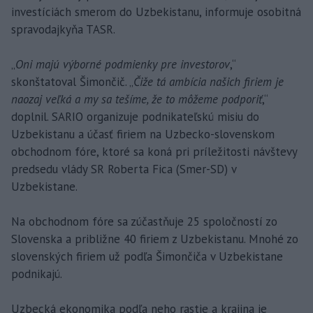
investíciách smerom do Uzbekistanu, informuje osobitná
spravodajkyňa TASR.
„
Oni majú výborné podmienky pre investorov
,“
skonštatoval Šimončič. „
Čiže tá ambícia našich firiem je
naozaj veľká a my sa tešíme, že to môžeme podporiť
,“
doplnil. SARIO organizuje podnikateľskú misiu do
Uzbekistanu a účasť firiem na Uzbecko-slovenskom
obchodnom fóre, ktoré sa koná pri príležitosti návštevy
predsedu vlády SR Roberta Fica (Smer-SD) v
Uzbekistane.
Na obchodnom fóre sa zúčastňuje 25 spoločností zo
Slovenska a približne 40 firiem z Uzbekistanu. Mnohé zo
slovenských firiem už podľa Šimončiča v Uzbekistane
podnikajú.
Uzbecká ekonomika podľa neho rastie a krajina je