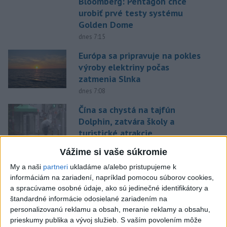
Bloomberg: Pentagón chce
urobiť prvé testy systému
Golden Dome
dnes 7:15
Európa sa pripravuje na pokles
výroby elektriny počas
zatmenia Slnka
dnes 7:08
Čína sa chystá na tajfún
Dolphin, zatvára školy a
turistické atrakcie
dnes 7:03
Vážime si vaše súkromie
Gymerská štvrtá vo finále na
My a naši
partneri
ukladáme a/alebo pristupujeme k
400 m: Nechcela som tomu
informáciám na zariadení, napríklad pomocou súborov cookies,
veriť
a spracúvame osobné údaje, ako sú jedinečné identifikátory a
štandardné informácie odosielané zariadením na
dnes 9:00
personalizovanú reklamu a obsah, meranie reklamy a obsahu,
Slováci prehrali v semifinále s
prieskumy publika a vývoj služieb.
S vaším povolením môže