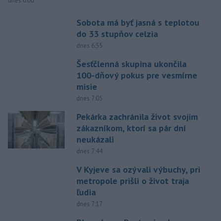
dnes 6:00
Sobota má byť jasná s teplotou
do 33 stupňov celzia
dnes 6:55
Šesťčlenná skupina ukončila
100-dňový pokus pre vesmírne
misie
dnes 7:05
Pekárka zachránila život svojim
zákazníkom, ktorí sa pár dní
neukázali
dnes 7:44
V Kyjeve sa ozývali výbuchy, pri
metropole prišli o život traja
ľudia
dnes 7:17