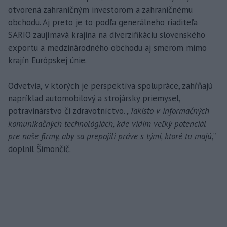
otvorená zahraničným investorom a zahraničnému
obchodu. Aj preto je to podľa generálneho riaditeľa
SARIO zaujímavá krajina na diverzifikáciu slovenského
exportu a medzinárodného obchodu aj smerom mimo
krajín Európskej únie.
Odvetvia, v ktorých je perspektíva spolupráce, zahŕňajú
napríklad automobilový a strojársky priemysel,
potravinárstvo či zdravotníctvo. „
Takisto v informačných
komunikačných technológiách, kde vidím veľký potenciál
pre naše firmy, aby sa prepojili práve s tými, ktoré tu majú
,“
doplnil Šimončič.