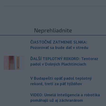
Neprehliadnite
ČIASTOČNÉ ZATMENIE SLNKA:
Pozorovať sa bude dať v stredu
ĎALŠÍ TEPLOTNÝ REKORD: Tentoraz
padol v Dolných Plachtinciach
V Budapešti opäť padol teplotný
rekord, tretí za päť týždňov
VIDEO: Umelá inteligencia a robotika
pomáhajú už aj záchranárom