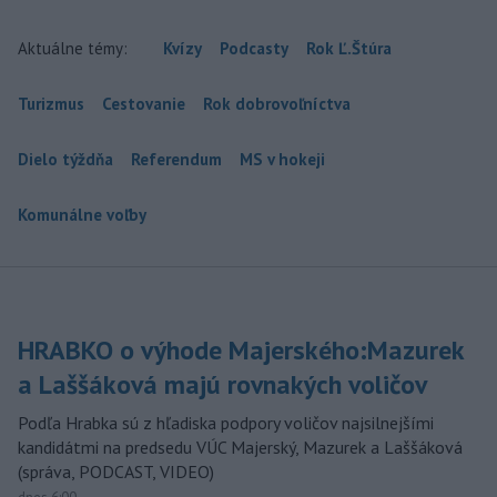
Aktuálne témy:
Kvízy
Podcasty
Rok Ľ.Štúra
Turizmus
Cestovanie
Rok dobrovoľníctva
Dielo týždňa
Referendum
MS v hokeji
Komunálne voľby
HRABKO o výhode Majerského:Mazurek
a Laššáková majú rovnakých voličov
Podľa Hrabka sú z hľadiska podpory voličov najsilnejšími
kandidátmi na predsedu VÚC Majerský, Mazurek a Laššáková
(správa, PODCAST, VIDEO)