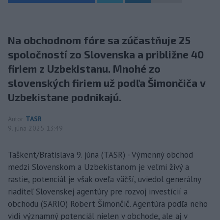
Na obchodnom fóre sa zúčastňuje 25
spoločností zo Slovenska a približne 40
firiem z Uzbekistanu. Mnohé zo
slovenských firiem už podľa Šimončiča v
Uzbekistane podnikajú.
Autor
TASR
9. júna 2025 13:49
Taškent/Bratislava 9. júna (TASR) - Výmenný obchod
medzi Slovenskom a Uzbekistanom je veľmi živý a
rastie, potenciál je však oveľa väčší, uviedol generálny
riaditeľ Slovenskej agentúry pre rozvoj investícií a
obchodu (SARIO) Robert Šimončič. Agentúra podľa neho
vidí významný potenciál nielen v obchode, ale aj v