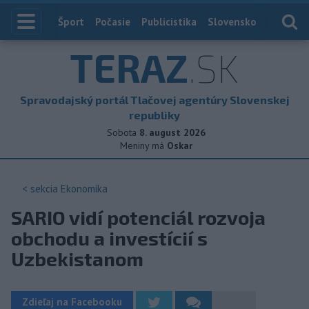
Index
Šport
Počasie
Publicistika
Slovensko
Zahranič
TERAZ
.SK
Spravodajský portál Tlačovej agentúry Slovenskej
republiky
Sobota
8. august 2026
Meniny má
Oskar
< sekcia
Ekonomika
SARIO vidí potenciál rozvoja
obchodu a investícií s
Uzbekistanom
Zdieľaj na Facebooku