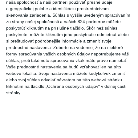
USA 2:5, o bronz proti Fínsku
naša spoločnosť a naši partneri používať presné údaje
o geografickej polohe a identifikáciu prostredníctvom
dnes 7:21
skenovania zariadenia. Súhlas s vyššie uvedeným spracúvaním
zo strany našej spoločnosti a našich 824 partnerov môžete
Práve teraz
poskytnúť kliknutím na príslušné tlačidlo. Skôr než súhlas
-
Nemecká polícia v piatok uviedla, že rozhodnutie pekárky,
07:42
poskytnete, môžete kliknutím jeho poskytnutie odmietnuť alebo
ktorá sa
vybrala navštíviť svojich dvoch stálych zákazníkov - starší
si preštudovať podrobnejšie informácie a zmeniť svoje
manželský pár - po tom, čo sa u nej niekoľko dní neukázali, im
prednostné nastavenia.
Zoberte na vedomie, že na niektoré
pravdepodobne zachránilo život.
formy spracúvania vašich osobných údajov nepotrebujeme váš
súhlas, proti takémuto spracovaniu však máte právo namietať.
Vaše prednostné nastavenia sa budú vzťahovať len na túto
Viac
Videá a prenosy TASR TV
webovú lokalitu. Svoje nastavenia môžete kedykoľvek zmeniť
alebo svoj súhlas odvolať návratom na túto webovú stránku
kliknutím na tlačidlo „Ochrana osobných údajov“ v dolnej časti
Deväť Slovákov zabojuje na ME v Paríži
stránky.
o čo najlepšie výsledky
Viac
Najčítanejšie
6h
24h
7d