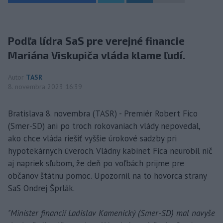
Podľa lídra SaS pre verejné financie
Mariána Viskupiča vláda klame ľudí.
Autor
TASR
8. novembra 2023 16:39
Bratislava 8. novembra (TASR) - Premiér Robert Fico
(Smer-SD) ani po troch rokovaniach vlády nepovedal,
ako chce vláda riešiť vyššie úrokové sadzby pri
hypotekárnych úveroch. Vládny kabinet Fica neurobil nič
aj napriek sľubom, že deň po voľbách prijme pre
občanov štátnu pomoc. Upozornil na to hovorca strany
SaS Ondrej Šprlák.
"Minister financií Ladislav Kamenický (Smer-SD) mal navyše