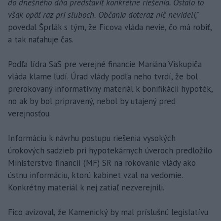
do dnešného dňa predstaviť konkrétne riešenia. Ostalo to
však opäť raz pri sľuboch. Občania doteraz nič nevideli,"
povedal Šprlák s tým, že Ficova vláda nevie, čo má robiť,
a tak naťahuje čas.
Podľa lídra SaS pre verejné financie Mariána Viskupiča
vláda klame ľudí. Úrad vlády podľa neho tvrdí, že bol
prerokovaný informatívny materiál k bonifikácii hypoték,
no ak by bol pripravený, nebol by utajený pred
verejnosťou.
Informáciu k návrhu postupu riešenia vysokých
úrokových sadzieb pri hypotekárnych úveroch predložilo
Ministerstvo financií (MF) SR na rokovanie vlády ako
ústnu informáciu, ktorú kabinet vzal na vedomie.
Konkrétny materiál k nej zatiaľ nezverejnili.
Fico avizoval, že Kamenický by mal príslušnú legislatívu