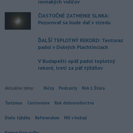
rovnakých voličov
ČIASTOČNÉ ZATMENIE SLNKA:
Pozorovať sa bude dať v stredu
ĎALŠÍ TEPLOTNÝ REKORD: Tentoraz
padol v Dolných Plachtinciach
V Budapešti opäť padol teplotný
rekord, tretí za päť týždňov
Aktuálne témy:
Kvízy
Podcasty
Rok Ľ.Štúra
Turizmus
Cestovanie
Rok dobrovoľníctva
Dielo týždňa
Referendum
MS v hokeji
Komunálne voľby