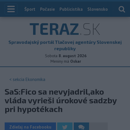
Index
Šport
Počasie
Publicistika
Slovensko
Zahranič
TERAZ
.SK
Spravodajský portál Tlačovej agentúry Slovenskej
republiky
Sobota
8. august 2026
Meniny má
Oskar
< sekcia
Ekonomika
SaS:Fico sa nevyjadril,ako
vláda vyrieši úrokové sadzby
pri hypotékach
Zdieľaj na Facebooku