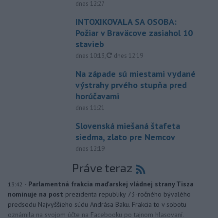
dnes 12:27
INTOXIKOVALA SA OSOBA:
Požiar v Braväcove zasiahol 10
stavieb
aktualizované
dnes 10:13
,
dnes 12:19
Na západe sú miestami vydané
výstrahy prvého stupňa pred
horúčavami
dnes 11:21
Slovenská miešaná štafeta
siedma, zlato pre Nemcov
dnes 12:19
Práve teraz
-
Parlamentná frakcia maďarskej vládnej strany Tisza
13:42
nominuje na post
prezidenta republiky 73-ročného bývalého
predsedu Najvyššieho súdu Andrása Baku. Frakcia to v sobotu
oznámila na svojom účte na Facebooku po tajnom hlasovaní.