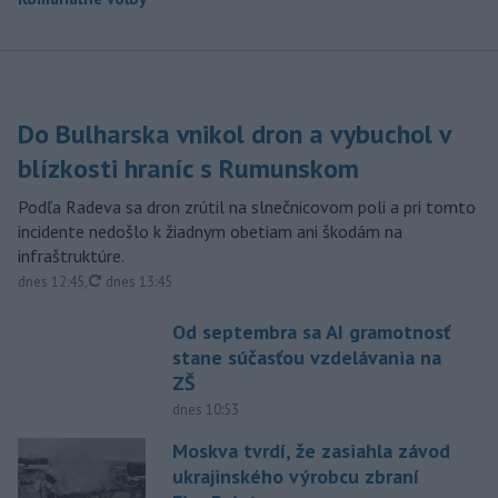
Do Bulharska vnikol dron a vybuchol v
blízkosti hraníc s Rumunskom
Podľa Radeva sa dron zrútil na slnečnicovom poli a pri tomto
incidente nedošlo k žiadnym obetiam ani škodám na
infraštruktúre.
aktualizované
dnes 12:45
,
dnes 13:45
Od septembra sa AI gramotnosť
stane súčasťou vzdelávania na
ZŠ
dnes 10:53
Moskva tvrdí, že zasiahla závod
ukrajinského výrobcu zbraní