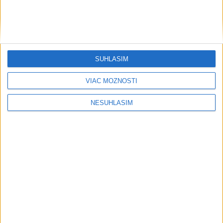
SÚHLASÍM
VIAC MOŽNOSTÍ
NESÚHLASÍM
....