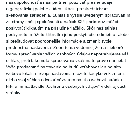
naša spoločnosť a naši partneri používať presné údaje
hrozia dôsledky
o geografickej polohe a identifikáciu prostredníctvom
4
V časti Košice-Krásna otvorili park pomenovaný po
skenovania zariadenia. Súhlas s vyššie uvedeným spracúvaním
zo strany našej spoločnosti a našich 824 partnerov môžete
kňazovi Semivanovi
poskytnúť kliknutím na príslušné tlačidlo. Skôr než súhlas
5
Na Kamzíku v Bratislave v sobotu otvoria nové Šantisko
poskytnete, môžete kliknutím jeho poskytnutie odmietnuť alebo
si preštudovať podrobnejšie informácie a zmeniť svoje
pre deti
prednostné nastavenia.
Zoberte na vedomie, že na niektoré
6
Pekárka zachránila život svojim zákazníkom, ktorí sa pár
formy spracúvania vašich osobných údajov nepotrebujeme váš
súhlas, proti takémuto spracovaniu však máte právo namietať.
dní neukázali
Vaše prednostné nastavenia sa budú vzťahovať len na túto
7
Obranca Kaša dostal od Žiliny povolenie hľadať si nový
webovú lokalitu. Svoje nastavenia môžete kedykoľvek zmeniť
alebo svoj súhlas odvolať návratom na túto webovú stránku
klub
kliknutím na tlačidlo „Ochrana osobných údajov“ v dolnej časti
stránky.
Najnovšie správy na Teraz.sk
Vyhlásenia
Priame prenosy z Národnej rady SR