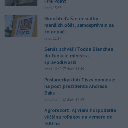
Fire Point
dnes 13:55
Skončili ďalšie desiatky
menších pôšt, samosprávam sa
to nepáči
dnes 11:17
Senát schválil Todda Blanchea
do funkcie ministra
spravodlivosti
aktualizované
dnes 10:49
,
dnes 11:49
Poslanecký klub Tiszy nominuje
na post prezidenta Andrása
Baku
aktualizované
dnes 13:44
,
dnes 13:59
Agrorezort: Aj vlani hospodárila
väčšina roľníkov na výmere do
500 ha