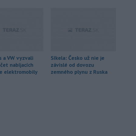
 a VW vyzvali
Síkela: Česko už nie je
čet nabíjacích
závislé od dovozu
re elektromobily
zemného plynu z Ruska