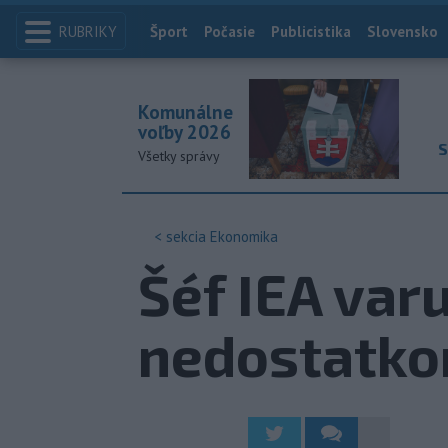
RUBRIKY
Index
Šport
Počasie
Publicistika
Slovensko
Komunálne
voľby 2026
S
Všetky správy
< sekcia
Ekonomika
Šéf IEA va
nedostatko