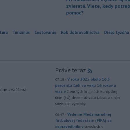
zvieratá. Viete, kedy potre
pomoc?
túra
Turizmus
Cestovanie
Rok dobrovoľníctva
Dielo týždňa
Práve teraz
-
V roku 2025 okolo 16,5
07:18
percenta ľudí vo veku 16 rokov a
odne zväčšená
viac v
členských krajinách Európskej
únie (EÚ) denne užívalo tabak a s ním
súvisiace výrobky.
-
Vedenie Medzinárodnej
06:47
futbalovej federácie (FIFA) sa
ospravedlnilo v
súvislosti s