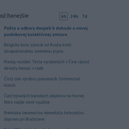
ajčítanejšie
6h
24h
7d
Pošta a odbory dospeli k dohode o novej
podnikovej kolektívnej zmluve
Belgicko bolo závislé od Ruska kvôli
skvapalnenému zemnému plynu
Predaj vozidiel Tesla vyrobených v Číne rástol
deviaty mesiac v rade
Čistý zisk výrobcu pneumatík Continental
klesol
Časť bývalých banských objektov na hornej
Nitre nájde nové využitie
Prehriata lokomotíva obmedzila železničnú
dopravu pri Bratislave