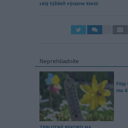
celý týždeň výrazne klesli
Neprehliadnite
Filip
mu da
TEPLOTNÝ REKORD NA