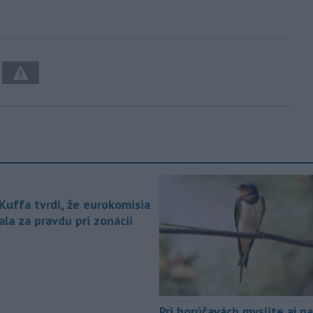
 Kuffa tvrdí, že eurokomisia
la za pravdu pri zonácii
Pri horúčavách myslite aj na