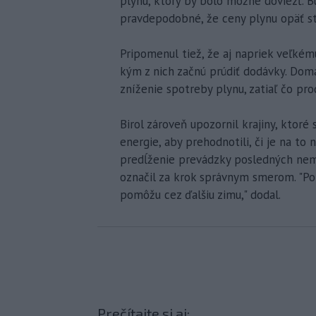
plynu, ktorý by bolo možné doviezť. 
pravdepodobné, že ceny plynu opäť s
Pripomenul tiež, že aj napriek veľkém
kým z nich začnú prúdiť dodávky. Domá
zníženie spotreby plynu, zatiaľ čo pro
Birol zároveň upozornil krajiny, ktoré
energie, aby prehodnotili, či je na to
predĺženie prevádzky posledných neme
označil za krok správnym smerom. "Po
pomôžu cez ďalšiu zimu," dodal.
Prečítajte si aj: