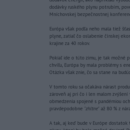
dodávky ruského plynu potrubím, poved
Mníchovskej bezpečnostnej konferenc
Európa však podľa neho mala tiež šťa
plyne, zatiaľ čo oslabenie čínskej ek
krajine za 40 rokov.
Pokiaľ ide o túto zimu, je tak možné
chvíľu, Európa by mala problémy s en
Otázka však znie, čo sa stane na budúc
V tomto roku sa očakáva nárast produ
zároveň aj pri čo i len malom zvýšení
obmedzenia spojené s pandémiou ochor
pravdepodobne
"zhltne"
až 80 % z nára
A tak, aj keď bude v Európe dostatok