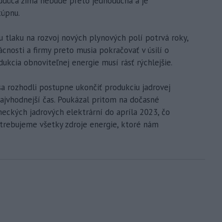
Budúca zima nebude preto jednoduchá a je
túpnu.
u tlaku na rozvoj nových plynových polí potrvá roky,
cnosti a firmy preto musia pokračovať v úsilí o
dukcia obnoviteľnej energie musí rásť rýchlejšie.
 sa rozhodli postupne ukončiť produkciu jadrovej
 najvhodnejší čas. Poukázal pritom na dočasné
ckých jadrových elektrární do apríla 2023, čo
trebujeme všetky zdroje energie, ktoré nám