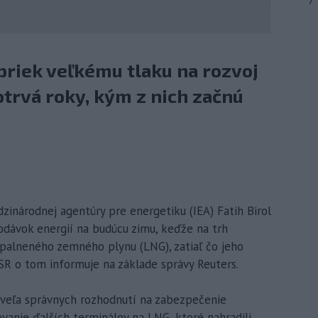
7
apriek veľkému tlaku na rozvoj
trvá roky, kým z nich začnú
zinárodnej agentúry pre energetiku (IEA) Fatih Birol
ávok energií na budúcu zimu, keďže na trh
palneného zemného plynu (LNG), zatiaľ čo jeho
SR o tom informuje na základe správy Reuters.
k veľa správnych rozhodnutí na zabezpečenie
vanie ďalších terminálov na LNG, ktoré nahradili