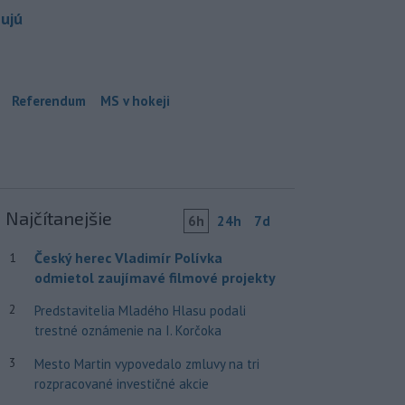
bujú
Referendum
MS v hokeji
Najčítanejšie
6h
24h
7d
Český herec Vladimír Polívka
1
odmietol zaujímavé filmové projekty
2
Predstavitelia Mladého Hlasu podali
trestné oznámenie na I. Korčoka
3
Mesto Martin vypovedalo zmluvy na tri
rozpracované investičné akcie