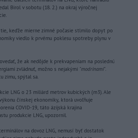
al Birol v sobotu (18. 2.) na okraj výročnej
ie.
stie, keďže mierne zimné počasie stlmilo dopyt po
onomiky viedlo k prvému poklesu spotreby plynu v
 povedať, že ak nedôjde k prekvapeniam na poslednú
ergiami zvládnuť, možno s nejakými
"modrinami"
.
u zimu, spýtal sa.
kcie LNG o 23 miliárd metrov kubických (m3). Ale
 výkonu čínskej ekonomiky, ktorá uvoľňuje
enia COVID-19, táto ázijská krajina
stu produkcie LNG, upozornil.
 terminálov na dovoz LNG, nemusí byť dostatok