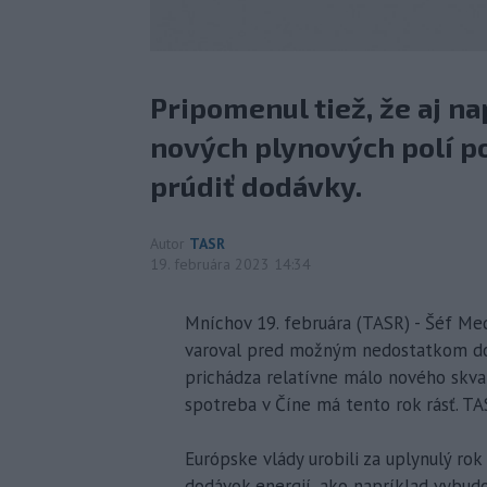
Pripomenul tiež, že aj n
nových plynových polí po
prúdiť dodávky.
Autor
TASR
19. februára 2023 14:34
Mníchov 19. februára (TASR) - Šéf Med
varoval pred možným nedostatkom dod
prichádza relatívne málo nového skva
spotreba v Číne má tento rok rásť. TA
Európske vlády urobili za uplynulý ro
dodávok energií, ako napríklad vybudo