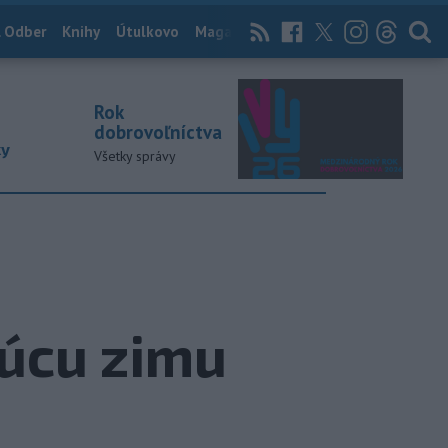
 Odber
Knihy
Útulkovo
Magazín
News Now
Archív
TASR
Rok
dobrovoľníctva
ky
Všetky správy
úcu zimu