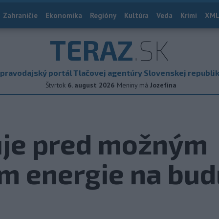
Zahraničie
Ekonomika
Regióny
Kultúra
Veda
Krimi
XML
TERAZ
.SK
pravodajský portál Tlačovej agentúry Slovenskej republi
Štvrtok
6. august 2026
Meniny má
Jozefína
ruje pred možným
m energie na bud