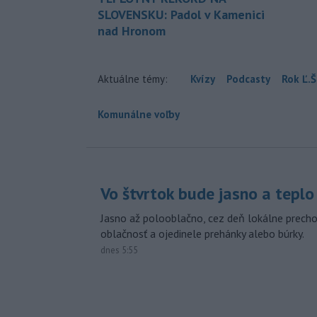
SLOVENSKU: Padol v Kamenici
nad Hronom
Aktuálne témy:
Kvízy
Podcasty
Rok Ľ.Š
Komunálne voľby
Vo štvrtok bude jasno a teplo
Jasno až polooblačno, cez deň lokálne prech
oblačnosť a ojedinele prehánky alebo búrky.
dnes 5:55