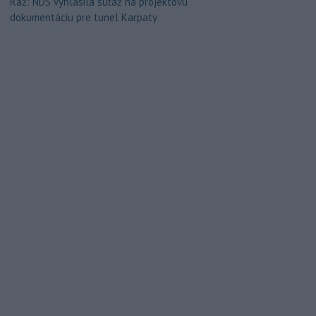
Ráž: NDS vyhlásila súťaž na projektovú
dokumentáciu pre tunel Karpaty