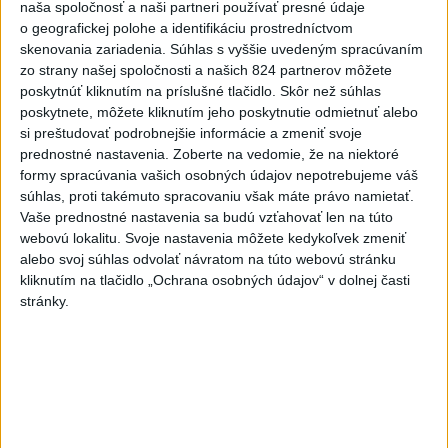
naša spoločnosť a naši partneri používať presné údaje
kritérií
o geografickej polohe a identifikáciu prostredníctvom
skenovania zariadenia. Súhlas s vyššie uvedeným spracúvaním
Rezort vnútra požiada NBÚ o nezávislé posúdenie radarov
zo strany našej spoločnosti a našich 824 partnerov môžete
poskytnúť kliknutím na príslušné tlačidlo. Skôr než súhlas
poskytnete, môžete kliknutím jeho poskytnutie odmietnuť alebo
T. Stohlová:EK považuje zonácie za problematické a žiada o
si preštudovať podrobnejšie informácie a zmeniť svoje
ich nápravu
prednostné nastavenia.
Zoberte na vedomie, že na niektoré
formy spracúvania vašich osobných údajov nepotrebujeme váš
Zahraničie
súhlas, proti takémuto spracovaniu však máte právo namietať.
Vaše prednostné nastavenia sa budú vzťahovať len na túto
Španielska polícia rozbila skupinu
webovú lokalitu. Svoje nastavenia môžete kedykoľvek zmeniť
pašerákov a prevádzačov
alebo svoj súhlas odvolať návratom na túto webovú stránku
dnes 12:39
kliknutím na tlačidlo „Ochrana osobných údajov“ v dolnej časti
stránky.
Maďarský parlament môže o generálnom prokurátorovi
rozhodnúť v utorok
Silné dažde vyvolali na západe Rakúska povodne a zosuvy
pôdy