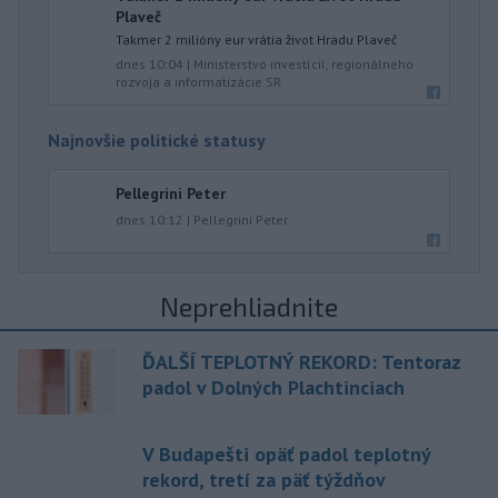
Plaveč
Takmer 2 milióny eur vrátia život Hradu Plaveč
dnes 10:04
|
Ministerstvo investícií, regionálneho
rozvoja a informatizácie SR
Najnovšie politické statusy
Pellegrini Peter
dnes 10:12
|
Pellegrini Peter
Neprehliadnite
ĎALŠÍ TEPLOTNÝ REKORD: Tentoraz
padol v Dolných Plachtinciach
V Budapešti opäť padol teplotný
rekord, tretí za päť týždňov