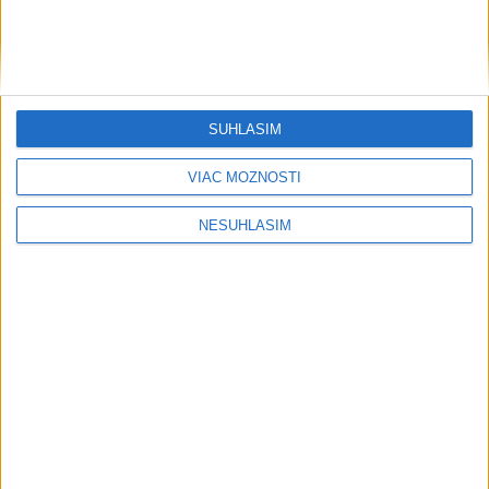
....
SÚHLASÍM
VIAC MOŽNOSTÍ
NESÚHLASÍM
Neprehliadnite