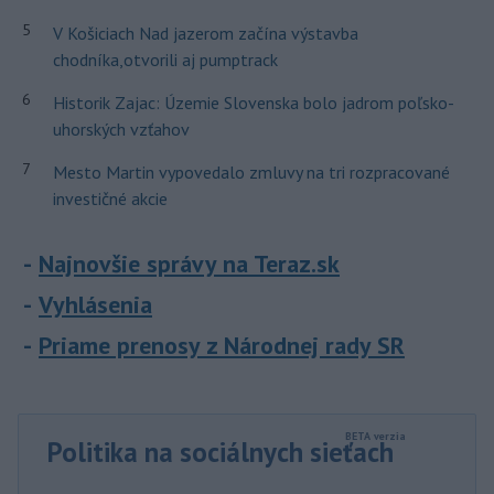
5
V Košiciach Nad jazerom začína výstavba
chodníka,otvorili aj pumptrack
6
Historik Zajac: Územie Slovenska bolo jadrom poľsko-
uhorských vzťahov
7
Mesto Martin vypovedalo zmluvy na tri rozpracované
investičné akcie
Najnovšie správy na Teraz.sk
Vyhlásenia
Priame prenosy z Národnej rady SR
Politika na sociálnych sieťach