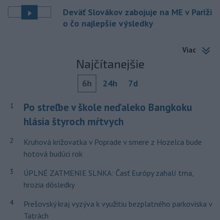
Deväť Slovákov zabojuje na ME v Paríži
o čo najlepšie výsledky
Viac
Najčítanejšie
6h
24h
7d
Po streľbe v škole neďaleko Bangkoku
1
hlásia štyroch mŕtvych
2
Kruhová križovatka v Poprade v smere z Hozelca bude
hotová budúci rok
3
ÚPLNÉ ZATMENIE SLNKA: Časť Európy zahalí tma,
hrozia dôsledky
4
Prešovský kraj vyzýva k využitiu bezplatného parkoviska v
Tatrách