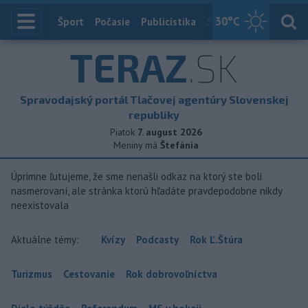
30
°C
Index
Šport
Počasie
Publicistika
Slovensko
Zahranič
TERAZ
.SK
Spravodajský portál Tlačovej agentúry Slovenskej
republiky
Piatok
7. august 2026
Meniny má
Štefánia
Úprimne ľutujeme, že sme nenašli odkaz na ktorý ste boli
nasmerovaní, ale stránka ktorú hľadáte pravdepodobne nikdy
neexistovala
Aktuálne témy:
Kvízy
Podcasty
Rok Ľ.Štúra
Turizmus
Cestovanie
Rok dobrovoľníctva