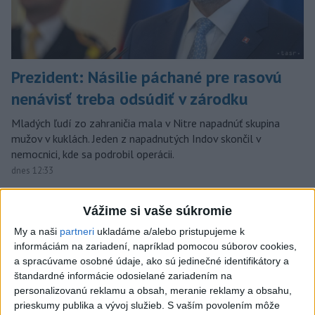
Prezident: Násilie páchané pre rasovú
nenávisť treba odsúdiť v zárodku
Mladých ľudí zo zahraničia mala v Nitre napadnúť skupina
mužov v kuklách. Jeden z napadnutých Indov skončil v
nemocnici, kde sa podrobil operácii.
dnes 12:33
Slovensko
Vážime si vaše súkromie
Horúčavy vystriedajú búrky: Výstrahy
My a naši
partneri
ukladáme a/alebo pristupujeme k
informáciám na zariadení, napríklad pomocou súborov cookies,
vydali vo viacerých okresoch
a spracúvame osobné údaje, ako sú jedinečné identifikátory a
dnes 11:55
štandardné informácie odosielané zariadením na
personalizovanú reklamu a obsah, meranie reklamy a obsahu,
prieskumy publika a vývoj služieb.
S vaším povolením môže
NKÚ: Časť dotácií schválili VÚC bez jasných hodnotiacich