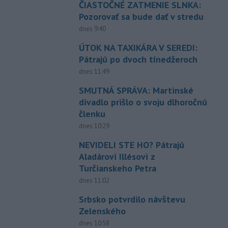
ČIASTOČNÉ ZATMENIE SLNKA:
Pozorovať sa bude dať v stredu
dnes 9:40
ÚTOK NA TAXIKÁRA V SEREDI:
Pátrajú po dvoch tínedžeroch
dnes 11:49
SMUTNÁ SPRÁVA: Martinské
divadlo prišlo o svoju dlhoročnú
členku
dnes 10:29
NEVIDELI STE HO? Pátrajú
Aladárovi Illésovi z
Turčianskeho Petra
dnes 11:02
Srbsko potvrdilo návštevu
Zelenského
dnes 10:58