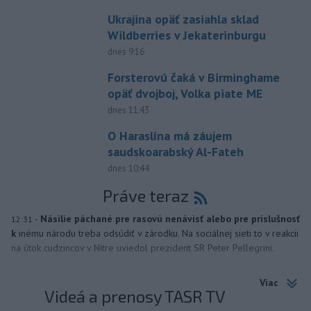
Ukrajina opäť zasiahla sklad
Wildberries v Jekaterinburgu
dnes 9:16
Forsterovú čaká v Birminghame
opäť dvojboj, Volka piate ME
dnes 11:43
O Haraslína má záujem
saudskoarabský Al-Fateh
dnes 10:44
Práve teraz
-
Násilie páchané pre rasovú nenávisť alebo pre príslušnosť
12:31
k
inému národu treba odsúdiť v zárodku. Na sociálnej sieti to v reakcii
na útok cudzincov v Nitre uviedol prezident SR Peter Pellegrini.
Viac
Videá a prenosy TASR TV