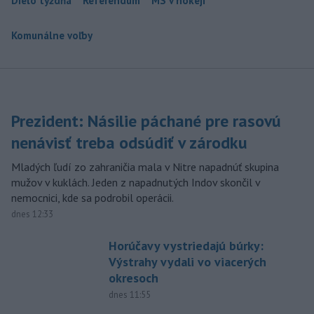
Dielo týždňa
Referendum
MS v hokeji
Komunálne voľby
Prezident: Násilie páchané pre rasovú
nenávisť treba odsúdiť v zárodku
Mladých ľudí zo zahraničia mala v Nitre napadnúť skupina
mužov v kuklách. Jeden z napadnutých Indov skončil v
nemocnici, kde sa podrobil operácii.
dnes 12:33
Horúčavy vystriedajú búrky:
Výstrahy vydali vo viacerých
okresoch
dnes 11:55