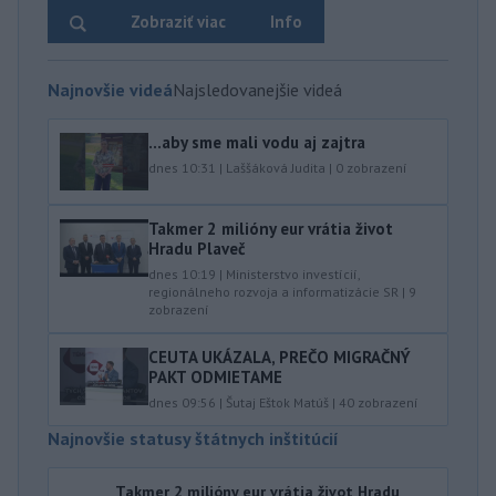
Zobraziť viac
Info
Najnovšie videá
Najsledovanejšie videá
...aby sme mali vodu aj zajtra
dnes 10:31
|
Laššáková Judita
|
0
zobrazení
Takmer 2 milióny eur vrátia život
Hradu Plaveč
dnes 10:19
|
Ministerstvo investícií,
regionálneho rozvoja a informatizácie SR
|
9
zobrazení
CEUTA UKÁZALA, PREČO MIGRAČNÝ
PAKT ODMIETAME
dnes 09:56
|
Šutaj Eštok Matúš
|
40
zobrazení
Najnovšie statusy štátnych inštitúcií
Takmer 2 milióny eur vrátia život Hradu