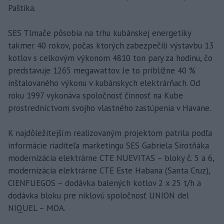
Paštika.
SES Tlmače pôsobia na trhu kubánskej energetiky
takmer 40 rokov, počas ktorých zabezpečili výstavbu 13
kotlov s celkovým výkonom 4810 ton pary za hodinu, čo
predstavuje 1265 megawattov. Je to približne 40 %
inštalovaného výkonu v kubánskych elektrárňach. Od
roku 1997 vykonáva spoločnosť činnosť na Kube
prostredníctvom svojho vlastného zastúpenia v Havane.
K najdôležitejším realizovaným projektom patrila podľa
informácie riaditeľa marketingu SES Gabriela Sirotňáka
modernizácia elektrárne CTE NUEVITAS – bloky č. 5 a 6,
modernizácia elektrárne CTE Este Habana (Santa Cruz),
CIENFUEGOS – dodávka balených kotlov 2 x 25 t/h a
dodávka bloku pre niklovú spoločnosť UNION del
NIQUEL – MOA.