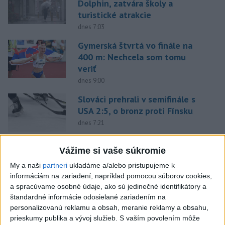
Dolphin, zatvára školy a
turistické atrakcie
dnes 7:03
Gymerská štvrtá vo finále na
400 m: Nechcela som tomu
veriť
dnes 9:00
Slováci prehrali v semifinále s
USA 2:5, o bronz proti Fínsku
dnes 7:21
Práve teraz
Vážime si vaše súkromie
-
Slovenským firmám naďalej chýbajú pracovníci s
09:40
My a naši
partneri
ukladáme a/alebo pristupujeme k
konkrétnymi zručnosťami
pričom digitalizácia, automatizácia a AI
informáciám na zariadení, napríklad pomocou súborov cookies,
menia obsah tradičných pozícií a vytvárajú nové profesie. Účinným
a spracúvame osobné údaje, ako sú jedinečné identifikátory a
riešením na prepojenie potrieb trhu práce s pracovnou silou môže
štandardné informácie odosielané zariadením na
byť rekvalifikácia.
personalizovanú reklamu a obsah, meranie reklamy a obsahu,
prieskumy publika a vývoj služieb.
S vaším povolením môže