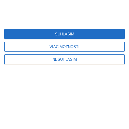
SÚHLASÍM
VIAC MOŽNOSTÍ
NESÚHLASÍM
....