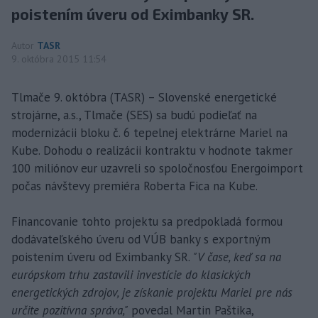
poistením úveru od Eximbanky SR.
Autor
TASR
9. októbra 2015 11:54
Tlmače 9. októbra (TASR) – Slovenské energetické
strojárne, a.s., Tlmače (SES) sa budú podieľať na
modernizácii bloku č. 6 tepelnej elektrárne Mariel na
Kube. Dohodu o realizácii kontraktu v hodnote takmer
100 miliónov eur uzavreli so spoločnosťou Energoimport
počas návštevy premiéra Roberta Fica na Kube.
Financovanie tohto projektu sa predpokladá formou
dodávateľského úveru od VÚB banky s exportným
poistením úveru od Eximbanky SR.
"V čase, keď sa na
európskom trhu zastavili investície do klasických
energetických zdrojov, je získanie projektu Mariel pre nás
určite pozitívna správa,"
povedal Martin Paštika,