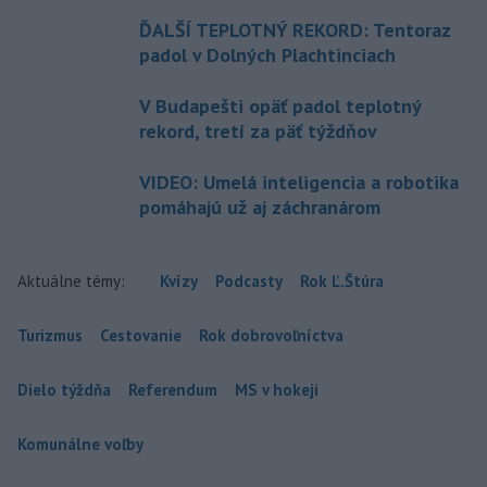
ĎALŠÍ TEPLOTNÝ REKORD: Tentoraz
padol v Dolných Plachtinciach
V Budapešti opäť padol teplotný
rekord, tretí za päť týždňov
VIDEO: Umelá inteligencia a robotika
pomáhajú už aj záchranárom
Aktuálne témy:
Kvízy
Podcasty
Rok Ľ.Štúra
Turizmus
Cestovanie
Rok dobrovoľníctva
Dielo týždňa
Referendum
MS v hokeji
Komunálne voľby