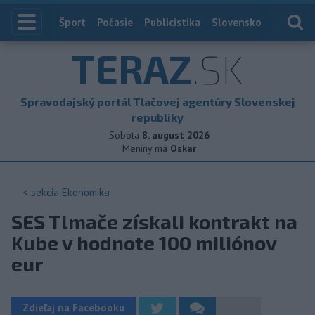
Index
Šport
Počasie
Publicistika
Slovensko
Zahranič
TERAZ
.SK
Spravodajský portál Tlačovej agentúry Slovenskej
republiky
Sobota
8. august 2026
Meniny má
Oskar
< sekcia
Ekonomika
SES Tlmače získali kontrakt na
Kube v hodnote 100 miliónov
eur
Zdieľaj na Facebooku