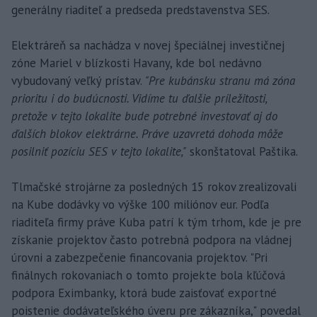
generálny riaditeľ a predseda predstavenstva SES.
Elektráreň sa nachádza v novej špeciálnej investičnej
zóne Mariel v blízkosti Havany, kde bol nedávno
vybudovaný veľký prístav.
"Pre kubánsku stranu má zóna
prioritu i do budúcnosti. Vidíme tu ďalšie príležitosti,
pretože v tejto lokalite bude potrebné investovať aj do
ďalších blokov elektrárne. Práve uzavretá dohoda môže
posilniť pozíciu SES v tejto lokalite,"
skonštatoval Paštika.
Tlmačské strojárne za posledných 15 rokov zrealizovali
na Kube dodávky vo výške 100 miliónov eur. Podľa
riaditeľa firmy práve Kuba patrí k tým trhom, kde je pre
získanie projektov často potrebná podpora na vládnej
úrovni a zabezpečenie financovania projektov. "Pri
finálnych rokovaniach o tomto projekte bola kľúčová
podpora Eximbanky, ktorá bude zaisťovať exportné
poistenie dodávateľského úveru pre zákazníka," povedal