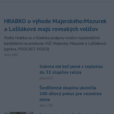
HRABKO o výhode Majerského:Mazurek
a Laššáková majú rovnakých voličov
Podľa Hrabka sú z hľadiska podpory voličov najsilnejšími
kandidátmi na predsedu VÚC Majerský, Mazurek a Laššáková
(správa, PODCAST, VIDEO)
dnes 6:00
Sobota má byť jasná s teplotou
do 33 stupňov celzia
dnes 6:55
Šesťčlenná skupina ukončila
100-dňový pokus pre vesmírne
misie
dnes 7:05