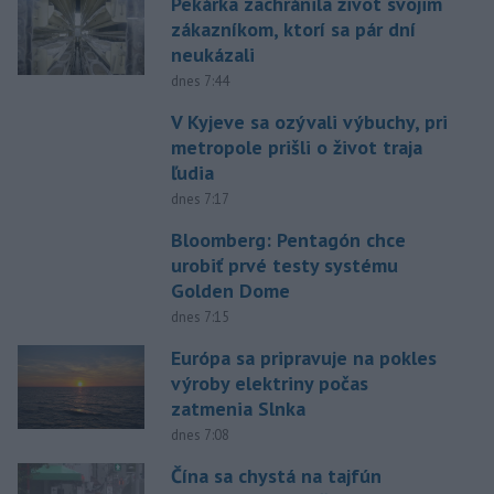
Pekárka zachránila život svojim
zákazníkom, ktorí sa pár dní
neukázali
dnes 7:44
V Kyjeve sa ozývali výbuchy, pri
metropole prišli o život traja
ľudia
dnes 7:17
Bloomberg: Pentagón chce
urobiť prvé testy systému
Golden Dome
dnes 7:15
Európa sa pripravuje na pokles
výroby elektriny počas
zatmenia Slnka
dnes 7:08
Čína sa chystá na tajfún