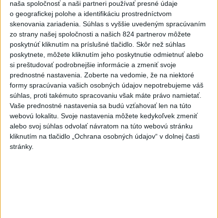
naša spoločnosť a naši partneri používať presné údaje
Viac
Videá a prenosy TASR TV
o geografickej polohe a identifikáciu prostredníctvom
skenovania zariadenia. Súhlas s vyššie uvedeným spracúvaním
zo strany našej spoločnosti a našich 824 partnerov môžete
Deväť Slovákov zabojuje na ME v Paríži
poskytnúť kliknutím na príslušné tlačidlo. Skôr než súhlas
o čo najlepšie výsledky
poskytnete, môžete kliknutím jeho poskytnutie odmietnuť alebo
si preštudovať podrobnejšie informácie a zmeniť svoje
Viac
prednostné nastavenia.
Zoberte na vedomie, že na niektoré
formy spracúvania vašich osobných údajov nepotrebujeme váš
Najčítanejšie
súhlas, proti takémuto spracovaniu však máte právo namietať.
Vaše prednostné nastavenia sa budú vzťahovať len na túto
6h
24h
7d
webovú lokalitu. Svoje nastavenia môžete kedykoľvek zmeniť
alebo svoj súhlas odvolať návratom na túto webovú stránku
ÚPLNÉ ZATMENIE SLNKA: Časť Európy
1
kliknutím na tlačidlo „Ochrana osobných údajov“ v dolnej časti
zahalí tma, hrozia dôsledky
stránky.
2
Obranca Kaša dostal od Žiliny povolenie hľadať si nový
klub
3
ČIASTOČNÉ ZATMENIE SLNKA: Pozorovať sa bude dať v
stredu