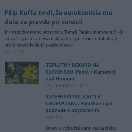
Filip Kuffa tvrdí, že eurokomisia mu
dala za pravdu pri zonácii
Minister životného prostredia Tomáš Taraba (nominant SNS)
sa voči týmto tvrdeniam ohradil s tým, že ide o fabulácie,
ktoré neodzrkadľujú skutkový stav.
včera 22:53
TEPLOTNÝ REKORD NA
SLOVENSKU: Padol v Kamenici
nad Hronom
aktualizované
včera 17:09
,
včera 18:42
SLOVENSKÍ POLICAJTI V
CHORVÁTSKU: Pomáhali i pri
podvode s ubytovaním
včera 19:21
Dron s výbušninami na letisku