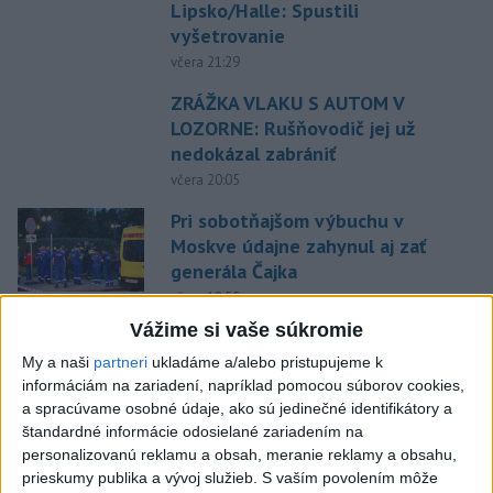
Lipsko/Halle: Spustili
vyšetrovanie
včera 21:29
ZRÁŽKA VLAKU S AUTOM V
LOZORNE: Rušňovodič jej už
nedokázal zabrániť
včera 20:05
Pri sobotňajšom výbuchu v
Moskve údajne zahynul aj zať
generála Čajka
včera 18:55
Vážime si vaše súkromie
V Kolumbii zachránili mláďa
zatúlaného hrocha z
My a naši
partneri
ukladáme a/alebo pristupujeme k
Escobarovho stáda
informáciám na zariadení, napríklad pomocou súborov cookies,
a spracúvame osobné údaje, ako sú jedinečné identifikátory a
včera 19:32
štandardné informácie odosielané zariadením na
Wesemann ovládol skoky z 3 m
personalizovanú reklamu a obsah, meranie reklamy a obsahu,
dosky a má druhé zlato
prieskumy publika a vývoj služieb.
S vaším povolením môže