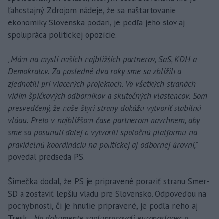
ľahostajný. Zdrojom nádeje, že sa naštartovanie
ekonomiky Slovenska podarí, je podľa jeho slov aj
spolupráca politickej opozície.
„
Mám na mysli našich najbližších partnerov, SaS, KDH a
Demokratov. Za posledné dva roky sme sa zblížili a
zjednotili pri viacerých projektoch. Vo všetkých stranách
vidím špičkových odborníkov a skutočných vlastencov. Som
presvedčený, že naše štyri strany dokážu vytvoriť stabilnú
vládu. Preto v najbližšom čase partnerom navrhnem, aby
sme sa posunuli ďalej a vytvorili spoločnú platformu na
pravidelnú koordináciu na politickej aj odbornej úrovni,
”
povedal predseda PS.
Šimečka dodal, že PS je pripravené poraziť stranu Smer-
SD a zostaviť lepšiu vládu pre Slovensko. Odpoveďou na
pochybnosti, či je hnutie pripravené, je podľa neho aj
Tresk.
„Na dokumente spolupracovali europoslanec a