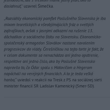
jednoduché, ale s Treskom máme jasný plán, ako to
dosiahnuť,
” uzavrel Šimečka.
„Rozsiahly ekonomický pamflet Poslušného Slovenska je iba
mixom teoretických a všeobjímajúcich fráz o svetlých
zajtrajškoch, avšak s jasnými odkazmi na rušenie 13.
dôchodkov a sociálneho štátu na Slovensku. Ekonomicko-
spoločenský armagedon Slovákov nastane navolením
progresívcov do vlády. Čerešničkou na tejto torte je fakt, že
v celom dokumente sa nenachádza ani jedno opatrenie,
respektíve ani jedno číslo, ako by Poslušné Slovensko
napravilo to, čo Ódor spolu s Matovičom a Hegerom
napáchali na verejných financiách. A to je teda veľká
hanba,“
uviedol v reakcii na Tresk z PS na sociálnej sieti
minister financií SR Ladislav Kamenický (Smer-SD).