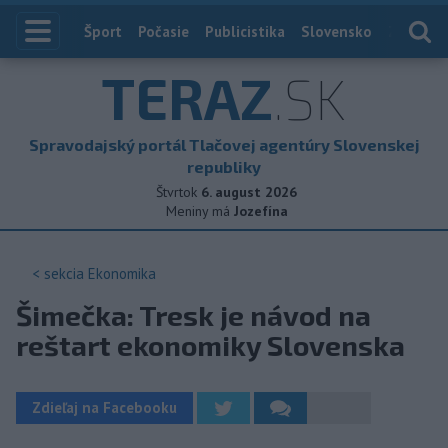
Index
Šport
Počasie
Publicistika
Slovensko
Zahranič
TERAZ
.SK
Spravodajský portál Tlačovej agentúry Slovenskej
republiky
Štvrtok
6. august 2026
Meniny má
Jozefína
< sekcia
Ekonomika
Šimečka: Tresk je návod na
reštart ekonomiky Slovenska
Zdieľaj na Facebooku