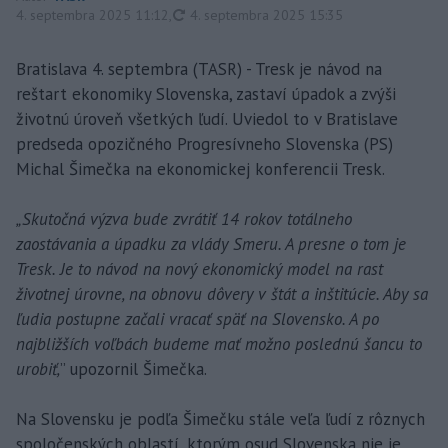
aktualizované
4. septembra 2025 11:12
,
4. septembra 2025 15:35
Bratislava 4. septembra (TASR) - Tresk je návod na
reštart ekonomiky Slovenska, zastaví úpadok a zvýši
životnú úroveň všetkých ľudí. Uviedol to v Bratislave
predseda opozičného Progresívneho Slovenska (PS)
Michal Šimečka na ekonomickej konferencii Tresk.
„Skutočná výzva bude zvrátiť 14 rokov totálneho
zaostávania a úpadku za vlády Smeru. A presne o tom je
Tresk. Je to návod na nový ekonomický model na rast
životnej úrovne, na obnovu dôvery v štát a inštitúcie. Aby sa
ľudia postupne začali vracať späť na Slovensko. A po
najbližších voľbách budeme mať možno poslednú šancu to
urobiť,
” upozornil Šimečka.
Na Slovensku je podľa Šimečku stále veľa ľudí z rôznych
spoločenských oblastí, ktorým osud Slovenska nie je