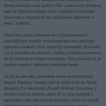
bývalý predseda vlády Ľudovít Ódor s poslancom Národnej
rady SR Štefanom Kiššom, dvaja z najlepších ekonómov
Slovenska, a konzultovali ho s desiatkami odborníkov z
praxe,
” priblížil.
„Tresk nie o jednej atómovke ani o rýchlokvasených
populistických sľuboch. Je to komplexná séria poctivých
reforiem a opatrení, ktoré naštartujú ekonomiku Slovenska.
A je to pozvánka do diskusie s našimi politickými partnermi,
ale aj odbornou a laickou verejnosťou. Som presvedčený, že
budeme úspešní,”
zdôraznil predseda hnutia.
To, že sa nám darí, spoznáme nielen na štatistikách,
doplnil Šimečka.
"Povedia nám to mladí ľudia na Považí,
Zemplíne či v Novohrade. Že opäť dôverujú Slovensku, a
nechcú hneď po maturite utiecť. Že tu chcú podnikať a
vychovávať svoje deti. Nebude to hneď, a určite to nebude