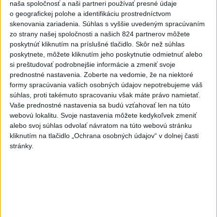
naša spoločnosť a naši partneri používať presné údaje
včera 21:37
o geografickej polohe a identifikáciu prostredníctvom
skenovania zariadenia. Súhlas s vyššie uvedeným spracúvaním
Gutová-Behramiová definitívne
zo strany našej spoločnosti a našich 824 partnerov môžete
ukončila kariéru
poskytnúť kliknutím na príslušné tlačidlo. Skôr než súhlas
včera 19:17
poskytnete, môžete kliknutím jeho poskytnutie odmietnuť alebo
si preštudovať podrobnejšie informácie a zmeniť svoje
Európske ligy vyzvali na
prednostné nastavenia.
Zoberte na vedomie, že na niektoré
reformu riadenia FIFA
formy spracúvania vašich osobných údajov nepotrebujeme váš
súhlas, proti takémuto spracovaniu však máte právo namietať.
včera 18:49
Vaše prednostné nastavenia sa budú vzťahovať len na túto
webovú lokalitu. Svoje nastavenia môžete kedykoľvek zmeniť
Práve teraz
alebo svoj súhlas odvolať návratom na túto webovú stránku
-
Štátny tajomník ministerstva životného prostredia Filip
kliknutím na tlačidlo „Ochrana osobných údajov“ v dolnej časti
22:44
Kuffa tvrdí,
že mu Európska komisia (EK) dala za pravdu v súvislosti
stránky.
s vládnou pripomienkou k zonáciám národných parkov (NP) a naďalej
je tak ohrozených 450 miliónov eur z plánu obnovy.
Viac
Videá a prenosy TASR TV