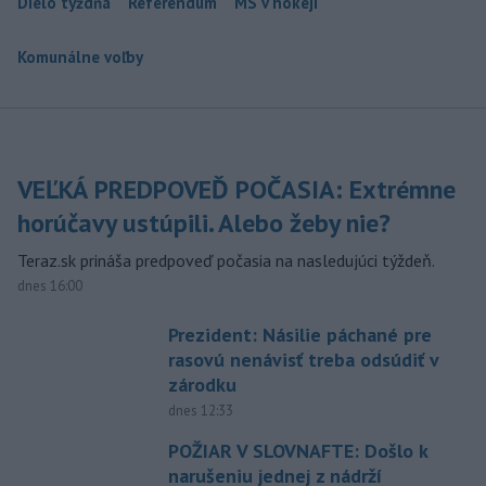
Dielo týždňa
Referendum
MS v hokeji
Komunálne voľby
VEĽKÁ PREDPOVEĎ POČASIA: Extrémne
horúčavy ustúpili. Alebo žeby nie?
Teraz.sk prináša predpoveď počasia na nasledujúci týždeň.
dnes 16:00
Prezident: Násilie páchané pre
rasovú nenávisť treba odsúdiť v
zárodku
dnes 12:33
POŽIAR V SLOVNAFTE: Došlo k
narušeniu jednej z nádrží