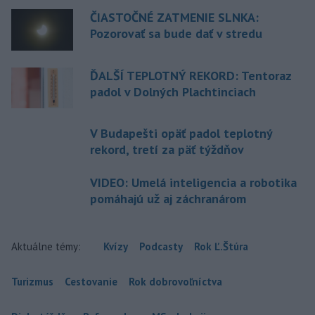
ČIASTOČNÉ ZATMENIE SLNKA:
Pozorovať sa bude dať v stredu
ĎALŠÍ TEPLOTNÝ REKORD: Tentoraz
padol v Dolných Plachtinciach
V Budapešti opäť padol teplotný
rekord, tretí za päť týždňov
VIDEO: Umelá inteligencia a robotika
pomáhajú už aj záchranárom
Aktuálne témy:
Kvízy
Podcasty
Rok Ľ.Štúra
Turizmus
Cestovanie
Rok dobrovoľníctva