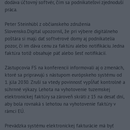
dodáva účtovný softvér, čím sa podnikateľovi zjednoduší
práca.
Peter Steinhübl z občianskeho združenia
Slovensko.Digital upozornil, že pri výbere digitálneho
poštára si majú dať softvérové domy aj podnikatelia
pozor, či im dáva cenu za faktúru alebo notifikáciu. Jedna
faktúra totiž obsahuje päť alebo šesť notifikácií.
Zástupcovia FS na konferencii informovali aj o zmenách,
ktoré sa pripravujú s nástupom európskeho systému od
1. júla 2030. Zruší sa vtedy povinnosť vypĺňať kontrolné a
súhrnné výkazy. Lehota na vyhotovenie tuzemskej
elektronickej faktúry sa zároveň skráti z 15 na desať dní,
aby bola rovnaká s lehotou na vyhotovenie faktúry v
rámci EÚ.
Prevádzka systému elektronickej fakturácie má byť