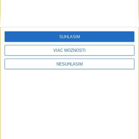
SÚHLASÍM
VIAC MOŽNOSTÍ
NESÚHLASÍM
....