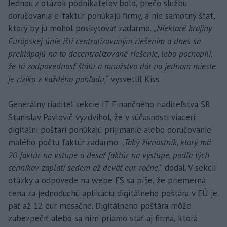
Jednou z otázok podnikateľov bolo, prečo službu
doručovania e-faktúr ponúkajú firmy, a nie samotný štát,
ktorý by ju mohol poskytovať zadarmo.
„Niektoré krajiny
Európskej únie išli centralizovaným riešením a dnes sa
preklápajú na to decentralizované riešenie, lebo pochopili,
že tá zodpovednosť štátu a množstvo dát na jednom mieste
je riziko z každého pohľadu,“
vysvetlil Kiss.
Generálny riaditeľ sekcie IT Finančného riaditeľstva SR
Stanislav Pavlovič vyzdvihol, že v súčasnosti viacerí
digitálni poštári ponúkajú prijímanie alebo doručovanie
malého počtu faktúr zadarmo. „
Taký živnostník, ktorý má
20 faktúr na vstupe a desať faktúr na výstupe, podľa tých
cenníkov zaplatí sedem až deväť eur ročne,
“ dodal. V sekcii
otázky a odpovede na webe FS sa píše, že priemerná
cena za jednoduchú aplikáciu digitálneho poštára v EÚ je
päť až 12 eur mesačne. Digitálneho poštára môže
zabezpečiť alebo sa ním priamo stať aj firma, ktorá