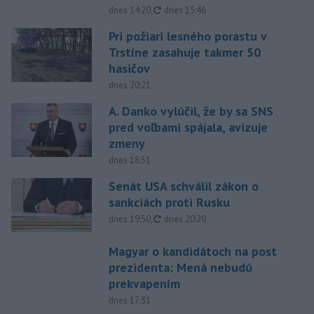
aktualizované
dnes 14:20
,
dnes 15:46
Pri požiari lesného porastu v
Trstíne zasahuje takmer 50
hasičov
dnes 20:21
A. Danko vylúčil, že by sa SNS
pred voľbami spájala, avizuje
zmeny
dnes 18:51
Senát USA schválil zákon o
sankciách proti Rusku
aktualizované
dnes 19:50
,
dnes 20:20
Magyar o kandidátoch na post
prezidenta: Mená nebudú
prekvapením
dnes 17:31