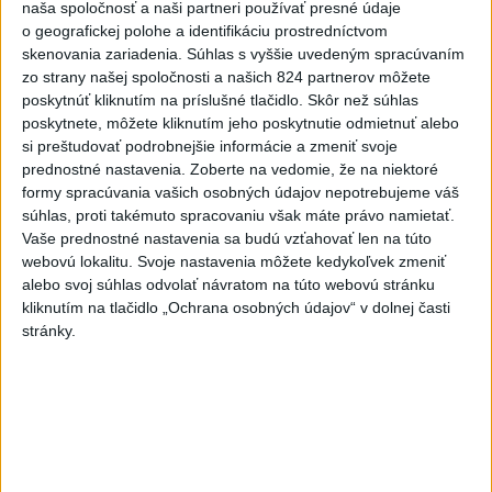
naša spoločnosť a naši partneri používať presné údaje
o geografickej polohe a identifikáciu prostredníctvom
Deväť Slovákov zabojuje na ME v Paríži
skenovania zariadenia. Súhlas s vyššie uvedeným spracúvaním
o čo najlepšie výsledky
zo strany našej spoločnosti a našich 824 partnerov môžete
poskytnúť kliknutím na príslušné tlačidlo. Skôr než súhlas
poskytnete, môžete kliknutím jeho poskytnutie odmietnuť alebo
Viac
si preštudovať podrobnejšie informácie a zmeniť svoje
Najčítanejšie
prednostné nastavenia.
Zoberte na vedomie, že na niektoré
formy spracúvania vašich osobných údajov nepotrebujeme váš
6h
24h
7d
súhlas, proti takémuto spracovaniu však máte právo namietať.
Vaše prednostné nastavenia sa budú vzťahovať len na túto
webovú lokalitu. Svoje nastavenia môžete kedykoľvek zmeniť
POŽIAR V SLOVNAFTE: Došlo k narušeniu
1
alebo svoj súhlas odvolať návratom na túto webovú stránku
jednej z nádrží
kliknutím na tlačidlo „Ochrana osobných údajov“ v dolnej časti
stránky.
2
Horúčavy vystriedajú búrky: Výstrahy vydali vo viacerých
okresoch
3
ČIASTOČNÉ ZATMENIE SLNKA: Pozorovať sa bude dať v
stredu
4
V časti Košice-Krásna otvorili park pomenovaný po