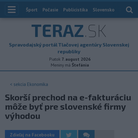
Index
Šport
Počasie
Publicistika
Slovensko
Zahranič
TERAZ
.SK
Spravodajský portál Tlačovej agentúry Slovenskej
republiky
Piatok
7. august 2026
Meniny má
Štefánia
< sekcia
Ekonomika
Skorší prechod na e-fakturáciu
môže byť pre slovenské firmy
výhodou
Zdieľaj na Facebooku