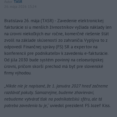
Autor
TASR
26. mája 2026 15:24
Bratislava 26. mája (TASR) - Zavedenie elektronickej
fakturácie si u menších živnostníkov vyžiada náklady len
na úrovni niekoľkých eur ročne, komerčné riešenie štát
zvolil na základe skúseností zo zahraničia. Vyplýva to z
odpovedí Finančnej správy (FS) SR a expertov na
konferencii pre podnikateľov k zavedeniu e-fakturácie.
Od júla 2030 bude systém povinný na celoeurópskej
úrovni, pričom skorší prechod má byť pre slovenské
firmy výhodou.
„Nikde nie je napísané, že 1. januára 2027 hneď začneme
rozdávať pokuty. Samozrejme, budeme zhovievaví,
nebudeme vytvárať tlak na podnikateľskú sféru, ale tá
potreba zavedenia tu je
,“ uviedol prezident FS Jozef Kiss.