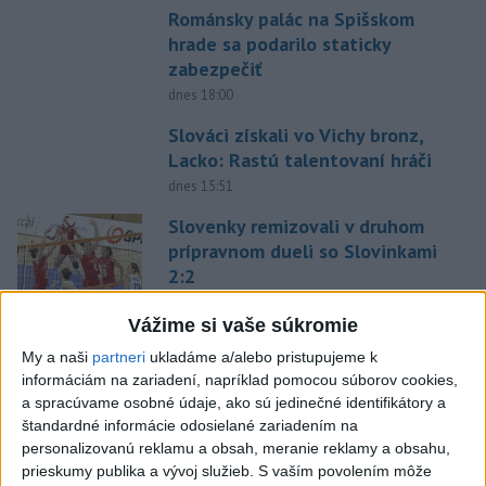
Románsky palác na Spišskom
hrade sa podarilo staticky
zabezpečiť
dnes 18:00
Slováci získali vo Vichy bronz,
Lacko: Rastú talentovaní hráči
dnes 15:51
Slovenky remizovali v druhom
prípravnom dueli so Slovinkami
2:2
aktualizované
dnes 17:13
,
dnes 19:45
Vážime si vaše súkromie
Práve teraz
My a naši
partneri
ukladáme a/alebo pristupujeme k
-
Pri požiari lesného porastu v Trstíne v okrese Trnava
informáciám na zariadení, napríklad pomocou súborov cookies,
20:18
zasahuje
takmer 50 hasičov.
a spracúvame osobné údaje, ako sú jedinečné identifikátory a
štandardné informácie odosielané zariadením na
personalizovanú reklamu a obsah, meranie reklamy a obsahu,
Viac
prieskumy publika a vývoj služieb.
S vaším povolením môže
Videá a prenosy TASR TV