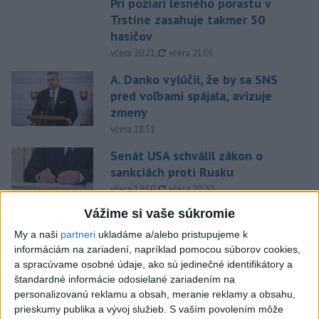
Pri požiari lesného porastu v
Trstíne zasahuje takmer 50
hasičov
aktualizované
včera 20:21
,
včera 21:05
A. Danko vylúčil, že by sa SNS
pred voľbami spájala, avizuje
zmeny
včera 18:51
Senát USA schválil zákon o
sankciách proti Rusku
aktualizované
včera 19:50
,
včera 20:20
Vážime si vaše súkromie
Magyar o kandidátoch na post
My a naši
partneri
ukladáme a/alebo pristupujeme k
prezidenta: Mená nebudú
informáciám na zariadení, napríklad pomocou súborov cookies,
prekvapením
a spracúvame osobné údaje, ako sú jedinečné identifikátory a
včera 17:31
štandardné informácie odosielané zariadením na
personalizovanú reklamu a obsah, meranie reklamy a obsahu,
Románsky palác na Spišskom
prieskumy publika a vývoj služieb.
S vaším povolením môže
hrade sa podarilo staticky