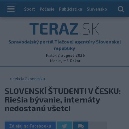
Index
Šport
Počasie
Publicistika
Slovensko
Zahranič
TERAZ
.SK
Spravodajský portál Tlačovej agentúry Slovenskej
republiky
Piatok
7. august 2026
Meniny má
Oskar
< sekcia
Ekonomika
SLOVENSKÍ ŠTUDENTI V ČESKU:
Riešia bývanie, internáty
nedostanú všetci
Zdieľaj na Facebooku