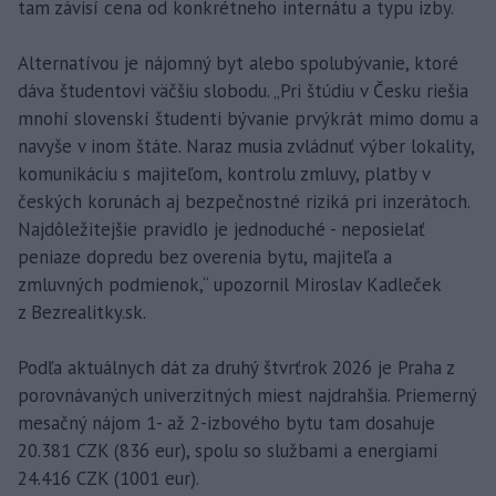
tam závisí cena od konkrétneho internátu a typu izby.
Alternatívou je nájomný byt alebo spolubývanie, ktoré
dáva študentovi väčšiu slobodu. „Pri štúdiu v Česku riešia
mnohí slovenskí študenti bývanie prvýkrát mimo domu a
navyše v inom štáte. Naraz musia zvládnuť výber lokality,
komunikáciu s majiteľom, kontrolu zmluvy, platby v
českých korunách aj bezpečnostné riziká pri inzerátoch.
Najdôležitejšie pravidlo je jednoduché - neposielať
peniaze dopredu bez overenia bytu, majiteľa a
zmluvných podmienok,“ upozornil Miroslav Kadleček
z Bezrealitky.sk.
Podľa aktuálnych dát za druhý štvrťrok 2026 je Praha z
porovnávaných univerzitných miest najdrahšia. Priemerný
mesačný nájom 1- až 2-izbového bytu tam dosahuje
20.381 CZK (836 eur), spolu so službami a energiami
24.416 CZK (1001 eur).