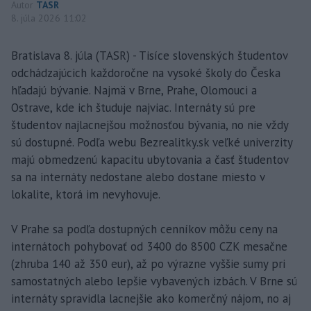
Autor
TASR
8. júla 2026 11:02
Bratislava 8. júla (TASR) - Tisíce slovenských študentov
odchádzajúcich každoročne na vysoké školy do Česka
hľadajú bývanie. Najmä v Brne, Prahe, Olomouci a
Ostrave, kde ich študuje najviac. Internáty sú pre
študentov najlacnejšou možnosťou bývania, no nie vždy
sú dostupné. Podľa webu Bezrealitky.sk veľké univerzity
majú obmedzenú kapacitu ubytovania a časť študentov
sa na internáty nedostane alebo dostane miesto v
lokalite, ktorá im nevyhovuje.
V Prahe sa podľa dostupných cenníkov môžu ceny na
internátoch pohybovať od 3400 do 8500 CZK mesačne
(zhruba 140 až 350 eur), až po výrazne vyššie sumy pri
samostatných alebo lepšie vybavených izbách. V Brne sú
internáty spravidla lacnejšie ako komerčný nájom, no aj