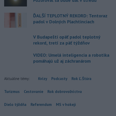
Pozorovať sa bude dať v stredu
ĎALŠÍ TEPLOTNÝ REKORD: Tentoraz
padol v Dolných Plachtinciach
V Budapešti opäť padol teplotný
rekord, tretí za päť týždňov
VIDEO: Umelá inteligencia a robotika
pomáhajú už aj záchranárom
Aktuálne témy:
Kvízy
Podcasty
Rok Ľ.Štúra
Turizmus
Cestovanie
Rok dobrovoľníctva
Dielo týždňa
Referendum
MS v hokeji