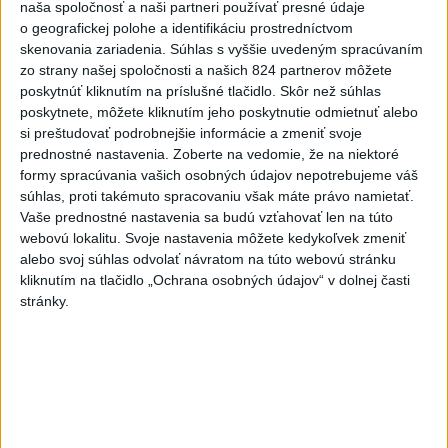
naša spoločnosť a naši partneri používať presné údaje
zabezpečiť
o geografickej polohe a identifikáciu prostredníctvom
včera 18:00
skenovania zariadenia. Súhlas s vyššie uvedeným spracúvaním
zo strany našej spoločnosti a našich 824 partnerov môžete
Slováci získali vo Vichy bronz,
poskytnúť kliknutím na príslušné tlačidlo. Skôr než súhlas
Lacko: Rastú talentovaní hráči
poskytnete, môžete kliknutím jeho poskytnutie odmietnuť alebo
včera 15:51
si preštudovať podrobnejšie informácie a zmeniť svoje
prednostné nastavenia.
Zoberte na vedomie, že na niektoré
Slovenky remizovali v druhom
formy spracúvania vašich osobných údajov nepotrebujeme váš
prípravnom dueli so Slovinkami
súhlas, proti takémuto spracovaniu však máte právo namietať.
2:2
Vaše prednostné nastavenia sa budú vzťahovať len na túto
aktualizované
webovú lokalitu. Svoje nastavenia môžete kedykoľvek zmeniť
včera 17:13
,
včera 19:45
alebo svoj súhlas odvolať návratom na túto webovú stránku
Práve teraz
kliknutím na tlačidlo „Ochrana osobných údajov“ v dolnej časti
stránky.
-
Taliansky tenista Matteo Arnaldi vypadol na turnaji ATP
21:30
Masters 1000
v Montreale už v 3. kole dvojhry.
Viac
Videá a prenosy TASR TV