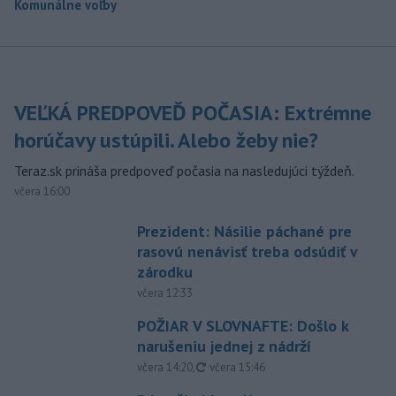
Komunálne voľby
VEĽKÁ PREDPOVEĎ POČASIA: Extrémne
horúčavy ustúpili. Alebo žeby nie?
Teraz.sk prináša predpoveď počasia na nasledujúci týždeň.
včera 16:00
Prezident: Násilie páchané pre
rasovú nenávisť treba odsúdiť v
zárodku
včera 12:33
POŽIAR V SLOVNAFTE: Došlo k
narušeniu jednej z nádrží
aktualizované
včera 14:20
,
včera 15:46