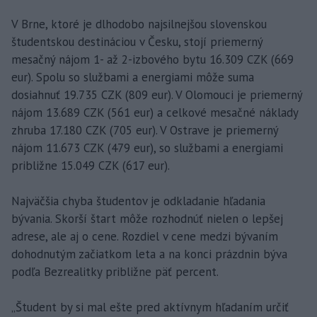
V Brne, ktoré je dlhodobo najsilnejšou slovenskou
študentskou destináciou v Česku, stojí priemerný
mesačný nájom 1- až 2-izbového bytu 16.309 CZK (669
eur). Spolu so službami a energiami môže suma
dosiahnuť 19.735 CZK (809 eur). V Olomouci je priemerný
nájom 13.689 CZK (561 eur) a celkové mesačné náklady
zhruba 17.180 CZK (705 eur). V Ostrave je priemerný
nájom 11.673 CZK (479 eur), so službami a energiami
približne 15.049 CZK (617 eur).
Najväčšia chyba študentov je odkladanie hľadania
bývania. Skorší štart môže rozhodnúť nielen o lepšej
adrese, ale aj o cene. Rozdiel v cene medzi bývaním
dohodnutým začiatkom leta a na konci prázdnin býva
podľa Bezrealitky približne päť percent.
„Študent by si mal ešte pred aktívnym hľadaním určiť