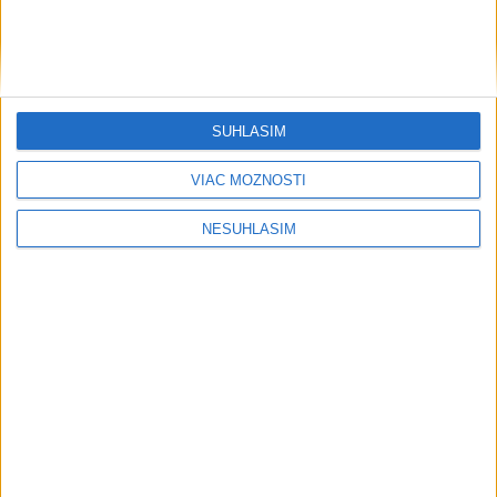
svetovej konkurencii je výborné
Šport
SÚHLASÍM
VIAC MOŽNOSTÍ
NESÚHLASÍM
....
....