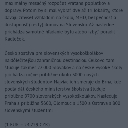
maximálny mesačný rozpočet vrátane poplatkov a
dopravy. Potom by si mal vybrať dve až tri lokality, ktoré
dávajú zmysel vzhľadom na školu, MHD, bezpečnosť a
dostupnosť (cesty) domov na Slovensko. Až následne
prichádza samotné hľadanie bytu alebo izby,“ poradil
Kadleček.
Česko zostáva pre slovenských vysokoškolákov
najdôležitejšou zahraničnou destináciou. Celkovo tam
študuje takmer 22.000 Slovákov a na české vysoké školy
prichádza ročne približne okolo 3000 nových
slovenských študentov. Najviac ich smeruje do Brna, kde
podľa dát českého ministerstva školstva študuje
približne 9700 slovenských vysokoškolákov. Nasleduje
Praha s približne 5600, Olomouc s 1300 a Ostrava s 800
slovenskými študentmi.
(1 EUR = 24,229 CZK)