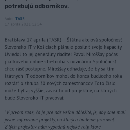
potrebujú odborníkov.
Autor
TASR
17. apríla 2021 12:54
Bratislava 17. apríla (TASR) – Štátna akciová spoločnosť
Slovensko IT v Košiciach plánuje posilniť svoje kapacity.
Uviedol to jej generálny riaditeľ Pavol Miroššay počas
piatkového online stretnutia s novinármi. Spoločnosť
chce rásť postupne, Miroššay odhaduje, že by sa tím
štátnych IT odborníkov mohol do konca budúceho roka
rozrásť o zhruba 30 nových zamestnancov. Toto číslo
môže byť aj vyššie, závisí to od projektov, na ktorých
bude Slovensko IT pracovať.
"V prvom rade, čo je pre nás veľmi dôležité, je, aby sme mali
jasne zafixované projekty, na ktorých budeme pracovať.
Z tých projektov nám vypadnú nejaké roly, ktoré