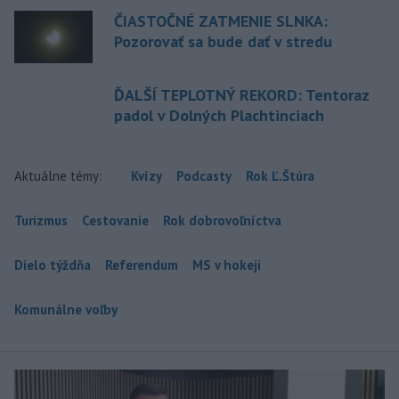
ČIASTOČNÉ ZATMENIE SLNKA:
Pozorovať sa bude dať v stredu
ĎALŠÍ TEPLOTNÝ REKORD: Tentoraz
padol v Dolných Plachtinciach
Aktuálne témy:
Kvízy
Podcasty
Rok Ľ.Štúra
Turizmus
Cestovanie
Rok dobrovoľníctva
Dielo týždňa
Referendum
MS v hokeji
Komunálne voľby