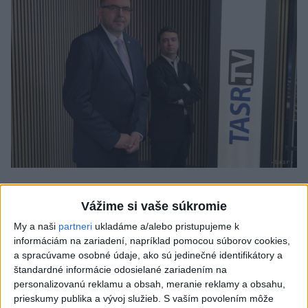
J. Božik: Financovanie samospráv nie je
Vážime si vaše súkromie
ich jediný problém
My a naši
partneri
ukladáme a/alebo pristupujeme k
V relácii Štúdio TASR sa Oliver Remiaš o reforme samospráv
informáciám na zariadení, napríklad pomocou súborov cookies,
rozprával s predsedom Združenia miest a obcí Slovenska
a spracúvame osobné údaje, ako sú jedinečné identifikátory a
Jozefom Božikom. Reláciu nájdete aj na YouTube a
štandardné informácie odosielané zariadením na
podcastových platformách.
personalizovanú reklamu a obsah, meranie reklamy a obsahu,
dnes 7:00
prieskumy publika a vývoj služieb.
S vaším povolením môže