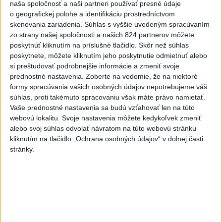
naša spoločnosť a naši partneri používať presné údaje
V nedeľu bude jasno alebo len
o geografickej polohe a identifikáciu prostredníctvom
malá oblačnosť
skenovania zariadenia. Súhlas s vyššie uvedeným spracúvaním
zo strany našej spoločnosti a našich 824 partnerov môžete
dnes 6:14
poskytnúť kliknutím na príslušné tlačidlo. Skôr než súhlas
Venhart:Bomba v Nagasaki bola
poskytnete, môžete kliknutím jeho poskytnutie odmietnuť alebo
silnejšia ako v Hirošime,no
si preštudovať podrobnejšie informácie a zmeniť svoje
prednostné nastavenia.
Zoberte na vedomie, že na niektoré
menej účinná
formy spracúvania vašich osobných údajov nepotrebujeme váš
dnes 8:24
súhlas, proti takémuto spracovaniu však máte právo namietať.
OTESTUJTE SA: Rozumiete
Vaše prednostné nastavenia sa budú vzťahovať len na túto
webovú lokalitu. Svoje nastavenia môžete kedykoľvek zmeniť
slovenským nárečiam? Tieto
alebo svoj súhlas odvolať návratom na túto webovú stránku
slová vás potrápia
kliknutím na tlačidlo „Ochrana osobných údajov“ v dolnej časti
dnes 7:00
stránky.
Slovensko čakajú astronomické
úkazy, zatmenie Slnka striedajú
Perzeidy
dnes 7:36
Rakovina Joea Bidena sa