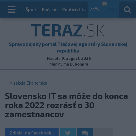
24
°C
Index
Šport
Počasie
Publicistika
Slovensko
Zahranič
TERAZ
.SK
Spravodajský portál Tlačovej agentúry Slovenskej
republiky
Nedela
9. august 2026
Meniny má
Ľubomíra
< sekcia
Ekonomika
Slovensko IT sa môže do konca
roka 2022 rozrásť o 30
zamestnancov
Zdieľaj na Facebooku