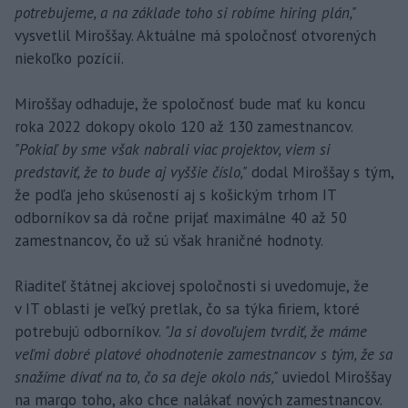
potrebujeme, a na základe toho si robíme hiring plán,"
vysvetlil Miroššay. Aktuálne má spoločnosť otvorených
niekoľko pozícií.
Miroššay odhaduje, že spoločnosť bude mať ku koncu
roka 2022 dokopy okolo 120 až 130 zamestnancov.
"Pokiaľ by sme však nabrali viac projektov, viem si
predstaviť, že to bude aj vyššie číslo,"
dodal Miroššay s tým,
že podľa jeho skúseností aj s košickým trhom IT
odborníkov sa dá ročne prijať maximálne 40 až 50
zamestnancov, čo už sú však hraničné hodnoty.
Riaditeľ štátnej akciovej spoločnosti si uvedomuje, že
v IT oblasti je veľký pretlak, čo sa týka firiem, ktoré
potrebujú odborníkov.
"Ja si dovoľujem tvrdiť, že máme
veľmi dobré platové ohodnotenie zamestnancov s tým, že sa
snažíme dívať na to, čo sa deje okolo nás,"
uviedol Miroššay
na margo toho, ako chce nalákať nových zamestnancov.