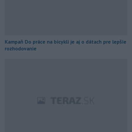
Kampaň Do práce na bicykli je aj o dátach pre lepšie
rozhodovanie