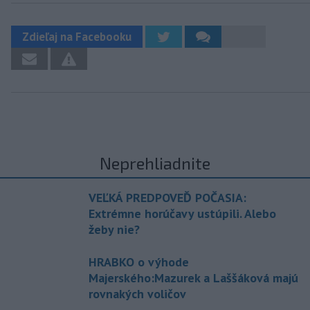
Zdieľaj na Facebooku
Neprehliadnite
VEĽKÁ PREDPOVEĎ POČASIA:
Extrémne horúčavy ustúpili. Alebo
žeby nie?
HRABKO o výhode
Majerského:Mazurek a Laššáková majú
rovnakých voličov