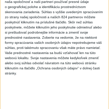
Šaško chce v krátkom čase predstaviť
naša spoločnosť a naši partneri používať presné údaje
riešenie pre záchrankový tender
o geografickej polohe a identifikáciu prostredníctvom
skenovania zariadenia. Súhlas s vyššie uvedeným spracúvaním
Šéf rezortu zároveň potvrdil, že nové klimatizácie, do ktorých
zo strany našej spoločnosti a našich 824 partnerov môžete
investovalo ministerstvo, sa postupne inštalujú do nemocníc.
poskytnúť kliknutím na príslušné tlačidlo. Skôr než súhlas
dnes 11:58
poskytnete, môžete kliknutím jeho poskytnutie odmietnuť alebo
si preštudovať podrobnejšie informácie a zmeniť svoje
DOČKALI SME SA: Uplynulá noc
prednostné nastavenia.
Zoberte na vedomie, že na niektoré
formy spracúvania vašich osobných údajov nepotrebujeme váš
bola najchladnejšia za posledné
súhlas, proti takémuto spracovaniu však máte právo namietať.
týždne
Vaše prednostné nastavenia sa budú vzťahovať len na túto
dnes 10:27
webovú lokalitu. Svoje nastavenia môžete kedykoľvek zmeniť
alebo svoj súhlas odvolať návratom na túto webovú stránku
Chlapec obvinený zo streľby v
kliknutím na tlačidlo „Ochrana osobných údajov“ v dolnej časti
Thajsku sledoval násilný obsah
stránky.
online
dnes 12:01
Gardy neotvoria Hormuzský
prieliv, kým USA neprijmú
podmienky Teheránu
dnes 12:25