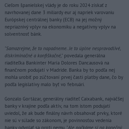
Cieľom španielskej vlády je do roku 2024 získať z
navrhovanej dane 3 miliardy eur aj napriek varovaniu
Európskej centrálnej banky (ECB) na jej možný
nepriaznivý vplyv na ekonomiku a negatívny vplyv na
solventnosť bánk.
"Samozrejme, že to napadneme. Je to úplne nespravodlivé,
diskriminačné a konfiškačné,"
povedala generálna
riaditeľka Bankinter María Dolores Dancausová na
finančnom podujatí v Madride. Banka by to podľa nej
mohla urobiť po zúčtovaní prvej časti platby dane, čo by
podľa legislatívy malo byť vo februári.
Gonzalo Gortázar, generálny riaditeľ Caixabank, najväčšej
banky v krajine podľa aktív, na tom istom podujatí
uviedol, že ak bude finálny návrh obsahovať prvky, ktoré
nie sú v súlade so zákonom, je povinnosťou vedenia
banky odvolať sa proti nemu. "
Ale počkáme si na konečný