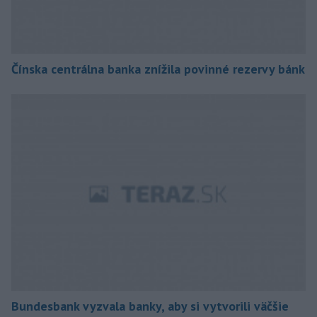
Čínska centrálna banka znížila povinné rezervy bánk
Bundesbank vyzvala banky, aby si vytvorili väčšie