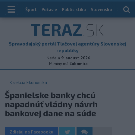
Index
Šport
Počasie
Publicistika
Slovensko
Zahranič
TERAZ
.SK
Spravodajský portál Tlačovej agentúry Slovenskej
republiky
Nedela
9. august 2026
Meniny má
Ľubomíra
< sekcia
Ekonomika
Španielske banky chcú
napadnúť vládny návrh
bankovej dane na súde
Zdieľaj na Facebooku