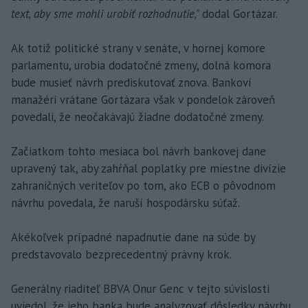
text, aby sme mohli urobiť rozhodnutie,"
dodal Gortázar.
Ak totiž politické strany v senáte, v hornej komore
parlamentu, urobia dodatočné zmeny, dolná komora
bude musieť návrh prediskutovať znova. Bankoví
manažéri vrátane Gortázara však v pondelok zároveň
povedali, že neočakávajú žiadne dodatočné zmeny.
Začiatkom tohto mesiaca bol návrh bankovej dane
upravený tak, aby zahŕňal poplatky pre miestne divízie
zahraničných veriteľov po tom, ako ECB o pôvodnom
návrhu povedala, že naruší hospodársku súťaž.
Akékoľvek prípadné napadnutie dane na súde by
predstavovalo bezprecedentný právny krok.
Generálny riaditeľ BBVA Onur Genc v tejto súvislosti
uviedol, že jeho banka bude analyzovať dôsledky návrhu