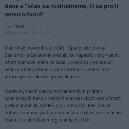
dane a "včas sa rozhodneme, či sa proti
nemu odvolá".
Autor
TASR
28. novembra 2022 15:30
Madrid 28. novembra (TASR) - Španielske banky
Bankinter a Caixabank zvažujú, že napadnú nový vládny
návrh bankovej dane na súde. Uviedli to v pondelok
vedúci predstavitelia oboch veriteľov. TASR o tom
informuje na základe správy Reuters.
Upravený návrh dane z neočakávaných príjmov
španielskych bánk a veľkých energetických spoločností
prekonal minulý týždeň prvú prekážku, keď prešiel
dolnou komorou parlamentu vďaka poslancom z vládnej
koalície a niekoľkých regionálnych strán.