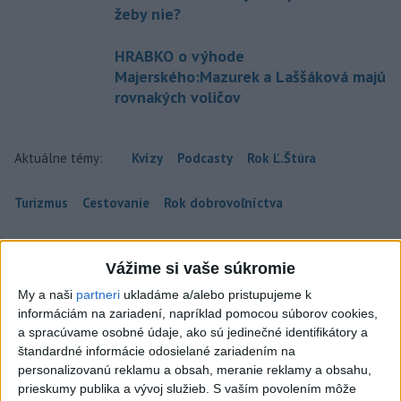
žeby nie?
HRABKO o výhode
Majerského:Mazurek a Laššáková majú
rovnakých voličov
Aktuálne témy:
Kvízy
Podcasty
Rok Ľ.Štúra
Turizmus
Cestovanie
Rok dobrovoľníctva
Dielo týždňa
Referendum
MS v hokeji
Vážime si vaše súkromie
Komunálne voľby
My a naši
partneri
ukladáme a/alebo pristupujeme k
informáciám na zariadení, napríklad pomocou súborov cookies,
a spracúvame osobné údaje, ako sú jedinečné identifikátory a
štandardné informácie odosielané zariadením na
personalizovanú reklamu a obsah, meranie reklamy a obsahu,
prieskumy publika a vývoj služieb.
S vaším povolením môže