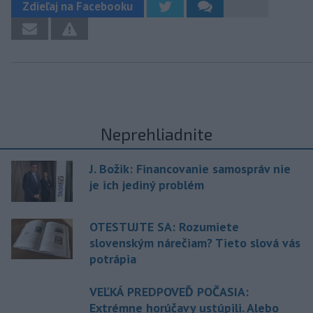
Zdieľaj na Facebooku
Neprehliadnite
J. Božik: Financovanie samospráv nie
je ich jediný problém
OTESTUJTE SA: Rozumiete
slovenským nárečiam? Tieto slová vás
potrápia
VEĽKÁ PREDPOVEĎ POČASIA:
Extrémne horúčavy ustúpili. Alebo