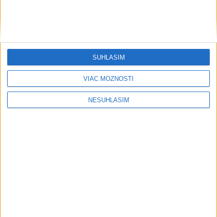
CYKLISTU NAPADOL MEDVEĎ:Z
Valčianskej doliny ho previezli do
nemocnice
dnes 12:59
SÚHLASÍM
Apríl a máj priniesli historicky najvyššiu návštevnosť mesta
Trenčín
VIAC MOŽNOSTÍ
Festival netradičného ovocia v Tvrdošíne ponúkne zdravé
NESÚHLASÍM
jedlá a zábavu
TAXIKÁR POD VPLYVOM DROG:Na festivale Lovestream
narazil do policajtov
Neprehliadnite