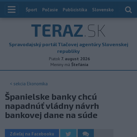
Index
Šport
Počasie
Publicistika
Slovensko
Zahranič
TERAZ
.SK
Spravodajský portál Tlačovej agentúry Slovenskej
republiky
Piatok
7. august 2026
Meniny má
Štefánia
< sekcia
Ekonomika
Španielske banky chcú
napadnúť vládny návrh
bankovej dane na súde
Zdieľaj na Facebooku