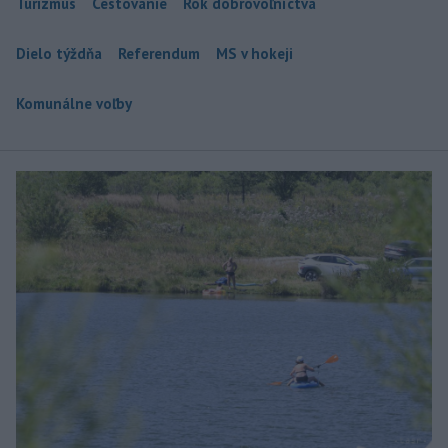
Turizmus
Cestovanie
Rok dobrovoľníctva
Dielo týždňa
Referendum
MS v hokeji
Komunálne voľby