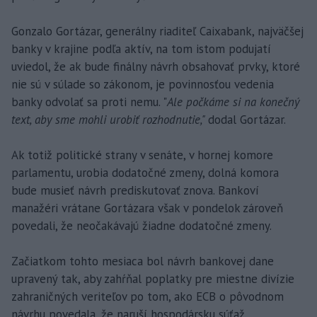
Gonzalo Gortázar, generálny riaditeľ Caixabank, najväčšej
banky v krajine podľa aktív, na tom istom podujatí
uviedol, že ak bude finálny návrh obsahovať prvky, ktoré
nie sú v súlade so zákonom, je povinnosťou vedenia
banky odvolať sa proti nemu. "
Ale počkáme si na konečný
text, aby sme mohli urobiť rozhodnutie,"
dodal Gortázar.
Ak totiž politické strany v senáte, v hornej komore
parlamentu, urobia dodatočné zmeny, dolná komora
bude musieť návrh prediskutovať znova. Bankoví
manažéri vrátane Gortázara však v pondelok zároveň
povedali, že neočakávajú žiadne dodatočné zmeny.
Začiatkom tohto mesiaca bol návrh bankovej dane
upravený tak, aby zahŕňal poplatky pre miestne divízie
zahraničných veriteľov po tom, ako ECB o pôvodnom
návrhu povedala, že naruší hospodársku súťaž.