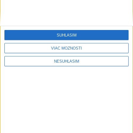
Šport
SÚHLASÍM
....
VIAC MOŽNOSTÍ
NESÚHLASÍM
....