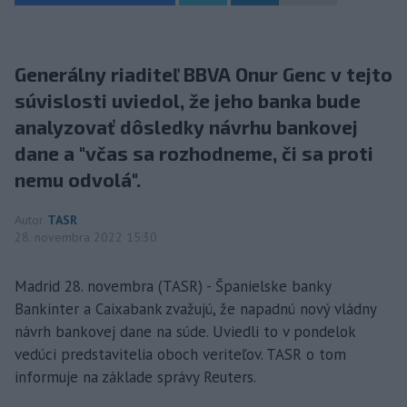
Generálny riaditeľ BBVA Onur Genc v tejto
súvislosti uviedol, že jeho banka bude
analyzovať dôsledky návrhu bankovej
dane a "včas sa rozhodneme, či sa proti
nemu odvolá".
Autor
TASR
28. novembra 2022 15:30
Madrid 28. novembra (TASR) - Španielske banky
Bankinter a Caixabank zvažujú, že napadnú nový vládny
návrh bankovej dane na súde. Uviedli to v pondelok
vedúci predstavitelia oboch veriteľov. TASR o tom
informuje na základe správy Reuters.