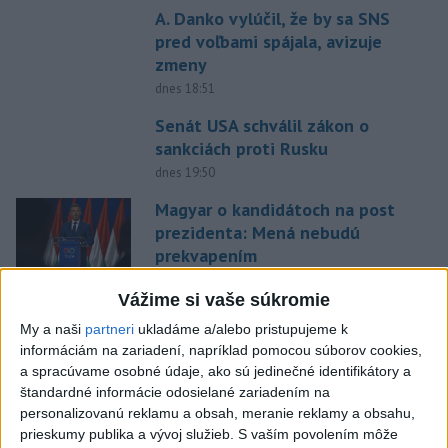
A. Danko vylúčil, že by sa SNS
pred voľbami spájala, avizuje
zmeny
dnes 18:51
Senát USA schválil zákon o
sankciách proti Rusku
dnes 19:50
Magyar o kandidátoch na post
prezidenta: Mená nebudú
prekvapením
dnes 17:31
Vážime si vaše súkromie
Románsky palác na Spišskom
My a naši
partneri
ukladáme a/alebo pristupujeme k
hrade sa podarilo staticky
informáciám na zariadení, napríklad pomocou súborov cookies,
zabezpečiť
a spracúvame osobné údaje, ako sú jedinečné identifikátory a
dnes 18:00
štandardné informácie odosielané zariadením na
personalizovanú reklamu a obsah, meranie reklamy a obsahu,
Slováci získali vo Vichy bronz,
prieskumy publika a vývoj služieb.
S vaším povolením môže
Lacko: Rastú talentovaní hráči