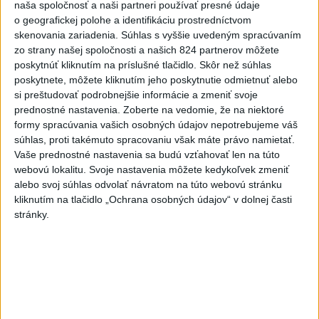
naša spoločnosť a naši partneri používať presné údaje
dnes 15:51
o geografickej polohe a identifikáciu prostredníctvom
skenovania zariadenia. Súhlas s vyššie uvedeným spracúvaním
Slovenky remizovali v druhom
zo strany našej spoločnosti a našich 824 partnerov môžete
prípravnom dueli so Slovinkami
poskytnúť kliknutím na príslušné tlačidlo. Skôr než súhlas
2:2
poskytnete, môžete kliknutím jeho poskytnutie odmietnuť alebo
si preštudovať podrobnejšie informácie a zmeniť svoje
dnes 17:13
prednostné nastavenia.
Zoberte na vedomie, že na niektoré
Práve teraz
formy spracúvania vašich osobných údajov nepotrebujeme váš
súhlas, proti takémuto spracovaniu však máte právo namietať.
-
Vláda Konžskej demokratickej republiky (KDR) v piatok
20:01
Vaše prednostné nastavenia sa budú vzťahovať len na túto
oznámila,
že preverí, či sa v zásielkach oxidu kobaltnatého
webovú lokalitu. Svoje nastavenia môžete kedykoľvek zmeniť
vyvážaných do Číny nachádza urán.
alebo svoj súhlas odvolať návratom na túto webovú stránku
kliknutím na tlačidlo „Ochrana osobných údajov“ v dolnej časti
stránky.
Viac
Videá a prenosy TASR TV
Deväť Slovákov zabojuje na ME v Paríži
o čo najlepšie výsledky
Viac