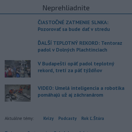
Neprehliadnite
ČIASTOČNÉ ZATMENIE SLNKA:
Pozorovať sa bude dať v stredu
ĎALŠÍ TEPLOTNÝ REKORD: Tentoraz
padol v Dolných Plachtinciach
V Budapešti opäť padol teplotný
rekord, tretí za päť týždňov
VIDEO: Umelá inteligencia a robotika
pomáhajú už aj záchranárom
Aktuálne témy:
Kvízy
Podcasty
Rok Ľ.Štúra