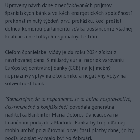
Upravený návrh dane z neočakávaných príjmov
španielskych bánk a veľkých energetických spoločností
prekonal minulý týždeň prvú prekážku, keď prešiel
dolnou komorou parlamentu vďaka poslancom z vládnej
koalície a niekoľkých regionálnych strán.
Cieľom španielskej vlády je do roku 2024 získať z
navrhovanej dane 3 miliardy eur aj napriek varovaniu
Európskej centrálnej banky (ECB) na jej možný
nepriaznivý vplyv na ekonomiku a negatívny vplyv na
solventnosť bánk.
"Samozrejme, že to napadneme. Je to úplne nespravodlivé,
diskriminačné a konfiškačné,"
povedala generálna
riaditeľka Bankinter María Dolores Dancausová na
finančnom podujatí v Madride. Banka by to podľa nej
mohla urobiť po zúčtovaní prvej časti platby dane, čo by
podľa legislatívy malo byť vo februári.