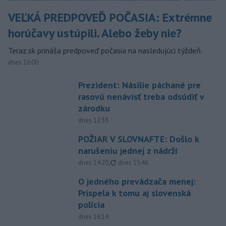
VEĽKÁ PREDPOVEĎ POČASIA: Extrémne
horúčavy ustúpili. Alebo žeby nie?
Teraz.sk prináša predpoveď počasia na nasledujúci týždeň.
dnes 16:00
Prezident: Násilie páchané pre
rasovú nenávisť treba odsúdiť v
zárodku
dnes 12:33
POŽIAR V SLOVNAFTE: Došlo k
narušeniu jednej z nádrží
aktualizované
dnes 14:20
,
dnes 15:46
O jedného prevádzača menej:
Prispela k tomu aj slovenská
polícia
dnes 16:14