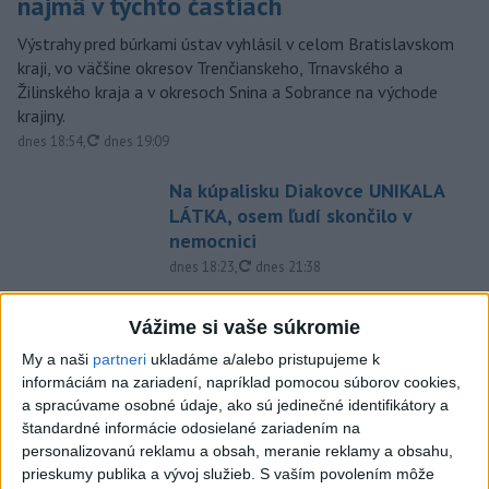
najmä v týchto častiach
Výstrahy pred búrkami ústav vyhlásil v celom Bratislavskom
kraji, vo väčšine okresov Trenčianskeho, Trnavského a
Žilinského kraja a v okresoch Snina a Sobrance na východe
krajiny.
aktualizované
dnes 18:54
,
dnes 19:09
Na kúpalisku Diakovce UNIKALA
LÁTKA, osem ľudí skončilo v
nemocnici
aktualizované
dnes 18:23
,
dnes 21:38
Francúzski vinári sa po
Vážime si vaše súkromie
požiaroch obávajú dymovej
príchute vo víne
My a naši
partneri
ukladáme a/alebo pristupujeme k
informáciám na zariadení, napríklad pomocou súborov cookies,
dnes 21:44
a spracúvame osobné údaje, ako sú jedinečné identifikátory a
Uganda schválila vyslanie
štandardné informácie odosielané zariadením na
vojakov do medzinárodných síl
personalizovanú reklamu a obsah, meranie reklamy a obsahu,
v Pásme Gazy
prieskumy publika a vývoj služieb.
S vaším povolením môže