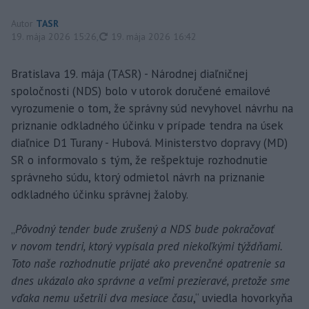
Autor
TASR
aktualizované
19. mája 2026 15:26
,
19. mája 2026 16:42
Bratislava 19. mája (TASR) - Národnej diaľničnej
spoločnosti (NDS) bolo v utorok doručené emailové
vyrozumenie o tom, že správny súd nevyhovel návrhu na
priznanie odkladného účinku v prípade tendra na úsek
diaľnice D1 Turany - Hubová. Ministerstvo dopravy (MD)
SR o informovalo s tým, že rešpektuje rozhodnutie
správneho súdu, ktorý odmietol návrh na priznanie
odkladného účinku správnej žaloby.
„
Pôvodný tender bude zrušený a NDS bude pokračovať
v novom tendri, ktorý vypísala pred niekoľkými týždňami.
Toto naše rozhodnutie prijaté ako prevenčné opatrenie sa
dnes ukázalo ako správne a veľmi prezieravé, pretože sme
vďaka nemu ušetrili dva mesiace času
,“ uviedla hovorkyňa