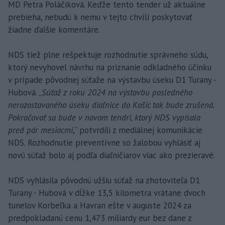
MD Petra Poláčiková. Keďže tento tender už aktuálne
prebieha, nebudú k nemu v tejto chvíli poskytovať
žiadne ďalšie komentáre.
NDS tiež plne rešpektuje rozhodnutie správneho súdu,
ktorý nevyhovel návrhu na priznanie odkladného účinku
v prípade pôvodnej súťaže na výstavbu úseku D1 Turany -
Hubová. „
Súťaž z roku 2024 na výstavbu posledného
nerozostavaného úseku diaľnice do Košíc tak bude zrušená.
Pokračovať sa bude v novom tendri, ktorý NDS vypísala
pred pár mesiacmi
,“ potvrdili z mediálnej komunikácie
NDS. Rozhodnutie preventívne so žalobou vyhlásiť aj
novú súťaž bolo aj podľa diaľničiarov viac ako prezieravé.
NDS vyhlásila pôvodnú užšiu súťaž na zhotoviteľa D1
Turany - Hubová v dĺžke 13,5 kilometra vrátane dvoch
tunelov Korbeľka a Havran ešte v auguste 2024 za
predpokladanú cenu 1,473 miliardy eur bez dane z