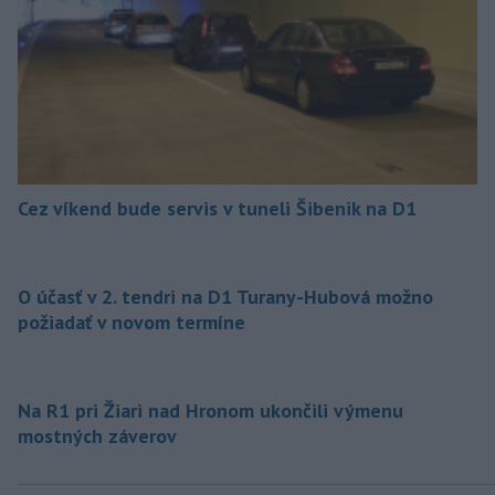
Cez víkend bude servis v tuneli Šibenik na D1
O účasť v 2. tendri na D1 Turany-Hubová možno
požiadať v novom termíne
Na R1 pri Žiari nad Hronom ukončili výmenu
mostných záverov