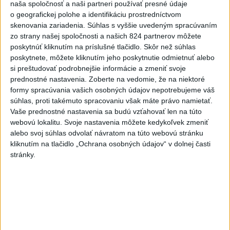
naša spoločnosť a naši partneri používať presné údaje
dnes 20:49
o geografickej polohe a identifikáciu prostredníctvom
Pre únik ropy z tankera pri
skenovania zariadenia. Súhlas s vyššie uvedeným spracúvaním
Ománe hrozí ekologická
zo strany našej spoločnosti a našich 824 partnerov môžete
katastrofa
poskytnúť kliknutím na príslušné tlačidlo. Skôr než súhlas
poskytnete, môžete kliknutím jeho poskytnutie odmietnuť alebo
dnes 21:59
si preštudovať podrobnejšie informácie a zmeniť svoje
Ráž: Podpísali sme zmluvu k
prednostné nastavenia.
Zoberte na vedomie, že na niektoré
dokumentácii obnovy hlavnej
formy spracúvania vašich osobných údajov nepotrebujeme váš
súhlas, proti takémuto spracovaniu však máte právo namietať.
stanice
Vaše prednostné nastavenia sa budú vzťahovať len na túto
dnes 15:26
webovú lokalitu. Svoje nastavenia môžete kedykoľvek zmeniť
KDH žiada ministra vnútra o
alebo svoj súhlas odvolať návratom na túto webovú stránku
kliknutím na tlačidlo „Ochrana osobných údajov“ v dolnej časti
vysvetlenie nákupu
stránky.
kamerových systémov
dnes 17:40
V Budapešti opäť padol
teplotný rekord, tretí za päť
týždňov
dnes 19:15