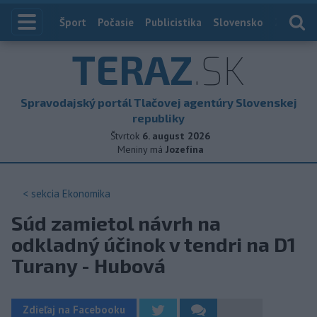
Index
Šport
Počasie
Publicistika
Slovensko
Zahranič
TERAZ
.SK
Spravodajský portál Tlačovej agentúry Slovenskej
republiky
Štvrtok
6. august 2026
Meniny má
Jozefína
< sekcia
Ekonomika
Súd zamietol návrh na
odkladný účinok v tendri na D1
Turany - Hubová
Zdieľaj na Facebooku