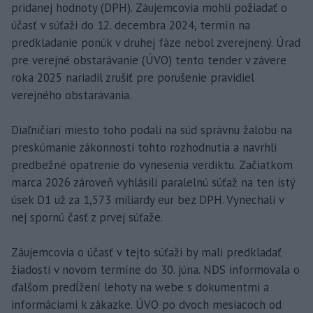
pridanej hodnoty (DPH). Záujemcovia mohli požiadať o
účasť v súťaži do 12. decembra 2024, termín na
predkladanie ponúk v druhej fáze nebol zverejnený. Úrad
pre verejné obstarávanie (ÚVO) tento tender v závere
roka 2025 nariadil zrušiť pre porušenie pravidiel
verejného obstarávania.
Diaľničiari miesto toho podali na súd správnu žalobu na
preskúmanie zákonnosti tohto rozhodnutia a navrhli
predbežné opatrenie do vynesenia verdiktu. Začiatkom
marca 2026 zároveň vyhlásili paralelnú súťaž na ten istý
úsek D1 už za 1,573 miliardy eur bez DPH. Vynechali v
nej spornú časť z prvej súťaže.
Záujemcovia o účasť v tejto súťaži by mali predkladať
žiadosti v novom termíne do 30. júna. NDS informovala o
ďalšom predĺžení lehoty na webe s dokumentmi a
informáciami k zákazke. ÚVO po dvoch mesiacoch od