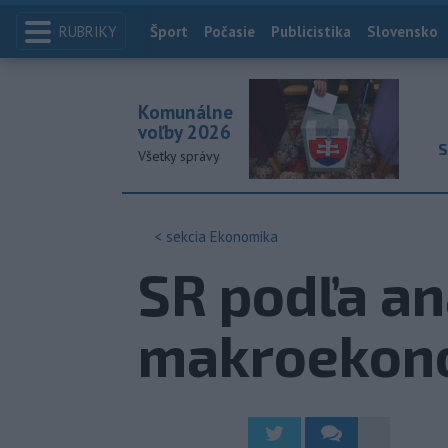
RUBRIKY
Index
Šport
Počasie
Publicistika
Slovensko
Komunálne
voľby 2026
S
Všetky správy
< sekcia
Ekonomika
SR podľa an
makroekon