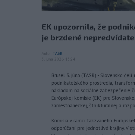
EK upozornila, že podni
je brzdené nepredvídat
Autor
TASR
3. júna 2026 13:24
Brusel 3. júna (TASR) - Slovensko če
podnikateľského prostredia, transfor
nákladom na sociálne zabezpečenie či
Európskej komisie (EK) pre Slovensko, 
zamestnaneckej, štrukturálnej a rozpo
Komisia v rámci takzvaného Európske
odporúčaní pre jednotlivé krajiny. V 