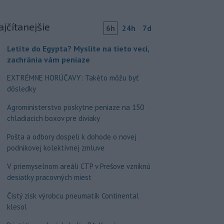
ajčítanejšie
6h
24h
7d
Letíte do Egypta? Myslite na tieto veci,
zachránia vám peniaze
EXTRÉMNE HORÚČAVY: Takéto môžu byť
dôsledky
Agroministerstvo poskytne peniaze na 150
chladiacich boxov pre diviaky
Pošta a odbory dospeli k dohode o novej
podnikovej kolektívnej zmluve
V priemyselnom areáli CTP v Prešove vzniknú
desiatky pracovných miest
Čistý zisk výrobcu pneumatík Continental
klesol