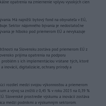
škálne opatrenia na zmiernenie vplyvu vysokých cien
vania. Má najnižší bytový fond na obyvateľa v EÚ,
labuje. Sektor nájomného bývania je nedostatočne
bývania je hlboko pod priemerom EÚ a nevykazuje
držnosti na Slovensku zostáva pod priemerom EÚ z
Slovensko prijíma opatrenia na podporu
á problém s ich implementáciou vrátane tých, ktoré
a inovácií, digitalizácie, ochrany prírody a
stúci rozdiel medzi svojou výkonnosťou a priemerom
um a vývoj sa znížili z 0,45 % v roku 2023 na 0,39 %
Ú. Slovenské prostredie výskumu a inovácií zostáva
ráca medzi podnikmi a výskumným sektorom.