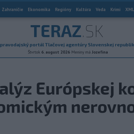
Zahraničie
Ekonomika
Regióny
Kultúra
Veda
Krimi
XML
TERAZ
.SK
pravodajský portál Tlačovej agentúry Slovenskej republi
Štvrtok
6. august 2026
Meniny má
Jozefína
alýz Európskej ko
omickým nerovn