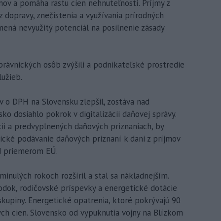
v a pomáha rastu cien nehnuteľností. Príjmy z
 dopravy, znečistenia a využívania prírodných
ená nevyužitý potenciál na posilnenie zásady
právnických osôb zvýšili a podnikateľské prostredie
užieb.
ov o DPH na Slovensku zlepšil, zostáva nad
o dosiahlo pokrok v digitalizácii daňovej správy.
ácii a predvyplnených daňových priznaniach, by
ické podávanie daňových priznaní k dani z príjmov
d priemerom EÚ.
inulých rokoch rozšíril a stal sa nákladnejším.
odok, rodičovské príspevky a energetické dotácie
skupiny. Energetické opatrenia, ktoré pokrývajú 90
ých cien. Slovensko od vypuknutia vojny na Blízkom