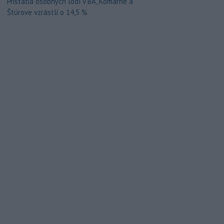
Pristátia osobných lodí v BA, Komárne a
Štúrove vzrástli o 14,5 %