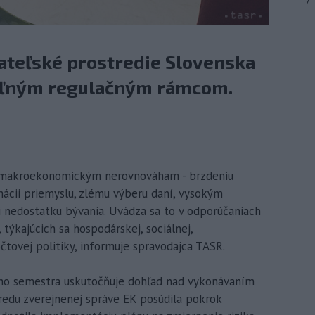
7
kateľské prostredie Slovenska
eľným regulačným rámcom.
lí makroekonomickým nerovnováham - brzdeniu
mácii priemyslu, zlému výberu daní, vysokým
 nedostatku bývania. Uvádza sa to v odporúčaniach
týkajúcich sa hospodárskej, sociálnej,
čtovej politiky, informuje spravodajca TASR.
ho semestra uskutočňuje dohľad nad vykonávaním
stredu zverejnenej správe EK posúdila pokrok