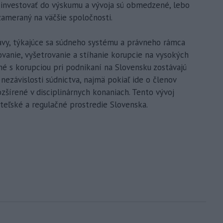
 investovať do výskumu a vývoja sú obmedzené, lebo
zameraný na väčšie spoločnosti.
bavy, týkajúce sa súdneho systému a právneho rámca
ovanie, vyšetrovanie a stíhanie korupcie na vysokých
ené s korupciou pri podnikaní na Slovensku zostávajú
 nezávislosti súdnictva, najmä pokiaľ ide o členov
zšírené v disciplinárnych konaniach. Tento vývoj
teľské a regulačné prostredie Slovenska.