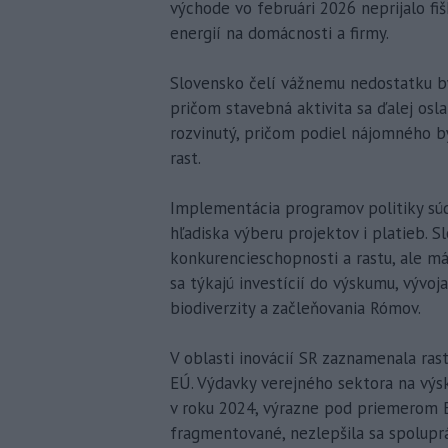
východe vo februári 2026 neprijalo fi
energií na domácnosti a firmy.
Slovensko čelí vážnemu nedostatku bý
pričom stavebná aktivita sa ďalej os
rozvinutý, pričom podiel nájomného 
rast.
Implementácia programov politiky sú
hľadiska výberu projektov i platieb. 
konkurencieschopnosti a rastu, ale m
sa týkajú investícií do výskumu, vývoja 
biodiverzity a začleňovania Rómov.
V oblasti inovácií SR zaznamenala ra
EÚ. Výdavky verejného sektora na výsk
v roku 2024, výrazne pod priemerom E
fragmentované, nezlepšila sa spolup