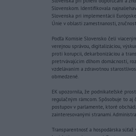
Slovenska pri plnení odporúčaní a zh
Slovenskom. Identifikovala najnaliehav
Slovenska pri implementácii Európskeh
Únie v oblasti zamestnanosti, zručnost
Podľa Komisie Slovensko čelí viacerý
verejnou správou, digitalizáciou, výs
proti korupcii, dekarbonizáciou a tra
pretrvávajúcim dlhom domácností, roz
vzdelávaním a zdravotnou starostlivos
obmedzené.
EK upozornila, že podnikateľské pros
regulačným rámcom. Spôsobuje to aj č
postupov v parlamente, ktoré obchádz
zainteresovanými stranami. Administra
Transparentnosť a hospodárska súťaž