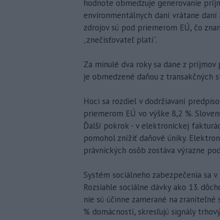
hodnote obmedzuje generovanie príjmo
environmentálnych daní vrátane daní z
zdrojov sú pod priemerom EÚ, čo znam
„znečisťovateľ platí“.
Za minulé dva roky sa dane z príjmov 
je obmedzené daňou z transakčných sl
Hoci sa rozdiel v dodržiavaní predpis
priemerom EÚ vo výške 8,2 %. Slovensk
Ďalší pokrok - v elektronickej faktur
pomohol znížiť daňové úniky. Elektron
právnických osôb zostáva výrazne po
Systém sociálneho zabezpečenia sa v m
Rozsiahle sociálne dávky ako 13. dôch
nie sú účinne zamerané na zraniteľné 
% domácností, skresľujú signály trhov