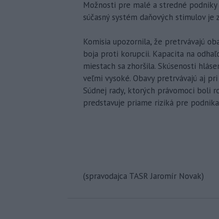
Možnosti pre malé a stredné podniky
súčasný systém daňových stimulov je 
Komisia upozornila, že pretrvávajú o
boja proti korupcii. Kapacita na odhaľ
miestach sa zhoršila. Skúsenosti hlás
veľmi vysoké. Obavy pretrvávajú aj pri
Súdnej rady, ktorých právomoci boli ro
predstavuje priame riziká pre podnika
(spravodajca TASR Jaromír Novak)