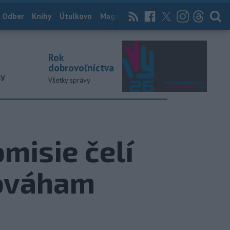
 Odber
Knihy
Útulkovo
Magazín
News Now
Archív
TASR
Rok
dobrovoľníctva
ky
Všetky správy
misie čelí
ováham