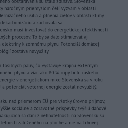
ného obstarávania sú stále zdĺhavé. Slovenská
ky náročným priemyslom čelí výzvam v oblasti
nizačného úsilia a plnenia cieľov v oblasti klímy.
 dekarbonizáciu a zachovala sa
ensko musí investovať do energetickej efektívnosti
lných procesov. To by sa dalo stimulovať aj
 elektriny k zemnému plynu. Potenciál domácej
lógií zostáva nevyužitý.
 fosílnych palív, čo vystavuje krajinu externým
emného plynu a viac ako 80 % ropy bolo ruského
 energie v energetickom mixe Slovenska sa v roku
a potenciál veternej energie zostal nevyužitý.
nsku nad priemerom EÚ pre všetky úrovne príjmov,
yššie sociálne a zdravotné príspevky zvýšili daňové
pakujúcich sa daní z nehnuteľností na Slovensku sú
eľností založeného na ploche a nie na trhovej