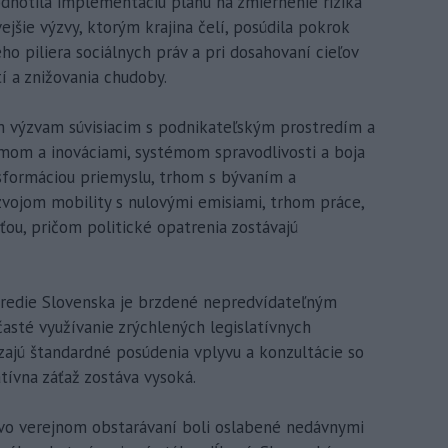
odnotila implementáciu plánu na zmiernenie rizika
ejšie výzvy, ktorým krajina čelí, posúdila pokrok
o piliera sociálnych práv a pri dosahovaní cieľov
í a znižovania chudoby.
m výzvam súvisiacim s podnikateľským prostredím a
kumom a inováciami, systémom spravodlivosti a boja
nsformáciou priemyslu, trhom s bývaním a
vojom mobility s nulovými emisiami, trhom práce,
ťou, pričom politické opatrenia zostávajú
tredie Slovenska je brzdené nepredvídateľným
asté využívanie zrýchlených legislatívnych
ajú štandardné posúdenia vplyvu a konzultácie so
tívna záťaž zostáva vysoká.
 vo verejnom obstarávaní boli oslabené nedávnymi