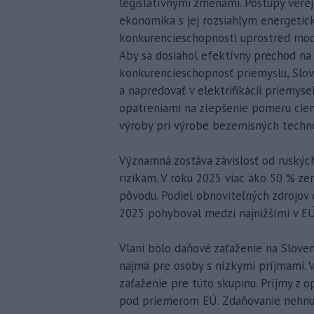
legislatívnymi zmenami. Postupy verej
ekonomika s jej rozsiahlym energetic
konkurencieschopnosti uprostred moder
Aby sa dosiahol efektívny prechod na
konkurencieschopnosť priemyslu, Slov
a napredovať v elektrifikácii priemyse
opatreniami na zlepšenie pomeru cien
výroby pri výrobe bezemisných techno
Významná zostáva závislosť od ruských
rizikám. V roku 2025 viac ako 50 % z
pôvodu. Podiel obnoviteľných zdrojov
2025 pohyboval medzi najnižšími v EÚ 
Vlani bolo daňové zaťaženie na Slove
najmä pre osoby s nízkymi príjmami. V
zaťaženie pre túto skupinu. Príjmy z o
pod priemerom EÚ. Zdaňovanie nehnut