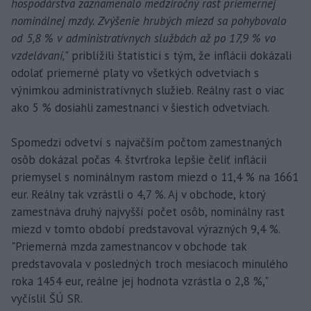
hospodárstva zaznamenalo medziročný rast priemernej
nominálnej mzdy. Zvýšenie hrubých miezd sa pohybovalo
od 5,8 % v administratívnych službách až po 17,9 % vo
vzdelávaní,
" priblížili štatistici s tým, že inflácii dokázali
odolať priemerné platy vo všetkých odvetviach s
výnimkou administratívnych služieb. Reálny rast o viac
ako 5 % dosiahli zamestnanci v šiestich odvetviach.
Spomedzi odvetví s najväčším počtom zamestnaných
osôb dokázal počas 4. štvrťroka lepšie čeliť inflácii
priemysel s nominálnym rastom miezd o 11,4 % na 1661
eur. Reálny tak vzrástli o 4,7 %. Aj v obchode, ktorý
zamestnáva druhý najvyšší počet osôb, nominálny rast
miezd v tomto období predstavoval výrazných 9,4 %.
"Priemerná mzda zamestnancov v obchode tak
predstavovala v posledných troch mesiacoch minulého
roka 1454 eur, reálne jej hodnota vzrástla o 2,8 %,"
vyčíslil ŠÚ SR.