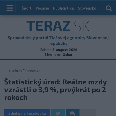
Index
Šport
Počasie
Publicistika
Slovensko
Zahranič
TERAZ
.SK
Spravodajský portál Tlačovej agentúry Slovenskej
republiky
Sobota
8. august 2026
Meniny má
Oskar
< sekcia
Ekonomika
Štatistický úrad: Reálne mzdy
vzrástli o 3,9 %, prvýkrát po 2
rokoch
Zdieľaj na Facebooku