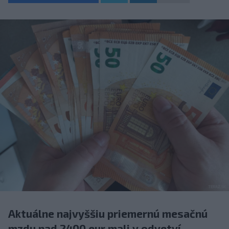
Aktuálne najvyššiu priemernú mesačnú
mzdu nad 2400 eur mali v odvetví