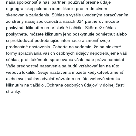
naša spoločnosť a naši partneri používať presné údaje
-
Výstrahy prvého stupňa pred vysokými teplotami platia
19:26
o geografickej polohe a identifikáciu prostredníctvom
na západe
aj v nedeľu (9. 8.). Teplota tam môže miestami dosiahnuť
skenovania zariadenia. Súhlas s vyššie uvedeným spracúvaním
33 stupňov Celzia.
zo strany našej spoločnosti a našich 824 partnerov môžete
poskytnúť kliknutím na príslušné tlačidlo. Skôr než súhlas
Viac
poskytnete, môžete kliknutím jeho poskytnutie odmietnuť alebo
Videá a prenosy TASR TV
si preštudovať podrobnejšie informácie a zmeniť svoje
prednostné nastavenia.
Zoberte na vedomie, že na niektoré
Deväť Slovákov zabojuje na ME v Paríži
formy spracúvania vašich osobných údajov nepotrebujeme váš
o čo najlepšie výsledky
súhlas, proti takémuto spracovaniu však máte právo namietať.
Vaše prednostné nastavenia sa budú vzťahovať len na túto
webovú lokalitu. Svoje nastavenia môžete kedykoľvek zmeniť
Viac
alebo svoj súhlas odvolať návratom na túto webovú stránku
Najčítanejšie
kliknutím na tlačidlo „Ochrana osobných údajov“ v dolnej časti
stránky.
6h
24h
7d
Do Bulharska vnikol dron a vybuchol v
1
blízkosti hraníc s Rumunskom
2
V blízkosti Vojenského technického a skúšobného ústavu