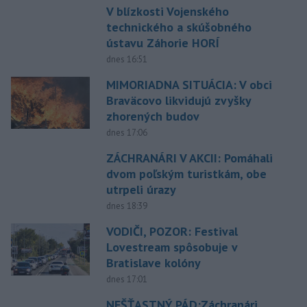
V blízkosti Vojenského
technického a skúšobného
ústavu Záhorie HORÍ
dnes 16:51
MIMORIADNA SITUÁCIA: V obci
Braväcovo likvidujú zvyšky
zhorených budov
dnes 17:06
ZÁCHRANÁRI V AKCII: Pomáhali
dvom poľským turistkám, obe
utrpeli úrazy
dnes 18:39
VODIČI, POZOR: Festival
Lovestream spôsobuje v
Bratislave kolóny
dnes 17:01
NEŠŤASTNÝ PÁD:Záchranári