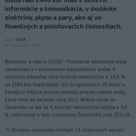
informácie a komunikácia, v dodávke
elektriny, plynu a pary, ako aj vo
finančných a poisťovacích činnostiach.
Autor
TASR
4. marca 2024 9:25
Bratislava 4. marca (TASR) - Priemerná nominálna mzda
zamestnanca v slovenskom hospodárstve počas 4.
štvrťroka minulého roka vzrástla medziročne o 10,6 %
na 1569 eur. Najrýchlejší rast za uplynulých 19 rokov a
klesajúca inflácia pritom zastavili prepad reálnej mzdy,
ktorý trval od začiatku roka 2022. Reálna mzda na
Slovensku sa tak vo 4. kvartáli medziročne zvýšila o 3,9
%. Informoval o tom v pondelok Štatistický úrad (ŠÚ) SR.
"
V štruktúre ekonomiky všetkých 19 sledovaných odvetví