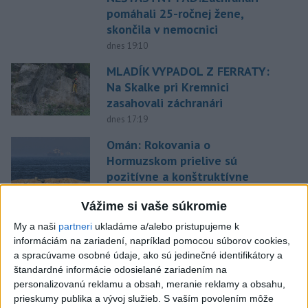
pomáhali 25-ročnej žene,
skončila v nemocnici
dnes 19:10
MLADÍK VYPADOL Z FERRATY:
Na Skalke pri Kremnici
zasahovali záchranári
dnes 17:19
Omán: Rokovania o
Hormuzskom prielive sú
pozitívne a konštruktívne
dnes 19:24
Vážime si vaše súkromie
STOVKY NASADENÝCH
My a naši
partneri
ukladáme a/alebo pristupujeme k
HASIČOV: Zasahujú pri lesnom
informáciám na zariadení, napríklad pomocou súborov cookies,
požiari v Andalúzii
a spracúvame osobné údaje, ako sú jedinečné identifikátory a
dnes 17:13
štandardné informácie odosielané zariadením na
personalizovanú reklamu a obsah, meranie reklamy a obsahu,
Práve teraz
prieskumy publika a vývoj služieb.
S vaším povolením môže