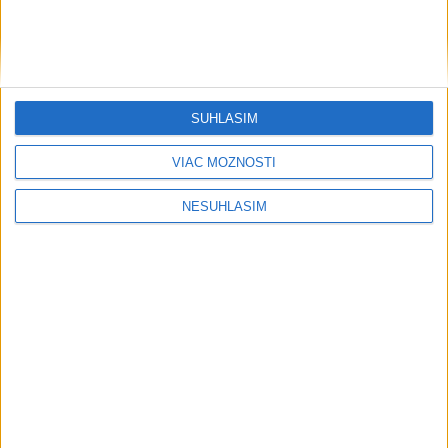
....
SÚHLASÍM
VIAC MOŽNOSTÍ
NESÚHLASÍM
....