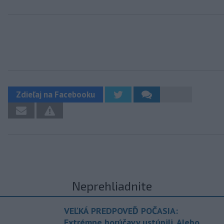
Zdieľaj na Facebooku
Neprehliadnite
VEĽKÁ PREDPOVEĎ POČASIA:
Extrémne horúčavy ustúpili. Alebo