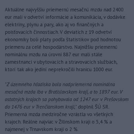
Aktuálne najvyššiu priemernú mesačnú mzdu nad 2400
eur mali v odvetví informácie a komunikácia, v dodávke
elektriny, plynu a pary, ako aj vo finančných a
poisťovacích činnostiach. V deviatich z 19 odvetví
ekonomiky boli platy podľa štatistikov pod hodnotou
priemeru za celé hospodárstvo. Najnižšiu priemernú
nominálnu mzdu na úrovni 887 eur mali stále
zamestnanci v ubytovacích a stravovacích službách,
ktorí tak ako jediní neprekročili hranicu 1000 eur.
"
Z územného hľadiska bola nadpriemerná nominálna
mesačná mzda iba v Bratislavskom kraji, a to 1897 eur. V
ostatných krajoch sa pohybovala od 1247 eur v Prešovskom
do 1476 eur v Trenčianskom kraji,
" doplnil ŠÚ SR.
Priemerná mzda medziročne vzrástla vo všetkých
krajoch. Reálne najviac v Žilinskom kraji o 5,4 % a
najmenej v Trnavskom kraji o 2 %.