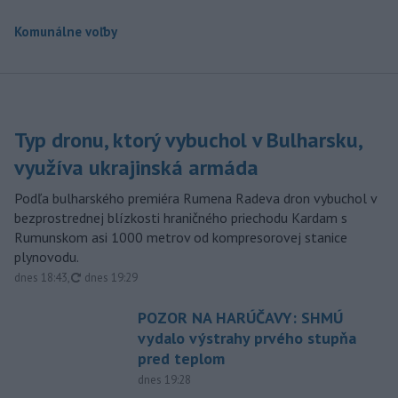
Komunálne voľby
Typ dronu, ktorý vybuchol v Bulharsku,
využíva ukrajinská armáda
Podľa bulharského premiéra Rumena Radeva dron vybuchol v
bezprostrednej blízkosti hraničného priechodu Kardam s
Rumunskom asi 1000 metrov od kompresorovej stanice
plynovodu.
aktualizované
dnes 18:43
,
dnes 19:29
POZOR NA HARÚČAVY: SHMÚ
vydalo výstrahy prvého stupňa
pred teplom
dnes 19:28