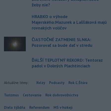
žeby nie?
HRABKO o výhode
Majerského:Mazurek a Laššáková majú
rovnakých voličov
ČIASTOČNÉ ZATMENIE SLNKA:
Pozorovať sa bude dať v stredu
ĎALŠÍ TEPLOTNÝ REKORD: Tentoraz
padol v Dolných Plachtinciach
Aktuálne témy:
Kvízy
Podcasty
Rok Ľ.Štúra
Turizmus
Cestovanie
Rok dobrovoľníctva
Dielo týždňa
Referendum
MS v hokeji