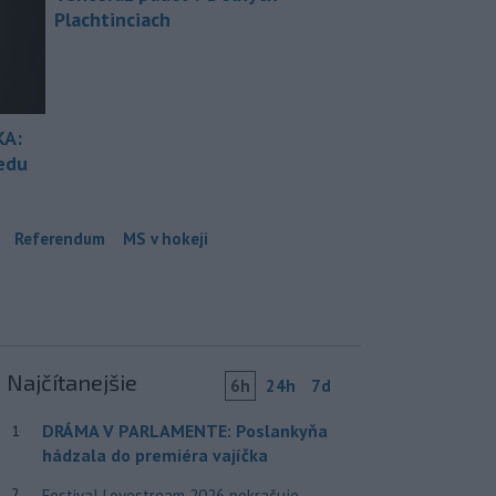
Plachtinciach
KA:
redu
Referendum
MS v hokeji
Najčítanejšie
6h
24h
7d
DRÁMA V PARLAMENTE: Poslankyňa
1
hádzala do premiéra vajíčka
2
Festival Lovestream 2026 pokračuje,