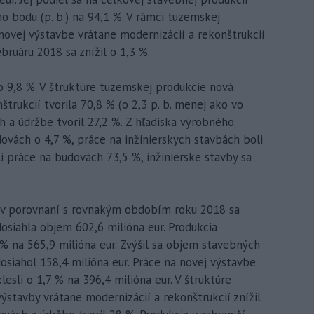
o bodu (p. b.) na 94,1 %. V rámci tuzemskej
ovej výstavbe vrátane modernizácií a rekonštrukcií
bruáru 2018 sa znížil o 1,3 %.
 o 9,8 %. V štruktúre tuzemskej produkcie nová
trukcií tvorila 70,8 % (o 2,3 p. b. menej ako vo
h a údržbe tvoril 27,2 %. Z hľadiska výrobného
ovách o 4,7 %, práce na inžinierskych stavbách boli
li práce na budovách 73,5 %, inžinierske stavby sa
 v porovnaní s rovnakým obdobím roku 2018 sa
dosiahla objem 602,6 milióna eur. Produkcia
 % na 565,9 milióna eur. Zvýšil sa objem stavebných
osiahol 158,4 milióna eur. Práce na novej výstavbe
lesli o 1,7 % na 396,4 milióna eur. V štruktúre
ýstavby vrátane modernizácií a rekonštrukcií znížil