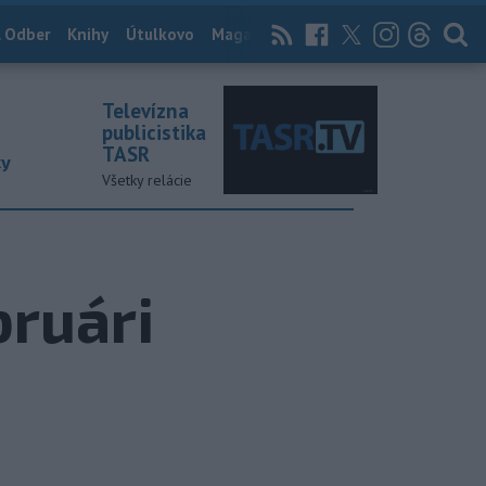
 Odber
Knihy
Útulkovo
Magazín
News Now
Archív
TASR
Televízna
publicistika
TASR
ky
Všetky relácie
bruári