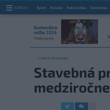
RUBRIKY
Index
Šport
Počasie
Publicistika
Slovensko
Komunálne
voľby 2026
S
Všetky správy
< sekcia
Ekonomika
Stavebná pr
medziročne 