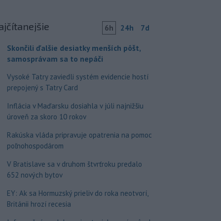
ajčítanejšie
6h
24h
7d
Skončili ďalšie desiatky menších pôšt,
samosprávam sa to nepáči
Vysoké Tatry zaviedli systém evidencie hostí
prepojený s Tatry Card
Inflácia v Maďarsku dosiahla v júli najnižšiu
úroveň za skoro 10 rokov
Rakúska vláda pripravuje opatrenia na pomoc
poľnohospodárom
V Bratislave sa v druhom štvrťroku predalo
652 nových bytov
EY: Ak sa Hormuzský prieliv do roka neotvorí,
Británii hrozí recesia