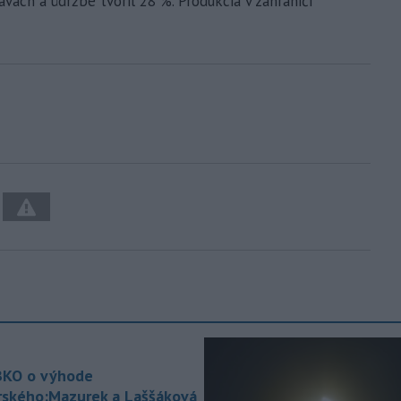
ravách a údržbe tvoril 28 %. Produkcia v zahraničí
KO o výhode
rského:Mazurek a Laššáková