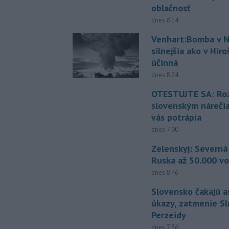
oblačnosť
dnes 6:14
Venhart:Bomba v N
silnejšia ako v Hir
účinná
dnes 8:24
OTESTUJTE SA: Ro
slovenským náreči
vás potrápia
dnes 7:00
Zelenskyj: Severná
Ruska až 50.000 vo
dnes 8:46
Slovensko čakajú 
úkazy, zatmenie Sl
Perzeidy
dnes 7:36