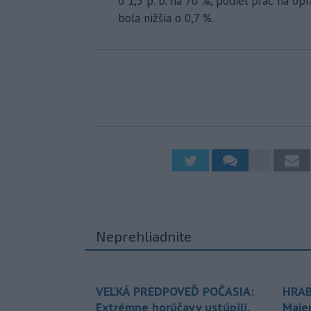
o 1,5 p. b. na 70 %, podiel prác na op
bola nižšia o 0,7 %.
Neprehliadnite
VEĽKÁ PREDPOVEĎ POČASIA:
HRAB
Extrémne horúčavy ustúpili.
Maje