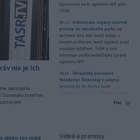
Upozornila na to agentúra AFP, píše
TASR.
-
Indonézske orgány uzavreli
09:21
prístup do národného parku na
ostrove
Jáva, kde hasiči bojujú s
lesným požiarom, ktorý vypukol pred
necelým týždňom. TASR o tom
informuje podľa nedeľňajšej správy
agentúry AFP.
áv nie je ich
-
Ukrajinský prezident
08:43
Volodymyr Zelenskyj v sobotu
uviedol, že do Ruska
bude
orme samospráv
nasadených 30.000 - 50.000 vojakov
cí Slovenska Jozefom
zo Severnej Kórey. Pchjongjang podľa
dcastových
Viac
jeho slov „študuje túto vojnu“ medzi
Ruskom a Ukrajinou a mohol by
predstavovať hrozbu pre ázijské
krajiny.
Videá a prenosy
o alebo len malá
-
Pri výbuchu jadrovej bomby v
08:19