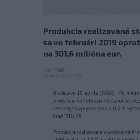
Produkcia realizovaná s
sa vo februári 2019 oprot
na 301,6 milióna eur.
Autor
TASR
10. apríla 2019 9:38
Bratislava 10. apríla (TASR) - Po mi
produkcia vo februári medziročne zvýš
sezónnych vplyvov bola o 0,3 % vyššia
úrad (ŠÚ) SR.
Produkcia realizovaná stavebnými fir
2018 zvýšila o 2,1 % na 301,6 milióna 