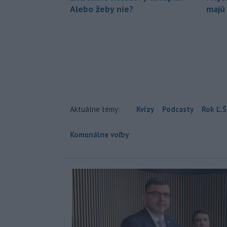
Alebo žeby nie?
majú
Aktuálne témy:
Kvízy
Podcasty
Rok Ľ.Š
Komunálne voľby