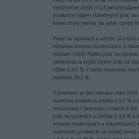
medziročne zvýšil o 0,4 percentuálneh
produkcie objem stavebných prác na n
klesal druhý mesiac po sebe, oproti fe
Práce na opravách a údržbe sa zvýšili
výstavba vrátane modernizácií a rekonš
februári 2018). Podiel prác na opravác
zamerania sa zvýšil objem prác na bud
nižšie o 4,5 %. V rámci tuzemska tvori
podieľali 26,5 %.
V priemere za dva mesiace roku 2019
stavebná produkcia zvýšila o 0,5 % a 
realizovaná v tuzemsku vzrástla o 0,6
prác na opravách a údržbe o 4,4 % a d
vrátane modernizácií a rekonštrukcií k
tuzemskej produkcie sa podiel novej v