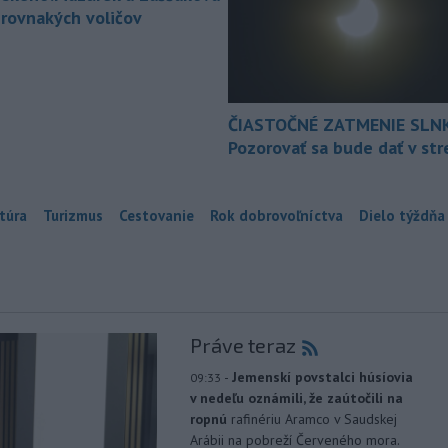
 rovnakých voličov
ČIASTOČNÉ ZATMENIE SLN
Pozorovať sa bude dať v st
túra
Turizmus
Cestovanie
Rok dobrovoľníctva
Dielo týždňa
Práve teraz
-
Jemenskí povstalci húsíovia
09:33
v nedeľu oznámili, že zaútočili na
ropnú
rafinériu Aramco v Saudskej
Arábii na pobreží Červeného mora.