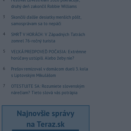
druhý deň zakončil Robbie Williams
3
Skončili ďalšie desiatky menších pôšt,
samosprávam sa to nepáči
4
SMRŤ V HORÁCH: V Západných Tatrách
zomrel 76-ročný turista
5
VEĽKÁ PREDPOVEĎ POČASIA: Extrémne
horúčavy ustúpili. Alebo žeby nie?
6
Prešov remizoval v domácom dueli 3. kola
s Liptovským Mikulášom
7
OTESTUJTE SA: Rozumiete slovenským
nárečiam? Tieto slová vás potrápia
Najnovšie správy
na Teraz.sk