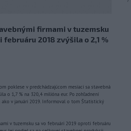
7
tavebnými firmami v tuzemsku
i februáru 2018 zvýšila o 2,1 %
ernom poklese v predchádzajúcom mesiaci sa stavebná
ila o 1,7 % na 320,4 milióna eur. Po zohľadnení
 ako v januári 2019. Informoval o tom Štatistický
mami v tuzemsku sa vo februári 2019 oproti februáru
eur. Jej podiel sa na celkovej stavebnej produkcii