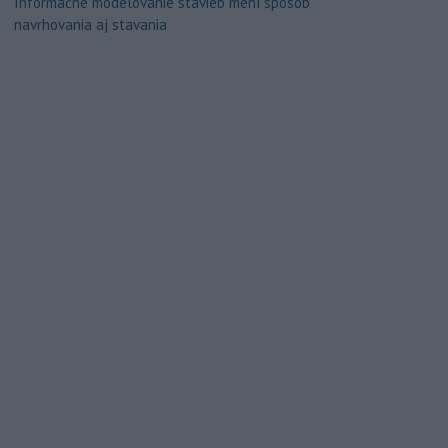
Informačné modelovanie stavieb mení spôsob
navrhovania aj stavania