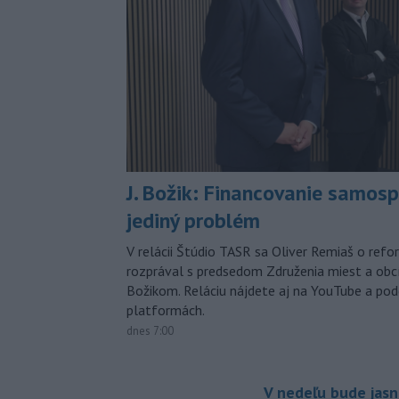
J. Božik: Financovanie samospr
jediný problém
V relácii Štúdio TASR sa Oliver Remiaš o ref
rozprával s predsedom Združenia miest a ob
Božikom. Reláciu nájdete aj na YouTube a po
platformách.
dnes 7:00
V nedeľu bude jasn