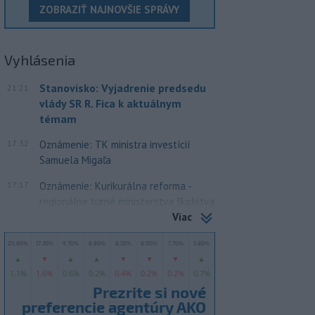
ZOBRAZIŤ NAJNOVŠIE SPRÁVY
Vyhlásenia
Stanovisko: Vyjadrenie predsedu
21:21
vlády SR R. Fica k aktuálnym
témam
17:32
Oznámenie: TK ministra investícií
Samuela Migaľa
17:17
Oznámenie: Kurikurálna reforma -
regionálne turné ministerstva školstva
Viac