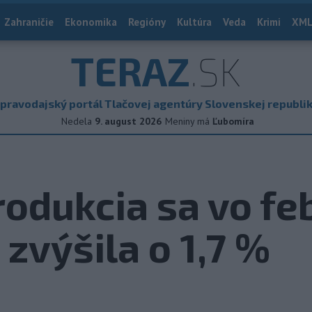
Zahraničie
Ekonomika
Regióny
Kultúra
Veda
Krimi
XML
TERAZ
.SK
pravodajský portál Tlačovej agentúry Slovenskej republi
Nedela
9. august 2026
Meniny má
Ľubomíra
odukcia sa vo fe
zvýšila o 1,7 %