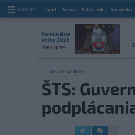
RUBRIKY
Index
Šport
Počasie
Publicistika
Slovensko
Komunálne
voľby 2026
S
Všetky správy
< sekcia
Ekonomika
ŠTS: Guvern
podplácania