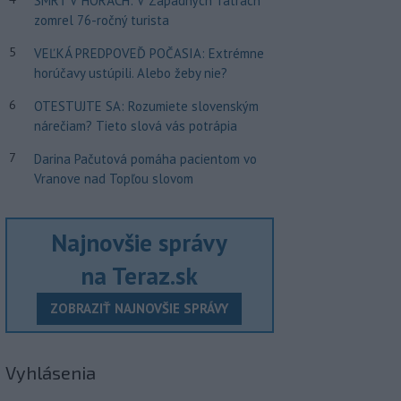
SMRŤ V HORÁCH: V Západných Tatrách
zomrel 76-ročný turista
5
VEĽKÁ PREDPOVEĎ POČASIA: Extrémne
horúčavy ustúpili. Alebo žeby nie?
6
OTESTUJTE SA: Rozumiete slovenským
nárečiam? Tieto slová vás potrápia
7
Darina Pačutová pomáha pacientom vo
Vranove nad Topľou slovom
Najnovšie správy
na Teraz.sk
ZOBRAZIŤ NAJNOVŠIE SPRÁVY
Vyhlásenia