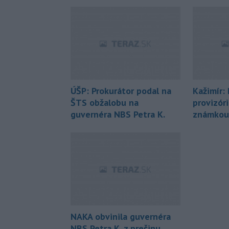
ÚŠP: Prokurátor podal na
Kažimír:
ŠTS obžalobu na
provizór
guvernéra NBS Petra K.
známkou 
NAKA obvinila guvernéra
NBS Petra K. z prečinu