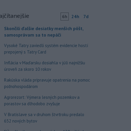
ajčítanejšie
6h
24h
7d
Skončili ďalšie desiatky menších pôšt,
samosprávam sa to nepáči
Vysoké Tatry zaviedli systém evidencie hostí
prepojený s Tatry Card
Inflácia v Maďarsku dosiahla v júli najnižšiu
úroveň za skoro 10 rokov
Rakúska vláda pripravuje opatrenia na pomoc
poľnohospodárom
Agrorezort: Výmera lesných pozemkov a
porastov sa dlhodobo zvyšuje
V Bratislave sa v druhom štvrťroku predalo
652 nových bytov