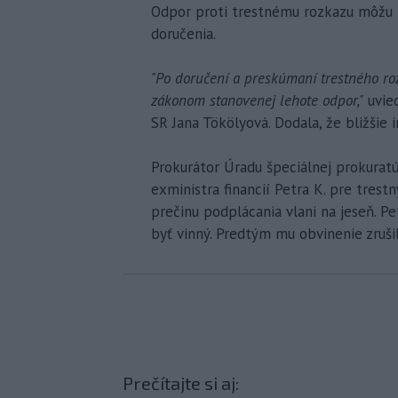
Odpor proti trestnému rozkazu môžu 
doručenia.
"Po doručení a preskúmaní trestného ro
zákonom stanovenej lehote odpor,"
uvied
SR Jana Tökölyová. Dodala, že bližšie
Prokurátor Úradu špeciálnej prokurat
exministra financií Petra K. pre trest
prečinu podplácania vlani na jeseň. Pe
byť vinný. Predtým mu obvinenie zruši
Prečítajte si aj: