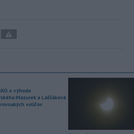
KO o výhode
rského:Mazurek a Laššáková
 rovnakých voličov