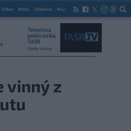
 Odber
Knihy
Útulkovo
Magazín
News Now
Archív
TASR
Televízna
publicistika
TASR
ky
Všetky relácie
e vinný z
kutu