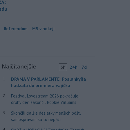
KA:
redu
Referendum
MS v hokeji
Najčítanejšie
6h
24h
7d
DRÁMA V PARLAMENTE: Poslankyňa
1
hádzala do premiéra vajíčka
2
Festival Lovestream 2026 pokračuje,
druhý deň zakončil Robbie Williams
3
Skončili ďalšie desiatky menších pôšt,
samosprávam sa to nepáči
4