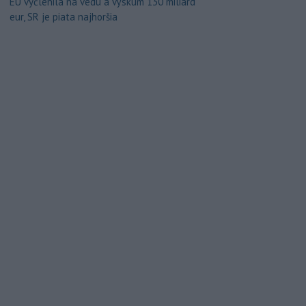
EÚ vyčlenila na vedu a výskum 130 miliárd
eur, SR je piata najhoršia