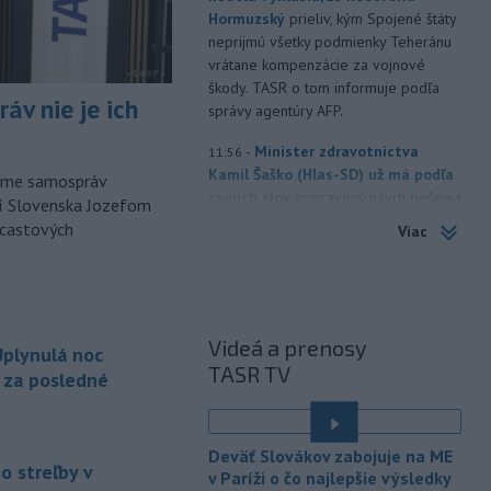
Hormuzský
prieliv, kým Spojené štáty
neprijmú všetky podmienky Teheránu
vrátane kompenzácie za vojnové
škody. TASR o tom informuje podľa
áv nie je ich
správy agentúry AFP.
-
Minister zdravotníctva
11:56
Kamil Šaško (Hlas-SD) už má podľa
orme samospráv
svojich slov
pripravený návrh riešenia
cí Slovenska Jozefom
k tendru na prevádzkovanie
dcastových
Viac
ambulancií záchrannej zdravotnej
služby (ZZS). Na odbornej úrovni ho
chce predstaviť v krátkom čase.
-
Dvaja 17-roční mladíci čelia
11:42
Videá a prenosy
plynulá noc
obvineniu z obzvlášť závažného
TASR TV
zločinu
vraždy v štádiu pokusu. Stíhaní
a za posledné
sú za brutálny útok na vodiča
taxislužby v Seredi, ku ktorému došlo
v noci zo stredy na štvrtok (6. 8.).
Deväť Slovákov zabojuje na ME
o streľby v
v Paríži o čo najlepšie výsledky
-
Slovenskí hasiči naďalej
10:52