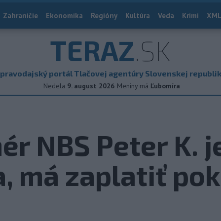
Zahraničie
Ekonomika
Regióny
Kultúra
Veda
Krimi
XML
TERAZ
.SK
pravodajský portál Tlačovej agentúry Slovenskej republi
Nedela
9. august 2026
Meniny má
Ľubomíra
ér NBS Peter K. j
, má zaplatiť po