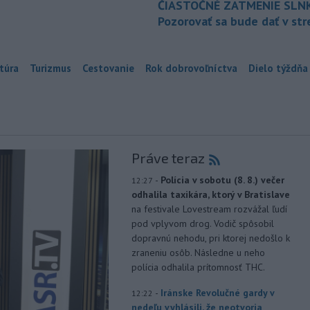
ČIASTOČNÉ ZATMENIE SLN
Pozorovať sa bude dať v st
túra
Turizmus
Cestovanie
Rok dobrovoľníctva
Dielo týždňa
Práve teraz
-
Polícia v sobotu (8. 8.) večer
12:27
odhalila taxikára, ktorý v Bratislave
na festivale Lovestream rozvážal ľudí
pod vplyvom drog. Vodič spôsobil
dopravnú nehodu, pri ktorej nedošlo k
zraneniu osôb. Následne u neho
polícia odhalila prítomnosť THC.
-
Iránske Revolučné gardy v
12:22
nedeľu vyhlásili, že neotvoria