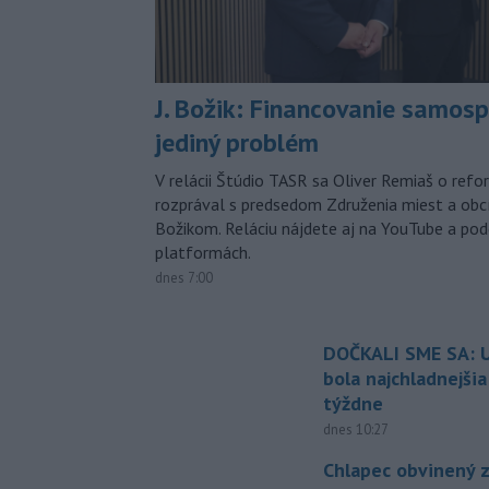
J. Božik: Financovanie samospr
jediný problém
V relácii Štúdio TASR sa Oliver Remiaš o ref
rozprával s predsedom Združenia miest a ob
Božikom. Reláciu nájdete aj na YouTube a po
platformách.
dnes 7:00
DOČKALI SME SA: U
bola najchladnejši
týždne
dnes 10:27
Chlapec obvinený z