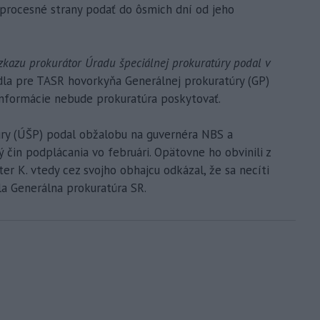
procesné strany podať do ôsmich dní od jeho
zkazu prokurátor Úradu špeciálnej prokuratúry podal v
la pre TASR hovorkyňa Generálnej prokuratúry (GP)
 informácie nebude prokuratúra poskytovať.
úry (ÚŠP) podal obžalobu na guvernéra NBS a
ný čin podplácania vo februári. Opätovne ho obvinili z
ter K. vtedy cez svojho obhajcu odkázal, že sa necíti
la Generálna prokuratúra SR.