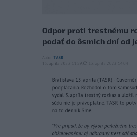
Odpor proti trestnému r
podať do ôsmich dní od j
Autor
TASR
aktualizované
13. apríla 2023 11:59
,
13. apríla 2023 14:04
Bratislava 13. apríla (TASR) - Guverné
podplácania. Rozhodol o tom samosudc
vydal 3. apríla trestný rozkaz a uloži
súdu nie je právoplatné. TASR to potv
na to denník Sme.
"Pre prípad, že by výkon peňažného tre
obžalovanému aj náhradný trest odňatia