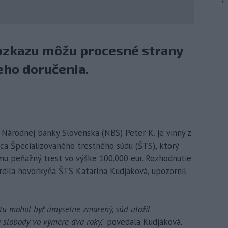
7
ozkazu môžu procesné strany
eho doručenia.
r Národnej banky Slovenska (NBS) Peter K. je vinný z
a Špecializovaného trestného súdu (ŠTS), ktorý
l mu peňažný trest vo výške 100.000 eur. Rozhodnutie
rdila hovorkyňa ŠTS Katarína Kudjaková, upozornil
stu mohol byť úmyselne zmarený, súd uložil
 slobody vo výmere dva roky,"
povedala Kudjáková.