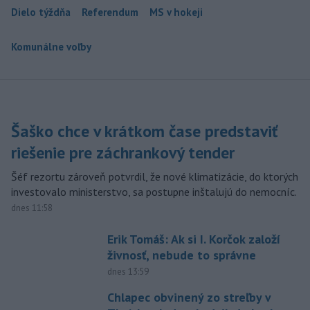
Dielo týždňa
Referendum
MS v hokeji
Komunálne voľby
Šaško chce v krátkom čase predstaviť
riešenie pre záchrankový tender
Šéf rezortu zároveň potvrdil, že nové klimatizácie, do ktorých
investovalo ministerstvo, sa postupne inštalujú do nemocníc.
dnes 11:58
Erik Tomáš: Ak si I. Korčok založí
živnosť, nebude to správne
dnes 13:59
Chlapec obvinený zo streľby v