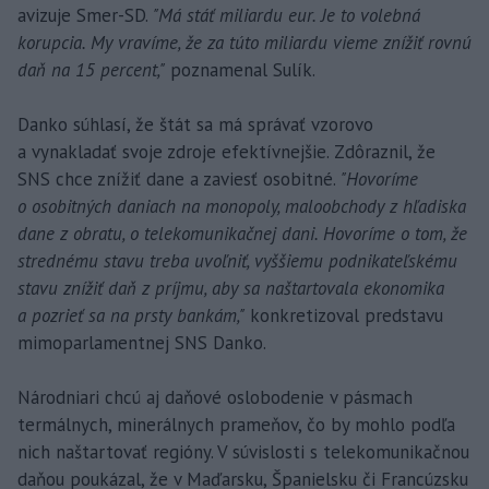
avizuje Smer-SD.
"Má stáť miliardu eur. Je to volebná
korupcia. My vravíme, že za túto miliardu vieme znížiť rovnú
daň na 15 percent,"
poznamenal Sulík.
Danko súhlasí, že štát sa má správať vzorovo
a vynakladať svoje zdroje efektívnejšie. Zdôraznil, že
SNS chce znížiť dane a zaviesť osobitné.
"Hovoríme
o osobitných daniach na monopoly, maloobchody z hľadiska
dane z obratu, o telekomunikačnej dani. Hovoríme o tom, že
strednému stavu treba uvoľniť, vyššiemu podnikateľskému
stavu znížiť daň z príjmu, aby sa naštartovala ekonomika
a pozrieť sa na prsty bankám,"
konkretizoval predstavu
mimoparlamentnej SNS Danko.
Národniari chcú aj daňové oslobodenie v pásmach
termálnych, minerálnych prameňov, čo by mohlo podľa
nich naštartovať regióny. V súvislosti s telekomunikačnou
daňou poukázal, že v Maďarsku, Španielsku či Francúzsku