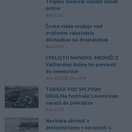
Thajsku sledoval násilný obsah
online
dnes 12:01
Česká vláda uvažuje nad
zvýšením valorizácie
dôchodkov na dvojnásobok
dnes 16:49
CYKLISTU NAPADOL MEDVEĎ:Z
Valčianskej doliny ho previezli
do nemocnice
aktualizované
dnes 12:59
,
dnes 13:41
TAXIKÁR POD VPLYVOM
DROG:Na festivale Lovestream
narazil do policajtov
dnes 12:30
Novinára obvinili z
antisemitizmu v súvislosti s