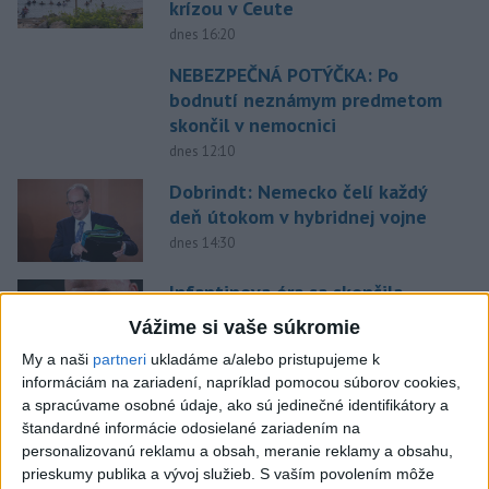
krízou v Ceute
dnes 16:20
NEBEZPEČNÁ POTÝČKA: Po
bodnutí neznámym predmetom
skončil v nemocnici
dnes 12:10
Dobrindt: Nemecko čelí každý
deň útokom v hybridnej vojne
dnes 14:30
Infantinova éra sa skončila,
tvrdí šéf španielskej La Ligy
Vážime si vaše súkromie
dnes 16:35
My a naši
partneri
ukladáme a/alebo pristupujeme k
informáciám na zariadení, napríklad pomocou súborov cookies,
Práve teraz
a spracúvame osobné údaje, ako sú jedinečné identifikátory a
štandardné informácie odosielané zariadením na
-
V španielskej provincii Huelva v Andalúzii sa naďalej šíri
16:15
personalizovanú reklamu a obsah, meranie reklamy a obsahu,
lesný požiar, pre ktorý už museli evakuovať 470 ľudí. Plamene sa
prieskumy publika a vývoj služieb.
S vaším povolením môže
rozšírili na ploche 8000 hektárov, na ktorých však nezhorel všetok