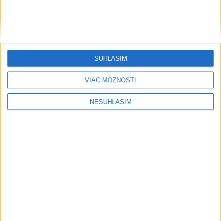
....
SÚHLASÍM
VIAC MOŽNOSTÍ
NESÚHLASÍM
....