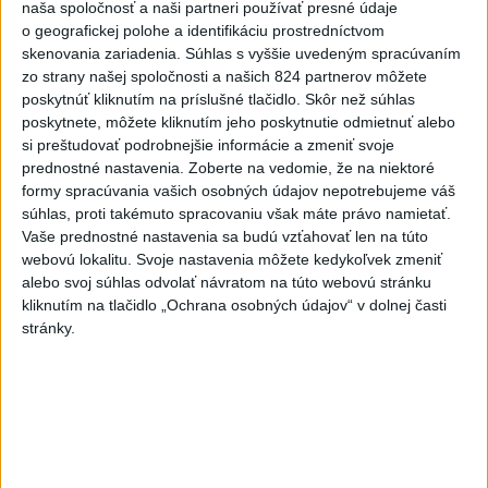
naša spoločnosť a naši partneri používať presné údaje
porast.
o geografickej polohe a identifikáciu prostredníctvom
skenovania zariadenia. Súhlas s vyššie uvedeným spracúvaním
Viac
zo strany našej spoločnosti a našich 824 partnerov môžete
Videá a prenosy TASR TV
poskytnúť kliknutím na príslušné tlačidlo. Skôr než súhlas
poskytnete, môžete kliknutím jeho poskytnutie odmietnuť alebo
Deväť Slovákov zabojuje na ME v Paríži
si preštudovať podrobnejšie informácie a zmeniť svoje
o čo najlepšie výsledky
prednostné nastavenia.
Zoberte na vedomie, že na niektoré
formy spracúvania vašich osobných údajov nepotrebujeme váš
súhlas, proti takémuto spracovaniu však máte právo namietať.
Viac
Vaše prednostné nastavenia sa budú vzťahovať len na túto
Najčítanejšie
webovú lokalitu. Svoje nastavenia môžete kedykoľvek zmeniť
alebo svoj súhlas odvolať návratom na túto webovú stránku
kliknutím na tlačidlo „Ochrana osobných údajov“ v dolnej časti
6h
24h
7d
stránky.
DRÁMA V PARLAMENTE: Poslankyňa
1
hádzala do premiéra vajíčka
2
CYKLISTU NAPADOL MEDVEĎ:Z Valčianskej doliny ho
previezli do nemocnice