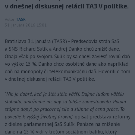
v dnešnej diskusnej relácii TA3 V politike.
Autor
TASR
31. januára 2016 15:01
Bratislava 31. januára (TASR) - Predsedovia strán SaS
a SNS Richard Sulík a Andrej Danko chcú znížiť dane.
Obaja však po svojom. Sulík by sa chcel zaviesť rovnú daň
vo výške 15 %. Danko chce osobitné dane ako napríklad
daň na monopoly či telekomunikačnú daň. Hovorili o tom
v dnešnej diskusnej relácii TA3 V politike.
"Nie je dobré, keď je štát stále väčší. Dajme ľuďom väčšiu
slobodu, umožnime im, aby sa ľahšie zamestnávalo. Potom
stúpne dopyt po pracovnej sile a stúpne aj cena práce. To
povedie k vyššej životnej úrovni,"
opísal predstavu reformy
z dielne parlamentnej SaS Sulík. Peniaze na zníženie
dane na 15 % vidí v treťom sociálnom balíku, ktorý