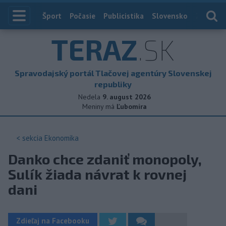
Index
Šport
Počasie
Publicistika
Slovensko
Zahranič
TERAZ
.SK
Spravodajský portál Tlačovej agentúry Slovenskej
republiky
Nedela
9. august 2026
Meniny má
Ľubomíra
< sekcia
Ekonomika
Danko chce zdaniť monopoly,
Sulík žiada návrat k rovnej
dani
Zdieľaj na Facebooku