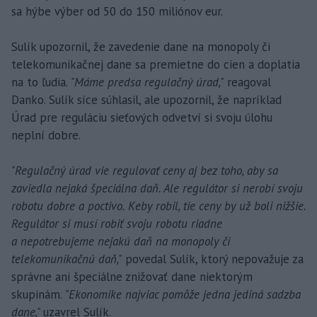
sa hýbe výber od 50 do 150 miliónov eur.
Sulík upozornil, že zavedenie dane na monopoly či
telekomunikačnej dane sa premietne do cien a doplatia
na to ľudia.
"Máme predsa regulačný úrad,"
reagoval
Danko. Sulík síce súhlasil, ale upozornil, že napríklad
Úrad pre reguláciu sieťových odvetví si svoju úlohu
neplní dobre.
"Regulačný úrad vie regulovať ceny aj bez toho, aby sa
zaviedla nejaká špeciálna daň. Ale regulátor si nerobí svoju
robotu dobre a poctivo. Keby robil, tie ceny by už boli nižšie.
Regulátor si musí robiť svoju robotu riadne
a nepotrebujeme nejakú daň na monopoly či
telekomunikačnú daň,"
povedal Sulík, ktorý nepovažuje za
správne ani špeciálne znižovať dane niektorým
skupinám.
"Ekonomike najviac pomôže jedna jediná sadzba
dane,"
uzavrel Sulík.