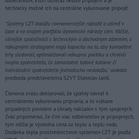
odberateľov, ktorí doteraz neboli pripojení a je
technicky možné ich na centrálne vykurovanie pripojiť.
"Systémy CZT dokážu rovnomernejšie rozložiť a utlmiť v
čase a vo svojom portfóliu dynamické nárasty cien. Väčšie,
silnejšie spoločnosti s technickým a obchodným zázemím, s
nákupnými stratégiami majú kapacitu na to, aby komoditné
trhy sledovali, optimalizovali nákupnú politiku a chránili
svojho spotrebiteľa, čo samostatné bytové kotolne či
individuálni spotrebitelia jednoducho nedokážu,"
uviedol
predseda predstavenstva SZVT Stanislav Janiš.
Členovia zväzu deklarovali, že spätný návrat k
centrálnemu vykurovaniu pripravia, a to vrátane
prípadných povolení a úhrady nákladov s tým spojených.
Zväz pripomenul, že čím viac odberateľov je pripojených,
tým nižšia je výsledná cena za teplo a teplú vodu.
Dodávka tepla prostredníctvom systémov CZT je podľa