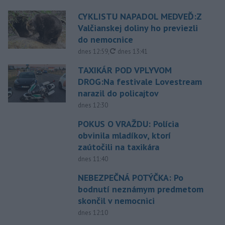
CYKLISTU NAPADOL MEDVEĎ:Z
Valčianskej doliny ho previezli
do nemocnice
aktualizované
dnes 12:59
,
dnes 13:41
TAXIKÁR POD VPLYVOM
DROG:Na festivale Lovestream
narazil do policajtov
dnes 12:30
POKUS O VRAŽDU: Polícia
obvinila mladíkov, ktorí
zaútočili na taxikára
dnes 11:40
NEBEZPEČNÁ POTÝČKA: Po
bodnutí neznámym predmetom
skončil v nemocnici
dnes 12:10