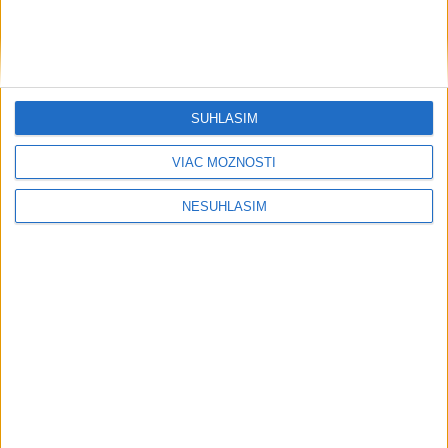
....
SÚHLASÍM
VIAC MOŽNOSTÍ
NESÚHLASÍM
....