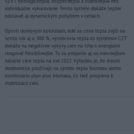
SZVT ekologickejšia, bezpečnejšia a stabilnejšia než
individuálne vykurovanie. Tento systém dokáže lepšie
odolávať aj dynamickým pohybom v cenách.
Oproti domovým kotolniam, kde sa cena tepla zvýši na
tento rok aj o 300 %, výrobcovia tepla zo systémov CZT
dokážu na negatívne výkyvy cien na trhu s energiami
reagovať flexibilnejšie. To sa prejavilo aj na miernejšom
náraste cien tepla na rok 2022. Výhodou je, že mnohí
dodávatelia používajú na výrobu tepla biomasu alebo
kombináciu plyn plus biomasa, čo tiež prispieva k
stabilizácii cien.