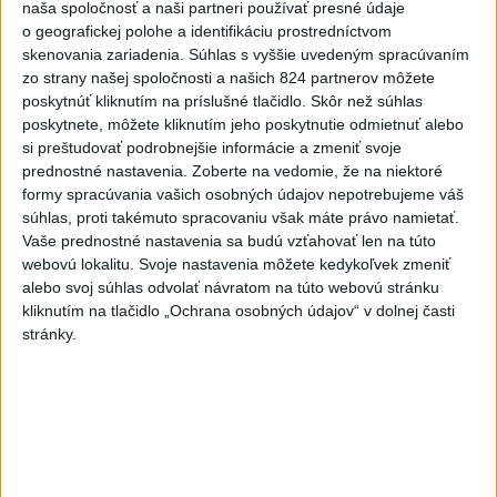
naša spoločnosť a naši partneri používať presné údaje
Viac
o geografickej polohe a identifikáciu prostredníctvom
Najčítanejšie
skenovania zariadenia. Súhlas s vyššie uvedeným spracúvaním
zo strany našej spoločnosti a našich 824 partnerov môžete
6h
24h
7d
poskytnúť kliknutím na príslušné tlačidlo. Skôr než súhlas
poskytnete, môžete kliknutím jeho poskytnutie odmietnuť alebo
DRÁMA V PARLAMENTE: Poslankyňa
1
si preštudovať podrobnejšie informácie a zmeniť svoje
hádzala do premiéra vajíčka
prednostné nastavenia.
Zoberte na vedomie, že na niektoré
formy spracúvania vašich osobných údajov nepotrebujeme váš
2
Festival Lovestream 2026 pokračuje, druhý deň zakončil
súhlas, proti takémuto spracovaniu však máte právo namietať.
Vaše prednostné nastavenia sa budú vzťahovať len na túto
Robbie Williams
webovú lokalitu. Svoje nastavenia môžete kedykoľvek zmeniť
3
Skončili ďalšie desiatky menších pôšt, samosprávam sa
alebo svoj súhlas odvolať návratom na túto webovú stránku
kliknutím na tlačidlo „Ochrana osobných údajov“ v dolnej časti
to nepáči
stránky.
4
Darina Pačutová pomáha pacientom vo Vranove nad
Topľou slovom
5
OTESTUJTE SA: Rozumiete slovenským nárečiam? Tieto
slová vás potrápia
6