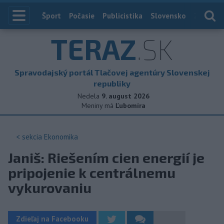
Index
Šport
Počasie
Publicistika
Slovensko
Zahranič
TERAZ
.SK
Spravodajský portál Tlačovej agentúry Slovenskej
republiky
Nedela
9. august 2026
Meniny má
Ľubomíra
< sekcia
Ekonomika
Janiš: Riešením cien energií je
pripojenie k centrálnemu
vykurovaniu
Zdieľaj na Facebooku