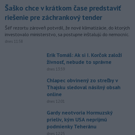
Šaško chce v krátkom čase predstaviť
riešenie pre záchrankový tender
Šéf rezortu zároveň potvrdil, že nové klimatizácie, do ktorých
investovalo ministerstvo, sa postupne inštalujú do nemocníc.
dnes 11:58
Erik Tomáš: Ak si I. Korčok založí
živnosť, nebude to správne
dnes 13:59
Chlapec obvinený zo streľby v
Thajsku sledoval násilný obsah
online
dnes 12:01
Gardy neotvoria Hormuzský
prieliv, kým USA neprijmú
podmienky Teheránu
dnes 12:25