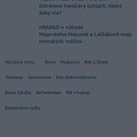
Extrémne horúčavy ustúpili. Alebo
žeby nie?
HRABKO o výhode
Majerského:Mazurek a Laššáková majú
rovnakých voličov
Aktuálne témy:
Kvízy
Podcasty
Rok Ľ.Štúra
Turizmus
Cestovanie
Rok dobrovoľníctva
Dielo týždňa
Referendum
MS v hokeji
Komunálne voľby