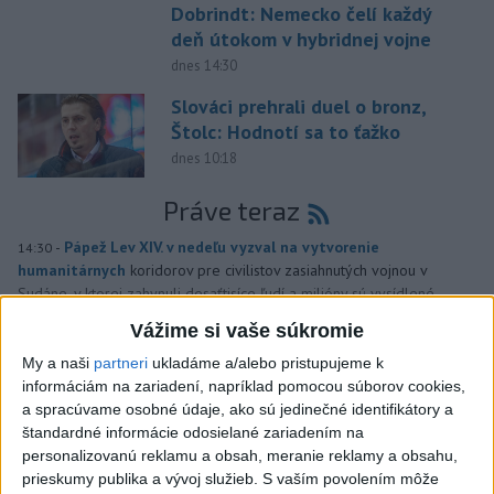
Dobrindt: Nemecko čelí každý
deň útokom v hybridnej vojne
dnes 14:30
Slováci prehrali duel o bronz,
Štolc: Hodnotí sa to ťažko
dnes 10:18
Práve teraz
-
Pápež Lev XIV. v nedeľu vyzval na vytvorenie
14:30
humanitárnych
koridorov pre civilistov zasiahnutých vojnou v
Sudáne, v ktorej zahynuli desaťtisíce ľudí a milióny sú vysídlené.
Vážime si vaše súkromie
Viac
My a naši
partneri
ukladáme a/alebo pristupujeme k
Videá a prenosy TASR TV
informáciám na zariadení, napríklad pomocou súborov cookies,
a spracúvame osobné údaje, ako sú jedinečné identifikátory a
Deväť Slovákov zabojuje na ME v Paríži
štandardné informácie odosielané zariadením na
o čo najlepšie výsledky
personalizovanú reklamu a obsah, meranie reklamy a obsahu,
prieskumy publika a vývoj služieb.
S vaším povolením môže