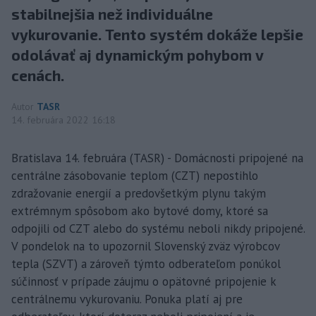
stabilnejšia než individuálne
vykurovanie. Tento systém dokáže lepšie
odolávať aj dynamickým pohybom v
cenách.
Autor
TASR
14. februára 2022 16:18
Bratislava 14. februára (TASR) - Domácnosti pripojené na
centrálne zásobovanie teplom (CZT) nepostihlo
zdražovanie energií a predovšetkým plynu takým
extrémnym spôsobom ako bytové domy, ktoré sa
odpojili od CZT alebo do systému neboli nikdy pripojené.
V pondelok na to upozornil Slovenský zväz výrobcov
tepla (SZVT) a zároveň týmto odberateľom ponúkol
súčinnosť v prípade záujmu o opätovné pripojenie k
centrálnemu vykurovaniu. Ponuka platí aj pre