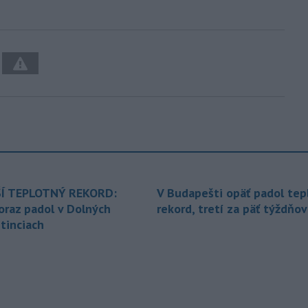
Í TEPLOTNÝ REKORD:
V Budapešti opäť padol tep
oraz padol v Dolných
rekord, tretí za päť týždňov
tinciach