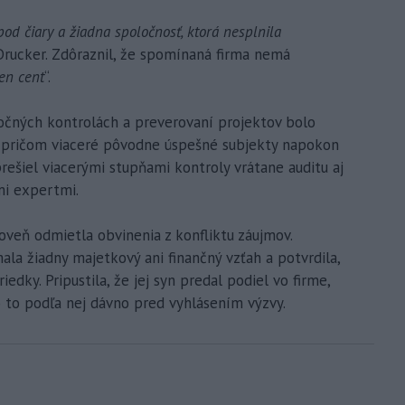
d čiary a žiadna spoločnosť, ktorá nesplnila
l Drucker. Zdôraznil, že spomínaná firma nemá
en cent
“.
točných kontrolách a preverovaní projektov bolo
 pričom viaceré pôvodne úspešné subjekty napokon
rešiel viacerými stupňami kontroly vrátane auditu aj
i expertmi.
veň odmietla obvinenia z konfliktu záujmov.
la žiadny majetkový ani finančný vzťah a potvrdila,
edky. Pripustila, že jej syn predal podiel vo firme,
o to podľa nej dávno pred vyhlásením výzvy.