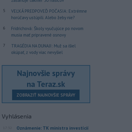
zasahuje takmer 50 hasičov
5
VEĽKÁ PREDPOVEĎ POČASIA: Extrémne
horúčavy ustúpili. Alebo žeby nie?
6
Fridrichová: Školy vyučujúce po novom
musia mať pripravené osnovy
7
TRAGÉDIA NA DUNAJI: Muž sa išiel
okúpať, z vody viac nevyšiel
Najnovšie správy
na Teraz.sk
ZOBRAZIŤ NAJNOVŠIE SPRÁVY
Vyhlásenia
Oznámenie: TK ministra investícií
17:32