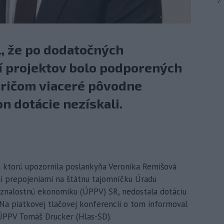
7
l, že po dodatočných
í projektov bolo podporených
pričom viaceré pôvodne
 dotácie nezískali.
na ktorú upozornila poslankyňa Veronika Remišová
mi prepojeniami na štátnu tajomníčku Úradu
 znalostnú ekonomiku (ÚPPV) SR, nedostala dotáciu
Na piatkovej tlačovej konferencii o tom informoval
ÚPPV Tomáš Drucker (Hlas-SD).