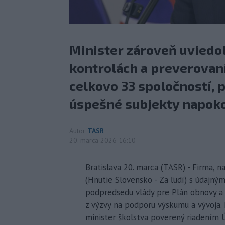
Minister zároveň uviedo
kontrolách a preverovan
celkovo 33 spoločností, 
úspešné subjekty napokon
Autor
TASR
20. marca 2026 16:10
Bratislava 20. marca (TASR) - Firma, 
(Hnutie Slovensko - Za ľudí) s údajný
podpredsedu vlády pre Plán obnovy a
z výzvy na podporu výskumu a vývoja. 
minister školstva poverený riadením 