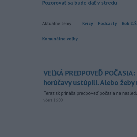
Pozorovať sa bude dať v stredu
Aktuálne témy:
Kvízy
Podcasty
Rok Ľ.Š
Komunálne voľby
VEĽKÁ PREDPOVEĎ POČASIA:
horúčavy ustúpili. Alebo žeby 
Teraz.sk prináša predpoveď počasia na nasledu
včera 16:00