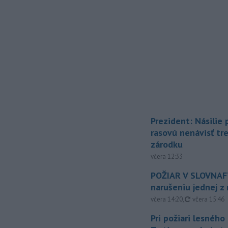
Prezident: Násilie
rasovú nenávisť tr
zárodku
včera 12:33
POŽIAR V SLOVNAFT
narušeniu jednej z 
aktualizovan
včera 14:20
,
včera 15:46
Pri požiari lesného