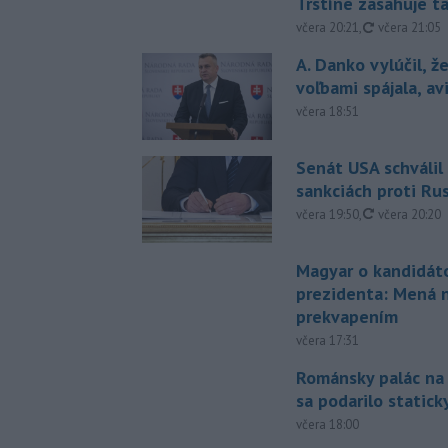
Trstíne zasahuje t
aktualizovan
včera 20:21
,
včera 21:05
A. Danko vylúčil, ž
voľbami spájala, a
včera 18:51
Senát USA schválil
sankciách proti Ru
aktualizovan
včera 19:50
,
včera 20:20
Magyar o kandidát
prezidenta: Mená 
prekvapením
včera 17:31
Románsky palác na
sa podarilo statick
včera 18:00