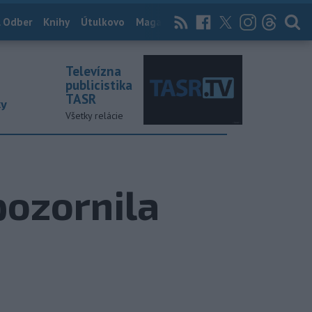
 Odber
Knihy
Útulkovo
Magazín
News Now
Archív
TASR
Televízna
publicistika
TASR
ky
Všetky relácie
pozornila