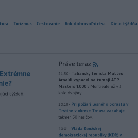
túra
Turizmus
Cestovanie
Rok dobrovoľníctva
Dielo týždňa
Práve teraz
 Extrémne
-
Taliansky tenista Matteo
21:30
Arnaldi vypadol na turnaji ATP
nie?
Masters 1000
v Montreale už v 3.
kole dvojhry.
júci týždeň.
-
Pri požiari lesného porastu v
20:18
Trstíne v okrese Trnava zasahuje
takmer 50 hasičov.
-
Vláda Konžskej
20:01
demokratickej republiky (KDR) v