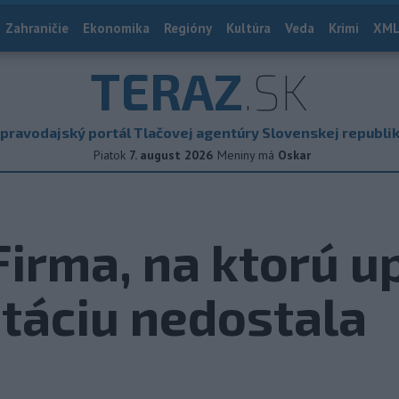
Zahraničie
Ekonomika
Regióny
Kultúra
Veda
Krimi
XML
TERAZ
.SK
pravodajský portál Tlačovej agentúry Slovenskej republi
Piatok
7. august 2026
Meniny má
Oskar
 Firma, na ktorú u
otáciu nedostala