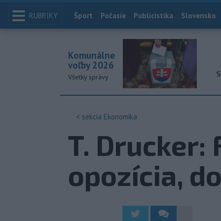
RUBRIKY
Index
Šport
Počasie
Publicistika
Slovensko
Komunálne
voľby 2026
S
Všetky správy
< sekcia
Ekonomika
T. Drucker:
opozícia, d