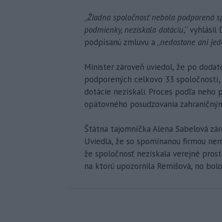
„
Žiadna spoločnosť nebola podporená spo
podmienky, nezískala dotáciu
,“ vyhlási
podpísanú zmluvu a „
nedostane ani jed
Minister zároveň uviedol, že po doda
podporených celkovo 33 spoločností,
dotácie nezískali. Proces podľa neho p
opätovného posudzovania zahraničným
Štátna tajomníčka Alena Sabelová záro
Uviedla, že so spomínanou firmou nema
že spoločnosť nezískala verejné prostri
na ktorú upozornila Remišová, no bol