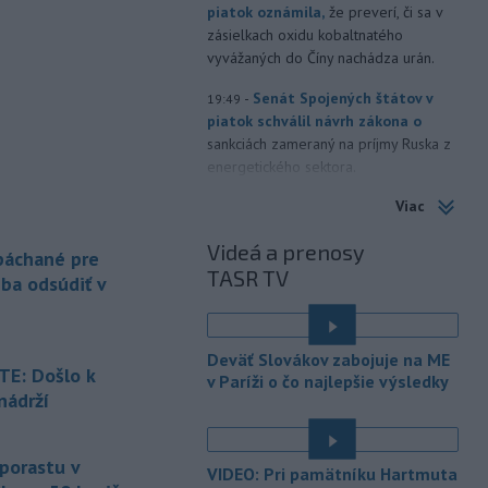
piatok oznámila,
že preverí, či sa v
zásielkach oxidu kobaltnatého
vyvážaných do Číny nachádza urán.
-
Senát Spojených štátov v
19:49
piatok schválil návrh zákona o
sankciách zameraný na príjmy Ruska z
energetického sektora.
Viac
-
Slovenská polícia prispela k
16:08
objasneniu prípadu prevádzačstva,
Videá a prenosy
ktorý sa podarilo ukončiť
 páchané pre
TASR TV
právoplatným odsúdením páchateľa v
eba odsúdiť v
Maďarsku.
-
Piatkový požiar v
15:21
Deväť Slovákov zabojuje na ME
bratislavskej rafinérii Slovnaft je
E: Došlo k
v Paríži o čo najlepšie výsledky
pod kontrolou.
Príčina jeho vzniku
nádrží
bude predmetom vyšetrovania. Pre
é
TASR to potvrdil hovorca rafinérie
Anton Molnár.
 porastu v
VIDEO: Pri pamätníku Hartmuta