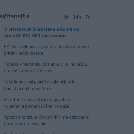
ajčítanejšie
6h
24h
7d
V prístavoch Bratislava a Komárno
preložili 832.009 ton tovarov
EY: Ak sa Hormuzský prieliv do roka neotvorí,
Británii hrozí recesia
Inflácia v Maďarsku dosiahla v júli najnižšiu
úroveň za skoro 10 rokov
Štát financiami pomôže dokončiť útlm
baníctva na hornej Nitre
Ministerstvo investícií reagovalo na
vyjadrenia poslanca Jána Hargaša
Opozícia kritizuje výzvu MIRRI na odkúpenie
pozemkov pre bývanie