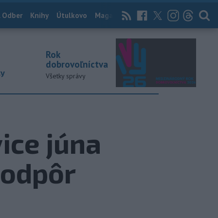
 Odber
Knihy
Útulkovo
Magazín
News Now
Archív
TASR
Rok
dobrovoľníctva
ky
Všetky správy
ice júna
podpôr