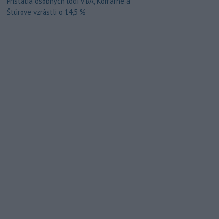
Pristátia osobných lodí v BA, Komárne a
Štúrove vzrástli o 14,5 %