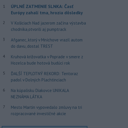
ÚPLNÉ ZATMENIE SLNKA: Časť
1
Európy zahalí tma, hrozia dôsledky
2
V Košiciach Nad jazerom začína výstavba
chodníka,otvorili aj pumptrack
3
Afganec, ktorý v Mníchove vrazil autom
do davu, dostal TREST
4
Kruhová križovatka v Poprade v smere z
Hozelca bude hotová budúci rok
5
ĎALŠÍ TEPLOTNÝ REKORD: Tentoraz
padol v Dolných Plachtinciach
6
Na kúpalisku Diakovce UNIKALA
NEZNÁMA LÁTKA
7
Mesto Martin vypovedalo zmluvy na tri
rozpracované investičné akcie