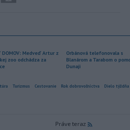
 DOMOV: Medveď Artur z
Orbánová telefonovala s
ckej zoo odchádza za
Blanárom a Tarabom o pomo
ice
Dunaji
túra
Turizmus
Cestovanie
Rok dobrovoľníctva
Dielo týždňa
Práve teraz