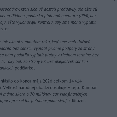
7
ospodárov, ktorí síce už dostali preddavky, ale ešte sú
e nielen Pôdohospodárska platobná agentúra (PPA), ale
ajú, ešte vykonávajú kontrolu, aby sme mohli vyplatiť
ister.
tak ako aj v minulom roku, keď sme mali tlačovú
darilo bez sankcií vyplatiť priame podpory zo strany
 sa nám podarilo vyplatiť platby v riadnom termíne bez
 Tri roky boli zo strany EK bez akejkoľvek sankcie.
ankcie
,“ podčiarkol.
hlásilo do konca mája 2026 celkom 14.414
9. Veľkosť národnej obálky dosahuje v tejto Kampani
ni máme skoro o 70 miliónov eur viac finančných
odpory pre sektor poľnohospodárstva
,“ zdôraznil