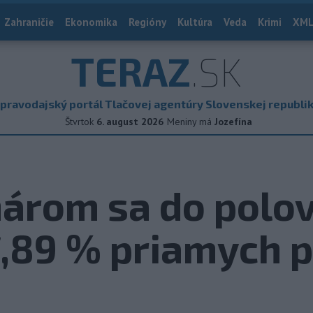
Zahraničie
Ekonomika
Regióny
Kultúra
Veda
Krimi
XML
TERAZ
.SK
pravodajský portál Tlačovej agentúry Slovenskej republi
Štvrtok
6. august 2026
Meniny má
Jozefína
árom sa do polov
7,89 % priamych 