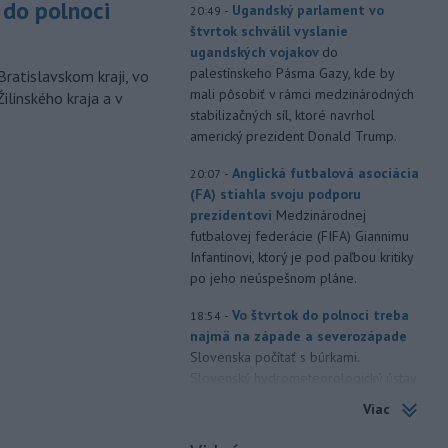
do polnoci
-
Ugandský parlament vo
20:49
štvrtok schválil vyslanie
ugandských vojakov
do
palestínskeho Pásma Gazy, kde by
Bratislavskom kraji, vo
mali pôsobiť v rámci medzinárodných
ilinského kraja a v
stabilizačných síl, ktoré navrhol
americký prezident Donald Trump.
-
Anglická futbalová asociácia
20:07
(FA) stiahla svoju podporu
prezidentovi
Medzinárodnej
futbalovej federácie (FIFA) Giannimu
Infantinovi, ktorý je pod paľbou kritiky
po jeho neúspešnom pláne.
-
Vo štvrtok do polnoci treba
18:54
najmä na západe a severozápade
Slovenska počítať s búrkami.
Slovenský hydrometeorologický ústav
(SHMÚ) vydal výstrahy prvého stupňa.
Viac
Platia aj v okresoch Snina a Sobrance.