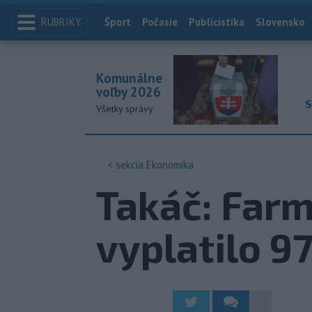
RUBRIKY
Index
Šport
Počasie
Publicistika
Slovensko
Komunálne
voľby 2026
S
Všetky správy
< sekcia
Ekonomika
Takáč: Farm
vyplatilo 9