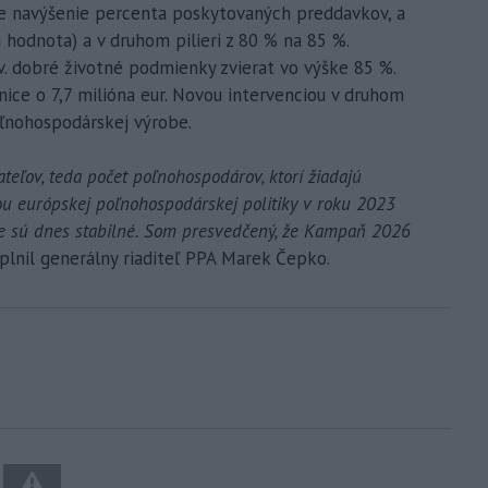
je navýšenie percenta poskytovaných preddavkov, a
 hodnota) a v druhom pilieri z 80 % na 85 %.
v. dobré životné podmienky zvierat vo výške 85 %.
nice o 7,7 milióna eur. Novou intervenciou v druhom
poľnohospodárskej výrobe.
ateľov, teda počet poľnohospodárov, ktorí žiadajú
u európskej poľnohospodárskej politiky v roku 2023
e tie sú dnes stabilné. Som presvedčený, že Kampaň 2026
oplnil generálny riaditeľ PPA Marek Čepko.