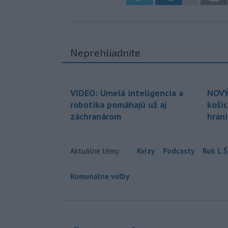
Neprehliadnite
VIDEO: Umelá inteligencia a
NOVÝ
robotika pomáhajú už aj
koši
záchranárom
hran
Aktuálne témy:
Kvízy
Podcasty
Rok Ľ.Š
Komunálne voľby