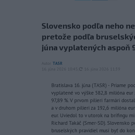
Slovensko podľa neho ne
pretože podľa bruselskýc
júna vyplatených aspoň 9
Autor
TASR
aktualizované
16. júna 2026 10:45
,
16. júna 2026 11:39
Bratislava 16. júna (TASR) - Priame p
vyplatené vo výške 582,8 milióna eur 
97,89 %. V prvom pilieri farmári dosta
a v druhom pilieri za 192,6 milióna eur
eur. Uviedol to v utorok na brífingu m
Richard Takáč (Smer-SD). Slovensko p
bruselských pravidiel musí byť do kon