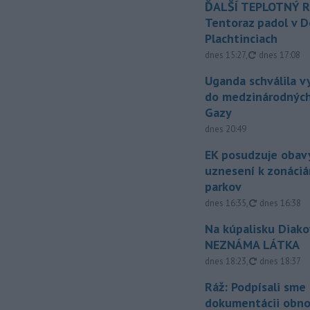
ĎALŠÍ TEPLOTNÝ 
Tentoraz padol v D
Plachtinciach
aktualizovan
dnes 15:27
,
dnes 17:08
Uganda schválila v
do medzinárodných
Gazy
dnes 20:49
EK posudzuje obavy
uznesení k zonáci
parkov
aktualizovan
dnes 16:35
,
dnes 16:38
Na kúpalisku Diak
NEZNÁMA LÁTKA
aktualizovan
dnes 18:23
,
dnes 18:37
Ráž: Podpísali sme
dokumentácii obno