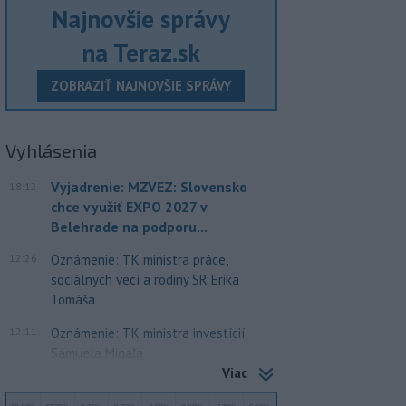
Najnovšie správy
na Teraz.sk
ZOBRAZIŤ NAJNOVŠIE SPRÁVY
Vyhlásenia
Vyjadrenie: MZVEZ: Slovensko
18:12
chce využiť EXPO 2027 v
Belehrade na podporu...
12:26
Oznámenie: TK ministra práce,
sociálnych vecí a rodiny SR Erika
Tomáša
12:11
Oznámenie: TK ministra investícií
Samuela Migaľa
Viac