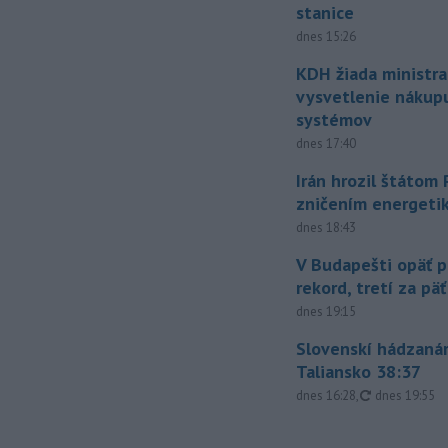
stanice
dnes 15:26
KDH žiada ministra
vysvetlenie nákup
systémov
dnes 17:40
Irán hrozil štátom
zničením energeti
dnes 18:43
V Budapešti opäť p
rekord, tretí za pä
dnes 19:15
Slovenskí hádzanár
Taliansko 38:37
aktualizovan
dnes 16:28
,
dnes 19:55