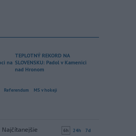
TEPLOTNÝ REKORD NA
ci na
SLOVENSKU: Padol v Kamenici
nad Hronom
Referendum
MS v hokeji
Najčítanejšie
6h
24h
7d