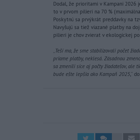
Dodal, že prioritami v Kampani 2026 
to v prvom pilieri na 70 % (maximálna
Poskytnú sa prvýkrát preddavky na tz
Navyšujú sa tiež viazané platby na doj
pilieri je chov zvierat v ekologickej 
„
Teší ma, že sme stabilizovali počet žiad
priame platby, neklesá. Zásadnou zmeno
sa zmenili síce aj počty žiadateľov, al
bude ešte lepšia ako Kampaň 2025
,“ d