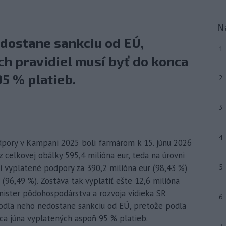
N
dostane sankciu od EÚ,
1
h pravidiel musí byť do konca
5 % platieb.
2
3
4
odpory v Kampani 2025 boli farmárom k 15. júnu 2026
z celkovej obálky 595,4 milióna eur, teda na úrovni
li vyplatené podpory za 390,2 milióna eur (98,43 %)
5
 (96,49 %). Zostáva tak vyplatiť ešte 12,6 milióna
inister pôdohospodárstva a rozvoja vidieka SR
6
odľa neho nedostane sankciu od EÚ, pretože podľa
ca júna vyplatených aspoň 95 % platieb.