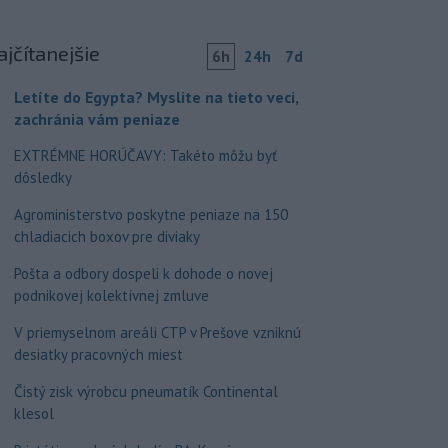
ajčítanejšie
6h
24h
7d
Letíte do Egypta? Myslite na tieto veci,
zachránia vám peniaze
EXTRÉMNE HORÚČAVY: Takéto môžu byť
dôsledky
Agroministerstvo poskytne peniaze na 150
chladiacich boxov pre diviaky
Pošta a odbory dospeli k dohode o novej
podnikovej kolektívnej zmluve
V priemyselnom areáli CTP v Prešove vzniknú
desiatky pracovných miest
Čistý zisk výrobcu pneumatík Continental
klesol