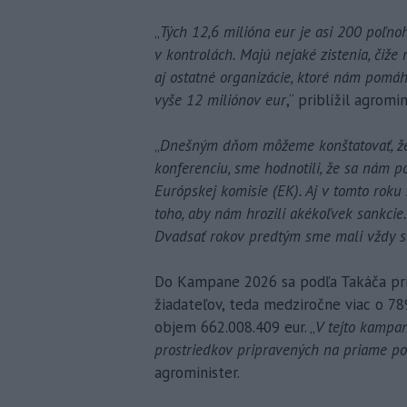
„
Tých 12,6 milióna eur je asi 200 poľnoh
v kontrolách. Majú nejaké zistenia, čiž
aj ostatné organizácie, ktoré nám pomáh
vyše 12 miliónov eur
,“ priblížil agromin
„
Dnešným dňom môžeme konštatovať, že 
konferenciu, sme hodnotili, že sa nám po
Európskej komisie (EK). Aj v tomto roku
toho, aby nám hrozili akékoľvek sankcie.
Dvadsať rokov predtým sme mali vždy s
Do Kampane 2026 sa podľa Takáča pri
žiadateľov, teda medziročne viac o 78
objem 662.008.409 eur. „
V tejto kampa
prostriedkov pripravených na priame p
agrominister.