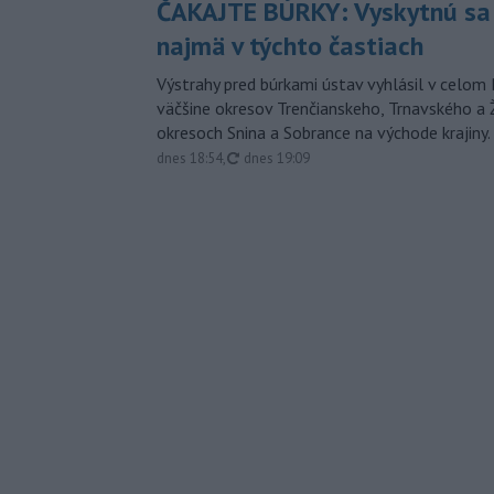
ČAKAJTE BÚRKY: Vyskytnú sa 
najmä v týchto častiach
Výstrahy pred búrkami ústav vyhlásil v celom 
väčšine okresov Trenčianskeho, Trnavského a Ž
okresoch Snina a Sobrance na východe krajiny.
aktualizované
dnes 18:54
,
dnes 19:09