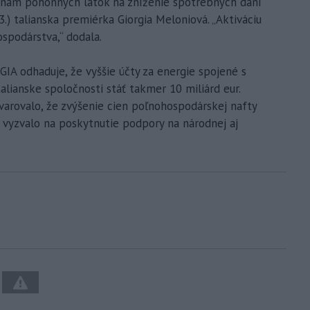
enám pohonných látok na zníženie spotrebných daní
 3.) talianska premiérka Giorgia Meloniová. „Aktiváciu
spodárstva,“ dodala.
GIA odhaduje, že vyššie účty za energie spojené s
lianske spoločnosti stáť takmer 10 miliárd eur.
varovalo, že zvýšenie cien poľnohospodárskej nafty
 vyzvalo na poskytnutie podpory na národnej aj