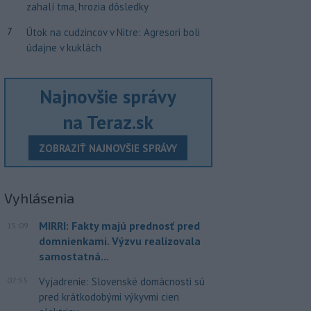
zahalí tma, hrozia dôsledky
7
Útok na cudzincov v Nitre: Agresori boli
údajne v kuklách
Najnovšie správy
na Teraz.sk
ZOBRAZIŤ NAJNOVŠIE SPRÁVY
Vyhlásenia
MIRRI: Fakty majú prednosť pred
15:09
domnienkami. Výzvu realizovala
samostatná...
07:55
Vyjadrenie: Slovenské domácnosti sú
pred krátkodobými výkyvmi cien