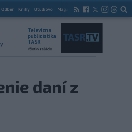
 Odber
Knihy
Útulkovo
Magazín
News Now
Archív
TASR
Televízna
publicistika
TASR
ky
Všetky relácie
enie daní z