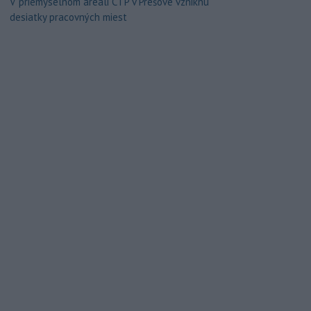
V priemyselnom areáli CTP v Prešove vzniknú
desiatky pracovných miest