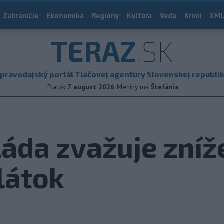
Zahraničie
Ekonomika
Regióny
Kultúra
Veda
Krimi
XML
TERAZ
.SK
pravodajský portál Tlačovej agentúry Slovenskej republi
Piatok
7. august 2026
Meniny má
Štefánia
láda zvažuje zníž
látok