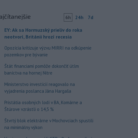
ajčítanejšie
6h
24h
7d
EY: Ak sa Hormuzský prieliv do roka
neotvorí, Británii hrozí recesia
Opozícia kritizuje výzvu MIRRI na odkúpenie
pozemkov pre bývanie
Štát financiami pomôže dokončiť útlm
baníctva na hornej Nitre
Ministerstvo investícií reagovalo na
vyjadrenia poslanca Jána Hargaša
Pristátia osobných lodí v BA, Komárne a
Štúrove vzrástli o 14,5 %
Štvrtý blok elektrárne v Mochovciach spustili
na minimálny výkon