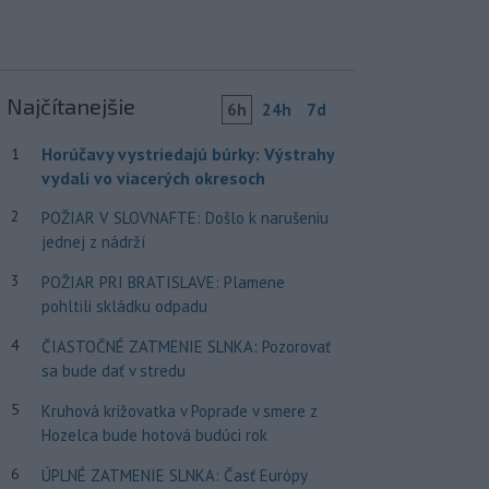
Najčítanejšie
6h
24h
7d
Horúčavy vystriedajú búrky: Výstrahy
1
vydali vo viacerých okresoch
2
POŽIAR V SLOVNAFTE: Došlo k narušeniu
jednej z nádrží
3
POŽIAR PRI BRATISLAVE: Plamene
pohltili skládku odpadu
4
ČIASTOČNÉ ZATMENIE SLNKA: Pozorovať
sa bude dať v stredu
5
Kruhová križovatka v Poprade v smere z
Hozelca bude hotová budúci rok
6
ÚPLNÉ ZATMENIE SLNKA: Časť Európy