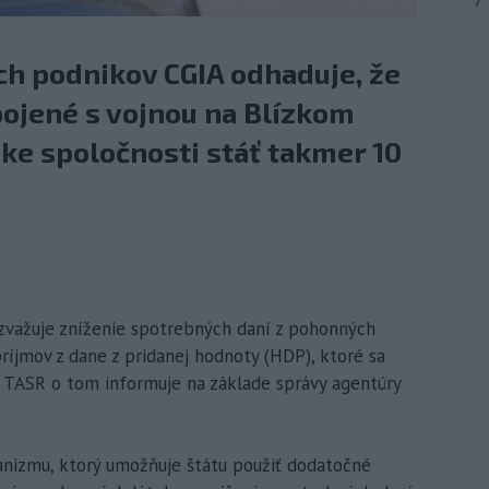
7
ch podnikov CGIA odhaduje, že
pojené s vojnou na Blízkom
ke spoločnosti stáť takmer 10
 zvažuje zníženie spotrebných daní z pohonných
príjmov z dane z pridanej hodnoty (HDP), ktoré sa
. TASR o tom informuje na základe správy agentúry
nizmu, ktorý umožňuje štátu použiť dodatočné