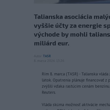
Talianska asociácia malý
vyššie účty za energie s
východe by mohli talians
miliárd eur.
Autor
TASR
8. marca 2026 13:26
Rím 8. marca (TASR) - Talianska vláda
látok. Opatrenia plánuje financovať z 
zvýšili vďaka rastúcim cenám benzínu
Reuters.
Vláda skúma možnosť aktivácie mecha