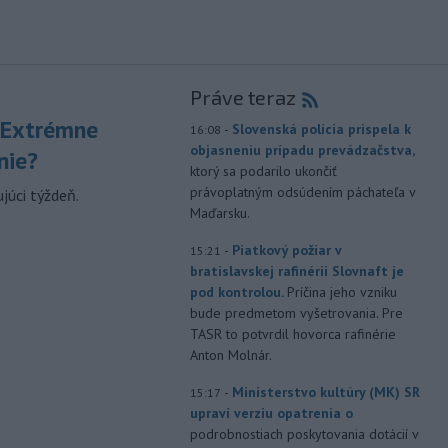
Práve teraz
 Extrémne
-
Slovenská polícia prispela k
16:08
objasneniu prípadu prevádzačstva,
nie?
ktorý sa podarilo ukončiť
právoplatným odsúdením páchateľa v
júci týždeň.
Maďarsku.
-
Piatkový požiar v
15:21
bratislavskej rafinérii Slovnaft je
pod kontrolou.
Príčina jeho vzniku
bude predmetom vyšetrovania. Pre
TASR to potvrdil hovorca rafinérie
Anton Molnár.
-
Ministerstvo kultúry (MK) SR
15:17
upraví verziu opatrenia o
podrobnostiach poskytovania dotácií v