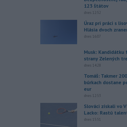
123 štátov
dnes 12:52
Úraz pri práci s lis
Hlásia dvoch zran
dnes 16:07
Musk: Kandidátku 
strany Zelených tr
dnes 14:28
Tomáš: Takmer 200
búrkach dostane p
eur
dnes 12:53
Slováci získali vo V
Lacko: Rastú talen
dnes 15:51