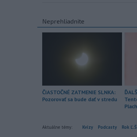
Neprehliadnite
ČIASTOČNÉ ZATMENIE SLNKA:
ĎALŠ
Pozorovať sa bude dať v stredu
Tent
Plach
Aktuálne témy:
Kvízy
Podcasty
Rok Ľ.Š