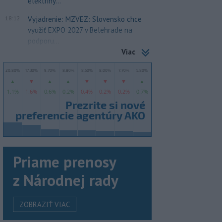
elektriny...
18:12
Vyjadrenie: MZVEZ: Slovensko chce
využiť EXPO 2027 v Belehrade na
podporu...
Viac
Priame prenosy
z Národnej rady
ZOBRAZIŤ VIAC