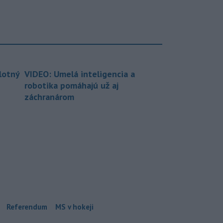
lotný
VIDEO: Umelá inteligencia a
robotika pomáhajú už aj
záchranárom
Referendum
MS v hokeji