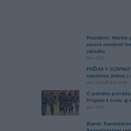
Prezident: Násilie
rasovú nenávisť tr
zárodku
dnes 12:33
POŽIAR V SLOVNAFT
narušeniu jednej z 
aktualizovan
dnes 14:20
,
dnes 15:46
O jedného prevádz
Prispela k tomu aj 
dnes 16:14
Blanár: Kandidatúr
Bezpečnostnej rad