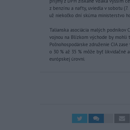
príjmy z DPH získané vďaka vyšším c
z benzínu a nafty, uviedla v sobotu (7.
už niekoľko dní skúma ministerstvo ho
Talianska asociácia malých podnikov C
vojnou na Blízkom východe by mohli ta
Poľnohospodárske združenie CIA zase 
o 30 % až 35 % môže byť likvidačné a
európskej úrovni.