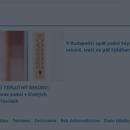
V Budapešti opäť padol tep
rekord, tretí za päť týždňov
Í TEPLOTNÝ REKORD:
oraz padol v Dolných
tinciach
túra
Turizmus
Cestovanie
Rok dobrovoľníctva
Dielo týždňa