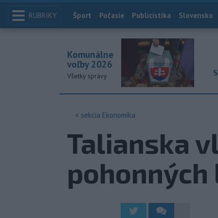
RUBRIKY
Index
Šport
Počasie
Publicistika
Slovensko
Komunálne
voľby 2026
S
Všetky správy
< sekcia
Ekonomika
Talianska v
pohonných 