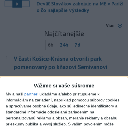
Deväť Slovákov zabojuje na ME v Paríži
o čo najlepšie výsledky
Viac
Najčítanejšie
6h
24h
7d
V časti Košice-Krásna otvorili park
1
pomenovaný po kňazovi Semivanovi
2
ÚPLNÉ ZATMENIE SLNKA: Časť Európy zahalí tma,
Vážime si vaše súkromie
hrozia dôsledky
My a naši
partneri
ukladáme a/alebo pristupujeme k
3
ČIASTOČNÉ ZATMENIE SLNKA: Pozorovať sa bude dať v
informáciám na zariadení, napríklad pomocou súborov cookies,
stredu
a spracúvame osobné údaje, ako sú jedinečné identifikátory a
štandardné informácie odosielané zariadením na
4
Obranca Kaša dostal od Žiliny povolenie hľadať si nový
personalizovanú reklamu a obsah, meranie reklamy a obsahu,
klub
prieskumy publika a vývoj služieb.
S vaším povolením môže