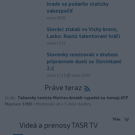
hrade sa podarilo staticky
zabezpečiť
včera 18:00
Slováci získali vo Vichy bronz,
Lacko: Rastú talentovaní hráči
včera 15:51
Slovenky remizovali v druhom
prípravnom dueli so Slovinkami
2:2
aktualizované
včera 17:13
,
včera 19:45
Práve teraz
-
Taliansky tenista Matteo Arnaldi vypadol na turnaji ATP
21:30
Masters 1000
v Montreale už v 3. kole dvojhry.
Viac
Videá a prenosy TASR TV