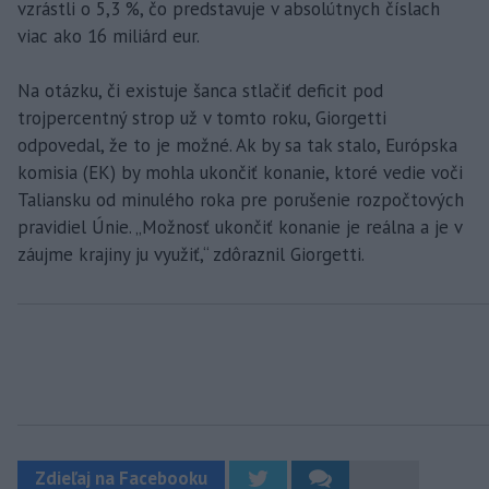
vzrástli o 5,3 %, čo predstavuje v absolútnych číslach
viac ako 16 miliárd eur.
Na otázku, či existuje šanca stlačiť deficit pod
trojpercentný strop už v tomto roku, Giorgetti
odpovedal, že to je možné. Ak by sa tak stalo, Európska
komisia (EK) by mohla ukončiť konanie, ktoré vedie voči
Taliansku od minulého roka pre porušenie rozpočtových
pravidiel Únie. „Možnosť ukončiť konanie je reálna a je v
záujme krajiny ju využiť,“ zdôraznil Giorgetti.
Zdieľaj na Facebooku