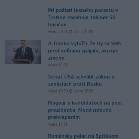
Pri požiari lesného porastu v
Trstíne zasahuje takmer 50
hasičov
aktualizované
včera 20:21
,
včera 21:05
A. Danko vylúčil, že by sa SNS
pred voľbami spájala, avizuje
zmeny
včera 18:51
Senát USA schválil zákon o
sankciách proti Rusku
aktualizované
včera 19:50
,
včera 20:20
Magyar o kandidátoch na post
prezidenta: Mená nebudú
prekvapením
včera 17:31
Románsky palác na Spišskom