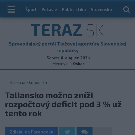
Index
Šport
Počasie
Publicistika
Slovensko
Zahranič
TERAZ
.SK
Spravodajský portál Tlačovej agentúry Slovenskej
republiky
Sobota
8. august 2026
Meniny má
Oskar
< sekcia
Ekonomika
Taliansko možno zníži
rozpočtový deficit pod 3 % už
tento rok
Zdieľaj na Facebooku