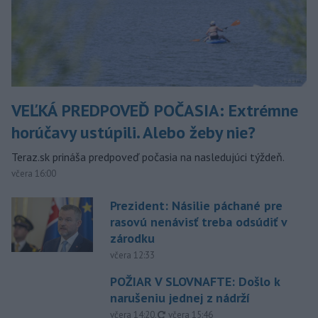
VEĽKÁ PREDPOVEĎ POČASIA: Extrémne
horúčavy ustúpili. Alebo žeby nie?
Teraz.sk prináša predpoveď počasia na nasledujúci týždeň.
včera 16:00
Prezident: Násilie páchané pre
rasovú nenávisť treba odsúdiť v
zárodku
včera 12:33
POŽIAR V SLOVNAFTE: Došlo k
narušeniu jednej z nádrží
aktualizované
včera 14:20
,
včera 15:46