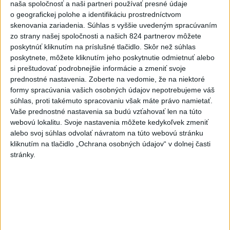
naša spoločnosť a naši partneri používať presné údaje
5
Historik Zajac: Územie Slovenska bolo jadrom poľsko-
o geografickej polohe a identifikáciu prostredníctvom
uhorských vzťahov
skenovania zariadenia. Súhlas s vyššie uvedeným spracúvaním
zo strany našej spoločnosti a našich 824 partnerov môžete
6
Kruhová križovatka v Poprade v smere z Hozelca bude
poskytnúť kliknutím na príslušné tlačidlo. Skôr než súhlas
hotová budúci rok
poskytnete, môžete kliknutím jeho poskytnutie odmietnuť alebo
si preštudovať podrobnejšie informácie a zmeniť svoje
7
VEĽKÁ PREDPOVEĎ POČASIA: Extrémne horúčavy
prednostné nastavenia.
Zoberte na vedomie, že na niektoré
ustúpili. Alebo žeby nie?
formy spracúvania vašich osobných údajov nepotrebujeme váš
súhlas, proti takémuto spracovaniu však máte právo namietať.
Vaše prednostné nastavenia sa budú vzťahovať len na túto
Najnovšie správy na Teraz.sk
webovú lokalitu. Svoje nastavenia môžete kedykoľvek zmeniť
Vyhlásenia
alebo svoj súhlas odvolať návratom na túto webovú stránku
kliknutím na tlačidlo „Ochrana osobných údajov“ v dolnej časti
Priame prenosy z Národnej rady SR
stránky.
Politika na sociálnych sieťach