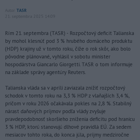
Autor
TASR
21. septembra 2025 14:09
Rím 21. septembra (TASR) - Rozpočtový deficit Talianska
by mohol klesnúť pod 3 % hrubého domáceho produktu
(HDP) krajiny už v tomto roku, čiže o rok skôr, ako bolo
pôvodne plánované, vyhlásil v sobotu minister
hospodárstva Giancarlo Giorgetti. TASR o tom informuje
na základe správy agentúry Reuters.
Talianska vláda sa v apríli zaviazala znížiť rozpočtový
schodok v tomto roku na 3,3 % HDP z vlaňajších 3,4 %,
pričom v roku 2026 očakávala pokles na 2,8 %. Stabilný
nárast daňových príjmov podľa vlády zvyšuje
pravdepodobnosť skoršieho zníženia deficitu pod hranicu
3 % HDP, ktorú stanovujú dlhové pravidlá EÚ. Za sedem
mesiacov tohto roka, do konca júla, príjmy medziročne