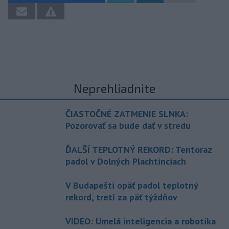
Neprehliadnite
ČIASTOČNÉ ZATMENIE SLNKA:
Pozorovať sa bude dať v stredu
ĎALŠÍ TEPLOTNÝ REKORD: Tentoraz
padol v Dolných Plachtinciach
V Budapešti opäť padol teplotný
rekord, tretí za päť týždňov
VIDEO: Umelá inteligencia a robotika