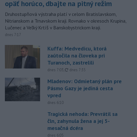
opäť horúco, dbajte na pitný režim
Druhostupňová výstraha platí v celom Bratislavskom,
Nitrianskom a Trnavskom kraji. Rovnako v okresoch Krupina,
Lučenec a Veľký Krtíš v Banskobystrickom kraji.
dnes 7:17
Kuffa: Medvedicu, ktorá
zaútočila na človeka pri
Turanoch, zastrelili
aktualizované
dnes 7:03
,
dnes 7:35
Mladenov: Odmietaný plán pre
Pásmo Gazy je jediná cesta
vpred
dnes 6:10
Tragická nehoda: Prevrátil sa
čln, zahynula žena a jej 5-
mesačná dcéra
dnes 6:05