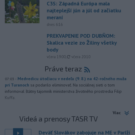
C3S: Západná Európa mala
najteplejší jún a júl od začiatku
meraní
dnes 6:16
PREKVAPENIE POD DUBŇOM:
Skalica vezie zo Žiliny všetky
body
aktualizované
včera 19:00
,
včera 20:10
Práve teraz
-
Medvedicu útočiacu v nedeľu (9. 8.) na 42-ročného muža
07:03
pri Turanoch
sa podarilo eliminovať. Na sociálnej sieti o tom
informoval štátny tajomník ministerstva životného prostredia Filip
Kuffa.
Viac
Videá a prenosy TASR TV
Deväť Slovákov zabojuje na ME v Paríži