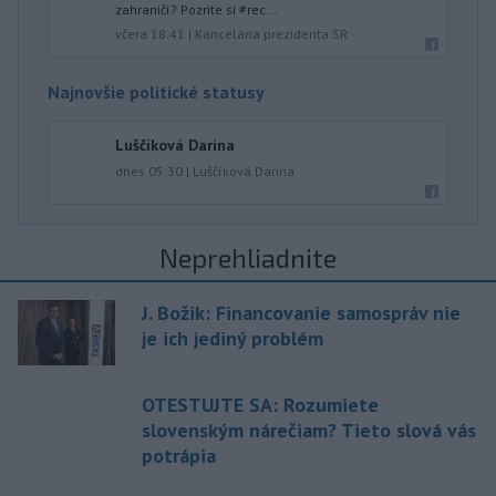
zahraničí? Pozrite si #rec...
včera 18:41
|
Kancelária prezidenta SR
Najnovšie politické statusy
Luščíková Darina
dnes 05:30
|
Luščíková Darina
Neprehliadnite
J. Božik: Financovanie samospráv nie
je ich jediný problém
OTESTUJTE SA: Rozumiete
slovenským nárečiam? Tieto slová vás
potrápia