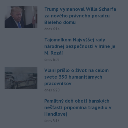
Trump vymenoval Willa Scharfa
za nového právneho poradcu
Bieleho domu
dnes 6:14
Tajomníkom Najvyššej rady
národnej bezpečnosti v Iráne je
M. Rezáí
dnes 6:02
Vlani prišlo o život na celom
svete 350 humanitárnych
pracovníkov
dnes 6:20
Pamätný deň obetí banských
nešťastí pripomína tragédiu v
Handlovej
dnes 5:15