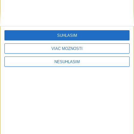
SÚHLASÍM
VIAC MOŽNOSTÍ
....
NESÚHLASÍM