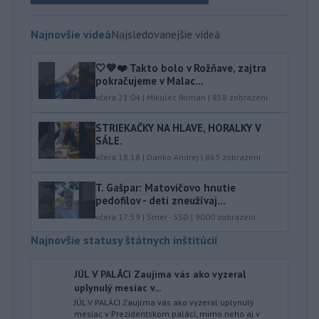
Najnovšie videá
Najsledovanejšie videá
🤍💙❤️ Takto bolo v Rožňave, zajtra
pokračujeme v Malac...
včera 21:04
|
Mikulec Roman
|
858
zobrazení
STRIEKAČKY NA HLAVE, HORALKY V
SÁLE.
včera 18:18
|
Danko Andrej
|
863
zobrazení
T. Gašpar: Matovičovo hnutie
pedofilov - deti zneužívaj...
včera 17:59
|
Smer - SSD
|
9000
zobrazení
Najnovšie statusy štátnych inštitúcií
JÚL V PALÁCI Zaujíma vás ako vyzeral
uplynulý mesiac v...
JÚL V PALÁCI Zaujíma vás ako vyzeral uplynulý
mesiac v Prezidentskom paláci, mimo neho aj v