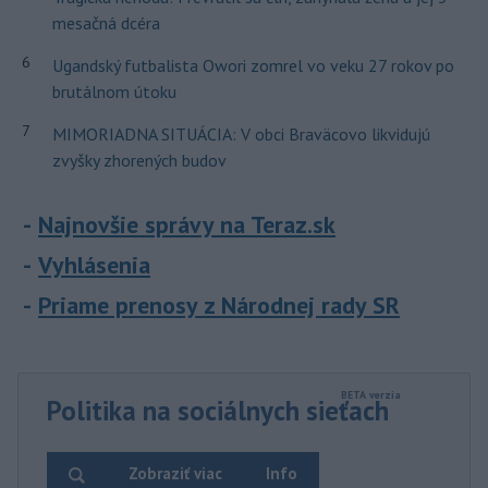
mesačná dcéra
6
Ugandský futbalista Owori zomrel vo veku 27 rokov po
brutálnom útoku
7
MIMORIADNA SITUÁCIA: V obci Braväcovo likvidujú
zvyšky zhorených budov
Najnovšie správy na Teraz.sk
Vyhlásenia
Priame prenosy z Národnej rady SR
Politika na sociálnych sieťach
Zobraziť viac
Info