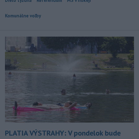
Dielo týždňa
Referendum
MS v hokeji
Komunálne voľby
PLATIA VÝSTRAHY: V pondelok bude