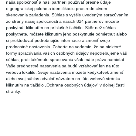
naša spoločnosť a naši partneri používať presné údaje
o geografickej polohe a identifikáciu prostredníctvom
skenovania zariadenia. Súhlas s vyššie uvedeným spracúvaním
zo strany našej spoločnosti a našich 824 partnerov môžete
poskytnúť kliknutím na príslušné tlačidlo. Skôr než súhlas
poskytnete, môžete kliknutím jeho poskytnutie odmietnuť alebo
Tragická nehoda: Prevrátil sa čln,
si preštudovať podrobnejšie informácie a zmeniť svoje
prednostné nastavenia.
Zoberte na vedomie, že na niektoré
zahynula žena a jej 5-mesačná dcéra
formy spracúvania vašich osobných údajov nepotrebujeme váš
súhlas, proti takémuto spracovaniu však máte právo namietať.
Polícia vedie trestné stíhanie voči vodičovi.
Vaše prednostné nastavenia sa budú vzťahovať len na túto
dnes 6:05
webovú lokalitu. Svoje nastavenia môžete kedykoľvek zmeniť
alebo svoj súhlas odvolať návratom na túto webovú stránku
Slovensko
kliknutím na tlačidlo „Ochrana osobných údajov“ v dolnej časti
stránky.
Pamätný deň obetí banských
nešťastí pripomína tragédiu v
Handlovej
dnes 5:15
ÚTOK MEDVEĎA: V Turanoch pri zjazde z D1 našli
zraneného muža