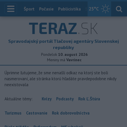
25
°C
Index
Šport
Počasie
Publicistika
Slovensko
Zahranič
TERAZ
.SK
Spravodajský portál Tlačovej agentúry Slovenskej
republiky
Pondelok
10. august 2026
Meniny má
Vavrinec
Úprimne ľutujeme, že sme nenašli odkaz na ktorý ste boli
nasmerovaní, ale stránka ktorú hľadáte pravdepodobne nikdy
neexistovala
Aktuálne témy:
Kvízy
Podcasty
Rok Ľ.Štúra
Turizmus
Cestovanie
Rok dobrovoľníctva