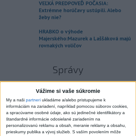
VEĽKÁ PREDPOVEĎ POČASIA:
Extrémne horúčavy ustúpili. Alebo
žeby nie?
HRABKO o výhode
Majerského:Mazurek a Laššáková majú
rovnakých voličov
Správy
Vážime si vaše súkromie
My a naši
partneri
ukladáme a/alebo pristupujeme k
informáciám na zariadení, napríklad pomocou súborov cookies,
a spracúvame osobné údaje, ako sú jedinečné identifikátory a
štandardné informácie odosielané zariadením na
personalizovanú reklamu a obsah, meranie reklamy a obsahu,
prieskumy publika a vývoj služieb.
S vaším povolením môže