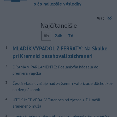
o čo najlepšie výsledky
Viac
Najčítanejšie
6h
24h
7d
MLADÍK VYPADOL Z FERRATY: Na Skalke
1
pri Kremnici zasahovali záchranári
2
DRÁMA V PARLAMENTE: Poslankyňa hádzala do
premiéra vajíčka
3
Česká vláda uvažuje nad zvýšením valorizácie dôchodkov
na dvojnásobok
4
ÚTOK MEDVEĎA: V Turanoch pri zjazde z D1 našli
zraneného muža
5
Tragická nehoda: Prevrátil sa čln, zahynula žena a jej 5-