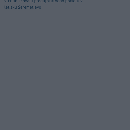
V. Putin schválil predaj štátneho podielu v
letisku Šeremetievo