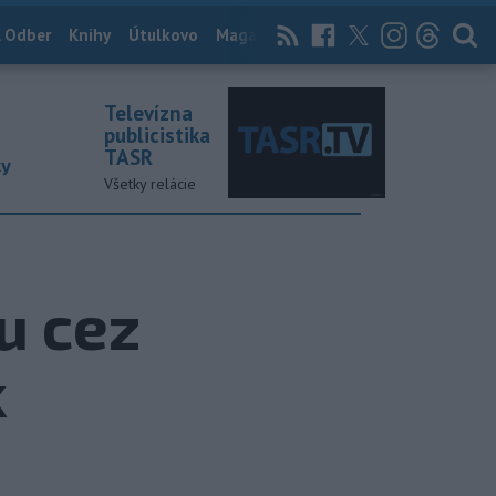
 Odber
Knihy
Útulkovo
Magazín
News Now
Archív
TASR
Televízna
publicistika
TASR
ky
Všetky relácie
u cez
k