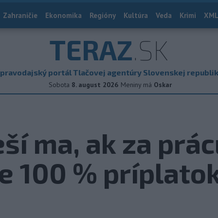
Zahraničie
Ekonomika
Regióny
Kultúra
Veda
Krimi
XML
TERAZ
.SK
pravodajský portál Tlačovej agentúry Slovenskej republi
Sobota
8. august 2026
Meniny má
Oskar
ší ma, ak za prác
e 100 % príplato