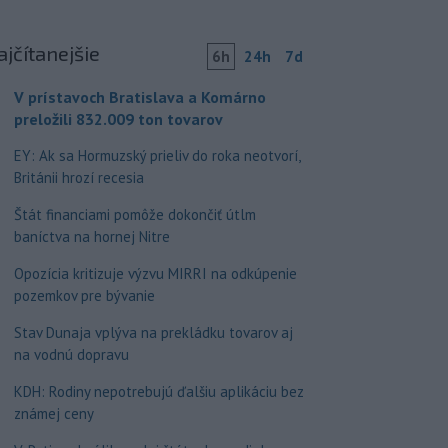
ajčítanejšie
6h
24h
7d
V prístavoch Bratislava a Komárno
preložili 832.009 ton tovarov
EY: Ak sa Hormuzský prieliv do roka neotvorí,
Británii hrozí recesia
Štát financiami pomôže dokončiť útlm
baníctva na hornej Nitre
Opozícia kritizuje výzvu MIRRI na odkúpenie
pozemkov pre bývanie
Stav Dunaja vplýva na prekládku tovarov aj
na vodnú dopravu
KDH: Rodiny nepotrebujú ďalšiu aplikáciu bez
známej ceny