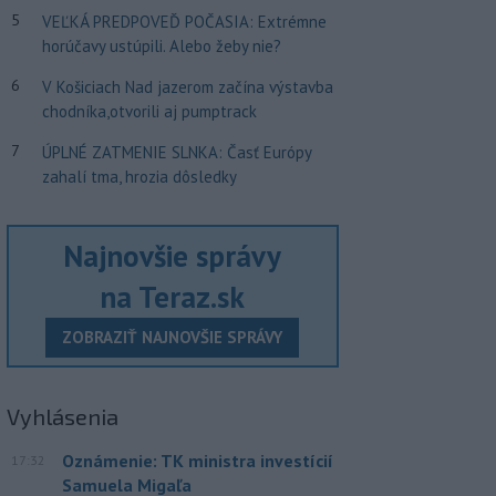
5
VEĽKÁ PREDPOVEĎ POČASIA: Extrémne
horúčavy ustúpili. Alebo žeby nie?
6
V Košiciach Nad jazerom začína výstavba
chodníka,otvorili aj pumptrack
7
ÚPLNÉ ZATMENIE SLNKA: Časť Európy
zahalí tma, hrozia dôsledky
Najnovšie správy
na Teraz.sk
ZOBRAZIŤ NAJNOVŠIE SPRÁVY
Vyhlásenia
Oznámenie: TK ministra investícií
17:32
Samuela Migaľa