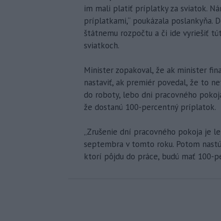
im mali platiť príplatky za sviatok. N
príplatkami,“ poukázala poslankyňa. 
štátnemu rozpočtu a či ide vyriešiť tú
sviatkoch.
Minister zopakoval, že ak minister fin
nastaviť, ak premiér povedal, že to ne
do roboty, lebo dni pracovného pokoja
že dostanú 100-percentný príplatok.
„Zrušenie dní pracovného pokoja je len
septembra v tomto roku. Potom nastúpi
ktorí pôjdu do práce, budú mať 100-pe