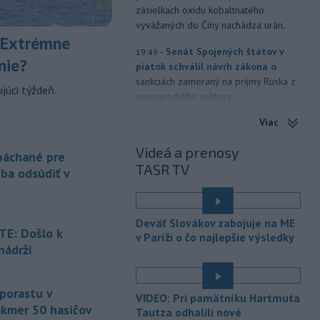
zásielkach oxidu kobaltnatého
vyvážaných do Číny nachádza urán.
 Extrémne
-
Senát Spojených štátov v
19:49
nie?
piatok schválil návrh zákona o
sankciách zameraný na príjmy Ruska z
júci týždeň.
energetického sektora.
Viac
-
Slovenská polícia prispela k
16:08
objasneniu prípadu prevádzačstva,
Videá a prenosy
ktorý sa podarilo ukončiť
 páchané pre
TASR TV
právoplatným odsúdením páchateľa v
eba odsúdiť v
Maďarsku.
-
Piatkový požiar v
15:21
Deväť Slovákov zabojuje na ME
bratislavskej rafinérii Slovnaft je
E: Došlo k
v Paríži o čo najlepšie výsledky
pod kontrolou.
Príčina jeho vzniku
nádrží
bude predmetom vyšetrovania. Pre
é
TASR to potvrdil hovorca rafinérie
Anton Molnár.
 porastu v
VIDEO: Pri pamätníku Hartmuta
akmer 50 hasičov
-
Ministerstvo kultúry (MK) SR
Tautza odhalili nové
15:17