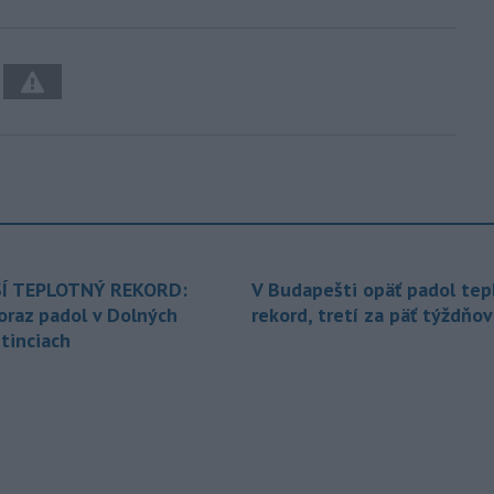
Í TEPLOTNÝ REKORD:
V Budapešti opäť padol tep
oraz padol v Dolných
rekord, tretí za päť týždňov
tinciach