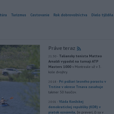
túra
Turizmus
Cestovanie
Rok dobrovoľníctva
Dielo týždňa
Práve teraz
-
Taliansky tenista Matteo
21:30
Arnaldi vypadol na turnaji ATP
Masters 1000
v Montreale už v 3.
kole dvojhry.
-
Pri požiari lesného porastu v
20:18
Trstíne v okrese Trnava zasahuje
takmer 50 hasičov.
-
Vláda Konžskej
20:01
demokratickej republiky (KDR) v
piatok oznámila,
že preverí, či sa v