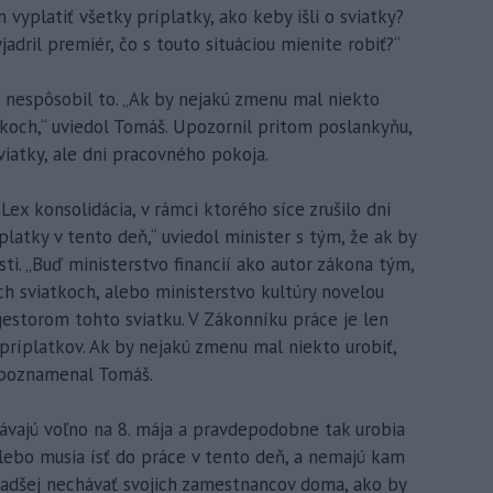
yplatiť všetky príplatky, ako keby išli o sviatky?
adril premiér, čo s touto situáciou mienite robiť?“
 nespôsobil to. „Ak by nejakú zmenu mal niekto
atkoch,“ uviedol Tomáš. Upozornil pritom poslankyňu,
viatky, ale dni pracovného pokoja.
 Lex konsolidácia, v rámci ktorého síce zrušilo dni
latky v tento deň,“ uviedol minister s tým, že ak by
sti. „Buď ministerstvo financií ako autor zákona tým,
ch sviatkoch, alebo ministerstvo kultúry novelou
gestorom tohto sviatku. V Zákonníku práce je len
 príplatkov. Ak by nejakú zmenu mal niekto urobiť,
“ poznamenal Tomáš.
ávajú voľno na 8. mája a pravdepodobne tak urobia
, lebo musia ísť do práce v tento deň, a nemajú kam
 radšej nechávať svojich zamestnancov doma, ako by