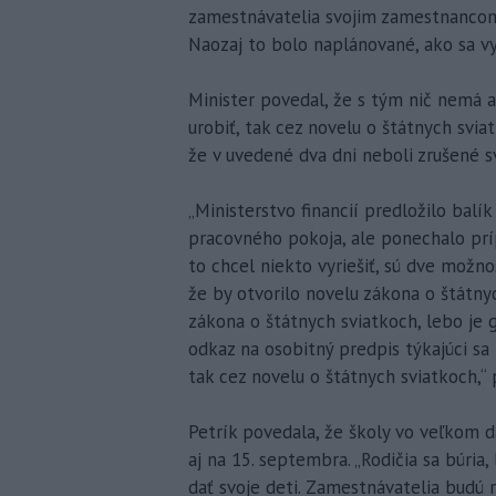
zamestnávatelia svojim zamestnancom v
Naozaj to bolo naplánované, ako sa vyj
Minister povedal, že s tým nič nemá a
urobiť, tak cez novelu o štátnych svi
že v uvedené dva dni neboli zrušené s
„Ministerstvo financií predložilo balík
pracovného pokoja, ale ponechalo príp
to chcel niekto vyriešiť, sú dve možno
že by otvorilo novelu zákona o štátny
zákona o štátnych sviatkoch, lebo je 
odkaz na osobitný predpis týkajúci sa
tak cez novelu o štátnych sviatkoch,
Petrík povedala, že školy vo veľkom d
aj na 15. septembra. „Rodičia sa búria
dať svoje deti. Zamestnávatelia budú