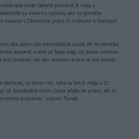
árodná rada bude takisto pracovať 8. mája s
Dodatočne sa ministra spýtala, ako to pomôže
to situáciu v Zákonníku práce či v zákone o štátnych
ancií ako autor Lex konsolidácia usúdil, že to netreba
treba nastaviť, a keď už ľudia majú ísť počas sviatkov
 boli zrušené, tak ako minister práce sa len poteší,
 dočasné, na tento rok, týka sa len 8. mája a 15.
 už štandardný režim. Ľudia pôjdu do práce, ale tí,
rcentný príplatok,“ uzavrel Tomáš.