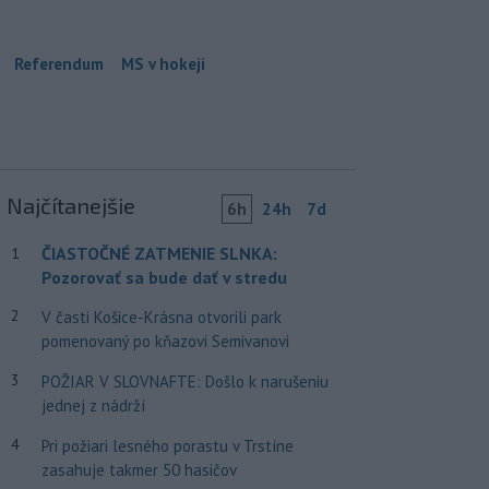
Referendum
MS v hokeji
Najčítanejšie
6h
24h
7d
ČIASTOČNÉ ZATMENIE SLNKA:
1
Pozorovať sa bude dať v stredu
2
V časti Košice-Krásna otvorili park
pomenovaný po kňazovi Semivanovi
3
POŽIAR V SLOVNAFTE: Došlo k narušeniu
jednej z nádrží
4
Pri požiari lesného porastu v Trstíne
zasahuje takmer 50 hasičov