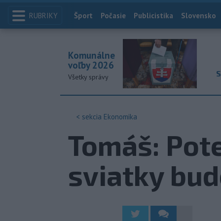
RUBRIKY
Index
Šport
Počasie
Publicistika
Slovensko
Komunálne
voľby 2026
S
Všetky správy
< sekcia
Ekonomika
Tomáš: Pote
sviatky bud