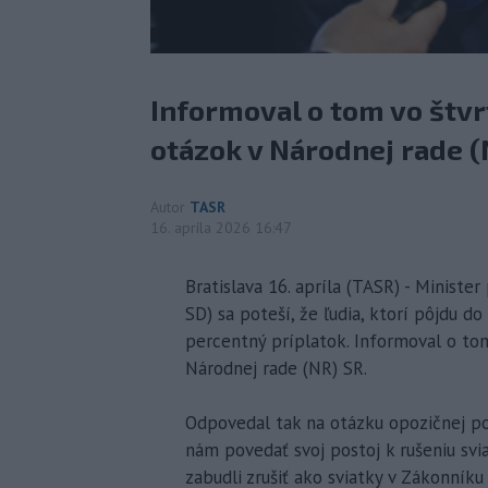
Informoval o tom vo štvr
otázok v Národnej rade (
Autor
TASR
16. apríla 2026 16:47
Bratislava 16. apríla (TASR) - Minister
SD) sa poteší, že ľudia, ktorí pôjdu d
percentný príplatok. Informoval o to
Národnej rade (NR) SR.
Odpovedal tak na otázku opozičnej po
nám povedať svoj postoj k rušeniu svi
zabudli zrušiť ako sviatky v Zákonníku