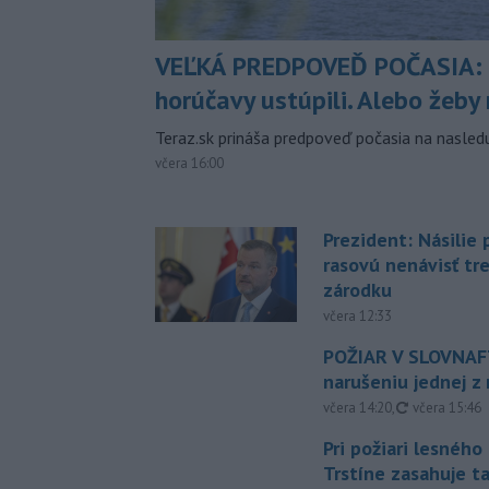
VEĽKÁ PREDPOVEĎ POČASIA:
horúčavy ustúpili. Alebo žeby 
Teraz.sk prináša predpoveď počasia na nasledu
včera 16:00
Prezident: Násilie
rasovú nenávisť tr
zárodku
včera 12:33
POŽIAR V SLOVNAFT
narušeniu jednej z 
aktualizovan
včera 14:20
,
včera 15:46
Pri požiari lesného
Trstíne zasahuje t