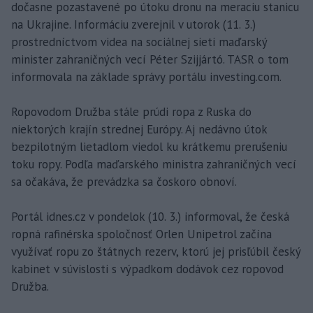
dočasne pozastavené po útoku dronu na meraciu stanicu
na Ukrajine. Informáciu zverejnil v utorok (11. 3.)
prostredníctvom videa na sociálnej sieti maďarský
minister zahraničných vecí Péter Szijjártó. TASR o tom
informovala na základe správy portálu investing.com.
Ropovodom Družba stále prúdi ropa z Ruska do
niektorých krajín strednej Európy. Aj nedávno útok
bezpilotným lietadlom viedol ku krátkemu prerušeniu
toku ropy. Podľa maďarského ministra zahraničných vecí
sa očakáva, že prevádzka sa čoskoro obnoví.
Portál idnes.cz v pondelok (10. 3.) informoval, že česká
ropná rafinérska spoločnosť Orlen Unipetrol začína
využívať ropu zo štátnych rezerv, ktorú jej prisľúbil český
kabinet v súvislosti s výpadkom dodávok cez ropovod
Družba.