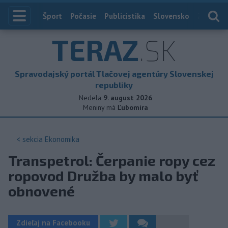
Index
Šport
Počasie
Publicistika
Slovensko
Zahranič
TERAZ
.SK
Spravodajský portál Tlačovej agentúry Slovenskej
republiky
Nedela
9. august 2026
Meniny má
Ľubomíra
< sekcia
Ekonomika
Transpetrol: Čerpanie ropy cez
ropovod Družba by malo byť
obnovené
Zdieľaj na Facebooku