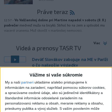
Práve teraz
-
Vo Valčianskej doline pri Martine napadol v sobotu (8. 8.)
12:57
podvečer
medveď muža na bicykli. Strhol ho na zem a spôsobil mu
viaceré zranenia. Muž skončil v martinskej nemocnici.
Viac
Videá a prenosy TASR TV
Deväť Slovákov zabojuje na ME v Paríži
o čo najlepšie výsledky
Vážime si vaše súkromie
Viac
My a naši
partneri
ukladáme a/alebo pristupujeme k
Najčítanejšie
informáciám na zariadení, napríklad pomocou súborov cookies,
a spracúvame osobné údaje, ako sú jedinečné identifikátory a
6h
24h
7d
štandardné informácie odosielané zariadením na
personalizovanú reklamu a obsah, meranie reklamy a obsahu,
DRÁMA V PARLAMENTE: Poslankyňa
1
prieskumy publika a vývoj služieb.
S vaším povolením môže