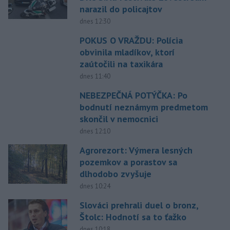
narazil do policajtov
dnes 12:30
POKUS O VRAŽDU: Polícia
obvinila mladíkov, ktorí
zaútočili na taxikára
dnes 11:40
NEBEZPEČNÁ POTÝČKA: Po
bodnutí neznámym predmetom
skončil v nemocnici
dnes 12:10
Agrorezort: Výmera lesných
pozemkov a porastov sa
dlhodobo zvyšuje
dnes 10:24
Slováci prehrali duel o bronz,
Štolc: Hodnotí sa to ťažko
dnes 10:18