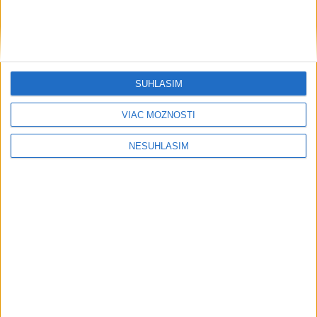
....
SÚHLASÍM
VIAC MOŽNOSTÍ
NESÚHLASÍM
....