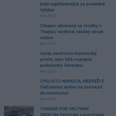
bola najchladnejšia za posledné
týždne
dnes 10:27
Chlapec obvinený zo streľby v
Thajsku sledoval násilný obsah
online
dnes 12:01
Gardy neotvoria Hormuzský
prieliv, kým USA neprijmú
podmienky Teheránu
dnes 12:25
CYKLISTU NAPADOL MEDVEĎ:Z
Valčianskej doliny ho previezli
do nemocnice
dnes 12:59
TAXIKÁR POD VPLYVOM
DROG:Na festivale Lovestream