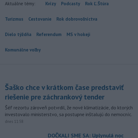
Aktuálne témy:
Kvízy
Podcasty
Rok Ľ.Štúra
Turizmus
Cestovanie
Rok dobrovoľníctva
Dielo týždňa
Referendum
MS v hokeji
Komunálne voľby
Šaško chce v krátkom čase predstaviť
riešenie pre záchrankový tender
Šéf rezortu zároveň potvrdil, že nové klimatizácie, do ktorých
investovalo ministerstvo, sa postupne inštalujú do nemocníc.
dnes 11:58
DOČKALI SME SA: Uplynulá noc