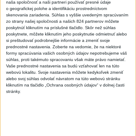
hádzala do premiéra vajíčka
naša spoločnosť a naši partneri používať presné údaje
o geografickej polohe a identifikáciu prostredníctvom
skenovania zariadenia. Súhlas s vyššie uvedeným spracúvaním
2
Festival Lovestream 2026 pokračuje, druhý deň zakončil
zo strany našej spoločnosti a našich 824 partnerov môžete
Robbie Williams
poskytnúť kliknutím na príslušné tlačidlo. Skôr než súhlas
poskytnete, môžete kliknutím jeho poskytnutie odmietnuť alebo
3
Skončili ďalšie desiatky menších pôšt, samosprávam sa
si preštudovať podrobnejšie informácie a zmeniť svoje
to nepáči
prednostné nastavenia.
Zoberte na vedomie, že na niektoré
formy spracúvania vašich osobných údajov nepotrebujeme váš
4
SMRŤ V HORÁCH: V Západných Tatrách zomrel 76-ročný
súhlas, proti takémuto spracovaniu však máte právo namietať.
turista
Vaše prednostné nastavenia sa budú vzťahovať len na túto
webovú lokalitu. Svoje nastavenia môžete kedykoľvek zmeniť
5
VEĽKÁ PREDPOVEĎ POČASIA: Extrémne horúčavy
alebo svoj súhlas odvolať návratom na túto webovú stránku
ustúpili. Alebo žeby nie?
kliknutím na tlačidlo „Ochrana osobných údajov“ v dolnej časti
stránky.
6
OTESTUJTE SA: Rozumiete slovenským nárečiam? Tieto
slová vás potrápia
7
Najmenej 21 mŕtvych po zrážke dvoch autobusov na juhu
Nigeru