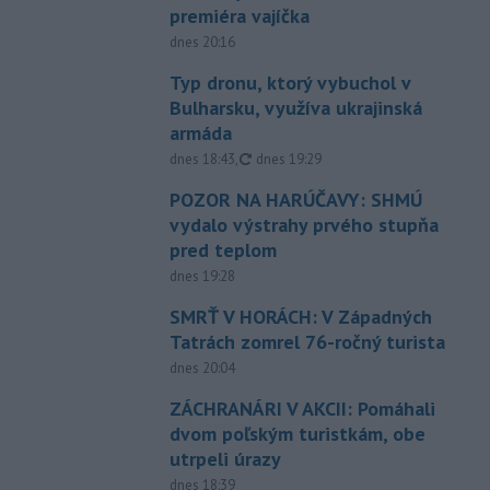
premiéra vajíčka
dnes 20:16
Typ dronu, ktorý vybuchol v
Bulharsku, využíva ukrajinská
armáda
aktualizované
dnes 18:43
,
dnes 19:29
POZOR NA HARÚČAVY: SHMÚ
vydalo výstrahy prvého stupňa
pred teplom
dnes 19:28
SMRŤ V HORÁCH: V Západných
Tatrách zomrel 76-ročný turista
dnes 20:04
ZÁCHRANÁRI V AKCII: Pomáhali
dvom poľským turistkám, obe
utrpeli úrazy
dnes 18:39