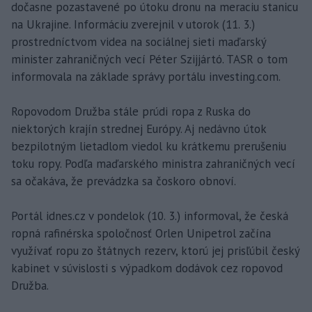
dočasne pozastavené po útoku dronu na meraciu stanicu
na Ukrajine. Informáciu zverejnil v utorok (11. 3.)
prostredníctvom videa na sociálnej sieti maďarský
minister zahraničných vecí Péter Szijjártó. TASR o tom
informovala na základe správy portálu investing.com.
Ropovodom Družba stále prúdi ropa z Ruska do
niektorých krajín strednej Európy. Aj nedávno útok
bezpilotným lietadlom viedol ku krátkemu prerušeniu
toku ropy. Podľa maďarského ministra zahraničných vecí
sa očakáva, že prevádzka sa čoskoro obnoví.
Portál idnes.cz v pondelok (10. 3.) informoval, že česká
ropná rafinérska spoločnosť Orlen Unipetrol začína
využívať ropu zo štátnych rezerv, ktorú jej prisľúbil český
kabinet v súvislosti s výpadkom dodávok cez ropovod
Družba.