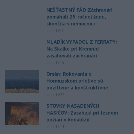
NEŠŤASTNÝ PÁD:Záchranári
pomáhali 25-ročnej žene,
skončila v nemocnici
dnes 19:10
MLADÍK VYPADOL Z FERRATY:
Na Skalke pri Kremnici
zasahovali záchranári
dnes 17:19
Omán: Rokovania o
Hormuzskom prielive sú
pozitívne a konštruktívne
dnes 19:24
STOVKY NASADENÝCH
HASIČOV: Zasahujú pri lesnom
požiari v Andalúzii
dnes 17:13