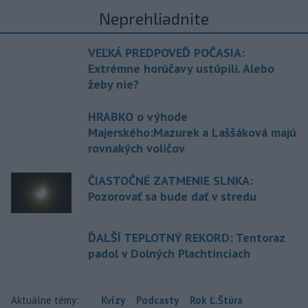
Neprehliadnite
VEĽKÁ PREDPOVEĎ POČASIA:
Extrémne horúčavy ustúpili. Alebo
žeby nie?
HRABKO o výhode
Majerského:Mazurek a Laššáková majú
rovnakých voličov
ČIASTOČNÉ ZATMENIE SLNKA:
Pozorovať sa bude dať v stredu
ĎALŠÍ TEPLOTNÝ REKORD: Tentoraz
padol v Dolných Plachtinciach
Aktuálne témy:
Kvízy
Podcasty
Rok Ľ.Štúra