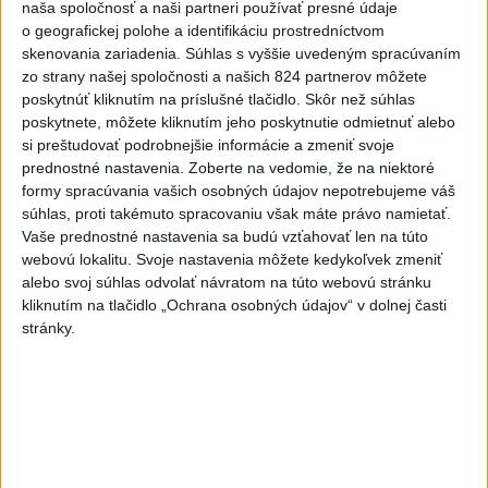
hádzala do premiéra vajíčka
naša spoločnosť a naši partneri používať presné údaje
o geografickej polohe a identifikáciu prostredníctvom
2
Do Bulharska vnikol dron a vybuchol v blízkosti hraníc s
skenovania zariadenia. Súhlas s vyššie uvedeným spracúvaním
Rumunskom
zo strany našej spoločnosti a našich 824 partnerov môžete
poskytnúť kliknutím na príslušné tlačidlo. Skôr než súhlas
3
V blízkosti Vojenského technického a skúšobného ústavu
poskytnete, môžete kliknutím jeho poskytnutie odmietnuť alebo
Záhorie HORÍ
si preštudovať podrobnejšie informácie a zmeniť svoje
prednostné nastavenia.
Zoberte na vedomie, že na niektoré
4
Očovská folklórna hruda tradične privítala domáce
formy spracúvania vašich osobných údajov nepotrebujeme váš
folklórne kolektívy
súhlas, proti takémuto spracovaniu však máte právo namietať.
Vaše prednostné nastavenia sa budú vzťahovať len na túto
5
ČIASTOČNÉ ZATMENIE SLNKA: Pozorovať sa bude dať v
webovú lokalitu. Svoje nastavenia môžete kedykoľvek zmeniť
stredu
alebo svoj súhlas odvolať návratom na túto webovú stránku
kliknutím na tlačidlo „Ochrana osobných údajov“ v dolnej časti
6
Prehliadka Smoleníc predstaví hradisko, zámok i prírodu
stránky.
Malých Karpát
7
Kúpele Brusno pripravujú 19. ročník festivalu Jozefa
Bednárika
Najnovšie správy na Teraz.sk