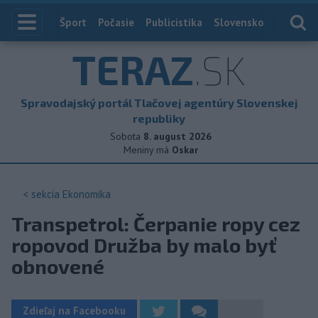
Index
Šport
Počasie
Publicistika
Slovensko
Zahranič
TERAZ
.SK
Spravodajský portál Tlačovej agentúry Slovenskej
republiky
Sobota
8. august 2026
Meniny má
Oskar
< sekcia
Ekonomika
Transpetrol: Čerpanie ropy cez
ropovod Družba by malo byť
obnovené
Zdieľaj na Facebooku