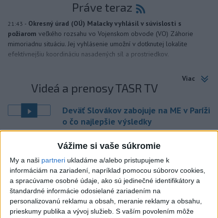
Práve teraz
-
Okresný úrad (OÚ) Malacky vyhlásil v súvislosti s
21:43
požiarom
veľkého rozsahu vo Vojenskom obvode (VO) Záhorie
mimoriadnu situáciu. Jej vyhlásenie umožní v dotknutej lokalite
efektívnejšiu koordináciu nasadených síl a prostriedkov.
Viac
Videá a prenosy TASR TV
Deväť Slovákov zabojuje na ME v Paríži
o čo najlepšie výsledky
Vážime si vaše súkromie
Viac
Najčítanejšie
My a naši
partneri
ukladáme a/alebo pristupujeme k
informáciám na zariadení, napríklad pomocou súborov cookies,
6h
24h
7d
a spracúvame osobné údaje, ako sú jedinečné identifikátory a
štandardné informácie odosielané zariadením na
personalizovanú reklamu a obsah, meranie reklamy a obsahu,
DRÁMA V PARLAMENTE: Poslankyňa
1
prieskumy publika a vývoj služieb.
S vaším povolením môže