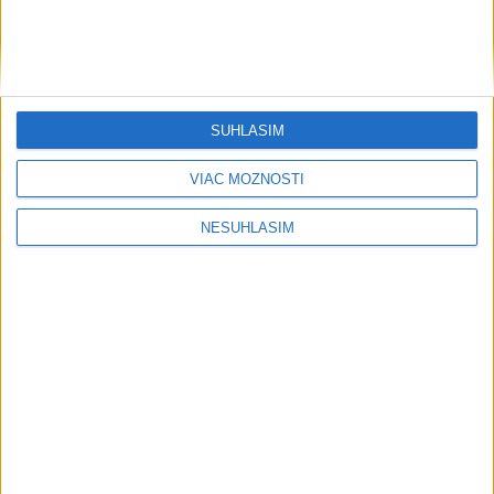
Slovensko trápi sucho: V prírode sa
prejavuje viacerými spôsobmi
Podvodníci majú novú stratégiu,
nenechajte sa nachytať
SÚHLASÍM
EXTRÉMNE teplá noc: Najvyššie
VIAC MOŽNOSTÍ
maximum sa posunulo na novú úroveň
NESÚHLASÍM
VIDEO: MUNÍCIA V DUNAJI: Mínu
previezli na likvidáciu
PÁD LIETADLA PRI OČOVEJ: Zahynuli
traja ľudia
PRVÝ: Poliak Kubkowski preplával
Baltské more bez prerušenia