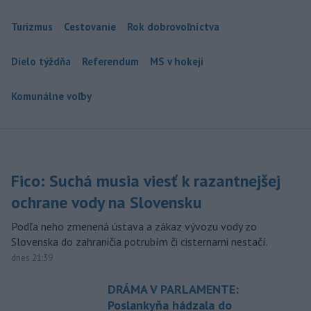
Turizmus
Cestovanie
Rok dobrovoľníctva
Dielo týždňa
Referendum
MS v hokeji
Komunálne voľby
Fico: Suchá musia viesť k razantnejšej
ochrane vody na Slovensku
Podľa neho zmenená ústava a zákaz vývozu vody zo
Slovenska do zahraničia potrubím či cisternami nestačí.
dnes 21:39
DRÁMA V PARLAMENTE:
Poslankyňa hádzala do