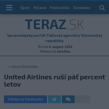
Index
Šport
Počasie
Publicistika
Slovensko
Zahranič
TERAZ
.SK
Spravodajský portál Tlačovej agentúry Slovenskej
republiky
Štvrtok
6. august 2026
Meniny má
Jozefína
< sekcia
Ekonomika
United Airlines ruší päť percent
letov
Zdieľaj na Facebooku