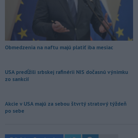
Obmedzenia na naftu majú platiť iba mesiac
USA predĺžili srbskej rafinérii NIS dočasnú výnimku
zo sankcií
Akcie v USA majú za sebou štvrtý stratový týždeň
po sebe