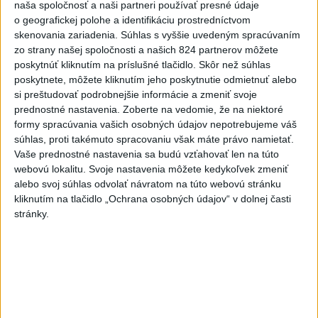
Afganec, ktorý v Mníchove
naša spoločnosť a naši partneri používať presné údaje
vrazil autom do davu, dostal
o geografickej polohe a identifikáciu prostredníctvom
skenovania zariadenia. Súhlas s vyššie uvedeným spracúvaním
TREST
zo strany našej spoločnosti a našich 824 partnerov môžete
aktualizované
dnes 12:14
,
dnes 12:52
poskytnúť kliknutím na príslušné tlačidlo. Skôr než súhlas
Západný Balkán sužujú
poskytnete, môžete kliknutím jeho poskytnutie odmietnuť alebo
si preštudovať podrobnejšie informácie a zmeniť svoje
rozsiahle požiare, teploty
prednostné nastavenia.
Zoberte na vedomie, že na niektoré
stúpli na 40 stupňov
formy spracúvania vašich osobných údajov nepotrebujeme váš
dnes 13:00
súhlas, proti takémuto spracovaniu však máte právo namietať.
Vaše prednostné nastavenia sa budú vzťahovať len na túto
Vozinha dostal veľkolepú
webovú lokalitu. Svoje nastavenia môžete kedykoľvek zmeniť
prezentáciu, dres mu priniesol
alebo svoj súhlas odvolať návratom na túto webovú stránku
parašutista
kliknutím na tlačidlo „Ochrana osobných údajov“ v dolnej časti
dnes 11:40
stránky.
Deväť Slovákov zabojuje na ME
v Paríži o čo najlepšie výsledky
dnes 13:05
Práve teraz