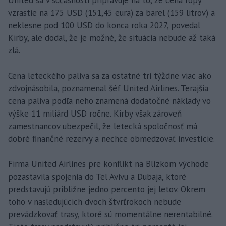
United sa v súčasnosti pripravuje na to, že cena ropy
vzrastie na 175 USD (151,45 eura) za barel (159 litrov) a
neklesne pod 100 USD do konca roka 2027, povedal
Kirby, ale dodal, že je možné, že situácia nebude až taká
zlá.
Cena leteckého paliva sa za ostatné tri týždne viac ako
zdvojnásobila, poznamenal šéf United Airlines. Terajšia
cena paliva podľa neho znamená dodatočné náklady vo
výške 11 miliárd USD ročne. Kirby však zároveň
zamestnancov ubezpečil, že letecká spoločnosť má
dobré finančné rezervy a nechce obmedzovať investície.
Firma United Airlines pre konflikt na Blízkom východe
pozastavila spojenia do Tel Avivu a Dubaja, ktoré
predstavujú približne jedno percento jej letov. Okrem
toho v nasledujúcich dvoch štvrťrokoch nebude
prevádzkovať trasy, ktoré sú momentálne nerentabilné.