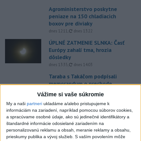
Agroministerstvo poskytne
peniaze na 150 chladiacich
boxov pre diviaky
aktualizované
dnes 12:11
,
dnes 13:22
ÚPLNÉ ZATMENIE SLNKA: Časť
Európy zahalí tma, hrozia
dôsledky
aktualizované
dnes 13:35
,
dnes 14:03
Taraba s Takáčom podpísali
memorandum o prechode
pozemkov pod NP
Vážime si vaše súkromie
aktualizované
dnes 13:26
,
dnes 14:05
My a naši
partneri
ukladáme a/alebo pristupujeme k
Maďarský parlament bude voliť
informáciám na zariadení, napríklad pomocou súborov cookies,
prezidenta republiky budúci
a spracúvame osobné údaje, ako sú jedinečné identifikátory a
utorok
štandardné informácie odosielané zariadením na
personalizovanú reklamu a obsah, meranie reklamy a obsahu,
aktualizované
dnes 13:43
,
dnes 13:59
prieskumy publika a vývoj služieb.
S vaším povolením môže