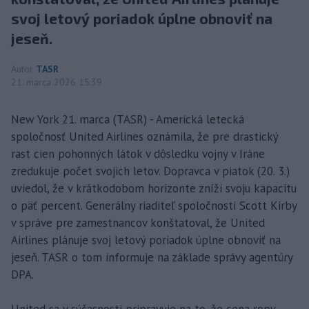
svoj letový poriadok úplne obnoviť na
jeseň.
Autor
TASR
21. marca 2026 15:39
New York 21. marca (TASR) - Americká letecká
spoločnosť United Airlines oznámila, že pre drastický
rast cien pohonných látok v dôsledku vojny v Iráne
zredukuje počet svojich letov. Dopravca v piatok (20. 3.)
uviedol, že v krátkodobom horizonte zníži svoju kapacitu
o päť percent. Generálny riaditeľ spoločnosti Scott Kirby
v správe pre zamestnancov konštatoval, že United
Airlines plánuje svoj letový poriadok úplne obnoviť na
jeseň. TASR o tom informuje na základe správy agentúry
DPA.