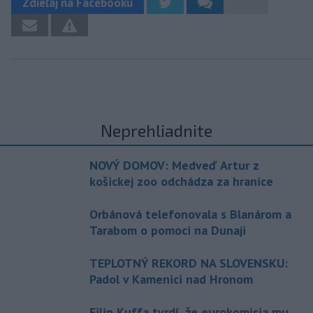
Zdieľaj na Facebooku
Neprehliadnite
NOVÝ DOMOV: Medveď Artur z
košickej zoo odchádza za hranice
Orbánová telefonovala s Blanárom a
Tarabom o pomoci na Dunaji
TEPLOTNÝ REKORD NA SLOVENSKU:
Padol v Kamenici nad Hronom
Filip Kuffa tvrdí, že eurokomisia mu