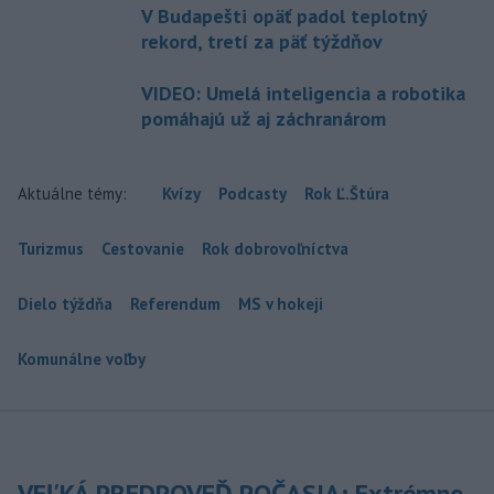
V Budapešti opäť padol teplotný
rekord, tretí za päť týždňov
VIDEO: Umelá inteligencia a robotika
pomáhajú už aj záchranárom
Aktuálne témy:
Kvízy
Podcasty
Rok Ľ.Štúra
Turizmus
Cestovanie
Rok dobrovoľníctva
Dielo týždňa
Referendum
MS v hokeji
Komunálne voľby
VEĽKÁ PREDPOVEĎ POČASIA: Extrémne