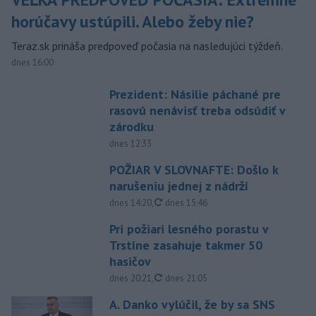
horúčavy ustúpili. Alebo žeby nie?
Teraz.sk prináša predpoveď počasia na nasledujúci týždeň.
dnes 16:00
Prezident: Násilie páchané pre
rasovú nenávisť treba odsúdiť v
zárodku
dnes 12:33
POŽIAR V SLOVNAFTE: Došlo k
narušeniu jednej z nádrží
aktualizované
dnes 14:20
,
dnes 15:46
Pri požiari lesného porastu v
Trstíne zasahuje takmer 50
hasičov
aktualizované
dnes 20:21
,
dnes 21:05
A. Danko vylúčil, že by sa SNS