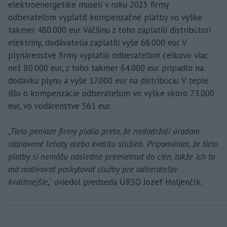
elektroenergetike museli v roku 2025 firmy
odberateľom vyplatiť kompenzačné platby vo výške
takmer 480.000 eur. Väčšinu z toho zaplatili distribútori
elektriny, dodávatelia zaplatili vyše 68.000 eur. V
plynárenstve firmy vyplatili odberateľom celkovo viac
než 80.000 eur, z toho takmer 64.000 eur pripadlo na
dodávku plynu a vyše 17.000 eur na distribúciu. V teple
išlo o kompenzácie odberateľom vo výške skoro 73.000
eur, vo vodárenstve 561 eur.
„Tieto peniaze firmy platia preto, že nedodržali úradom
stanovené lehoty alebo kvalitu služieb. Pripomínam, že tieto
platby si nemôžu následne premietnuť do cien, takže ich to
má motivovať poskytovať služby pre odberateľov
kvalitnejšie
,“ uviedol predseda ÚRSO Jozef Holjenčík.