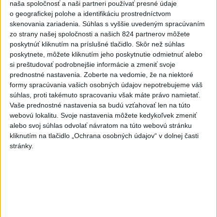
6h
24h
7d
naša spoločnosť a naši partneri používať presné údaje
o geografickej polohe a identifikáciu prostredníctvom
skenovania zariadenia. Súhlas s vyššie uvedeným spracúvaním
POŽIAR V SLOVNAFTE: Došlo k narušeniu
1
zo strany našej spoločnosti a našich 824 partnerov môžete
jednej z nádrží
poskytnúť kliknutím na príslušné tlačidlo. Skôr než súhlas
poskytnete, môžete kliknutím jeho poskytnutie odmietnuť alebo
2
ČIASTOČNÉ ZATMENIE SLNKA: Pozorovať sa bude dať v
si preštudovať podrobnejšie informácie a zmeniť svoje
stredu
prednostné nastavenia.
Zoberte na vedomie, že na niektoré
formy spracúvania vašich osobných údajov nepotrebujeme váš
3
V časti Košice-Krásna otvorili park pomenovaný po
súhlas, proti takémuto spracovaniu však máte právo namietať.
kňazovi Semivanovi
Vaše prednostné nastavenia sa budú vzťahovať len na túto
webovú lokalitu. Svoje nastavenia môžete kedykoľvek zmeniť
4
VEĽKÁ PREDPOVEĎ POČASIA: Extrémne horúčavy
alebo svoj súhlas odvolať návratom na túto webovú stránku
ustúpili. Alebo žeby nie?
kliknutím na tlačidlo „Ochrana osobných údajov“ v dolnej časti
stránky.
5
TRAGÉDIA NA DUNAJI: Muž sa išiel okúpať, z vody viac
nevyšiel
6
Fridrichová: Školy vyučujúce po novom musia mať
pripravené osnovy
7
Pri požiari lesného porastu v Trstíne zasahuje takmer 50