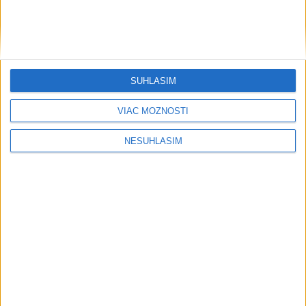
....
SÚHLASÍM
VIAC MOŽNOSTÍ
NESÚHLASÍM
....