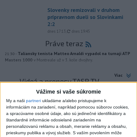
Slovenky remizovali v druhom
prípravnom dueli so Slovinkami
2:2
aktualizované
dnes 17:13
,
dnes 19:45
Práve teraz
-
Taliansky tenista Matteo Arnaldi vypadol na turnaji ATP
21:30
Masters 1000
v Montreale už v 3. kole dvojhry.
Viac
Videá a prenosy TASR TV
Vážime si vaše súkromie
Deväť Slovákov zabojuje na ME v Paríži
My a naši
partneri
ukladáme a/alebo pristupujeme k
o čo najlepšie výsledky
informáciám na zariadení, napríklad pomocou súborov cookies,
a spracúvame osobné údaje, ako sú jedinečné identifikátory a
Viac
štandardné informácie odosielané zariadením na
Najčítanejšie
personalizovanú reklamu a obsah, meranie reklamy a obsahu,
prieskumy publika a vývoj služieb.
S vaším povolením môže