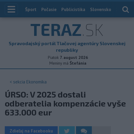
Index
Šport
Počasie
Publicistika
Slovensko
Zahranič
TERAZ
.SK
Spravodajský portál Tlačovej agentúry Slovenskej
republiky
Piatok
7. august 2026
Meniny má
Štefánia
< sekcia
Ekonomika
ÚRSO: V 2025 dostali
odberatelia kompenzácie vyše
633.000 eur
Zdieľaj na Facebooku