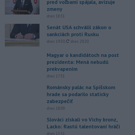
pred voľbami spájala, avizuje
zmeny
dnes 18:51
Senát USA schválil zákon o
sankciách proti Rusku
aktualizované
dnes 19:50
,
dnes 20:20
Magyar o kandidátoch na post
prezidenta: Mená nebudú
prekvapením
dnes 17:31
Románsky palác na Spišskom
hrade sa podarilo staticky
zabezpečiť
dnes 18:00
Slováci získali vo Vichy bronz,
Lacko: Rastú talentovaní hráči
dnes 15:51