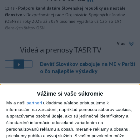
-
Podporu kandidatúre Slovenskej republiky na nestále
12:49
členstvo
v Bezpečnostnej rade Organizácie Spojených národov
(OSN) na roky 2028 až 2029 písomne vyjadrilo už 123 zo 193
členských štátov OSN.
Viac
Videá a prenosy TASR TV
Deväť Slovákov zabojuje na ME v Paríži
o čo najlepšie výsledky
Viac
Vážime si vaše súkromie
Najčítanejšie
My a naši
partneri
ukladáme a/alebo pristupujeme k
6h
24h
7d
informáciám na zariadení, napríklad pomocou súborov cookies,
a spracúvame osobné údaje, ako sú jedinečné identifikátory a
štandardné informácie odosielané zariadením na
Po streľbe v škole neďaleko Bangkoku
1
personalizovanú reklamu a obsah, meranie reklamy a obsahu,
hlásia štyroch mŕtvych
prieskumy publika a vývoj služieb.
S vaším povolením môže