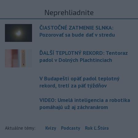
Neprehliadnite
ČIASTOČNÉ ZATMENIE SLNKA:
Pozorovať sa bude dať v stredu
ĎALŠÍ TEPLOTNÝ REKORD: Tentoraz
padol v Dolných Plachtinciach
V Budapešti opäť padol teplotný
rekord, tretí za päť týždňov
VIDEO: Umelá inteligencia a robotika
pomáhajú už aj záchranárom
Aktuálne témy:
Kvízy
Podcasty
Rok Ľ.Štúra