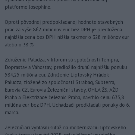
platforme Josephine.
Oproti pôvodnej predpokladanej hodnote stavebných
prác za vyše 862 miliónov eur bez DPH je predložená
najnižšia cena bez DPH nižšia takmer o 328 miliónov eur
alebo o 38 %.
Združenie Paludza, v ktorom sú spoločnosti Tempra,
Doprastav a Váhostav, predložilo druhú najnižšiu ponuku
584,25 milióna eur. Združenie Liptovský Hrádok -
Paludza, zložené zo spoločností Strabag, Subterra,
Eurovia CZ, Eurovia Železniční stavby, OHLA ŽS, AŽD
Praha a Elektrizace železnic Praha, navrhlo cenu 635,8
milióna eur bez DPH. Uchádzači predkladali ponuky do 6.
marca.
Železničiari vyhlásili súťaž na modernizáciu liptovského
úseku trate v januári 2025, pri vyhlásení verejného