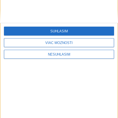
SÚHLASÍM
VIAC MOŽNOSTÍ
NESÚHLASÍM
....