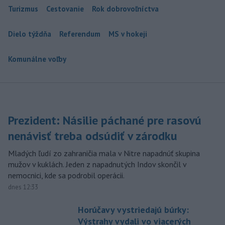
Turizmus
Cestovanie
Rok dobrovoľníctva
Dielo týždňa
Referendum
MS v hokeji
Komunálne voľby
Prezident: Násilie páchané pre rasovú
nenávisť treba odsúdiť v zárodku
Mladých ľudí zo zahraničia mala v Nitre napadnúť skupina
mužov v kuklách. Jeden z napadnutých Indov skončil v
nemocnici, kde sa podrobil operácii.
dnes 12:33
Horúčavy vystriedajú búrky:
Výstrahy vydali vo viacerých