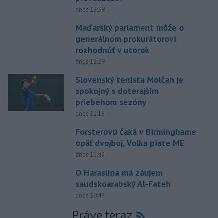
dnes 12:39
Maďarský parlament môže o
generálnom prokurátorovi
rozhodnúť v utorok
dnes 12:29
Slovenský tenista Molčan je
spokojný s doterajším
priebehom sezóny
dnes 12:18
Forsterovú čaká v Birminghame
opäť dvojboj, Volka piate ME
dnes 11:43
O Haraslína má záujem
saudskoarabský Al-Fateh
dnes 10:44
Práve teraz