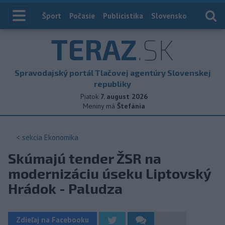
Index
Šport
Počasie
Publicistika
Slovensko
Zahranič
TERAZ
.SK
Spravodajský portál Tlačovej agentúry Slovenskej
republiky
Piatok
7. august 2026
Meniny má
Štefánia
< sekcia
Ekonomika
Skúmajú tender ŽSR na
modernizáciu úseku Liptovský
Hrádok - Paludza
Zdieľaj na Facebooku