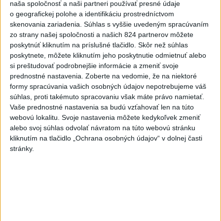
naša spoločnosť a naši partneri používať presné údaje
2
Kruhová križovatka v Poprade v smere z Hozelca bude
o geografickej polohe a identifikáciu prostredníctvom
hotová budúci rok
skenovania zariadenia. Súhlas s vyššie uvedeným spracúvaním
zo strany našej spoločnosti a našich 824 partnerov môžete
3
ÚPLNÉ ZATMENIE SLNKA: Časť Európy zahalí tma,
poskytnúť kliknutím na príslušné tlačidlo. Skôr než súhlas
hrozia dôsledky
poskytnete, môžete kliknutím jeho poskytnutie odmietnuť alebo
si preštudovať podrobnejšie informácie a zmeniť svoje
4
Prešovský kraj vyzýva k využitiu bezplatného parkoviska v
prednostné nastavenia.
Zoberte na vedomie, že na niektoré
Tatrách
formy spracúvania vašich osobných údajov nepotrebujeme váš
súhlas, proti takémuto spracovaniu však máte právo namietať.
5
Raši odsudzuje útok na cudzincov v Nitre
Vaše prednostné nastavenia sa budú vzťahovať len na túto
webovú lokalitu. Svoje nastavenia môžete kedykoľvek zmeniť
6
Útok na cudzincov v Nitre: Agresori boli údajne v kuklách
alebo svoj súhlas odvolať návratom na túto webovú stránku
kliknutím na tlačidlo „Ochrana osobných údajov“ v dolnej časti
7
V Košiciach Nad jazerom začína výstavba
stránky.
chodníka,otvorili aj pumptrack
Najnovšie správy na Teraz.sk
Vyhlásenia
Priame prenosy z Národnej rady SR