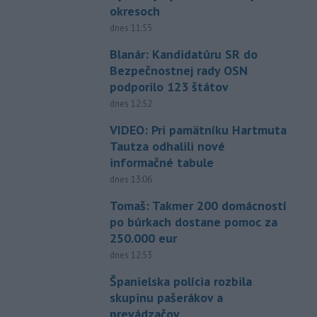
okresoch
dnes 11:55
Blanár: Kandidatúru SR do
Bezpečnostnej rady OSN
podporilo 123 štátov
dnes 12:52
VIDEO: Pri pamätníku Hartmuta
Tautza odhalili nové
informačné tabule
dnes 13:06
Tomaš: Takmer 200 domácností
po búrkach dostane pomoc za
250.000 eur
dnes 12:53
Španielska polícia rozbila
skupinu pašerákov a
prevádzačov