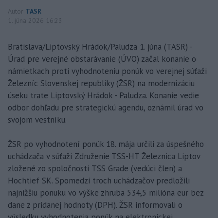
Autor
TASR
1. júna 2026 16:23
Bratislava/Liptovský Hrádok/Paludza 1. júna (TASR) -
Úrad pre verejné obstarávanie (ÚVO) začal konanie o
námietkach proti vyhodnoteniu ponúk vo verejnej súťaži
Železníc Slovenskej republiky (ŽSR) na modernizáciu
úseku trate Liptovský Hrádok - Paludza. Konanie vedie
odbor dohľadu pre strategickú agendu, oznámil úrad vo
svojom vestníku.
ŽSR po vyhodnotení ponúk 18. mája určili za úspešného
uchádzača v súťaži Združenie TSS-HT Železnica Liptov
zložené zo spoločností TSS Grade (vedúci člen) a
Hochtief SK. Spomedzi troch uchádzačov predložili
najnižšiu ponuku vo výške zhruba 534,5 milióna eur bez
dane z pridanej hodnoty (DPH). ŽSR informovali o
výsledku vyhodnotenia ponúk na elektronickej