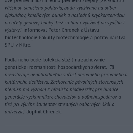
dve plemená husí a jedno plemeno sliepky. „
Zvieratá sú
väčšinou samčieho pohlavia, budú využívané na odber
ejakulátov, kmeňových buniek a následnú kryokonzerváciu
na účely génovej banky. Tiež sa budú využívať na výučbu i
výstavy
,“ informoval Peter Chrenek z Ústavu
biotechnológie Fakulty biotechnológie a potravinárstva
SPU v Nitre.
Podľa neho bude kolekcia slúžiť na zachovanie
genetickej rozmanitosti hospodárskych zvierat. „
Tá
predstavuje nenahraditeľnú súčasť národného prírodného a
kultúrneho dedičstva. Zachovanie pôvodných slovenských
plemien má význam z hľadiska biodiverzity, pre budúce
generácie výskumníkov, chovateľov a poľnohospodárov a
tiež pri výučbe študentov stredných odborných škôl a
univerzít
,“ doplnil Chrenek.