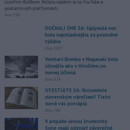
Jozefom Božikom. Reláciu nájdete aj na YouTube a
podcastových platformách.
dnes 7:00
DOČKALI SME SA: Uplynulá noc
bola najchladnejšia za posledné
týždne
dnes 10:27
Venhart:Bomba v Nagasaki bola
silnejšia ako v Hirošime,no
menej účinná
dnes 8:24
OTESTUJTE SA: Rozumiete
slovenským nárečiam? Tieto
slová vás potrápia
dnes 7:00
V prípade únosu študentky
Sone majú odznieť záverečné