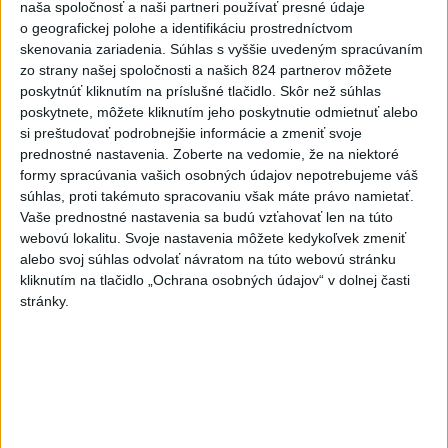
naša spoločnosť a naši partneri používať presné údaje
6h
24h
7d
o geografickej polohe a identifikáciu prostredníctvom
skenovania zariadenia. Súhlas s vyššie uvedeným spracúvaním
zo strany našej spoločnosti a našich 824 partnerov môžete
DRÁMA V PARLAMENTE: Poslankyňa
1
poskytnúť kliknutím na príslušné tlačidlo. Skôr než súhlas
hádzala do premiéra vajíčka
poskytnete, môžete kliknutím jeho poskytnutie odmietnuť alebo
si preštudovať podrobnejšie informácie a zmeniť svoje
2
Festival Lovestream 2026 pokračuje, druhý deň zakončil
prednostné nastavenia.
Zoberte na vedomie, že na niektoré
Robbie Williams
formy spracúvania vašich osobných údajov nepotrebujeme váš
súhlas, proti takémuto spracovaniu však máte právo namietať.
3
Skončili ďalšie desiatky menších pôšt, samosprávam sa
Vaše prednostné nastavenia sa budú vzťahovať len na túto
to nepáči
webovú lokalitu. Svoje nastavenia môžete kedykoľvek zmeniť
alebo svoj súhlas odvolať návratom na túto webovú stránku
4
SMRŤ V HORÁCH: V Západných Tatrách zomrel 76-ročný
kliknutím na tlačidlo „Ochrana osobných údajov“ v dolnej časti
turista
stránky.
5
VEĽKÁ PREDPOVEĎ POČASIA: Extrémne horúčavy
ustúpili. Alebo žeby nie?
6
Prešov remizoval v domácom dueli 3. kola s Liptovským
Mikulášom