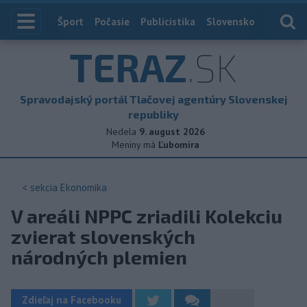
Index
Šport
Počasie
Publicistika
Slovensko
Zahranič
TERAZ
.SK
Spravodajský portál Tlačovej agentúry Slovenskej
republiky
Nedela
9. august 2026
Meniny má
Ľubomíra
< sekcia
Ekonomika
V areáli NPPC zriadili Kolekciu
zvierat slovenských
národných plemien
Zdieľaj na Facebooku