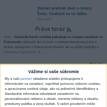
Slováci prehrali duel o bronz,
Štolc: Hodnotí sa to ťažko
dnes 10:18
Práve teraz
-
Slovenskí hasiči naďalej pokračujú vo svojom nasadení vo
10:52
Francúzsku.
Uplynulé dni sa niesli v znamení intenzívnej práce v
teréne, spolupráce s francúzskymi hasičmi, ale aj údržby techniky a
potrebnej regenerácie síl.
Viac
Videá a prenosy TASR TV
Vážime si vaše súkromie
Deväť Slovákov zabojuje na ME v Paríži
My a naši
partneri
ukladáme a/alebo pristupujeme k
informáciám na zariadení, napríklad pomocou súborov cookies,
o čo najlepšie výsledky
a spracúvame osobné údaje, ako sú jedinečné identifikátory a
štandardné informácie odosielané zariadením na
Viac
personalizovanú reklamu a obsah, meranie reklamy a obsahu,
Najčítanejšie
prieskumy publika a vývoj služieb.
S vaším povolením môže