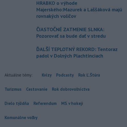
HRABKO o výhode
Majerského:Mazurek a Laššáková majú
rovnakých voličov
ČIASTOČNÉ ZATMENIE SLNKA:
Pozorovať sa bude dať v stredu
ĎALŠÍ TEPLOTNÝ REKORD: Tentoraz
padol v Dolných Plachtinciach
Aktuálne témy:
Kvízy
Podcasty
Rok Ľ.Štúra
Turizmus
Cestovanie
Rok dobrovoľníctva
Dielo týždňa
Referendum
MS v hokeji
Komunálne voľby