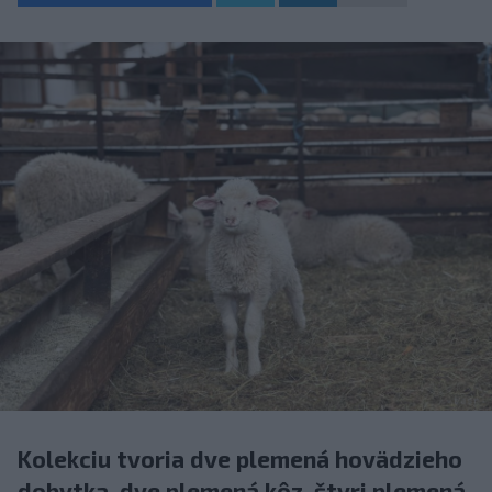
Kolekciu tvoria dve plemená hovädzieho
dobytka, dve plemená kôz, štyri plemená