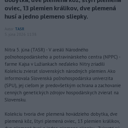
oviec, 13 plemien králikov, dve plemená
husí a jedno plemeno sliepky.
Autor
TASR
5. júna 2026 11:38
Nitra 5. júna (TASR) - V areáli Národného
poľnohospodárskeho a potravinárskeho centra (NPPC) -
farme Kajsa v Lužiankach neďaleko Nitry zriadili
Kolekciu zvierat slovenských národných plemien. Ako
informovala Slovenská poľnohospodárska univerzita
(SPU), jej cieľom je predovšetkým ochrana a zachovanie
cenných genetických zdrojov hospodárskych zvierat na
Slovensku.
Kolekciu tvoria dve plemená hovädzieho dobytka, dve
plemená kôz, štyri plemená oviec, 13 plemien králikov,