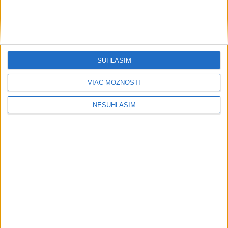
SÚHLASÍM
VIAC MOŽNOSTÍ
NESÚHLASÍM
....