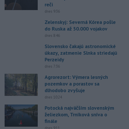
reči
dnes 9:36
Zelenskyj: Severná Kórea pošle
do Ruska až 50.000 vojakov
dnes 8:46
Slovensko čakajú astronomické
úkazy, zatmenie Slnka striedajú
Perzeidy
dnes 7:36
Agrorezort: Výmera lesných
pozemkov a porastov sa
dlhodobo zvyšuje
dnes 10:24
Potocká najväčším slovenským
želiezkom, Trníková sníva o
finále
dnes 9:11