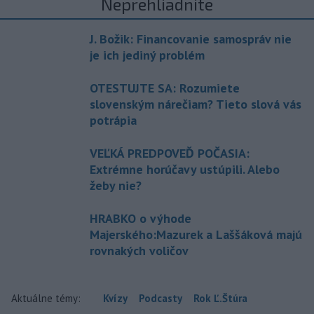
Neprehliadnite
J. Božik: Financovanie samospráv nie
je ich jediný problém
OTESTUJTE SA: Rozumiete
slovenským nárečiam? Tieto slová vás
potrápia
VEĽKÁ PREDPOVEĎ POČASIA:
Extrémne horúčavy ustúpili. Alebo
žeby nie?
HRABKO o výhode
Majerského:Mazurek a Laššáková majú
rovnakých voličov
Aktuálne témy:
Kvízy
Podcasty
Rok Ľ.Štúra