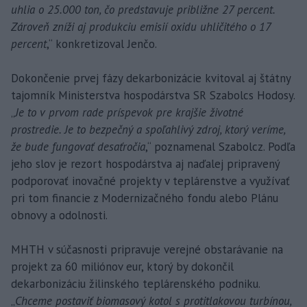
uhlia o 25.000 ton, čo predstavuje približne 27 percent.
Zároveň zníži aj produkciu emisií oxidu uhličitého o 17
percent
,“ konkretizoval Jenčo.
Dokončenie prvej fázy dekarbonizácie kvitoval aj štátny
tajomník Ministerstva hospodárstva SR Szabolcs Hodosy.
„
Je to v prvom rade príspevok pre krajšie životné
prostredie. Je to bezpečný a spoľahlivý zdroj, ktorý veríme,
že bude fungovať desaťročia
,“ poznamenal Szabolcz. Podľa
jeho slov je rezort hospodárstva aj naďalej pripravený
podporovať inovačné projekty v teplárenstve a využívať
pri tom financie z Modernizačného fondu alebo Plánu
obnovy a odolnosti.
MHTH v súčasnosti pripravuje verejné obstarávanie na
projekt za 60 miliónov eur, ktorý by dokončil
dekarbonizáciu žilinského teplárenského podniku.
„
Chceme postaviť biomasový kotol s protitlakovou turbínou,