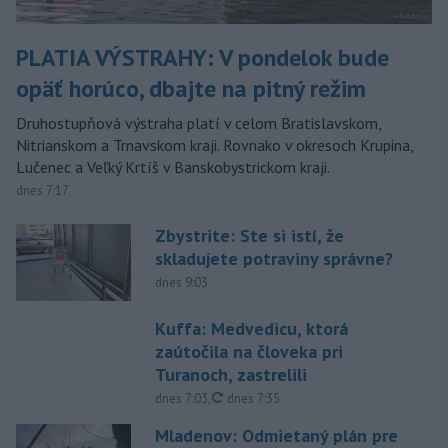
PLATIA VÝSTRAHY: V pondelok bude
opäť horúco, dbajte na pitný režim
Druhostupňová výstraha platí v celom Bratislavskom,
Nitrianskom a Trnavskom kraji. Rovnako v okresoch Krupina,
Lučenec a Veľký Krtíš v Banskobystrickom kraji.
dnes 7:17
Zbystrite: Ste si istí, že
skladujete potraviny správne?
dnes 9:03
Kuffa: Medvedicu, ktorá
zaútočila na človeka pri
Turanoch, zastrelili
aktualizované
dnes 7:03
,
dnes 7:35
Mladenov: Odmietaný plán pre