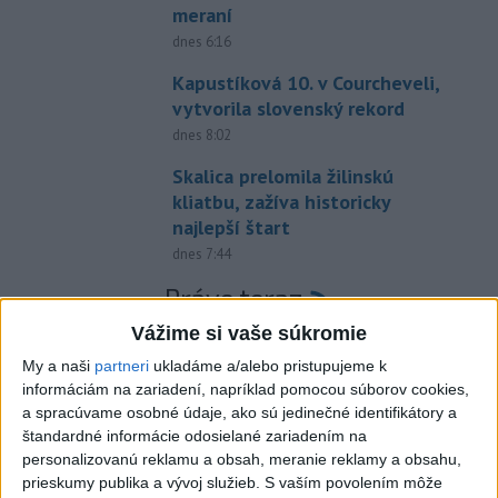
meraní
dnes 6:16
Kapustíková 10. v Courcheveli,
vytvorila slovenský rekord
dnes 8:02
Skalica prelomila žilinskú
kliatbu, zažíva historicky
najlepší štart
dnes 7:44
Práve teraz
Vážime si vaše súkromie
-
Slovenská reprezentantka v skokoch na lyžiach Kira
08:02
Mária Kapustíková
dosiahla životný úspech. Na podujatí letnej
My a naši
partneri
ukladáme a/alebo pristupujeme k
Grand Prix vo francúzskom Courcheveli obsadila desiate miesto,
informáciám na zariadení, napríklad pomocou súborov cookies,
pričom v druhom kole vytvorila výkonom 124,5 m nový oficiálny
a spracúvame osobné údaje, ako sú jedinečné identifikátory a
ženský slovenský rekord.
štandardné informácie odosielané zariadením na
personalizovanú reklamu a obsah, meranie reklamy a obsahu,
Viac
prieskumy publika a vývoj služieb.
S vaším povolením môže