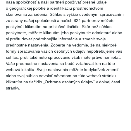
Videá a prenosy TASR TV
naša spoločnosť a naši partneri používať presné údaje
o geografickej polohe a identifikáciu prostredníctvom
Deväť Slovákov zabojuje na ME v Paríži
skenovania zariadenia. Súhlas s vyššie uvedeným spracúvaním
zo strany našej spoločnosti a našich 824 partnerov môžete
o čo najlepšie výsledky
poskytnúť kliknutím na príslušné tlačidlo. Skôr než súhlas
poskytnete, môžete kliknutím jeho poskytnutie odmietnuť alebo
si preštudovať podrobnejšie informácie a zmeniť svoje
Viac
prednostné nastavenia.
Zoberte na vedomie, že na niektoré
Najčítanejšie
formy spracúvania vašich osobných údajov nepotrebujeme váš
súhlas, proti takémuto spracovaniu však máte právo namietať.
6h
24h
7d
Vaše prednostné nastavenia sa budú vzťahovať len na túto
webovú lokalitu. Svoje nastavenia môžete kedykoľvek zmeniť
MLADÍK VYPADOL Z FERRATY: Na Skalke
1
alebo svoj súhlas odvolať návratom na túto webovú stránku
kliknutím na tlačidlo „Ochrana osobných údajov“ v dolnej časti
pri Kremnici zasahovali záchranári
stránky.
2
DRÁMA V PARLAMENTE: Poslankyňa hádzala do
premiéra vajíčka
3
Česká vláda uvažuje nad zvýšením valorizácie dôchodkov
na dvojnásobok