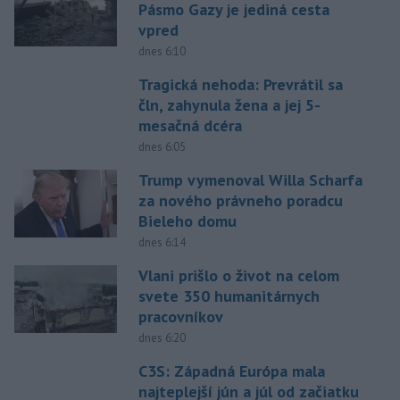
Pásmo Gazy je jediná cesta
vpred
dnes 6:10
Tragická nehoda: Prevrátil sa
čln, zahynula žena a jej 5-
mesačná dcéra
dnes 6:05
Trump vymenoval Willa Scharfa
za nového právneho poradcu
Bieleho domu
dnes 6:14
Vlani prišlo o život na celom
svete 350 humanitárnych
pracovníkov
dnes 6:20
C3S: Západná Európa mala
najteplejší jún a júl od začiatku