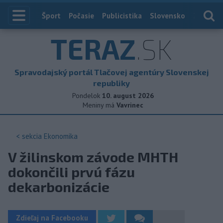
Index
Šport
Počasie
Publicistika
Slovensko
Zahranič
TERAZ
.SK
Spravodajský portál Tlačovej agentúry Slovenskej
republiky
Pondelok
10. august 2026
Meniny má
Vavrinec
< sekcia
Ekonomika
V žilinskom závode MHTH
dokončili prvú fázu
dekarbonizácie
Zdieľaj na Facebooku