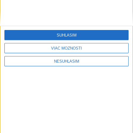
SÚHLASÍM
VIAC MOŽNOSTÍ
NESÚHLASÍM
....