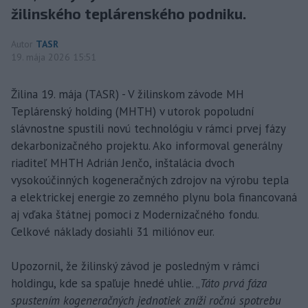
žilinského teplárenského podniku.
Autor
TASR
19. mája 2026 15:51
Žilina 19. mája (TASR) - V žilinskom závode MH
Teplárenský holding (MHTH) v utorok popoludní
slávnostne spustili novú technológiu v rámci prvej fázy
dekarbonizačného projektu. Ako informoval generálny
riaditeľ MHTH Adrián Jenčo, inštalácia dvoch
vysokoúčinných kogeneračných zdrojov na výrobu tepla
a elektrickej energie zo zemného plynu bola financovaná
aj vďaka štátnej pomoci z Modernizačného fondu.
Celkové náklady dosiahli 31 miliónov eur.
Upozornil, že žilinský závod je posledným v rámci
holdingu, kde sa spaľuje hnedé uhlie. „
Táto prvá fáza
spustením kogeneračných jednotiek zníži ročnú spotrebu