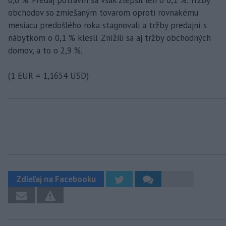
0,6 %. Predaj potravín sa však zlepšil len o 0,1 %. Tržby
obchodov so zmiešaným tovarom oproti rovnakému
mesiacu predošlého roka stagnovali a tržby predajní s
nábytkom o 0,1 % klesli. Znížili sa aj tržby obchodných
domov, a to o 2,9 %.
(1 EUR = 1,1654 USD)
Zdieľaj na Facebooku