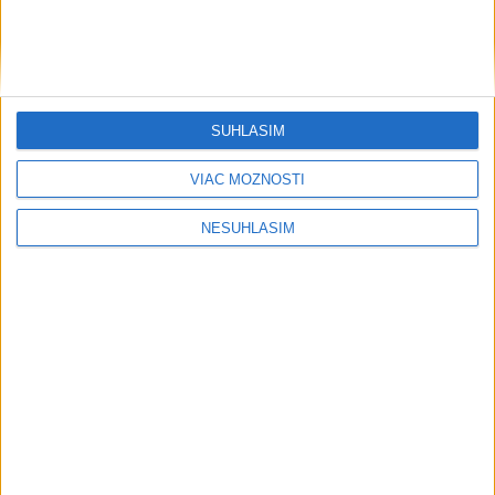
Wesemann ovládol skoky z 3 m dosky
a má druhé zlato
včera 21:37
SÚHLASÍM
Aarhus zvíťazil nad Sabahom Baku
2:1
VIAC MOŽNOSTÍ
včera 21:23
NESÚHLASÍM
Jaissle sa stal novým trénerom
Newcastlu United
včera 20:32
Bajlová a Sereda si vybojovali zlato v
mixe z 10 m veže
včera 19:48