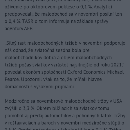
oživenie po októbrovom poklese o 0,1 %. Analytici
predpovedali, že maloobchod sa v novembri posilní len
o 0,4 %. TASR o tom informuje na základe správy
agentúry AFP.
„Silný rast maloobchodných tržieb v novembri podporuje
náš odhad, že sviatočná sezóna bola pre
maloobchodníkov dobrá a objem maloobchodných
tržieb počas sviatkov vzrástol najsilnejšie od roku 2021,“
povedal ekonóm spoločnosti Oxford Economics Michael
Pearce. Upozornil však na to, že míňali hlavne
domácnosti s vysokými príjmami.
Medziročne sa novembrové maloobchodné tržby v USA
zvýšili o 3,3 %. Okrem blížiacich sa sviatkov tomu
pomohol aj predaj automobilov a pohonných látok. Tržby
v reštauráciách a baroch v novembri medziročne stúpli o