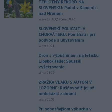
TEPLOTNÝ REKORD NA
SLOVENSKU: Padol v Kamenici
nad Hronom
aktualizované
včera 17:09
,
včera 18:42
SLOVENSKÍ POLICAJTI V
CHORVÁTSKU: Pomáhali i pri
podvode s ubytovaním
včera 19:21
Dron s výbušninami na letisku
Lipsko/Halle: Spustili
vyšetrovanie
včera 21:29
ZRÁŽKA VLAKU S AUTOM V
LOZORNE: Rušňovodič jej už
nedokázal zabrániť
včera 20:05
Pri sobotňajšom výbuchu v