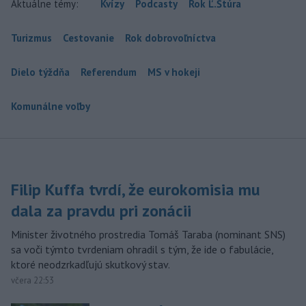
Aktuálne témy:
Kvízy
Podcasty
Rok Ľ.Štúra
Turizmus
Cestovanie
Rok dobrovoľníctva
Dielo týždňa
Referendum
MS v hokeji
Komunálne voľby
Filip Kuffa tvrdí, že eurokomisia mu
dala za pravdu pri zonácii
Minister životného prostredia Tomáš Taraba (nominant SNS)
sa voči týmto tvrdeniam ohradil s tým, že ide o fabulácie,
ktoré neodzrkadľujú skutkový stav.
včera 22:53