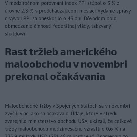
V medziročnom porovnaní index PPI stúpol o 3 % z
úrovne 2,8 % v predchádzajúcom mesiaci. Vydanie správy
o vývoji PPI sa oneskorilo o 43 dní. Dôvodom bolo
obmedzenie činnosti federálnej vlády, takzvaný
shutdown.
Rast tržieb amerického
maloobchodu v novembri
prekonal očakávania
Maloobchodné tržby v Spojených štátoch sa v novembri
zvýšili viac, ako sa očakávalo. Údaje, ktoré v stredu
zverejnilo ministerstvo obchodu USA, ukázali, že celkové
tržby maloobchodu medzimesačne vzrástli o 0,6 % na
735,9 miliardy USD (631,46 miliardy eur). Znamenalo to