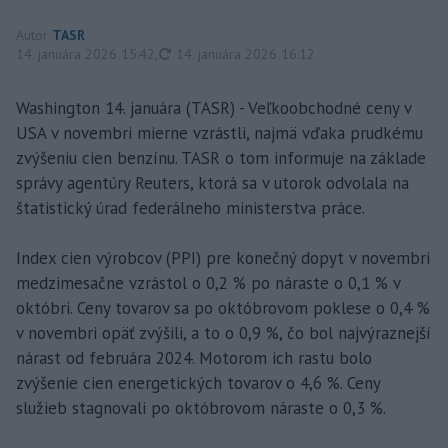
Autor
TASR
aktualizované
14. januára 2026 15:42
,
14. januára 2026 16:12
Washington 14. januára (TASR) - Veľkoobchodné ceny v
USA v novembri mierne vzrástli, najmä vďaka prudkému
zvýšeniu cien benzínu. TASR o tom informuje na základe
správy agentúry Reuters, ktorá sa v utorok odvolala na
štatistický úrad federálneho ministerstva práce.
Index cien výrobcov (PPI) pre konečný dopyt v novembri
medzimesačne vzrástol o 0,2 % po náraste o 0,1 % v
októbri. Ceny tovarov sa po októbrovom poklese o 0,4 %
v novembri opäť zvýšili, a to o 0,9 %, čo bol najvýraznejší
nárast od februára 2024. Motorom ich rastu bolo
zvýšenie cien energetických tovarov o 4,6 %. Ceny
služieb stagnovali po októbrovom náraste o 0,3 %.