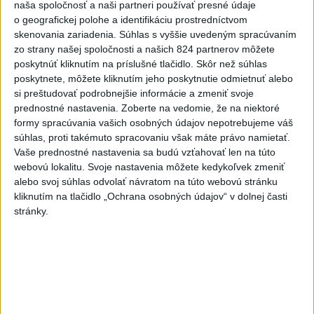
naša spoločnosť a naši partneri používať presné údaje
Práve teraz
o geografickej polohe a identifikáciu prostredníctvom
skenovania zariadenia. Súhlas s vyššie uvedeným spracúvaním
-
Štátny tajomník ministerstva životného prostredia Filip
22:44
zo strany našej spoločnosti a našich 824 partnerov môžete
Kuffa tvrdí,
že mu Európska komisia (EK) dala za pravdu v súvislosti
poskytnúť kliknutím na príslušné tlačidlo. Skôr než súhlas
s vládnou pripomienkou k zonáciám národných parkov (NP) a naďalej
poskytnete, môžete kliknutím jeho poskytnutie odmietnuť alebo
je tak ohrozených 450 miliónov eur z plánu obnovy.
si preštudovať podrobnejšie informácie a zmeniť svoje
prednostné nastavenia.
Zoberte na vedomie, že na niektoré
formy spracúvania vašich osobných údajov nepotrebujeme váš
Viac
Videá a prenosy TASR TV
súhlas, proti takémuto spracovaniu však máte právo namietať.
Vaše prednostné nastavenia sa budú vzťahovať len na túto
webovú lokalitu. Svoje nastavenia môžete kedykoľvek zmeniť
TK Ministra spravodlivosti SR B.
alebo svoj súhlas odvolať návratom na túto webovú stránku
Suska
kliknutím na tlačidlo „Ochrana osobných údajov“ v dolnej časti
stránky.
Viac
Najčítanejšie
6h
24h
7d
Český herec Vladimír Polívka odmietol
1