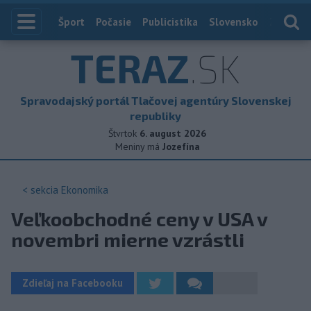
Index
Šport
Počasie
Publicistika
Slovensko
Zahranič
TERAZ
.SK
Spravodajský portál Tlačovej agentúry Slovenskej
republiky
Štvrtok
6. august 2026
Meniny má
Jozefína
< sekcia
Ekonomika
Veľkoobchodné ceny v USA v
novembri mierne vzrástli
Zdieľaj na Facebooku