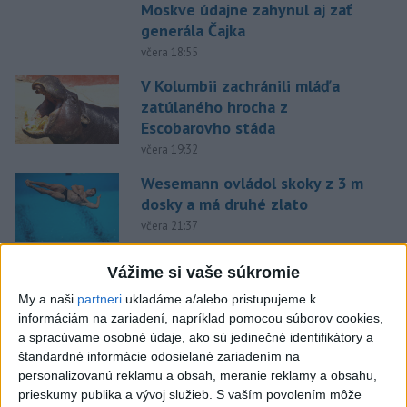
Moskve údajne zahynul aj zať
generála Čajka
včera 18:55
V Kolumbii zachránili mláďa
zatúlaného hrocha z
Escobarovho stáda
včera 19:32
Wesemann ovládol skoky z 3 m
dosky a má druhé zlato
včera 21:37
Gutová-Behramiová definitívne
Vážime si vaše súkromie
ukončila kariéru
My a naši
partneri
ukladáme a/alebo pristupujeme k
včera 19:17
informáciám na zariadení, napríklad pomocou súborov cookies,
a spracúvame osobné údaje, ako sú jedinečné identifikátory a
Európske ligy vyzvali na
štandardné informácie odosielané zariadením na
reformu riadenia FIFA
personalizovanú reklamu a obsah, meranie reklamy a obsahu,
včera 18:49
prieskumy publika a vývoj služieb.
S vaším povolením môže