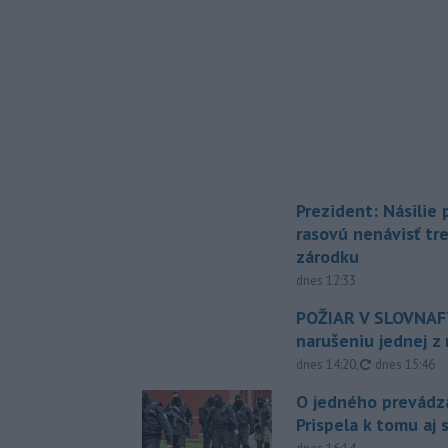
Prezident: Násilie
rasovú nenávisť tr
zárodku
dnes 12:33
POŽIAR V SLOVNAFT
narušeniu jednej z 
aktualizovan
dnes 14:20
,
dnes 15:46
O jedného prevádz
Prispela k tomu aj 