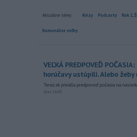
Aktuálne témy:
Kvízy
Podcasty
Rok Ľ.Š
Komunálne voľby
VEĽKÁ PREDPOVEĎ POČASIA:
horúčavy ustúpili. Alebo žeby 
Teraz.sk prináša predpoveď počasia na nasledu
dnes 16:00