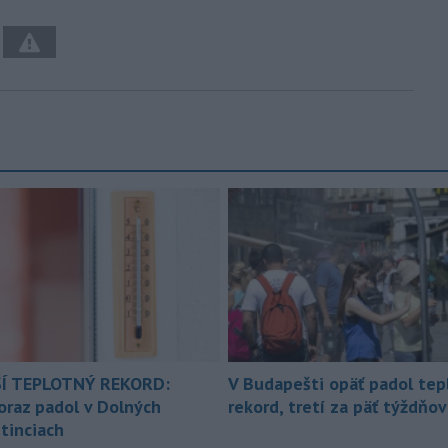
Í TEPLOTNÝ REKORD:
V Budapešti opäť padol tep
oraz padol v Dolných
rekord, tretí za päť týždňov
tinciach