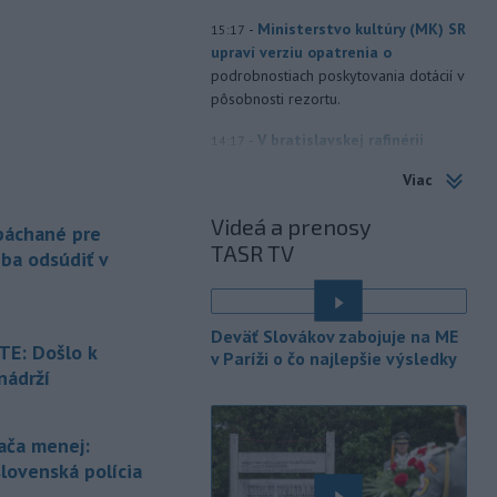
-
Ministerstvo kultúry (MK) SR
15:17
upraví verziu opatrenia o
podrobnostiach poskytovania dotácií v
pôsobnosti rezortu.
-
V bratislavskej rafinérii
14:17
Slovnaft horí uskladnený ropný
Viac
produkt.
TASR o tom informovala
rafinéria s tým, že obyvateľom nehrozí
Videá a prenosy
 páchané pre
nebezpečenstvo.
TASR TV
eba odsúdiť v
-
Jedným zo zdravotných rizík
13:50
na festivale môže byť vyššia
úroveň
hluku. Je preto dobré držať sa
Deväť Slovákov zabojuje na ME
ďalej od reproduktorov, používať
E: Došlo k
v Paríži o čo najlepšie výsledky
chrániče sluchu či dodržiavať
nádrží
prestávky.
é
-
Podporu kandidatúre
12:49
ača menej:
Slovenskej republiky na nestále
slovenská polícia
členstvo
v Bezpečnostnej rade