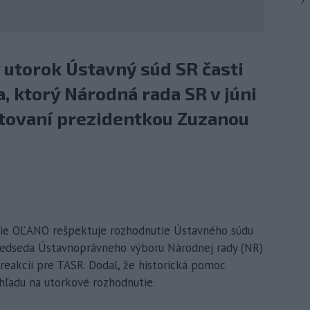
7
v utorok Ústavný súd SR časti
, ktorý Národná rada SR v júni
etovaní prezidentkou Zuzanou
utie OĽANO rešpektuje rozhodnutie Ústavného súdu
Predseda Ústavnoprávneho výboru Národnej rady (NR)
reakcii pre TASR. Dodal, že historická pomoc
hľadu na utorkové rozhodnutie.