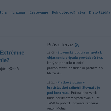
túra
Turizmus
Cestovanie
Rok dobrovoľníctva
Dielo týždňa
Práve teraz
 Extrémne
-
Slovenská polícia prispela k
16:08
objasneniu prípadu prevádzačstva,
nie?
ktorý sa podarilo ukončiť
právoplatným odsúdením páchateľa v
júci týždeň.
Maďarsku.
-
Piatkový požiar v
15:21
bratislavskej rafinérii Slovnaft je
pod kontrolou.
Príčina jeho vzniku
bude predmetom vyšetrovania. Pre
TASR to potvrdil hovorca rafinérie
Anton Molnár.