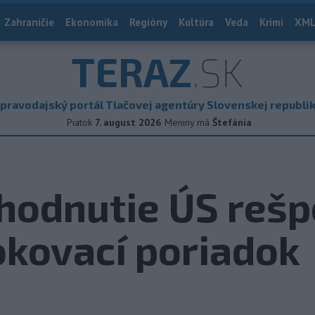
Zahraničie
Ekonomika
Regióny
Kultúra
Veda
Krimi
XML
TERAZ
.SK
pravodajský portál Tlačovej agentúry Slovenskej republi
Piatok
7. august 2026
Meniny má
Štefánia
hodnutie ÚS reš
okovací poriadok