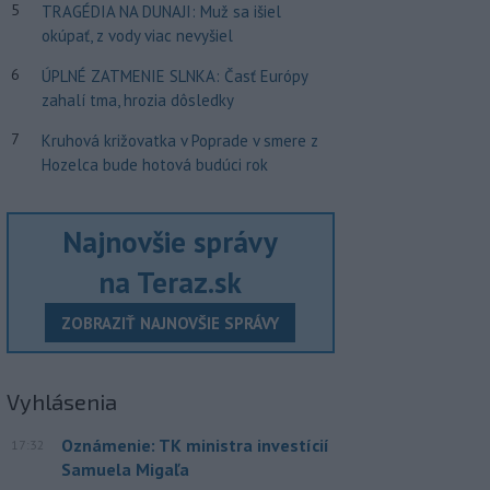
5
TRAGÉDIA NA DUNAJI: Muž sa išiel
okúpať, z vody viac nevyšiel
6
ÚPLNÉ ZATMENIE SLNKA: Časť Európy
zahalí tma, hrozia dôsledky
7
Kruhová križovatka v Poprade v smere z
Hozelca bude hotová budúci rok
Najnovšie správy
na Teraz.sk
ZOBRAZIŤ NAJNOVŠIE SPRÁVY
Vyhlásenia
Oznámenie: TK ministra investícií
17:32
Samuela Migaľa