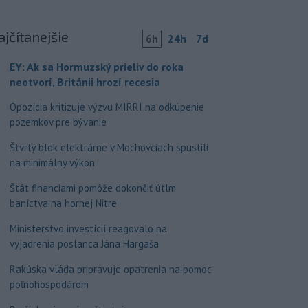
ajčítanejšie
6h
24h
7d
EY: Ak sa Hormuzský prieliv do roka
neotvorí, Británii hrozí recesia
Opozícia kritizuje výzvu MIRRI na odkúpenie
pozemkov pre bývanie
Štvrtý blok elektrárne v Mochovciach spustili
na minimálny výkon
Štát financiami pomôže dokončiť útlm
baníctva na hornej Nitre
Ministerstvo investícií reagovalo na
vyjadrenia poslanca Jána Hargaša
Rakúska vláda pripravuje opatrenia na pomoc
poľnohospodárom