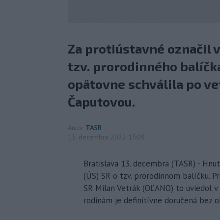
Za protiústavné označil 
tzv. prorodinného balíčka
opätovne schválila po v
Čaputovou.
Autor
TASR
13. decembra 2022 15:09
Bratislava 13. decembra (TASR) - Hn
(ÚS) SR o tzv. prorodinnom balíčku. 
SR Milan Vetrák (OĽANO) to uviedol v 
rodinám je definitívne doručená bez o