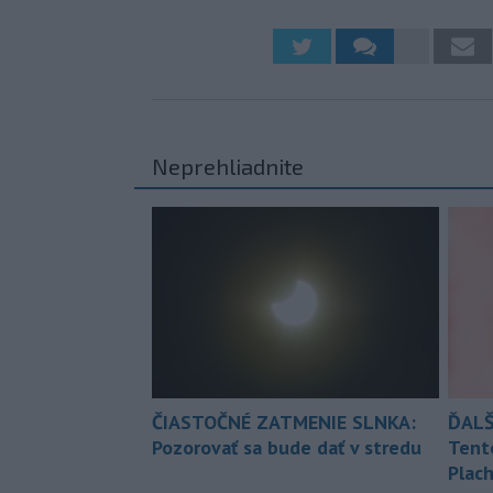
Neprehliadnite
ČIASTOČNÉ ZATMENIE SLNKA:
ĎALŠ
Pozorovať sa bude dať v stredu
Tent
Plach