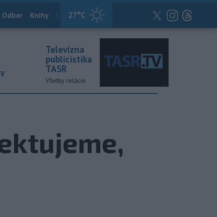
27
°C
 Odber
Knihy
Útulkovo
Magazín
News Now
Archív
TASR
Televízna
publicistika
TASR
ky
Všetky relácie
pektujeme,