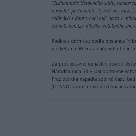
"Rozhodnutie Ústavného súdu, samozrej
poriadok parlamentu. Aj keď nás mrzí, ž
rodinách s deťmi, hoci mal na to v minulo
schvaľovaní tzv. kilečka, volebného mor
Rodiny s deťmi sú podľa poslanca "v 
na dieťa na 60 eur a daňového bonusu 
Za protiústavné označil v utorok Ústav
Národná rada SR v júni opätovne schv
Prezidentka napadla sporné časti balíč
(OĽANO) v rámci zákona o financovaní 