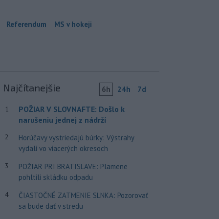
Referendum
MS v hokeji
Najčítanejšie
6h
24h
7d
POŽIAR V SLOVNAFTE: Došlo k
1
narušeniu jednej z nádrží
2
Horúčavy vystriedajú búrky: Výstrahy
vydali vo viacerých okresoch
3
POŽIAR PRI BRATISLAVE: Plamene
pohltili skládku odpadu
4
ČIASTOČNÉ ZATMENIE SLNKA: Pozorovať
sa bude dať v stredu