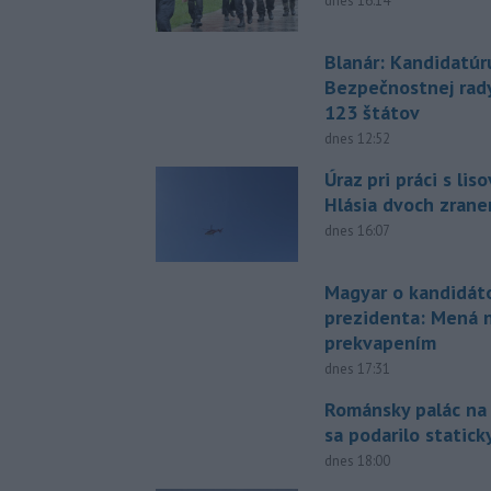
dnes 16:14
Blanár: Kandidatúr
Bezpečnostnej rad
123 štátov
dnes 12:52
Úraz pri práci s lis
Hlásia dvoch zran
dnes 16:07
Magyar o kandidát
prezidenta: Mená 
prekvapením
dnes 17:31
Románsky palác na
sa podarilo statick
dnes 18:00