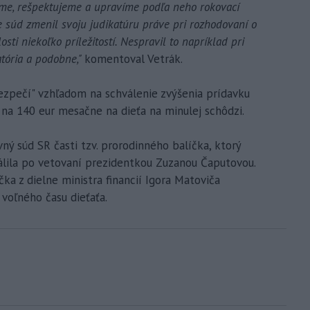
me, rešpektujeme a upravíme podľa neho rokovací
e súd zmenil svoju judikatúru práve pri rozhodovaní o
sti niekoľko príležitostí. Nespravil to napríklad pri
atória a podobne,"
komentoval Vetrák.
bezpečí" vzhľadom na schválenie zvýšenia prídavku
na 140 eur mesačne na dieťa na minulej schôdzi.
ný súd SR časti tzv. prorodinného balíčka, ktorý
álila po vetovaní prezidentkou Zuzanou Čaputovou.
ka z dielne ministra financií Igora Matoviča
voľného času dieťaťa.