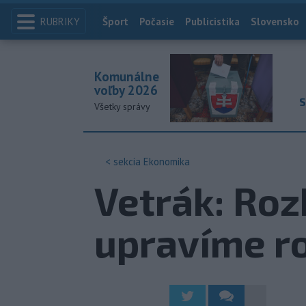
RUBRIKY
Index
Šport
Počasie
Publicistika
Slovensko
Komunálne
voľby 2026
S
Všetky správy
< sekcia
Ekonomika
Vetrák: Roz
upravíme r