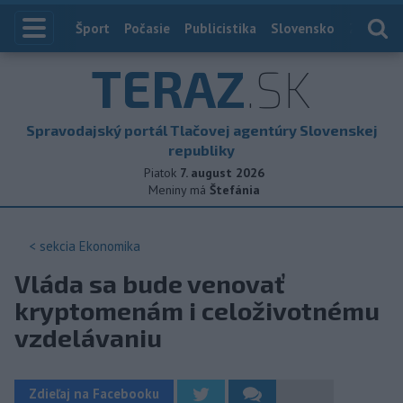
Index
Šport
Počasie
Publicistika
Slovensko
Zahranič
TERAZ
.SK
Spravodajský portál Tlačovej agentúry Slovenskej
republiky
Piatok
7. august 2026
Meniny má
Štefánia
< sekcia
Ekonomika
Vláda sa bude venovať
kryptomenám i celoživotnému
vzdelávaniu
Zdieľaj na Facebooku