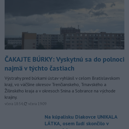
ČAKAJTE BÚRKY: Vyskytnú sa do polnoci
najmä v týchto častiach
Výstrahy pred búrkami ústav vyhlásil v celom Bratislavskom
kraji, vo väčšine okresov Trenčianskeho, Trnavského a
Žilinského kraja a v okresoch Snina a Sobrance na východe
krajiny.
aktualizované
včera 18:54
,
včera 19:09
Na kúpalisku Diakovce UNIKALA
LÁTKA, osem ľudí skončilo v