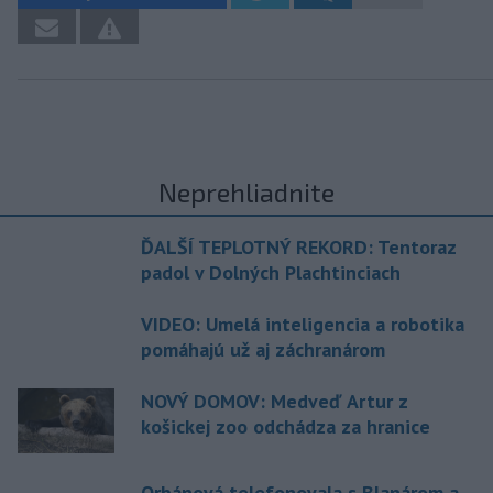
Neprehliadnite
ĎALŠÍ TEPLOTNÝ REKORD: Tentoraz
padol v Dolných Plachtinciach
VIDEO: Umelá inteligencia a robotika
pomáhajú už aj záchranárom
NOVÝ DOMOV: Medveď Artur z
košickej zoo odchádza za hranice
Orbánová telefonovala s Blanárom a