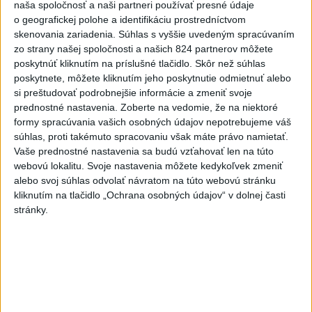
včera 15:26
naša spoločnosť a naši partneri používať presné údaje
o geografickej polohe a identifikáciu prostredníctvom
KDH žiada ministra vnútra o
skenovania zariadenia. Súhlas s vyššie uvedeným spracúvaním
vysvetlenie nákupu
zo strany našej spoločnosti a našich 824 partnerov môžete
kamerových systémov
poskytnúť kliknutím na príslušné tlačidlo. Skôr než súhlas
poskytnete, môžete kliknutím jeho poskytnutie odmietnuť alebo
včera 17:40
si preštudovať podrobnejšie informácie a zmeniť svoje
V Budapešti opäť padol
prednostné nastavenia.
Zoberte na vedomie, že na niektoré
teplotný rekord, tretí za päť
formy spracúvania vašich osobných údajov nepotrebujeme váš
týždňov
súhlas, proti takémuto spracovaniu však máte právo namietať.
Vaše prednostné nastavenia sa budú vzťahovať len na túto
včera 19:15
webovú lokalitu. Svoje nastavenia môžete kedykoľvek zmeniť
Twente deklasovalo DAC 6:0 v
alebo svoj súhlas odvolať návratom na túto webovú stránku
prvom zápase 3. predkola
kliknutím na tlačidlo „Ochrana osobných údajov“ v dolnej časti
stránky.
včera 22:03
Slovenskí hádzanári zdolali
Taliansko 38:37
aktualizované
včera 16:28
,
včera 19:55
Práve teraz