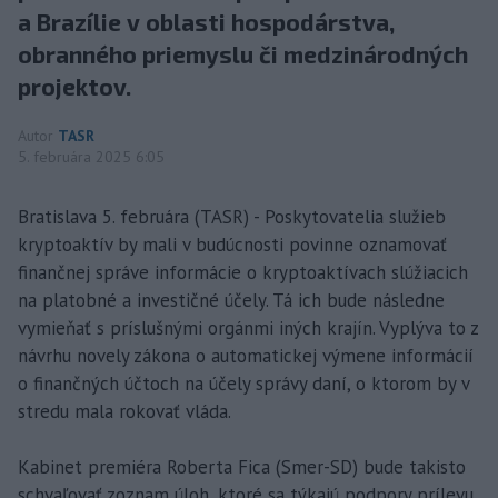
a Brazílie v oblasti hospodárstva,
obranného priemyslu či medzinárodných
projektov.
Autor
TASR
5. februára 2025 6:05
Bratislava 5. februára (TASR) - Poskytovatelia služieb
kryptoaktív by mali v budúcnosti povinne oznamovať
finančnej správe informácie o kryptoaktívach slúžiacich
na platobné a investičné účely. Tá ich bude následne
vymieňať s príslušnými orgánmi iných krajín. Vyplýva to z
návrhu novely zákona o automatickej výmene informácií
o finančných účtoch na účely správy daní, o ktorom by v
stredu mala rokovať vláda.
Kabinet premiéra Roberta Fica (Smer-SD) bude takisto
schvaľovať zoznam úloh, ktoré sa týkajú podpory prílevu