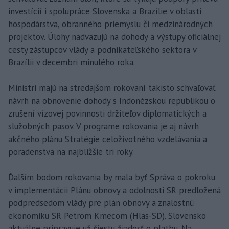
investícií i spolupráce Slovenska a Brazílie v oblasti
hospodárstva, obranného priemyslu či medzinárodných
projektov. Úlohy nadväzujú na dohody a výstupy oficiálnej
cesty zástupcov vlády a podnikateľského sektora v
Brazílii v decembri minulého roka.
Ministri majú na stredajšom rokovaní takisto schvaľovať
návrh na obnovenie dohody s Indonézskou republikou o
zrušení vízovej povinnosti držiteľov diplomatických a
služobných pasov. V programe rokovania je aj návrh
akčného plánu Stratégie celoživotného vzdelávania a
poradenstva na najbližšie tri roky.
Ďalším bodom rokovania by mala byť Správa o pokroku
v implementácii Plánu obnovy a odolnosti SR predložená
podpredsedom vlády pre plán obnovy a znalostnú
ekonomiku SR Petrom Kmecom (Hlas-SD). Slovensko
aktuálne pripravuje už šiestu žiadosť o platbu. Na