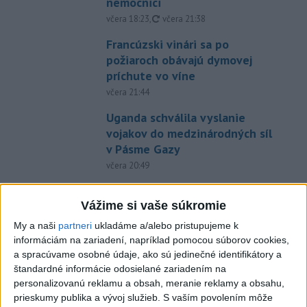
nemocnici
aktualizované
včera 18:23
,
včera 21:38
Francúzski vinári sa po
požiaroch obávajú dymovej
príchute vo víne
včera 21:44
Uganda schválila vyslanie
vojakov do medzinárodných síl
v Pásme Gazy
včera 20:49
Pre únik ropy z tankera pri
Ománe hrozí ekologická
Vážime si vaše súkromie
katastrofa
My a naši
partneri
ukladáme a/alebo pristupujeme k
včera 21:59
informáciám na zariadení, napríklad pomocou súborov cookies,
a spracúvame osobné údaje, ako sú jedinečné identifikátory a
Ráž: Podpísali sme zmluvu k
štandardné informácie odosielané zariadením na
dokumentácii obnovy hlavnej
personalizovanú reklamu a obsah, meranie reklamy a obsahu,
stanice
prieskumy publika a vývoj služieb.
S vaším povolením môže