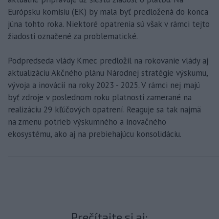
Európsku komisiu (EK) by mala byť predložená do konca
júna tohto roka. Niektoré opatrenia sú však v rámci tejto
žiadosti označené za problematické.
Podpredseda vlády Kmec predložil na rokovanie vlády aj
aktualizáciu Akčného plánu Národnej stratégie výskumu,
vývoja a inovácií na roky 2023 - 2025. V rámci nej majú
byť zdroje v poslednom roku platnosti zamerané na
realizáciu 29 kľúčových opatrení. Reaguje sa tak najmä
na zmenu potrieb výskumného a inovačného
ekosystému, ako aj na prebiehajúcu konsolidáciu.
Prečítajte si aj: