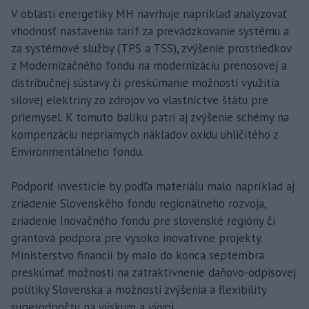
V oblasti energetiky MH navrhuje napríklad analyzovať
vhodnosť nastavenia taríf za prevádzkovanie systému a
za systémové služby (TPS a TSS), zvýšenie prostriedkov
z Modernizačného fondu na modernizáciu prenosovej a
distribučnej sústavy či preskúmanie možnosti využitia
silovej elektriny zo zdrojov vo vlastníctve štátu pre
priemysel. K tomuto balíku patrí aj zvýšenie schémy na
kompenzáciu nepriamych nákladov oxidu uhličitého z
Environmentálneho fondu.
Podporiť investície by podľa materiálu malo napríklad aj
zriadenie Slovenského fondu regionálneho rozvoja,
zriadenie Inovačného fondu pre slovenské regióny či
grantová podpora pre vysoko inovatívne projekty.
Ministerstvo financií by malo do konca septembra
preskúmať možnosti na zatraktívnenie daňovo-odpisovej
politiky Slovenska a možnosti zvýšenia a flexibility
superodpočtu na výskum a vývoj.