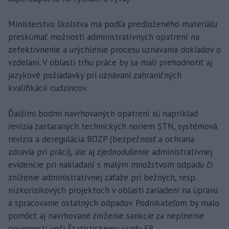
Ministerstvo školstva má podľa predloženého materiálu
preskúmať možnosti administratívnych opatrení na
zefektívnenie a urýchlenie procesu uznávania dokladov o
vzdelaní. V oblasti trhu práce by sa mali prehodnotiť aj
jazykové požiadavky pri uznávaní zahraničných
kvalifikácií cudzincov.
Ďalšími bodmi navrhovaných opatrení sú napríklad
revízia zastaraných technických noriem STN, systémová
revízia a deregulácia BOZP (bezpečnosť a ochrana
zdravia pri práci), ale aj zjednodušenie administratívnej
evidencie pri nakladaní s malým množstvom odpadu či
zníženie administratívnej záťaže pri bežných, resp.
nízkorizikových projektoch v oblasti zariadení na úpravu
a spracovanie ostatných odpadov. Podnikateľom by malo
pomôcť aj navrhované zníženie sankcie za neplnenie
povinností voči Štatistickému úradu SR.