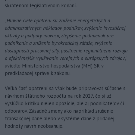
skrátenom legislatívnom konaní.
„
Hlavné ciele opatrení sú zníženie energetických a
administratívnych nákladov podnikov, zvýšenie investičnej
aktivity a podpory inovácií, zlepšenie podmienok pre
podnikanie a zníženie byrokratickej záťaže, zvýšenie
dostupnosti pracovnej sily, posilnenie regionálneho rozvoja
a efektívnejšie využívanie verejných a európskych zdrojov
,“
uviedlo Ministerstvo hospodárstva (MH) SR v
predkladacej správe k zákonu.
Veľká časť opatrení sa však bude pripravovať súčasne s
návrhom štátneho rozpočtu na rok 2027, čo si už
vyslúžilo kritiku nielen opozície, ale aj podnikateľov či
odborárov. Zásadné zmeny ako napríklad zrušenie
transakčnej dane alebo v systéme dane z pridanej
hodnoty návrh neobsahuje.