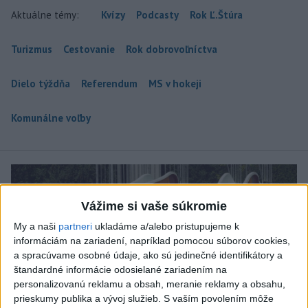
Aktuálne témy:
Kvízy
Podcasty
Rok Ľ.Štúra
Turizmus
Cestovanie
Rok dobrovoľníctva
Dielo týždňa
Referendum
MS v hokeji
Komunálne voľby
Vážime si vaše súkromie
My a naši
partneri
ukladáme a/alebo pristupujeme k
informáciám na zariadení, napríklad pomocou súborov cookies,
a spracúvame osobné údaje, ako sú jedinečné identifikátory a
štandardné informácie odosielané zariadením na
personalizovanú reklamu a obsah, meranie reklamy a obsahu,
prieskumy publika a vývoj služieb.
S vaším povolením môže