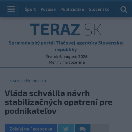
Index
Šport
Počasie
Publicistika
Slovensko
Zahranič
TERAZ
.SK
Spravodajský portál Tlačovej agentúry Slovenskej
republiky
Štvrtok
6. august 2026
Meniny má
Jozefína
< sekcia
Ekonomika
Vláda schválila návrh
stabilizačných opatrení pre
podnikateľov
Zdieľaj na Facebooku