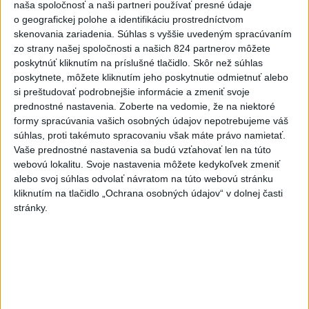
naša spoločnosť a naši partneri používať presné údaje
o geografickej polohe a identifikáciu prostredníctvom
skenovania zariadenia. Súhlas s vyššie uvedeným spracúvaním
zo strany našej spoločnosti a našich 824 partnerov môžete
poskytnúť kliknutím na príslušné tlačidlo. Skôr než súhlas
poskytnete, môžete kliknutím jeho poskytnutie odmietnuť alebo
Aj štvrtok bude horúci, dajte si pozor na
si preštudovať podrobnejšie informácie a zmeniť svoje
prednostné nastavenia.
Zoberte na vedomie, že na niektoré
búrky a silnejší vietor
formy spracúvania vašich osobných údajov nepotrebujeme váš
súhlas, proti takémuto spracovaniu však máte právo namietať.
Teploty majú dosahovať nad 38 stupňov Celzia.
Vaše prednostné nastavenia sa budú vzťahovať len na túto
dnes 8:31
webovú lokalitu. Svoje nastavenia môžete kedykoľvek zmeniť
alebo svoj súhlas odvolať návratom na túto webovú stránku
Orbánová telefonovala s
kliknutím na tlačidlo „Ochrana osobných údajov“ v dolnej časti
Blanárom a Tarabom o pomoci
stránky.
na Dunaji
dnes 9:06
NOVÝ DOMOV: Medveď Artur z
košickej zoo odchádza za
hranice
dnes 9:51