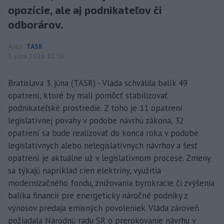
opozície, ale aj podnikateľov či
odborárov.
Autor
TASR
3. júna 2026 11:50
Bratislava 3. júna (TASR) - Vláda schválila balík 49
opatrení, ktoré by mali pomôcť stabilizovať
podnikateľské prostredie. Z toho je 11 opatrení
legislatívnej povahy v podobe návrhu zákona, 32
opatrení sa bude realizovať do konca roka v podobe
legislatívnych alebo nelegislatívnych návrhov a šesť
opatrení je aktuálne už v legislatívnom procese. Zmeny
sa týkajú napríklad cien elektriny, využitia
modernizačného fondu, znižovania byrokracie či zvýšenia
balíka financií pre energeticky náročné podniky z
výnosov predaja emisných povoleniek. Vláda zároveň
požiadala Národnú radu SR o prerokovanie návrhu v