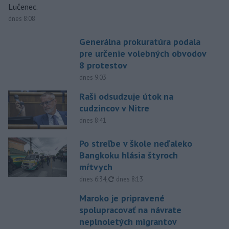
Lučenec.
dnes 8:08
Generálna prokuratúra podala
pre určenie volebných obvodov
8 protestov
dnes 9:03
Raši odsudzuje útok na
cudzincov v Nitre
dnes 8:41
Po streľbe v škole neďaleko
Bangkoku hlásia štyroch
mŕtvych
aktualizované
dnes 6:34
,
dnes 8:13
Maroko je pripravené
spolupracovať na návrate
neplnoletých migrantov