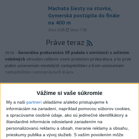
Machata šiesty na stovke,
Gymerská postúpila do finále
na 400 m
aktualizované
dnes 6:08
,
dnes 7:08
Práve teraz
-
Generálna prokuratúra SR podala v súvislosti s určením
09:01
volebných
obvodov celkovo osem protestov prokurátora, a to proti
piatim uzneseniam mestských zastupiteľstiev a trom uzneseniam
zastupiteľstiev samosprávnych krajov.
Viac
Videá a prenosy TASR TV
Vážime si vaše súkromie
My a naši
partneri
ukladáme a/alebo pristupujeme k
Deväť Slovákov zabojuje na ME v Paríži
informáciám na zariadení, napríklad pomocou súborov cookies,
o čo najlepšie výsledky
a spracúvame osobné údaje, ako sú jedinečné identifikátory a
štandardné informácie odosielané zariadením na
personalizovanú reklamu a obsah, meranie reklamy a obsahu,
Viac
prieskumy publika a vývoj služieb.
S vaším povolením môže