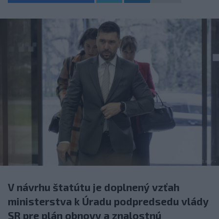
V návrhu štatútu je doplnený vzťah
ministerstva k Úradu podpredsedu vlády
SR pre plán obnovy a znalostnú