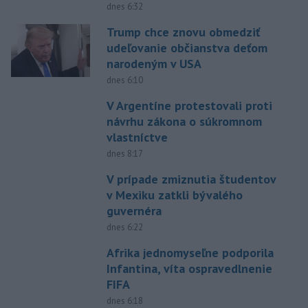
dnes 6:32
Trump chce znovu obmedziť
udeľovanie občianstva deťom
narodeným v USA
dnes 6:10
V Argentíne protestovali proti
návrhu zákona o súkromnom
vlastníctve
dnes 8:17
V prípade zmiznutia študentov
v Mexiku zatkli bývalého
guvernéra
dnes 6:22
Afrika jednomyseľne podporila
Infantina, víta ospravedlnenie
FIFA
dnes 6:18