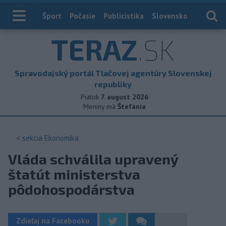
Index
Šport
Počasie
Publicistika
Slovensko
Zahranič
TERAZ
.SK
Spravodajský portál Tlačovej agentúry Slovenskej
republiky
Piatok
7. august 2026
Meniny má
Štefánia
< sekcia
Ekonomika
Vláda schválila upravený
štatút ministerstva
pôdohospodárstva
Zdieľaj na Facebooku