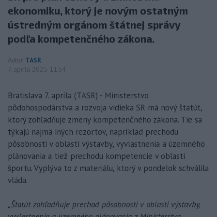
ekonomiku, ktorý je novým ostatným
ústredným orgánom štátnej správy
podľa kompetenčného zákona.
Autor
TASR
7. apríla 2025 11:54
Bratislava 7. apríla (TASR) - Ministerstvo
pôdohospodárstva a rozvoja vidieka SR má nový štatút,
ktorý zohľadňuje zmeny kompetenčného zákona. Tie sa
týkajú najmä iných rezortov, napríklad prechodu
pôsobnosti v oblasti výstavby, vyvlastnenia a územného
plánovania a tiež prechodu kompetencie v oblasti
športu. Vyplýva to z materiálu, ktorý v pondelok schválila
vláda.
„Štatút zohľadňuje prechod pôsobnosti v oblasti výstavby,
vyvlastnenia a územného plánovania z Ministerstva