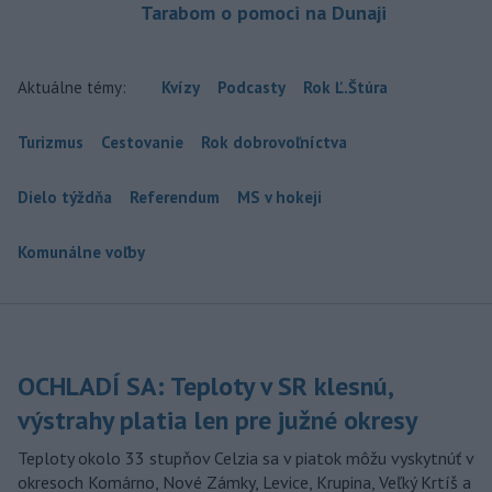
Tarabom o pomoci na Dunaji
Aktuálne témy:
Kvízy
Podcasty
Rok Ľ.Štúra
Turizmus
Cestovanie
Rok dobrovoľníctva
Dielo týždňa
Referendum
MS v hokeji
Komunálne voľby
OCHLADÍ SA: Teploty v SR klesnú,
výstrahy platia len pre južné okresy
Teploty okolo 33 stupňov Celzia sa v piatok môžu vyskytnúť v
okresoch Komárno, Nové Zámky, Levice, Krupina, Veľký Krtíš a