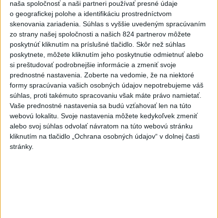
Najčítanejšie
naša spoločnosť a naši partneri používať presné údaje
o geografickej polohe a identifikáciu prostredníctvom
6h
24h
7d
skenovania zariadenia. Súhlas s vyššie uvedeným spracúvaním
zo strany našej spoločnosti a našich 824 partnerov môžete
Po streľbe v škole neďaleko Bangkoku
1
poskytnúť kliknutím na príslušné tlačidlo. Skôr než súhlas
poskytnete, môžete kliknutím jeho poskytnutie odmietnuť alebo
hlásia štyroch mŕtvych
si preštudovať podrobnejšie informácie a zmeniť svoje
prednostné nastavenia.
Zoberte na vedomie, že na niektoré
2
Kruhová križovatka v Poprade v smere z Hozelca bude
formy spracúvania vašich osobných údajov nepotrebujeme váš
hotová budúci rok
súhlas, proti takémuto spracovaniu však máte právo namietať.
Vaše prednostné nastavenia sa budú vzťahovať len na túto
3
Prešovský kraj vyzýva k využitiu bezplatného parkoviska v
webovú lokalitu. Svoje nastavenia môžete kedykoľvek zmeniť
Tatrách
alebo svoj súhlas odvolať návratom na túto webovú stránku
kliknutím na tlačidlo „Ochrana osobných údajov“ v dolnej časti
4
V Košiciach Nad jazerom začína výstavba
stránky.
chodníka,otvorili aj pumptrack
5
ÚPLNÉ ZATMENIE SLNKA: Časť Európy zahalí tma,
hrozia dôsledky
6
Historik Zajac: Územie Slovenska bolo jadrom poľsko-
uhorských vzťahov