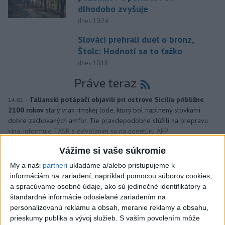
dlhodobo zvyšuje
dnes 10:24
Slováci prehrali duel o bronz,
Štolc: Hodnotí sa to ťažko
dnes 10:18
Práve teraz
-
Talianski potápači objavili pri ostrove Sicília približne
14:01
2100 rokov
starý vrak rímskej lode, ktorý bol naplnený stovkami
dobre zachovaných amfor. Tie pravdepodobne slúžili na prepravu
vína, informuje TASR s odvolaním sa na agentúru AFP.
Vážime si vaše súkromie
Viac
Videá a prenosy TASR TV
My a naši
partneri
ukladáme a/alebo pristupujeme k
informáciám na zariadení, napríklad pomocou súborov cookies,
a spracúvame osobné údaje, ako sú jedinečné identifikátory a
Deväť Slovákov zabojuje na ME v Paríži
štandardné informácie odosielané zariadením na
o čo najlepšie výsledky
personalizovanú reklamu a obsah, meranie reklamy a obsahu,
prieskumy publika a vývoj služieb.
S vaším povolením môže