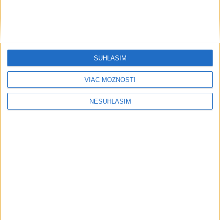
SÚHLASÍM
VIAC MOŽNOSTÍ
....
NESÚHLASÍM