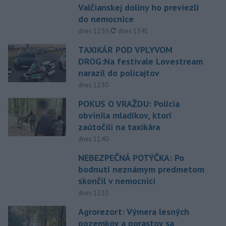
Valčianskej doliny ho previezli
do nemocnice
aktualizované
dnes 12:59
,
dnes 13:41
TAXIKÁR POD VPLYVOM
DROG:Na festivale Lovestream
narazil do policajtov
dnes 12:30
POKUS O VRAŽDU: Polícia
obvinila mladíkov, ktorí
zaútočili na taxikára
dnes 11:40
NEBEZPEČNÁ POTÝČKA: Po
bodnutí neznámym predmetom
skončil v nemocnici
dnes 12:10
Agrorezort: Výmera lesných
pozemkov a porastov sa