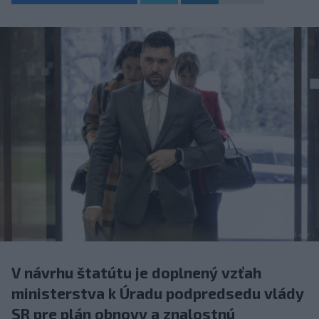
V návrhu štatútu je doplnený vzťah
ministerstva k Úradu podpredsedu vlády
SR pre plán obnovy a znalostnú