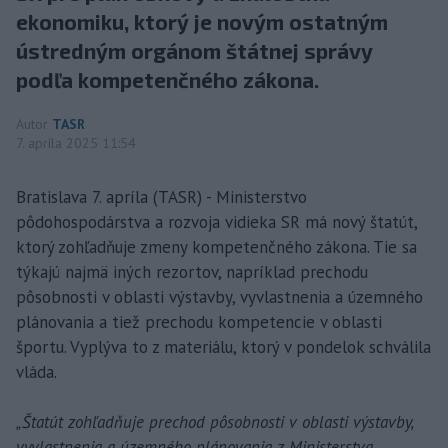
ekonomiku, ktorý je novým ostatným
ústredným orgánom štátnej správy
podľa kompetenčného zákona.
Autor
TASR
7. apríla 2025 11:54
Bratislava 7. apríla (TASR) - Ministerstvo
pôdohospodárstva a rozvoja vidieka SR má nový štatút,
ktorý zohľadňuje zmeny kompetenčného zákona. Tie sa
týkajú najmä iných rezortov, napríklad prechodu
pôsobnosti v oblasti výstavby, vyvlastnenia a územného
plánovania a tiež prechodu kompetencie v oblasti
športu. Vyplýva to z materiálu, ktorý v pondelok schválila
vláda.
„Štatút zohľadňuje prechod pôsobnosti v oblasti výstavby,
vyvlastnenia a územného plánovania z Ministerstva