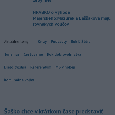
žeby nie?
HRABKO o výhode
Majerského:Mazurek a Laššáková majú
rovnakých voličov
Aktuálne témy:
Kvízy
Podcasty
Rok Ľ.Štúra
Turizmus
Cestovanie
Rok dobrovoľníctva
Dielo týždňa
Referendum
MS v hokeji
Komunálne voľby
Šaško chce v krátkom čase predstaviť