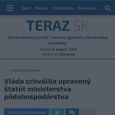
Index
Šport
Počasie
Publicistika
Slovensko
Zahranič
TERAZ
.SK
Spravodajský portál Tlačovej agentúry Slovenskej
republiky
Nedela
9. august 2026
Meniny má
Ľubomíra
< sekcia
Ekonomika
Vláda schválila upravený
štatút ministerstva
pôdohospodárstva
Zdieľaj na Facebooku