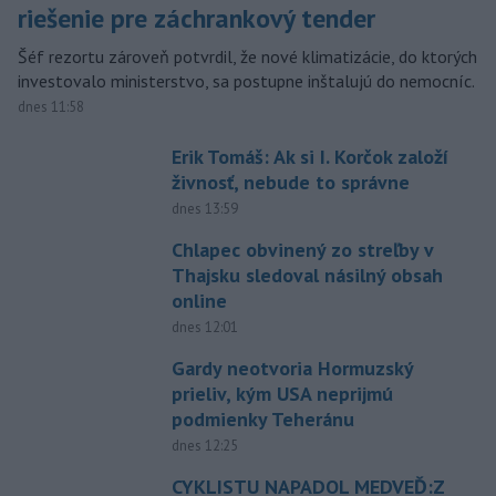
riešenie pre záchrankový tender
Šéf rezortu zároveň potvrdil, že nové klimatizácie, do ktorých
investovalo ministerstvo, sa postupne inštalujú do nemocníc.
dnes 11:58
Erik Tomáš: Ak si I. Korčok založí
živnosť, nebude to správne
dnes 13:59
Chlapec obvinený zo streľby v
Thajsku sledoval násilný obsah
online
dnes 12:01
Gardy neotvoria Hormuzský
prieliv, kým USA neprijmú
podmienky Teheránu
dnes 12:25
CYKLISTU NAPADOL MEDVEĎ:Z