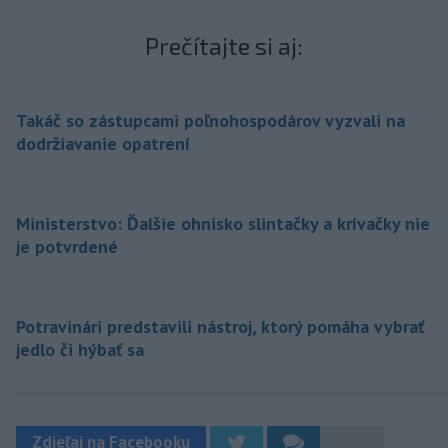
Prečítajte si aj:
Takáč so zástupcami poľnohospodárov vyzvali na
dodržiavanie opatrení
Ministerstvo: Ďalšie ohnisko slintačky a krívačky nie
je potvrdené
Potravinári predstavili nástroj, ktorý pomáha vybrať
jedlo či hýbať sa
Zdieľaj na Facebooku