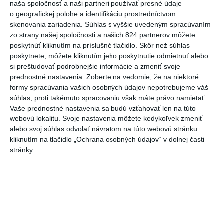
Viac
naša spoločnosť a naši partneri používať presné údaje
Najčítanejšie
o geografickej polohe a identifikáciu prostredníctvom
skenovania zariadenia. Súhlas s vyššie uvedeným spracúvaním
6h
24h
7d
zo strany našej spoločnosti a našich 824 partnerov môžete
poskytnúť kliknutím na príslušné tlačidlo. Skôr než súhlas
poskytnete, môžete kliknutím jeho poskytnutie odmietnuť alebo
DRÁMA V PARLAMENTE: Poslankyňa
1
si preštudovať podrobnejšie informácie a zmeniť svoje
hádzala do premiéra vajíčka
prednostné nastavenia.
Zoberte na vedomie, že na niektoré
formy spracúvania vašich osobných údajov nepotrebujeme váš
2
Festival Lovestream 2026 pokračuje, druhý deň zakončil
súhlas, proti takémuto spracovaniu však máte právo namietať.
Robbie Williams
Vaše prednostné nastavenia sa budú vzťahovať len na túto
webovú lokalitu. Svoje nastavenia môžete kedykoľvek zmeniť
3
Skončili ďalšie desiatky menších pôšt, samosprávam sa
alebo svoj súhlas odvolať návratom na túto webovú stránku
to nepáči
kliknutím na tlačidlo „Ochrana osobných údajov“ v dolnej časti
stránky.
4
Darina Pačutová pomáha pacientom vo Vranove nad
Topľou slovom
5
SMRŤ V HORÁCH: V Západných Tatrách zomrel 76-ročný
turista
6
OTESTUJTE SA: Rozumiete slovenským nárečiam? Tieto