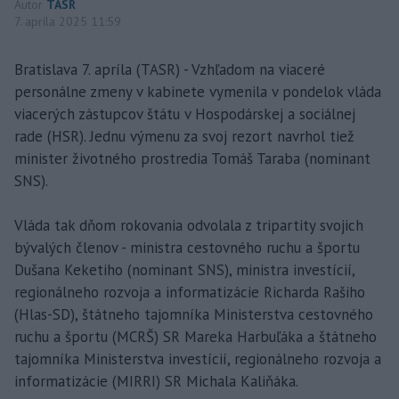
Autor
TASR
7. apríla 2025 11:59
Bratislava 7. apríla (TASR) - Vzhľadom na viaceré
personálne zmeny v kabinete vymenila v pondelok vláda
viacerých zástupcov štátu v Hospodárskej a sociálnej
rade (HSR). Jednu výmenu za svoj rezort navrhol tiež
minister životného prostredia Tomáš Taraba (nominant
SNS).
Vláda tak dňom rokovania odvolala z tripartity svojich
bývalých členov - ministra cestovného ruchu a športu
Dušana Keketiho (nominant SNS), ministra investícií,
regionálneho rozvoja a informatizácie Richarda Rašiho
(Hlas-SD), štátneho tajomníka Ministerstva cestovného
ruchu a športu (MCRŠ) SR Mareka Harbuľáka a štátneho
tajomníka Ministerstva investícií, regionálneho rozvoja a
informatizácie (MIRRI) SR Michala Kaliňáka.