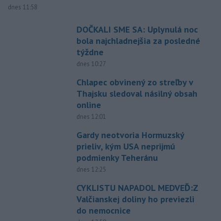
dnes 11:58
DOČKALI SME SA: Uplynulá noc
bola najchladnejšia za posledné
týždne
dnes 10:27
Chlapec obvinený zo streľby v
Thajsku sledoval násilný obsah
online
dnes 12:01
Gardy neotvoria Hormuzský
prieliv, kým USA neprijmú
podmienky Teheránu
dnes 12:25
CYKLISTU NAPADOL MEDVEĎ:Z
Valčianskej doliny ho previezli
do nemocnice