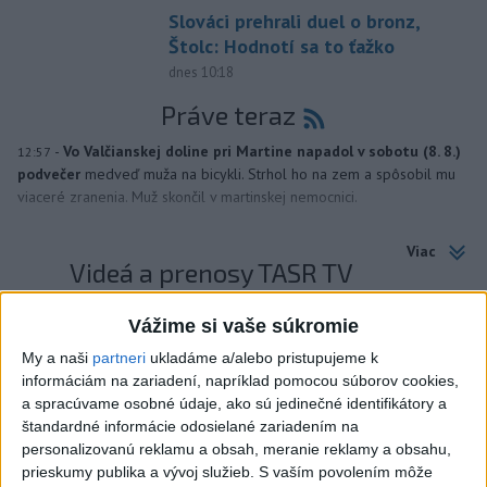
Slováci prehrali duel o bronz,
Štolc: Hodnotí sa to ťažko
dnes 10:18
Práve teraz
-
Vo Valčianskej doline pri Martine napadol v sobotu (8. 8.)
12:57
podvečer
medveď muža na bicykli. Strhol ho na zem a spôsobil mu
viaceré zranenia. Muž skončil v martinskej nemocnici.
Viac
Videá a prenosy TASR TV
Deväť Slovákov zabojuje na ME v Paríži
Vážime si vaše súkromie
o čo najlepšie výsledky
My a naši
partneri
ukladáme a/alebo pristupujeme k
informáciám na zariadení, napríklad pomocou súborov cookies,
a spracúvame osobné údaje, ako sú jedinečné identifikátory a
Viac
štandardné informácie odosielané zariadením na
Najčítanejšie
personalizovanú reklamu a obsah, meranie reklamy a obsahu,
prieskumy publika a vývoj služieb.
S vaším povolením môže
6h
24h
7d