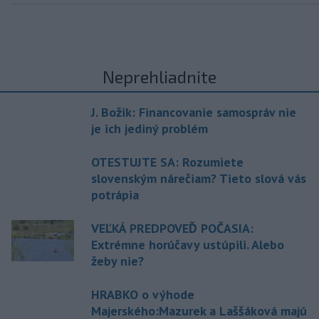
Neprehliadnite
J. Božik: Financovanie samospráv nie
je ich jediný problém
OTESTUJTE SA: Rozumiete
slovenským nárečiam? Tieto slová vás
potrápia
VEĽKÁ PREDPOVEĎ POČASIA:
Extrémne horúčavy ustúpili. Alebo
žeby nie?
HRABKO o výhode
Majerského:Mazurek a Laššáková majú