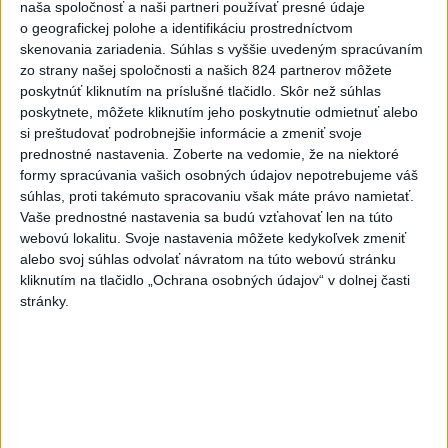
naša spoločnosť a naši partneri používať presné údaje
o geografickej polohe a identifikáciu prostredníctvom
DRÁMA V PARLAMENTE: Poslankyňa
1
skenovania zariadenia. Súhlas s vyššie uvedeným spracúvaním
hádzala do premiéra vajíčka
zo strany našej spoločnosti a našich 824 partnerov môžete
poskytnúť kliknutím na príslušné tlačidlo. Skôr než súhlas
2
Festival Lovestream 2026 pokračuje, druhý deň zakončil
poskytnete, môžete kliknutím jeho poskytnutie odmietnuť alebo
si preštudovať podrobnejšie informácie a zmeniť svoje
Robbie Williams
prednostné nastavenia.
Zoberte na vedomie, že na niektoré
3
Skončili ďalšie desiatky menších pôšt, samosprávam sa
formy spracúvania vašich osobných údajov nepotrebujeme váš
súhlas, proti takémuto spracovaniu však máte právo namietať.
to nepáči
Vaše prednostné nastavenia sa budú vzťahovať len na túto
4
SMRŤ V HORÁCH: V Západných Tatrách zomrel 76-ročný
webovú lokalitu. Svoje nastavenia môžete kedykoľvek zmeniť
alebo svoj súhlas odvolať návratom na túto webovú stránku
turista
kliknutím na tlačidlo „Ochrana osobných údajov“ v dolnej časti
5
VEĽKÁ PREDPOVEĎ POČASIA: Extrémne horúčavy
stránky.
ustúpili. Alebo žeby nie?
6
OTESTUJTE SA: Rozumiete slovenským nárečiam? Tieto
slová vás potrápia
7
Najmenej 21 mŕtvych po zrážke dvoch autobusov na juhu