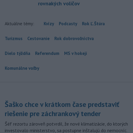
rovnakých voličov
Aktuálne témy:
Kvízy
Podcasty
Rok Ľ.Štúra
Turizmus
Cestovanie
Rok dobrovoľníctva
Dielo týždňa
Referendum
MS v hokeji
Komunálne voľby
Šaško chce v krátkom čase predstaviť
riešenie pre záchrankový tender
Šéf rezortu zároveň potvrdil, že nové klimatizácie, do ktorých
investovalo ministerstvo, sa postupne inštalujú do nemocníc.