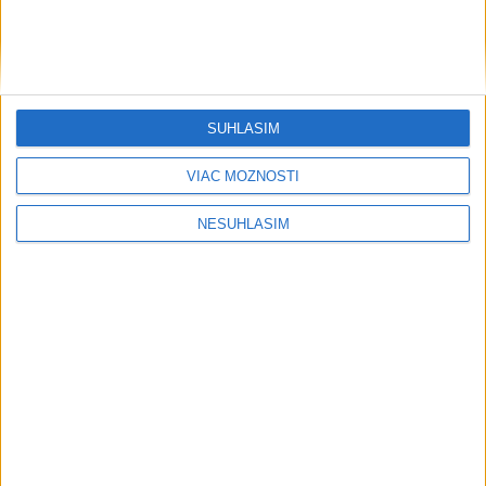
Slováci zdolali Fínsko 40:25 a na
šampionáte obsadili 19. miesto
dnes 11:23
SÚHLASÍM
Slováci prehrali duel o bronz, Štolc:
VIAC MOŽNOSTÍ
Hodnotí sa to ťažko
dnes 10:18
NESÚHLASÍM
Neprehliadnite
Slovensko trápi sucho: V prírode sa
prejavuje viacerými spôsobmi
Podvodníci majú novú stratégiu,
nenechajte sa nachytať