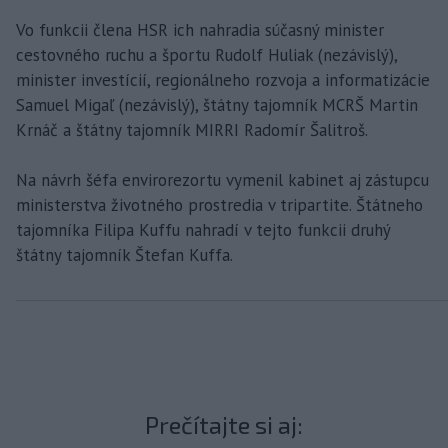
Vo funkcii člena HSR ich nahradia súčasný minister
cestovného ruchu a športu Rudolf Huliak (nezávislý),
minister investícií, regionálneho rozvoja a informatizácie
Samuel Migaľ (nezávislý), štátny tajomník MCRŠ Martin
Krnáč a štátny tajomník MIRRI Radomír Šalitroš.
Na návrh šéfa envirorezortu vymenil kabinet aj zástupcu
ministerstva životného prostredia v tripartite. Štátneho
tajomníka Filipa Kuffu nahradí v tejto funkcii druhý
štátny tajomník Štefan Kuffa.
Prečítajte si aj: