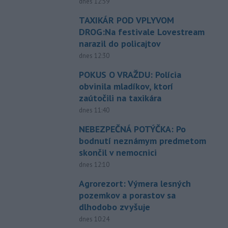
dnes 12:59
TAXIKÁR POD VPLYVOM
DROG:Na festivale Lovestream
narazil do policajtov
dnes 12:30
POKUS O VRAŽDU: Polícia
obvinila mladíkov, ktorí
zaútočili na taxikára
dnes 11:40
NEBEZPEČNÁ POTÝČKA: Po
bodnutí neznámym predmetom
skončil v nemocnici
dnes 12:10
Agrorezort: Výmera lesných
pozemkov a porastov sa
dlhodobo zvyšuje
dnes 10:24