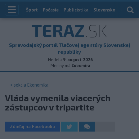
Index
Šport
Počasie
Publicistika
Slovensko
Zahranič
TERAZ
.SK
Spravodajský portál Tlačovej agentúry Slovenskej
republiky
Nedela
9. august 2026
Meniny má
Ľubomíra
< sekcia
Ekonomika
Vláda vymenila viacerých
zástupcov v tripartite
Zdieľaj na Facebooku