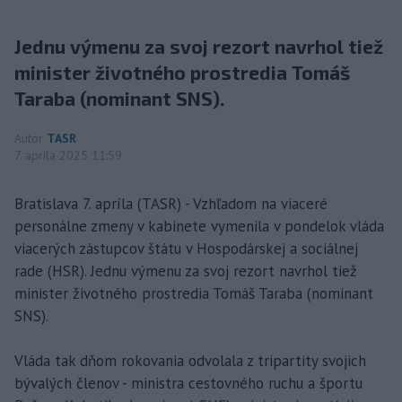
Jednu výmenu za svoj rezort navrhol tiež
minister životného prostredia Tomáš
Taraba (nominant SNS).
Autor
TASR
7. apríla 2025 11:59
Bratislava 7. apríla (TASR) - Vzhľadom na viaceré
personálne zmeny v kabinete vymenila v pondelok vláda
viacerých zástupcov štátu v Hospodárskej a sociálnej
rade (HSR). Jednu výmenu za svoj rezort navrhol tiež
minister životného prostredia Tomáš Taraba (nominant
SNS).
Vláda tak dňom rokovania odvolala z tripartity svojich
bývalých členov - ministra cestovného ruchu a športu