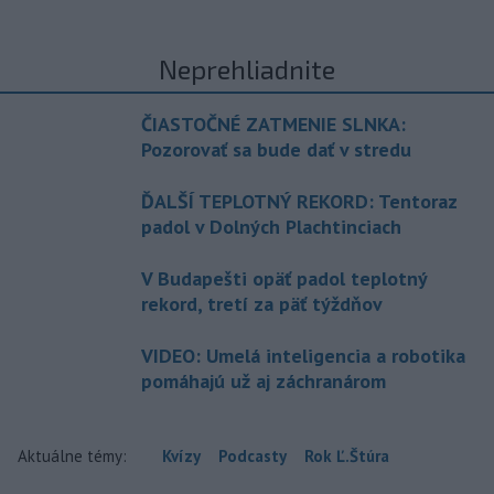
Neprehliadnite
ČIASTOČNÉ ZATMENIE SLNKA:
Pozorovať sa bude dať v stredu
ĎALŠÍ TEPLOTNÝ REKORD: Tentoraz
padol v Dolných Plachtinciach
V Budapešti opäť padol teplotný
rekord, tretí za päť týždňov
VIDEO: Umelá inteligencia a robotika
pomáhajú už aj záchranárom
Aktuálne témy:
Kvízy
Podcasty
Rok Ľ.Štúra