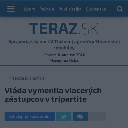
Index
Šport
Počasie
Publicistika
Slovensko
Zahranič
TERAZ
.SK
Spravodajský portál Tlačovej agentúry Slovenskej
republiky
Sobota
8. august 2026
Meniny má
Oskar
< sekcia
Ekonomika
Vláda vymenila viacerých
zástupcov v tripartite
Zdieľaj na Facebooku