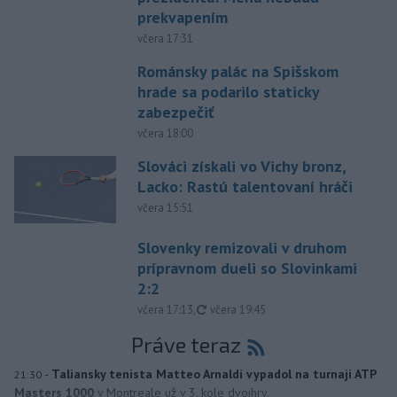
prekvapením
včera 17:31
Románsky palác na Spišskom
hrade sa podarilo staticky
zabezpečiť
včera 18:00
Slováci získali vo Vichy bronz,
Lacko: Rastú talentovaní hráči
včera 15:51
Slovenky remizovali v druhom
prípravnom dueli so Slovinkami
2:2
aktualizované
včera 17:13
,
včera 19:45
Práve teraz
-
Taliansky tenista Matteo Arnaldi vypadol na turnaji ATP
21:30
Masters 1000
v Montreale už v 3. kole dvojhry.