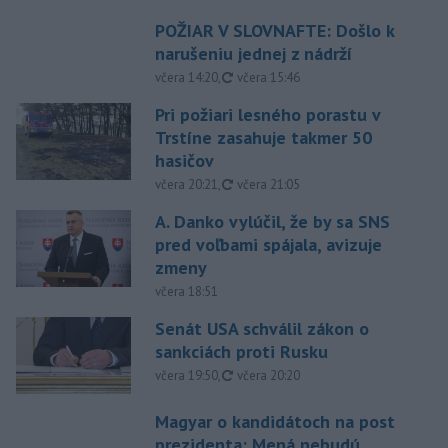
POŽIAR V SLOVNAFTE: Došlo k
narušeniu jednej z nádrží
aktualizované
včera 14:20
,
včera 15:46
Pri požiari lesného porastu v
Trstíne zasahuje takmer 50
hasičov
aktualizované
včera 20:21
,
včera 21:05
A. Danko vylúčil, že by sa SNS
pred voľbami spájala, avizuje
zmeny
včera 18:51
Senát USA schválil zákon o
sankciách proti Rusku
aktualizované
včera 19:50
,
včera 20:20
Magyar o kandidátoch na post
prezidenta: Mená nebudú