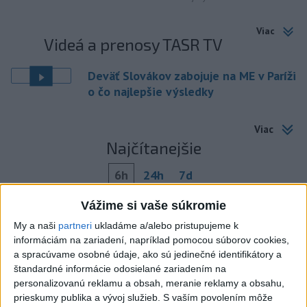
Viac
Videá a prenosy TASR TV
Deväť Slovákov zabojuje na ME v Paríži
o čo najlepšie výsledky
Viac
Najčítanejšie
6h
24h
7d
Vážime si vaše súkromie
ČIASTOČNÉ ZATMENIE SLNKA: Pozorovať
1
sa bude dať v stredu
My a naši
partneri
ukladáme a/alebo pristupujeme k
informáciám na zariadení, napríklad pomocou súborov cookies,
a spracúvame osobné údaje, ako sú jedinečné identifikátory a
2
V časti Košice-Krásna otvorili park pomenovaný po
štandardné informácie odosielané zariadením na
kňazovi Semivanovi
personalizovanú reklamu a obsah, meranie reklamy a obsahu,
prieskumy publika a vývoj služieb.
3
S vaším povolením môže
POŽIAR V SLOVNAFTE: Došlo k narušeniu jednej z nádrží