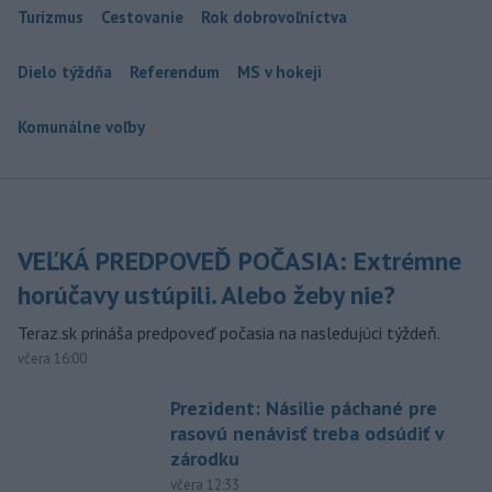
Turizmus
Cestovanie
Rok dobrovoľníctva
Dielo týždňa
Referendum
MS v hokeji
Komunálne voľby
VEĽKÁ PREDPOVEĎ POČASIA: Extrémne
horúčavy ustúpili. Alebo žeby nie?
Teraz.sk prináša predpoveď počasia na nasledujúci týždeň.
včera 16:00
Prezident: Násilie páchané pre
rasovú nenávisť treba odsúdiť v
zárodku
včera 12:33