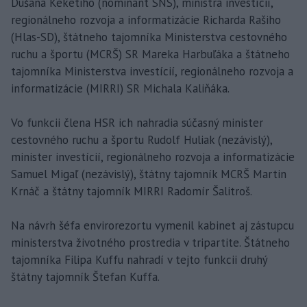
Dušana Keketiho (nominant SNS), ministra investícií,
regionálneho rozvoja a informatizácie Richarda Rašiho
(Hlas-SD), štátneho tajomníka Ministerstva cestovného
ruchu a športu (MCRŠ) SR Mareka Harbuľáka a štátneho
tajomníka Ministerstva investícií, regionálneho rozvoja a
informatizácie (MIRRI) SR Michala Kaliňáka.
Vo funkcii člena HSR ich nahradia súčasný minister
cestovného ruchu a športu Rudolf Huliak (nezávislý),
minister investícií, regionálneho rozvoja a informatizácie
Samuel Migaľ (nezávislý), štátny tajomník MCRŠ Martin
Krnáč a štátny tajomník MIRRI Radomír Šalitroš.
Na návrh šéfa envirorezortu vymenil kabinet aj zástupcu
ministerstva životného prostredia v tripartite. Štátneho
tajomníka Filipa Kuffu nahradí v tejto funkcii druhý
štátny tajomník Štefan Kuffa.