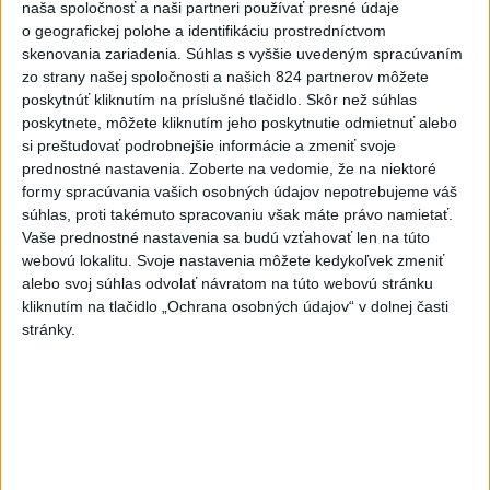
naša spoločnosť a naši partneri používať presné údaje
4
Pri požiari lesného porastu v Trstíne zasahuje takmer 50
o geografickej polohe a identifikáciu prostredníctvom
skenovania zariadenia. Súhlas s vyššie uvedeným spracúvaním
hasičov
zo strany našej spoločnosti a našich 824 partnerov môžete
5
VEĽKÁ PREDPOVEĎ POČASIA: Extrémne horúčavy
poskytnúť kliknutím na príslušné tlačidlo. Skôr než súhlas
poskytnete, môžete kliknutím jeho poskytnutie odmietnuť alebo
ustúpili. Alebo žeby nie?
si preštudovať podrobnejšie informácie a zmeniť svoje
6
Fridrichová: Školy vyučujúce po novom musia mať
prednostné nastavenia.
Zoberte na vedomie, že na niektoré
formy spracúvania vašich osobných údajov nepotrebujeme váš
pripravené osnovy
súhlas, proti takémuto spracovaniu však máte právo namietať.
7
TRAGÉDIA NA DUNAJI: Muž sa išiel okúpať, z vody viac
Vaše prednostné nastavenia sa budú vzťahovať len na túto
webovú lokalitu. Svoje nastavenia môžete kedykoľvek zmeniť
nevyšiel
alebo svoj súhlas odvolať návratom na túto webovú stránku
kliknutím na tlačidlo „Ochrana osobných údajov“ v dolnej časti
Najnovšie správy na Teraz.sk
stránky.
Vyhlásenia
Priame prenosy z Národnej rady SR