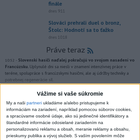
finále
dnes 9:11
Slováci prehrali duel o bronz,
Štolc: Hodnotí sa to ťažko
dnes 10:18
Práve teraz
-
Slovenskí hasiči naďalej pokračujú vo svojom nasadení vo
10:52
Francúzsku.
Uplynulé dni sa niesli v znamení intenzívnej práce v
teréne, spolupráce s francúzskymi hasičmi, ale aj údržby techniky a
potrebnej regenerácie síl.
Vážime si vaše súkromie
Viac
Videá a prenosy TASR TV
My a naši
partneri
ukladáme a/alebo pristupujeme k
informáciám na zariadení, napríklad pomocou súborov cookies,
Deväť Slovákov zabojuje na ME v Paríži
a spracúvame osobné údaje, ako sú jedinečné identifikátory a
o čo najlepšie výsledky
štandardné informácie odosielané zariadením na
personalizovanú reklamu a obsah, meranie reklamy a obsahu,
prieskumy publika a vývoj služieb.
S vaším povolením môže