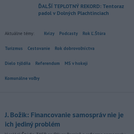
ĎALŠÍ TEPLOTNÝ REKORD: Tentoraz
padol v Dolných Plachtinciach
Aktuálne témy:
Kvízy
Podcasty
Rok Ľ.Štúra
Turizmus
Cestovanie
Rok dobrovoľníctva
Dielo týždňa
Referendum
MS v hokeji
Komunálne voľby
J. Božik: Financovanie samospráv nie je
ich jediný problém