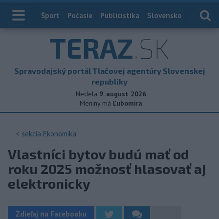
Index
Šport
Počasie
Publicistika
Slovensko
Zahranič
TERAZ
.SK
Spravodajský portál Tlačovej agentúry Slovenskej
republiky
Nedela
9. august 2026
Meniny má
Ľubomíra
< sekcia
Ekonomika
Vlastníci bytov budú mať od
roku 2025 možnosť hlasovať aj
elektronicky
Zdieľaj na Facebooku