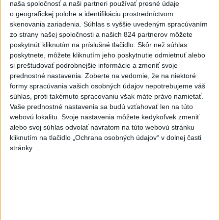
naša spoločnosť a naši partneri používať presné údaje
Viac
o geografickej polohe a identifikáciu prostredníctvom
Najčítanejšie
skenovania zariadenia. Súhlas s vyššie uvedeným spracúvaním
zo strany našej spoločnosti a našich 824 partnerov môžete
6h
24h
7d
poskytnúť kliknutím na príslušné tlačidlo. Skôr než súhlas
poskytnete, môžete kliknutím jeho poskytnutie odmietnuť alebo
DRÁMA V PARLAMENTE: Poslankyňa
1
si preštudovať podrobnejšie informácie a zmeniť svoje
hádzala do premiéra vajíčka
prednostné nastavenia.
Zoberte na vedomie, že na niektoré
formy spracúvania vašich osobných údajov nepotrebujeme váš
súhlas, proti takémuto spracovaniu však máte právo namietať.
2
Festival Lovestream 2026 pokračuje, druhý deň zakončil
Vaše prednostné nastavenia sa budú vzťahovať len na túto
Robbie Williams
webovú lokalitu. Svoje nastavenia môžete kedykoľvek zmeniť
alebo svoj súhlas odvolať návratom na túto webovú stránku
3
Skončili ďalšie desiatky menších pôšt, samosprávam sa
kliknutím na tlačidlo „Ochrana osobných údajov“ v dolnej časti
to nepáči
stránky.
4
SMRŤ V HORÁCH: V Západných Tatrách zomrel 76-ročný
turista
5
VEĽKÁ PREDPOVEĎ POČASIA: Extrémne horúčavy
ustúpili. Alebo žeby nie?