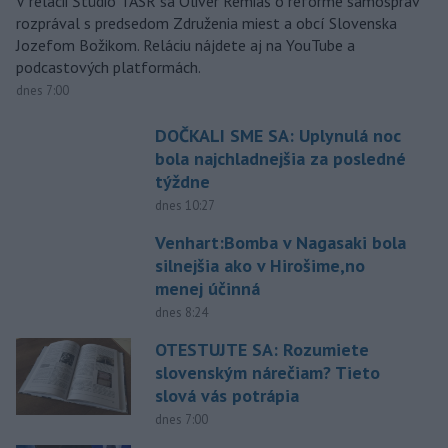
V relácii Štúdio TASR sa Oliver Remiaš o reforme samospráv
rozprával s predsedom Združenia miest a obcí Slovenska
Jozefom Božikom. Reláciu nájdete aj na YouTube a
podcastových platformách.
dnes 7:00
DOČKALI SME SA: Uplynulá noc
bola najchladnejšia za posledné
týždne
dnes 10:27
Venhart:Bomba v Nagasaki bola
silnejšia ako v Hirošime,no
menej účinná
dnes 8:24
OTESTUJTE SA: Rozumiete
slovenským nárečiam? Tieto
slová vás potrápia
dnes 7:00