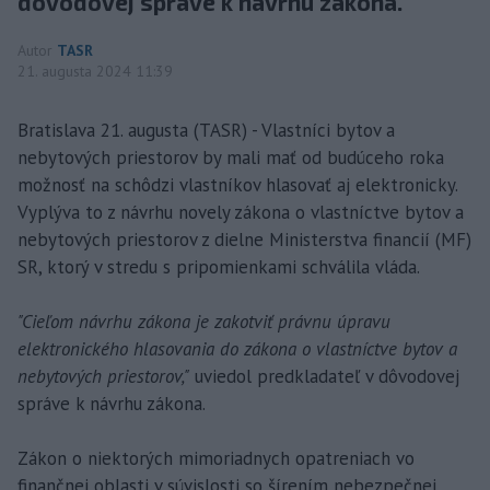
dôvodovej správe k návrhu zákona.
Autor
TASR
21. augusta 2024 11:39
Bratislava 21. augusta (TASR) - Vlastníci bytov a
nebytových priestorov by mali mať od budúceho roka
možnosť na schôdzi vlastníkov hlasovať aj elektronicky.
Vyplýva to z návrhu novely zákona o vlastníctve bytov a
nebytových priestorov z dielne Ministerstva financií (MF)
SR, ktorý v stredu s pripomienkami schválila vláda.
"Cieľom návrhu zákona je zakotviť právnu úpravu
elektronického hlasovania do zákona o vlastníctve bytov a
nebytových priestorov,"
uviedol predkladateľ v dôvodovej
správe k návrhu zákona.
Zákon o niektorých mimoriadnych opatreniach vo
finančnej oblasti v súvislosti so šírením nebezpečnej