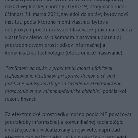
nákazlivej ľudskej choroby COVID-19, ktorý nadobudol
účinnosť 31. marca 2021, zaviedol do správy bytov nový
inštitút, podľa ktorého mohli vlastníci bytov a
nebytových priestorov svoje hlasovacie právo na schôdzi
vlastníkov alebo na písomnom hlasovaní uplatniť aj
prostredníctvom prostriedkov informačnej a
komunikačnej technológie (elektronické hlasovanie).
"Vzhľadom na to, že v praxi tento model uľahčoval
rozhodovanie vlastníkov pri správe domov a sú naň
pozitívne ohlasy, navrhuje sa zavedenie elektronického
hlasovania aj pre mimopandemické obdobie,"
podčiarkol
rezort financií.
Za elektronické prostriedky možno podľa MF považovať
prostriedky informačnej a komunikačnej technológie
umožňujúce individualizovaný prejav vôle, napríklad
elektronická pošta alebo iný komunikačný prostriedok,