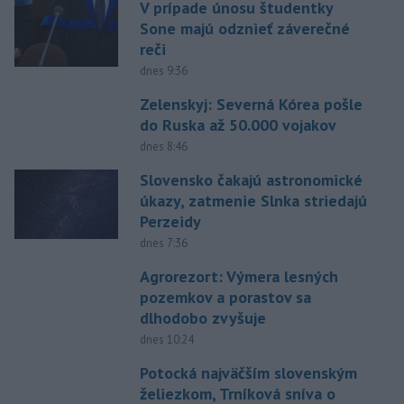
V prípade únosu študentky
Sone majú odznieť záverečné
reči
dnes 9:36
Zelenskyj: Severná Kórea pošle
do Ruska až 50.000 vojakov
dnes 8:46
Slovensko čakajú astronomické
úkazy, zatmenie Slnka striedajú
Perzeidy
dnes 7:36
Agrorezort: Výmera lesných
pozemkov a porastov sa
dlhodobo zvyšuje
dnes 10:24
Potocká najväčším slovenským
želiezkom, Trníková sníva o