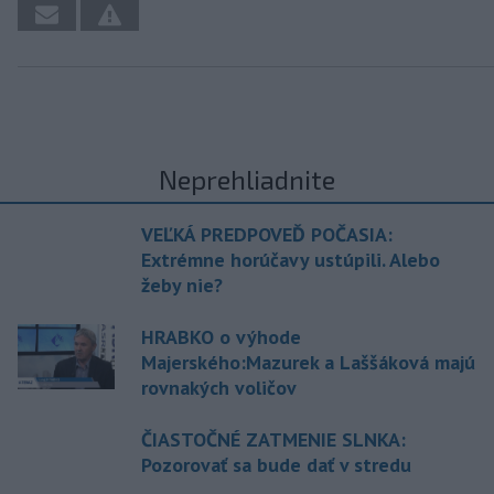
Neprehliadnite
VEĽKÁ PREDPOVEĎ POČASIA:
Extrémne horúčavy ustúpili. Alebo
žeby nie?
HRABKO o výhode
Majerského:Mazurek a Laššáková majú
rovnakých voličov
ČIASTOČNÉ ZATMENIE SLNKA:
Pozorovať sa bude dať v stredu