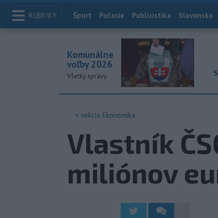
RUBRIKY
Index
Šport
Počasie
Publicistika
Slovensko
Komunálne
voľby 2026
S
Všetky správy
< sekcia
Ekonomika
Vlastník ČS
miliónov eu