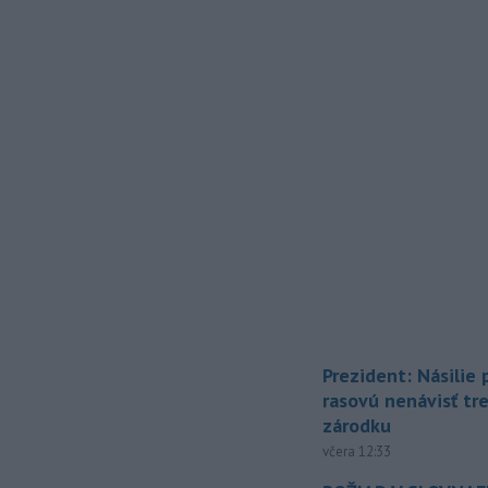
Prezident: Násilie
rasovú nenávisť tr
zárodku
včera 12:33