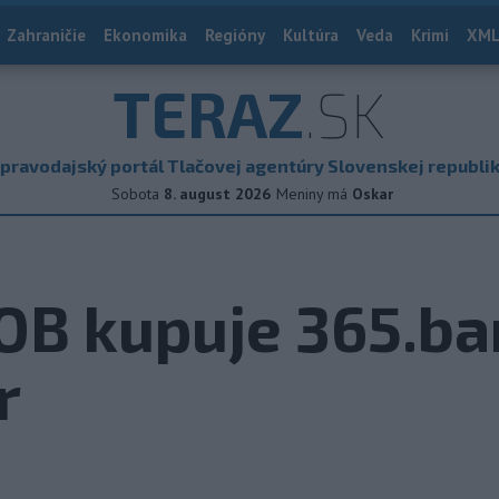
Zahraničie
Ekonomika
Regióny
Kultúra
Veda
Krimi
XML
TERAZ
.SK
pravodajský portál Tlačovej agentúry Slovenskej republi
Sobota
8. august 2026
Meniny má
Oskar
OB kupuje 365.ba
r