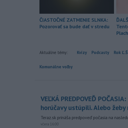
ČIASTOČNÉ ZATMENIE SLNKA:
ĎALŠ
Pozorovať sa bude dať v stredu
Tent
Plach
Aktuálne témy:
Kvízy
Podcasty
Rok Ľ.Š
Komunálne voľby
VEĽKÁ PREDPOVEĎ POČASIA:
horúčavy ustúpili. Alebo žeby 
Teraz.sk prináša predpoveď počasia na nasledu
včera 16:00