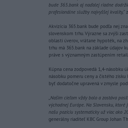
bude 365.bank aj naďalej riadne dodržia
profesionálne služby najvyššej kvality,“
Akvizícia 365.bank bude podľa nej zn
slovenskom trhu. Výrazne sa zvýši za
oblasti úverov, vrátane hypoték, na 
trhu má 365.bank na základe údajov ku
práve s významným zastúpením retai
Kúpna cena zodpovedá 1,4-násobku úč
násobku pomeru ceny a čistého zisku 
byť dodatočne upravená v zmysle pod
„Našim cieľom vždy bolo a zostáva posil
východnej Európe. Na Slovensku, ktoré 
našu pozíciu systematicky už viac ako 2
generálny riaditeľ KBC Group Johan Thi