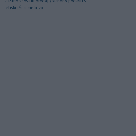
V. Putin schválil predaj štátneho podielu v
letisku Šeremetievo