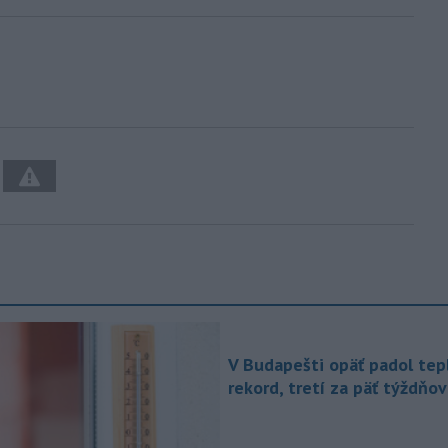
V Budapešti opäť padol tep
rekord, tretí za päť týždňov