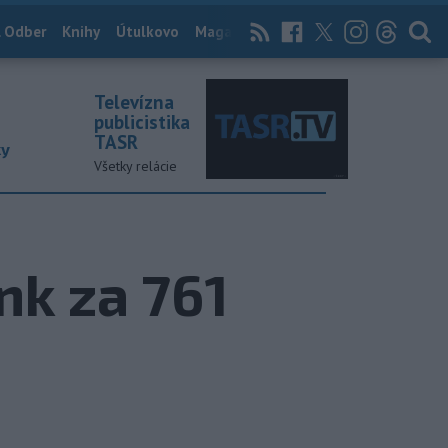
 Odber
Knihy
Útulkovo
Magazín
News Now
Archív
TASR
Televízna
publicistika
TASR
ky
Všetky relácie
nk za 761