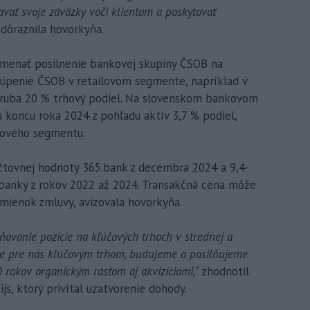
vať svoje záväzky voči klientom a poskytovať
zdôraznila hovorkyňa.
amenať posilnenie bankovej skupiny ČSOB na
stúpenie ČSOB v retailovom segmente, napríklad v
zhruba 20 % trhový podiel. Na slovenskom bankovom
 koncu roka 2024 z pohľadu aktív 3,7 % podiel,
lového segmentu.
tovnej hodnoty 365.bank z decembra 2024 a 9,4-
banky z rokov 2022 až 2024. Transakčná cena môže
mienok zmluvy, avizovala hovorkyňa.
ňovanie pozície na kľúčových trhoch v strednej a
je pre nás kľúčovým trhom, budujeme a posilňujeme
0 rokov organickým rastom aj akvizíciami,“
zhodnotil
js, ktorý privítal uzatvorenie dohody.