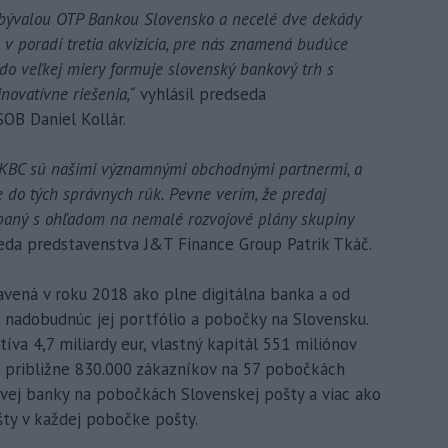
 s bývalou OTP Bankou Slovensko a necelé dve dekády
, v poradí tretia akvizícia, pre nás znamená budúce
do veľkej miery formuje slovenský bankový trh s
novatívne riešenia,“
vyhlásil predseda
SOB Daniel Kollár.
 KBC sú našimi významnými obchodnými partnermi, a
 do tých správnych rúk. Pevne verím, že predaj
paný s ohľadom na nemalé rozvojové plány skupiny
seda predstavenstva J&T Finance Group Patrik Tkáč.
avená v roku 2018 ako plne digitálna banka a od
 nadobudnúc jej portfólio a pobočky na Slovensku.
va 4,7 miliardy eur, vlastný kapitál 551 miliónov
ú približne 830.000 zákazníkov na 57 pobočkách
vej banky na pobočkách Slovenskej pošty a viac ako
ty v každej pobočke pošty.