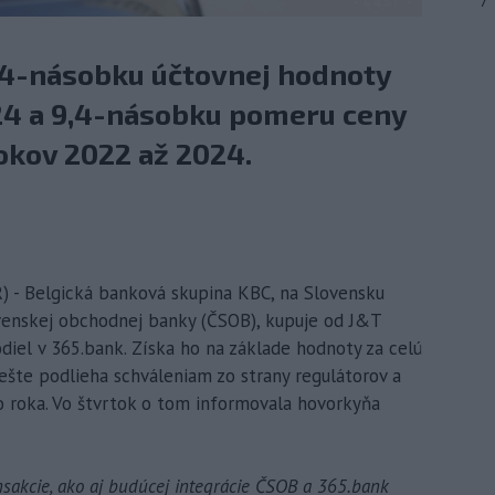
7
,4-násobku účtovnej hodnoty
24 a 9,4-násobku pomeru ceny
rokov 2022 až 2024.
R) - Belgická banková skupina KBC, na Slovensku
enskej obchodnej banky (ČSOB), kupuje od J&T
iel v 365.bank. Získa ho na základe hodnoty za celú
 ešte podlieha schváleniam zo strany regulátorov a
to roka. Vo štvrtok o tom informovala hovorkyňa
nsakcie, ako aj budúcej integrácie ČSOB a 365.bank