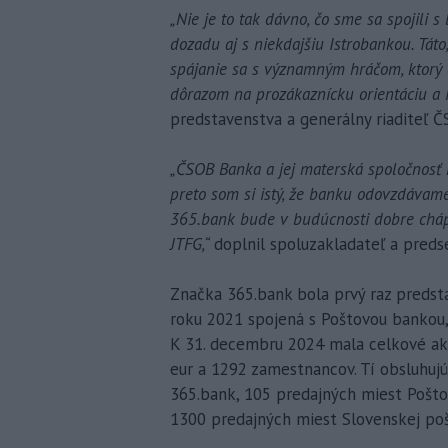
„Nie je to tak dávno, čo sme sa spojili
dozadu aj s niekdajšiu Istrobankou. Táto
spájanie sa s významným hráčom, ktorý 
dôrazom na prozákaznícku orientáciu a i
predstavenstva a generálny riaditeľ Č
„ČSOB Banka a jej materská spoločnosť
preto som si istý, že banku odovzdávame
365.bank bude v budúcnosti dobre chá
JTFG,“
doplnil spoluzakladateľ a pred
Značka 365.bank bola prvý raz predst
roku 2021 spojená s Poštovou bankou,
K 31. decembru 2024 mala celkové aktí
eur a 1292 zamestnancov. Tí obsluhuj
365.bank, 105 predajných miest Pošto
1300 predajných miest Slovenskej poš