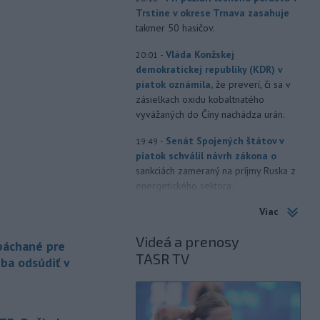
Trstíne v okrese Trnava zasahuje
takmer 50 hasičov.
-
Vláda Konžskej
20:01
demokratickej republiky (KDR) v
piatok oznámila,
že preverí, či sa v
zásielkach oxidu kobaltnatého
vyvážaných do Číny nachádza urán.
-
Senát Spojených štátov v
19:49
piatok schválil návrh zákona o
sankciách zameraný na príjmy Ruska z
energetického sektora.
Viac
-
Slovenská polícia prispela k
16:08
objasneniu prípadu prevádzačstva,
Videá a prenosy
ktorý sa podarilo ukončiť
 páchané pre
TASR TV
právoplatným odsúdením páchateľa v
eba odsúdiť v
Maďarsku.
-
Piatkový požiar v
15:21
bratislavskej rafinérii Slovnaft je