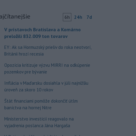
ajčítanejšie
6h
24h
7d
V prístavoch Bratislava a Komárno
preložili 832.009 ton tovarov
EY: Ak sa Hormuzský prieliv do roka neotvorí,
Británii hrozí recesia
Opozícia kritizuje výzvu MIRRI na odkúpenie
pozemkov pre bývanie
Inflácia v Maďarsku dosiahla v júli najnižšiu
úroveň za skoro 10 rokov
Štát financiami pomôže dokončiť útlm
baníctva na hornej Nitre
Ministerstvo investícií reagovalo na
vyjadrenia poslanca Jána Hargaša