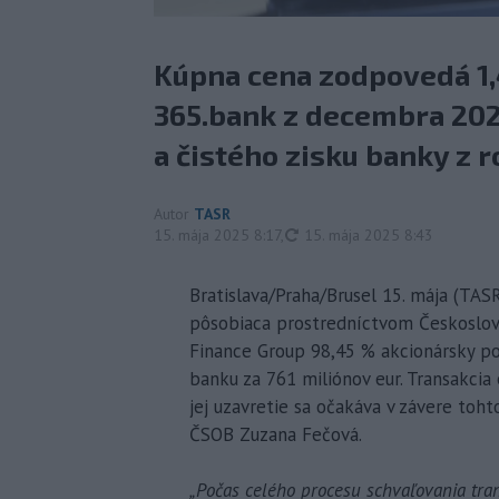
Kúpna cena zodpovedá 1
365.bank z decembra 20
a čistého zisku banky z 
Autor
TASR
aktualizované
15. mája 2025 8:17
,
15. mája 2025 8:43
Bratislava/Praha/Brusel 15. mája (TAS
pôsobiaca prostredníctvom Českoslov
Finance Group 98,45 % akcionársky pod
banku za 761 miliónov eur. Transakcia
jej uzavretie sa očakáva v závere toh
ČSOB Zuzana Fečová.
„Počas celého procesu schvaľovania tra