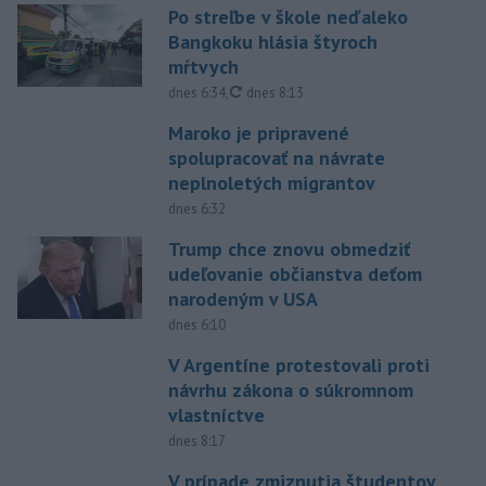
Po streľbe v škole neďaleko
Bangkoku hlásia štyroch
mŕtvych
aktualizované
dnes 6:34
,
dnes 8:13
Maroko je pripravené
spolupracovať na návrate
neplnoletých migrantov
dnes 6:32
Trump chce znovu obmedziť
udeľovanie občianstva deťom
narodeným v USA
dnes 6:10
V Argentíne protestovali proti
návrhu zákona o súkromnom
vlastníctve
dnes 8:17
V prípade zmiznutia študentov