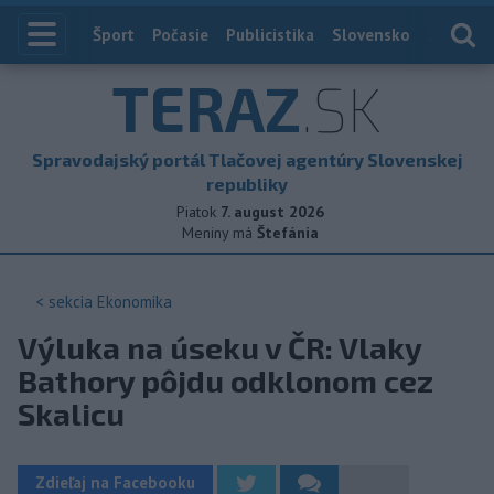
Index
Šport
Počasie
Publicistika
Slovensko
Zahranič
TERAZ
.SK
Spravodajský portál Tlačovej agentúry Slovenskej
republiky
Piatok
7. august 2026
Meniny má
Štefánia
< sekcia
Ekonomika
Výluka na úseku v ČR: Vlaky
Bathory pôjdu odklonom cez
Skalicu
Zdieľaj na Facebooku