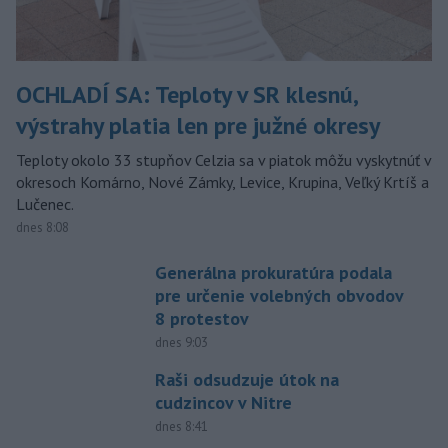
OCHLADÍ SA: Teploty v SR klesnú,
výstrahy platia len pre južné okresy
Teploty okolo 33 stupňov Celzia sa v piatok môžu vyskytnúť v
okresoch Komárno, Nové Zámky, Levice, Krupina, Veľký Krtíš a
Lučenec.
dnes 8:08
Generálna prokuratúra podala
pre určenie volebných obvodov
8 protestov
dnes 9:03
Raši odsudzuje útok na
cudzincov v Nitre
dnes 8:41