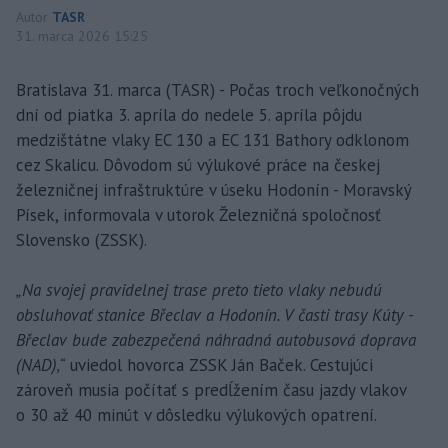
Autor
TASR
31. marca 2026 15:25
Bratislava 31. marca (TASR) - Počas troch veľkonočných
dní od piatka 3. apríla do nedele 5. apríla pôjdu
medzištátne vlaky EC 130 a EC 131 Bathory odklonom
cez Skalicu. Dôvodom sú výlukové práce na českej
železničnej infraštruktúre v úseku Hodonín - Moravský
Písek, informovala v utorok Železničná spoločnosť
Slovensko (ZSSK).
„Na svojej pravidelnej trase preto tieto vlaky nebudú
obsluhovať stanice Břeclav a Hodonín. V časti trasy Kúty -
Břeclav bude zabezpečená náhradná autobusová doprava
(NAD),“
uviedol hovorca ZSSK Ján Baček. Cestujúci
zároveň musia počítať s predĺžením času jazdy vlakov
o 30 až 40 minút v dôsledku výlukových opatrení.