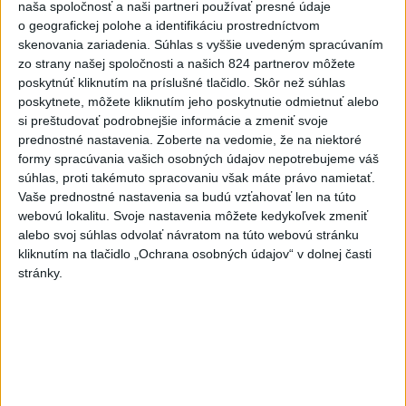
naša spoločnosť a naši partneri používať presné údaje
4
ÚPLNÉ ZATMENIE SLNKA: Časť Európy zahalí tma,
o geografickej polohe a identifikáciu prostredníctvom
hrozia dôsledky
skenovania zariadenia. Súhlas s vyššie uvedeným spracúvaním
zo strany našej spoločnosti a našich 824 partnerov môžete
5
V Košiciach Nad jazerom začína výstavba
poskytnúť kliknutím na príslušné tlačidlo. Skôr než súhlas
chodníka,otvorili aj pumptrack
poskytnete, môžete kliknutím jeho poskytnutie odmietnuť alebo
si preštudovať podrobnejšie informácie a zmeniť svoje
6
Historik Zajac: Územie Slovenska bolo jadrom poľsko-
prednostné nastavenia.
Zoberte na vedomie, že na niektoré
uhorských vzťahov
formy spracúvania vašich osobných údajov nepotrebujeme váš
súhlas, proti takémuto spracovaniu však máte právo namietať.
7
Mesto Martin vypovedalo zmluvy na tri rozpracované
Vaše prednostné nastavenia sa budú vzťahovať len na túto
investičné akcie
webovú lokalitu. Svoje nastavenia môžete kedykoľvek zmeniť
alebo svoj súhlas odvolať návratom na túto webovú stránku
kliknutím na tlačidlo „Ochrana osobných údajov“ v dolnej časti
Najnovšie správy na Teraz.sk
stránky.
Vyhlásenia
Priame prenosy z Národnej rady SR