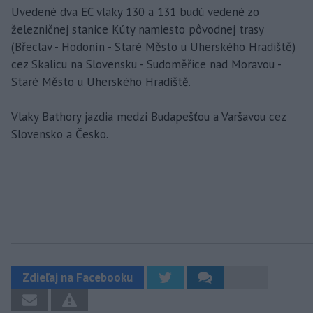
Uvedené dva EC vlaky 130 a 131 budú vedené zo
železničnej stanice Kúty namiesto pôvodnej trasy
(Břeclav - Hodonín - Staré Město u Uherského Hradiště)
cez Skalicu na Slovensku - Sudoměřice nad Moravou -
Staré Město u Uherského Hradiště.
Vlaky Bathory jazdia medzi Budapešťou a Varšavou cez
Slovensko a Česko.
Zdieľaj na Facebooku