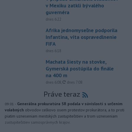
v Mexiku zatkli bývalého
guvernéra
dnes 6:22
Afrika jednomyseľne podporila
Infantina, víta ospravedlnenie
FIFA
dnes 6:18
Machata šiesty na stovke,
Gymerská postúpila do finále
na 400 m
aktualizované
dnes 6:08
,
dnes 7:08
Práve teraz
-
Generálna prokuratúra SR podala v súvislosti s určením
09:01
volebných
obvodov celkovo osem protestov prokurátora, a to proti
piatim uzneseniam mestských zastupiteľstiev a trom uzneseniam
zastupiteľstiev samosprávnych krajov.