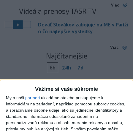
Viac
Videá a prenosy TASR TV
Deväť Slovákov zabojuje na ME v Paríži
o čo najlepšie výsledky
Viac
Najčítanejšie
6h
24h
7d
Po streľbe v škole neďaleko Bangkoku
1
Vážime si vaše súkromie
hlásia štyroch mŕtvych
My a naši
partneri
ukladáme a/alebo pristupujeme k
2
Kruhová križovatka v Poprade v smere z Hozelca bude
informáciám na zariadení, napríklad pomocou súborov cookies,
hotová budúci rok
a spracúvame osobné údaje, ako sú jedinečné identifikátory a
štandardné informácie odosielané zariadením na
3
Prešovský kraj vyzýva k využitiu bezplatného parkoviska v
personalizovanú reklamu a obsah, meranie reklamy a obsahu,
Tatrách
prieskumy publika a vývoj služieb.
S vaším povolením môže