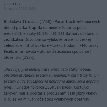
Autor
TASR
31. marca 2026 15:25
Bratislava 31. marca (TASR) - Počas troch veľkonočných
dní od piatka 3. apríla do nedele 5. apríla pôjdu
medzištátne vlaky EC 130 a EC 131 Bathory odklonom
cez Skalicu. Dôvodom sú výlukové práce na českej
železničnej infraštruktúre v úseku Hodonín - Moravský
Písek, informovala v utorok Železničná spoločnosť
Slovensko (ZSSK).
„Na svojej pravidelnej trase preto tieto vlaky nebudú
obsluhovať stanice Břeclav a Hodonín. V časti trasy Kúty -
Břeclav bude zabezpečená náhradná autobusová doprava
(NAD),“
uviedol hovorca ZSSK Ján Baček. Cestujúci
zároveň musia počítať s predĺžením času jazdy vlakov
o 30 až 40 minút v dôsledku výlukových opatrení.