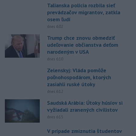
Talianska polícia rozbila sieť
prevádzačov migrantov, zatkla
osem ľudí
dnes 6:02
Trump chce znovu obmedziť
udeľovanie občianstva deťom
narodeným v USA
dnes 6:10
Zelenskyj: Vláda pomôže
poľnohospodárom, ktorých
zasiahli ruské útoky
dnes 6:12
Saudská Arábia: Útoky húsíov si
vyžiadali zranených civilistov
dnes 6:15
V prípade zmiznutia študentov