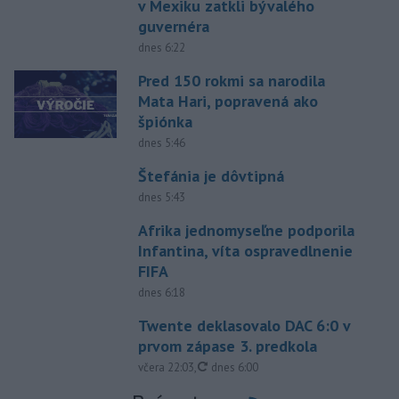
v Mexiku zatkli bývalého
guvernéra
dnes 6:22
Pred 150 rokmi sa narodila
Mata Hari, popravená ako
špiónka
dnes 5:46
Štefánia je dôvtipná
dnes 5:43
Afrika jednomyseľne podporila
Infantina, víta ospravedlnenie
FIFA
dnes 6:18
Twente deklasovalo DAC 6:0 v
prvom zápase 3. predkola
aktualizované
včera 22:03
,
dnes 6:00