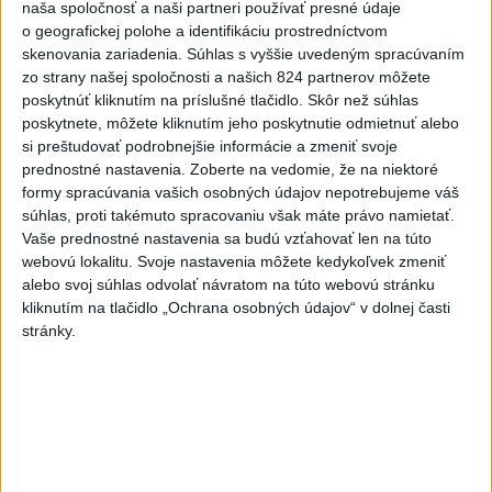
Vyhlásenia
naša spoločnosť a naši partneri používať presné údaje
o geografickej polohe a identifikáciu prostredníctvom
Priame prenosy z Národnej rady SR
skenovania zariadenia. Súhlas s vyššie uvedeným spracúvaním
zo strany našej spoločnosti a našich 824 partnerov môžete
poskytnúť kliknutím na príslušné tlačidlo. Skôr než súhlas
poskytnete, môžete kliknutím jeho poskytnutie odmietnuť alebo
si preštudovať podrobnejšie informácie a zmeniť svoje
Politika na sociálnych sieťach
prednostné nastavenia.
Zoberte na vedomie, že na niektoré
formy spracúvania vašich osobných údajov nepotrebujeme váš
súhlas, proti takémuto spracovaniu však máte právo namietať.
Zobraziť viac
Info
Vaše prednostné nastavenia sa budú vzťahovať len na túto
webovú lokalitu. Svoje nastavenia môžete kedykoľvek zmeniť
alebo svoj súhlas odvolať návratom na túto webovú stránku
Najnovšie videá
Najsledovanejšie videá
kliknutím na tlačidlo „Ochrana osobných údajov“ v dolnej časti
stránky.
40.⁠ ⁠výročie smrti Hartmuta Tautza:
MÁM PRÁVO ODÍSŤ AJ...
dnes 04:20
|
Ústav pamäti národa
|
114
zobrazení
V ROKU 2015 NÁS KRITIZOVALI. DNES
OPAKUJÚ NAŠE SLOVÁ