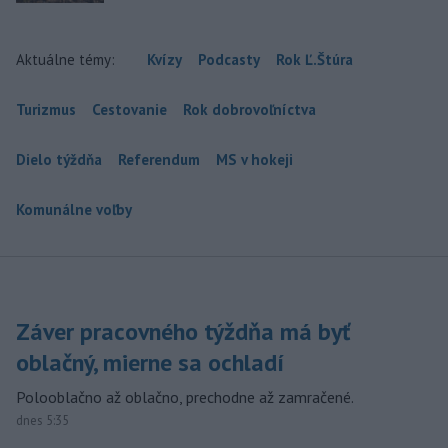
Aktuálne témy:
Kvízy
Podcasty
Rok Ľ.Štúra
Turizmus
Cestovanie
Rok dobrovoľníctva
Dielo týždňa
Referendum
MS v hokeji
Komunálne voľby
Záver pracovného týždňa má byť
oblačný, mierne sa ochladí
Polooblačno až oblačno, prechodne až zamračené.
dnes 5:35