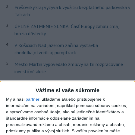
2
Prešovský kraj vyzýva k využitiu bezplatného parkoviska v
Tatrách
3
ÚPLNÉ ZATMENIE SLNKA: Časť Európy zahalí tma,
hrozia dôsledky
4
V Košiciach Nad jazerom začína výstavba
chodníka,otvorili aj pumptrack
5
Mesto Martin vypovedalo zmluvy na tri rozpracované
investičné akcie
6
Historik Zajac: Územie Slovenska bolo jadrom poľsko-
uhorských vzťahov
Vážime si vaše súkromie
My a naši
partneri
ukladáme a/alebo pristupujeme k
7
Obnovu posledného úseku cesty na Kráľovu hoľu majú
informáciám na zariadení, napríklad pomocou súborov cookies,
ukončiť v auguste
a spracúvame osobné údaje, ako sú jedinečné identifikátory a
štandardné informácie odosielané zariadením na
personalizovanú reklamu a obsah, meranie reklamy a obsahu,
Najnovšie správy na Teraz.sk
prieskumy publika a vývoj služieb.
S vaším povolením môže