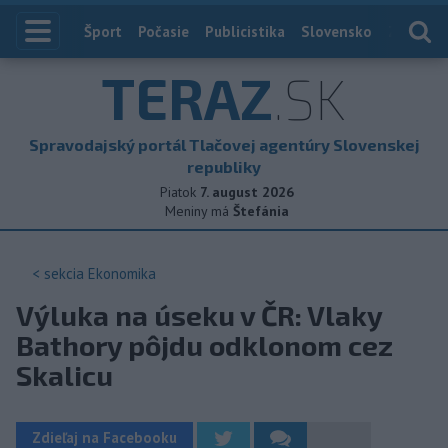
Index
Šport
Počasie
Publicistika
Slovensko
Zahranič
TERAZ
.SK
Spravodajský portál Tlačovej agentúry Slovenskej
republiky
Piatok
7. august 2026
Meniny má
Štefánia
< sekcia
Ekonomika
Výluka na úseku v ČR: Vlaky
Bathory pôjdu odklonom cez
Skalicu
Zdieľaj na Facebooku