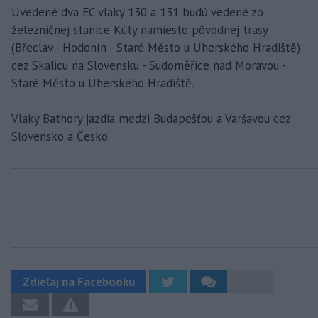
Uvedené dva EC vlaky 130 a 131 budú vedené zo
železničnej stanice Kúty namiesto pôvodnej trasy
(Břeclav - Hodonín - Staré Město u Uherského Hradiště)
cez Skalicu na Slovensku - Sudoměřice nad Moravou -
Staré Město u Uherského Hradiště.
Vlaky Bathory jazdia medzi Budapešťou a Varšavou cez
Slovensko a Česko.
Zdieľaj na Facebooku