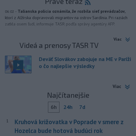
Práve teraz
-
Talianska polícia oznámila, že rozbila sieť prevádzačov,
06:02
ktorí z Alžírska dopravovali migrantov na ostrov Sardínia. Pri raziách
zatkla osem ľudí, informuje TASR podľa správy agentúry AFP.
Viac
Videá a prenosy TASR TV
Deväť Slovákov zabojuje na ME v Paríži
o čo najlepšie výsledky
Viac
Najčítanejšie
6h
24h
7d
Kruhová križovatka v Poprade v smere z
1
Hozelca bude hotová budúci rok