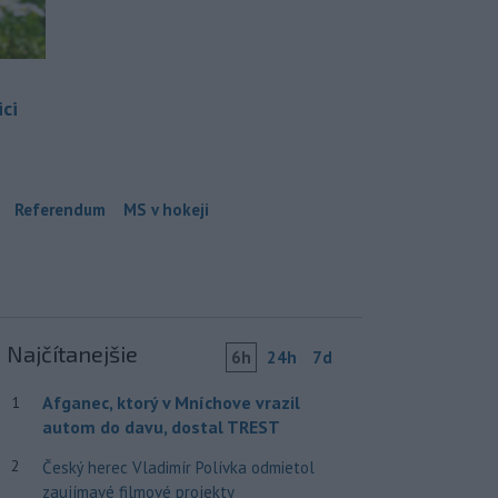
ci
Referendum
MS v hokeji
Najčítanejšie
6h
24h
7d
Afganec, ktorý v Mníchove vrazil
1
autom do davu, dostal TREST
2
Český herec Vladimír Polívka odmietol
zaujímavé filmové projekty