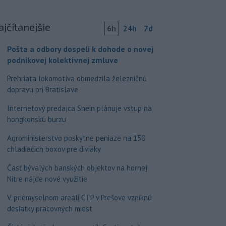
ajčítanejšie
6h
24h
7d
Pošta a odbory dospeli k dohode o novej
podnikovej kolektívnej zmluve
Prehriata lokomotíva obmedzila železničnú
dopravu pri Bratislave
Internetový predajca Shein plánuje vstup na
hongkonskú burzu
Agroministerstvo poskytne peniaze na 150
chladiacich boxov pre diviaky
Časť bývalých banských objektov na hornej
Nitre nájde nové využitie
V priemyselnom areáli CTP v Prešove vzniknú
desiatky pracovných miest