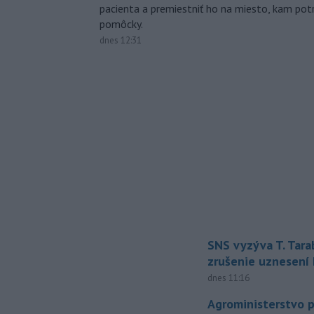
pacienta a premiestniť ho na miesto, kam potr
pomôcky.
dnes 12:31
SNS vyzýva T. Tara
zrušenie uznesení
dnes 11:16
Agroministerstvo 