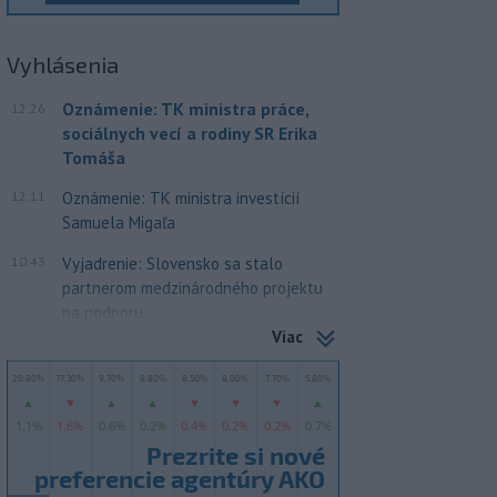
Vyhlásenia
Oznámenie: TK ministra práce,
12:26
sociálnych vecí a rodiny SR Erika
Tomáša
12:11
Oznámenie: TK ministra investícií
Samuela Migaľa
10:43
Vyjadrenie: Slovensko sa stalo
partnerom medzinárodného projektu
na podporu...
Viac