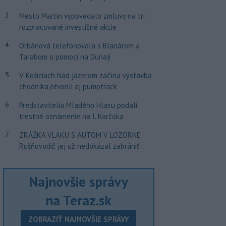
3
Mesto Martin vypovedalo zmluvy na tri
rozpracované investičné akcie
4
Orbánová telefonovala s Blanárom a
Tarabom o pomoci na Dunaji
5
V Košiciach Nad jazerom začína výstavba
chodníka,otvorili aj pumptrack
6
Predstavitelia Mladého Hlasu podali
trestné oznámenie na I. Korčoka
7
ZRÁŽKA VLAKU S AUTOM V LOZORNE:
Rušňovodič jej už nedokázal zabrániť
Najnovšie správy
na Teraz.sk
ZOBRAZIŤ NAJNOVŠIE SPRÁVY