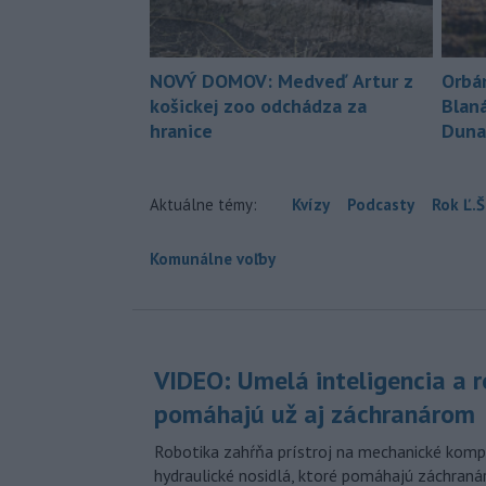
NOVÝ DOMOV: Medveď Artur z
Orbá
košickej zoo odchádza za
Blan
hranice
Duna
Aktuálne témy:
Kvízy
Podcasty
Rok Ľ.Š
Komunálne voľby
VIDEO: Umelá inteligencia a 
pomáhajú už aj záchranárom
Robotika zahŕňa prístroj na mechanické kompr
hydraulické nosidlá, ktoré pomáhajú záchran