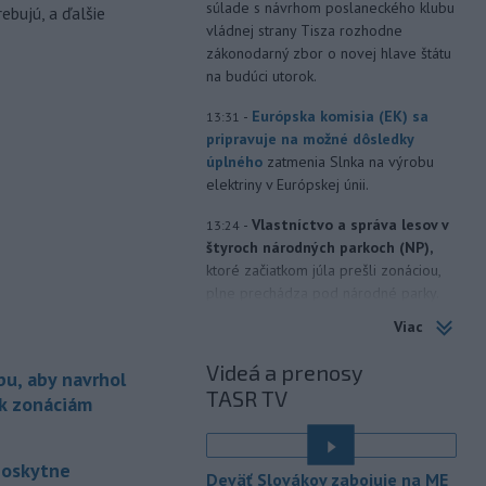
súlade s návrhom poslaneckého klubu
ebujú, a ďalšie
vládnej strany Tisza rozhodne
zákonodarný zbor o novej hlave štátu
na budúci utorok.
-
Európska komisia (EK) sa
13:31
pripravuje na možné dôsledky
úplného
zatmenia Slnka na výrobu
elektriny v Európskej únii.
-
Vlastníctvo a správa lesov v
13:24
štyroch národných parkoch (NP),
ktoré začiatkom júla prešli zonáciou,
plne prechádza pod národné parky.
Viac
-
Hasiči aj vo štvrtok
12:57
pokračujú v boji s rozsiahlymi
Videá a prenosy
bu, aby navrhol
lesnými požiarmi
na západnom
TASR TV
Balkáne, kde v týchto dňoch horúčavy
 k zonáciám
dosahujú až 40 stupňov Celzia.
-
Nemecký súd vo štvrtok
12:12
poskytne
Deväť Slovákov zabojuje na ME