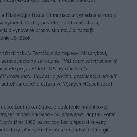
ftizeológie trvala tri mesiace a vyžiadala si zdroje
a vymenili všetky postele, elektroinštalácia,
denia a vynovené pracovisko majú aj tamojší
lenie 28 lôžok.
pamätnú tabuľu Tomášovi Garrigueovi Masarykovi,
o zdravotníckeho zariadenia.
"Náš ústav začali budovať
 preto pri príležitosti 100. výročia vzniku
dli urobiť malú slávnosť a prvému prezidentovi odhaliť
riaditeľ národného ústavu vo Vyšných Hágoch Jozef
 dokončení rekonštrukcie oddelenie hrudníkovej
projekt obnovy ďalšieho - 5D oddelenia,"
doplnil Poráč.
 približne 8000 pacientov. Ide o špecializovaný
berkulózy, pľúcnych chorôb a hrudníkovú chirurgiu.