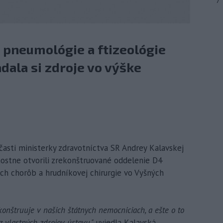
7
 pneumológie a ftizeológie
adala si zdroje vo výške
časti ministerky zdravotníctva SR Andrey Kalavskej
ostne otvorili zrekonštruované oddelenie D4
ch chorôb a hrudníkovej chirurgie vo Vyšných
ekonštruuje v našich štátnych nemocniciach, a ešte o to
z vlastných zdrojov ústavu,"
uviedla Kalavská.