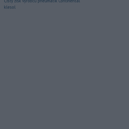
Čistý zisk výrobcu pneumatík Continental
klesol