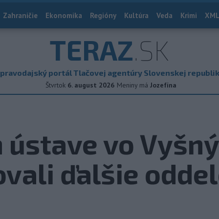
Zahraničie
Ekonomika
Regióny
Kultúra
Veda
Krimi
XML
TERAZ
.SK
pravodajský portál Tlačovej agentúry Slovenskej republi
Štvrtok
6. august 2026
Meniny má
Jozefína
 ústave vo Vyšn
vali ďalšie odde