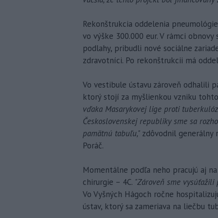
Rekonštrukcia oddelenia pneumológie a 
vo výške 300.000 eur. V rámci obnovy s
podlahy, pribudli nové sociálne zaria
zdravotníci. Po rekonštrukcii má odde
Vo vestibule ústavu zároveň odhalili 
ktorý stojí za myšlienkou vzniku toht
vďaka Masarykovej lige proti tuberkulóze,
Československej republiky sme sa rozho
pamätnú tabuľu,"
zdôvodnil generálny 
Poráč.
Momentálne podľa neho pracujú aj na
chirurgie – 4C.
"Zároveň sme vysúťažili 
Vo Vyšných Hágoch ročne hospitalizujú
ústav, ktorý sa zameriava na liečbu tu