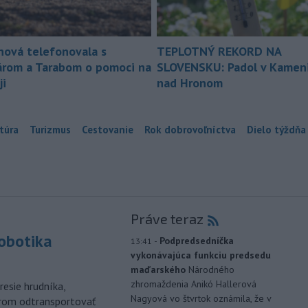
nová telefonovala s
TEPLOTNÝ REKORD NA
árom a Tarabom o pomoci na
SLOVENSKU: Padol v Kameni
ji
nad Hronom
túra
Turizmus
Cestovanie
Rok dobrovoľníctva
Dielo týždňa
Práve teraz
robotika
-
Podpredsedníčka
13:41
vykonávajúca funkciu predsedu
maďarského
Národného
zhromaždenia Anikó Hallerová
esie hrudníka,
Nagyová vo štvrtok oznámila, že v
árom odtransportovať