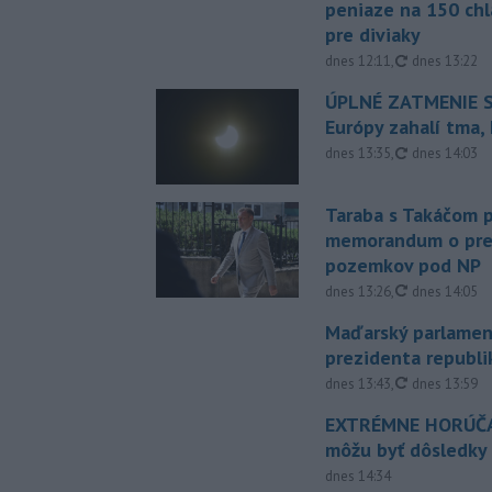
peniaze na 150 chl
pre diviaky
aktualizovan
dnes 12:11
,
dnes 13:22
ÚPLNÉ ZATMENIE S
Európy zahalí tma,
aktualizovan
dnes 13:35
,
dnes 14:03
Taraba s Takáčom p
memorandum o pr
pozemkov pod NP
aktualizovan
dnes 13:26
,
dnes 14:05
Maďarský parlamen
prezidenta republi
aktualizovan
dnes 13:43
,
dnes 13:59
EXTRÉMNE HORÚČA
môžu byť dôsledky
dnes 14:34