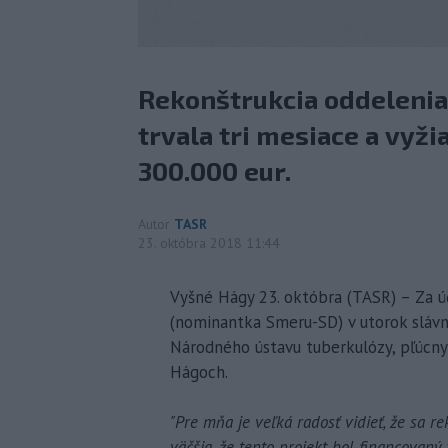
Rekonštrukcia oddelenia
trvala tri mesiace a vyži
300.000 eur.
Autor
TASR
23. októbra 2018 11:44
Vyšné Hágy 23. októbra (TASR) – Za ú
(nominantka Smeru-SD) v utorok slávn
Národného ústavu tuberkulózy, pľúcny
Hágoch.
"Pre mňa je veľká radosť vidieť, že sa r
väčšia, že tento projekt bol financovaný 