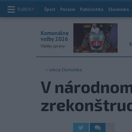
RUBRIKY
Index
Šport
Počasie
Publicistika
Slovensko
Komunálne
voľby 2026
S
Všetky správy
< sekcia
Ekonomika
V národnom
zrekonštruo