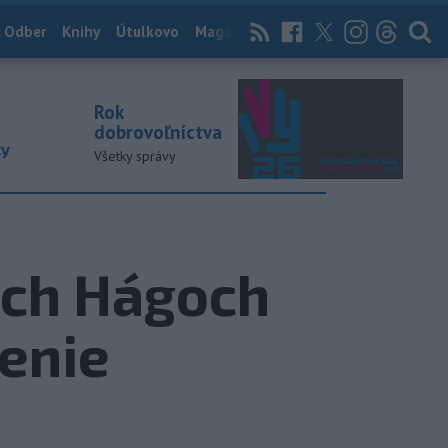
 Odber
Knihy
Útulkovo
Magazín
News Now
Archív
TASR
Rok
dobrovoľníctva
ky
Všetky správy
ých Hágoch
lenie