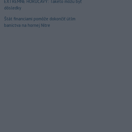
EXTRÉMNE HORÚČAVY: Takéto môžu byť
dôsledky
Štát financiami pomôže dokončiť útlm
baníctva na hornej Nitre