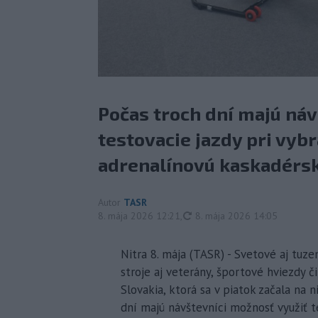
Počas troch dní majú náv
testovacie jazdy pri vyb
adrenalínovú kaskadérsk
Autor
TASR
aktualizované
8. mája 2026 12:21
,
8. mája 2026 14:05
Nitra 8. mája (TASR) - Svetové aj tu
stroje aj veterány, športové hviezdy
Slovakia, ktorá sa v piatok začala na
dní majú návštevníci možnosť využiť t