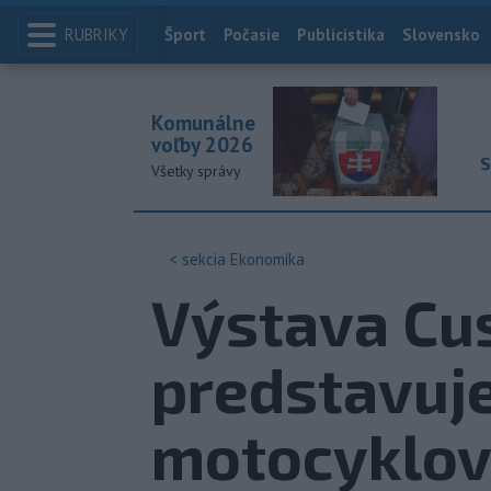
RUBRIKY
Index
Šport
Počasie
Publicistika
Slovensko
Komunálne
voľby 2026
S
Všetky správy
< sekcia
Ekonomika
Výstava Cu
predstavuj
motocyklo