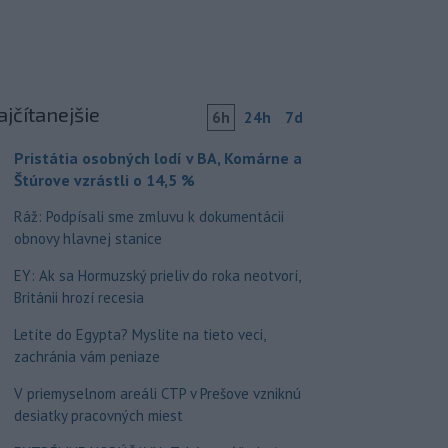
ajčítanejšie
6h
24h
7d
Pristátia osobných lodí v BA, Komárne a
Štúrove vzrástli o 14,5 %
Ráž: Podpísali sme zmluvu k dokumentácii
obnovy hlavnej stanice
EY: Ak sa Hormuzský prieliv do roka neotvorí,
Británii hrozí recesia
Letíte do Egypta? Myslite na tieto veci,
zachránia vám peniaze
V priemyselnom areáli CTP v Prešove vzniknú
desiatky pracovných miest