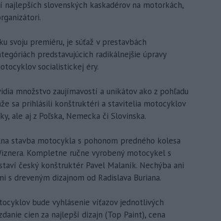
í najlepších slovenských kaskadérov na motorkách,
rganizátori.
ku svoju premiéru, je súťaž v prestavbách
ategóriách predstavujúcich radikálnejšie úpravy
otocyklov socialistickej éry.
vidia množstvo zaujímavostí a unikátov ako z pohľadu
aže sa prihlásili konštruktéri a stavitelia motocyklov
ky, ale aj z Poľska, Nemecka či Slovinska.
álna stavba motocykla s pohonom predného kolesa
Wiznera. Kompletne ručne vyrobený motocykel s
taví český konštruktér Pavel Malaník. Nechýba ani
i s dreveným dizajnom od Radislava Buriana.
cyklov bude vyhlásenie víťazov jednotlivých
danie cien za najlepší dizajn (Top Paint), cena