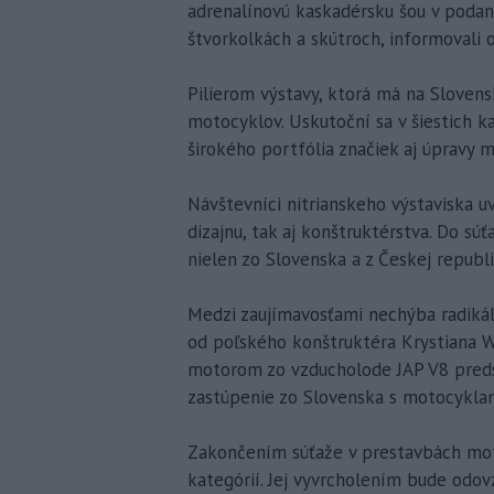
adrenalínovú kaskadérsku šou v podan
štvorkolkách a skútroch, informovali o
Pilierom výstavy, ktorá má na Slovens
motocyklov. Uskutoční sa v šiestich k
širokého portfólia značiek aj úpravy m
Návštevníci nitrianskeho výstaviska u
dizajnu, tak aj konštruktérstva. Do súť
nielen zo Slovenska a z Českej republi
Medzi zaujímavosťami nechýba radik
od poľského konštruktéra Krystiana 
motorom zo vzducholode JAP V8 preds
zastúpenie zo Slovenska s motocyklam
Zakončením súťaže v prestavbách moto
kategórií. Jej vyvrcholením bude odovz