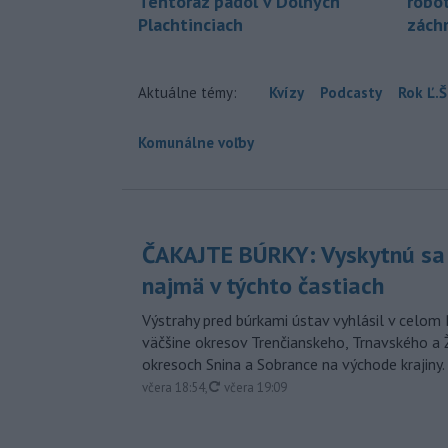
Tentoraz padol v Dolných
robo
Plachtinciach
zách
Aktuálne témy:
Kvízy
Podcasty
Rok Ľ.Š
Komunálne voľby
ČAKAJTE BÚRKY: Vyskytnú sa 
najmä v týchto častiach
Výstrahy pred búrkami ústav vyhlásil v celom 
väčšine okresov Trenčianskeho, Trnavského a Ž
okresoch Snina a Sobrance na východe krajiny.
aktualizované
včera 18:54
,
včera 19:09