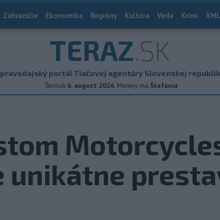
Zahraničie
Ekonomika
Regióny
Kultúra
Veda
Krimi
XML
TERAZ
.SK
pravodajský portál Tlačovej agentúry Slovenskej republi
Štvrtok
6. august 2026
Meniny má
Štefánia
stom Motorcycle
e unikátne prest
v