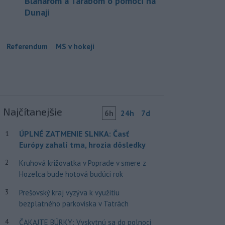
Blanárom a Tarabom o pomoci na
Dunaji
Referendum
MS v hokeji
Najčítanejšie
6h
24h
7d
ÚPLNÉ ZATMENIE SLNKA: Časť
1
Európy zahalí tma, hrozia dôsledky
2
Kruhová križovatka v Poprade v smere z
Hozelca bude hotová budúci rok
3
Prešovský kraj vyzýva k využitiu
bezplatného parkoviska v Tatrách
4
ČAKAJTE BÚRKY: Vyskytnú sa do polnoci