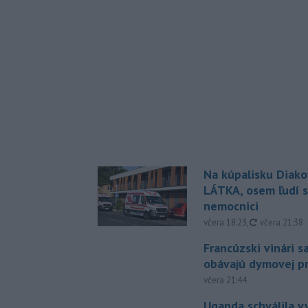
Na kúpalisku Diak
LÁTKA, osem ľudí s
nemocnici
aktualizovan
včera 18:23
,
včera 21:38
Francúzski vinári s
obávajú dymovej pr
včera 21:44
Uganda schválila v