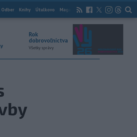
 Odber
Knihy
Útulkovo
Magazín
News Now
Archív
TASR
Rok
dobrovoľníctva
ky
Všetky správy
s
avby