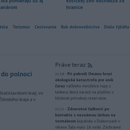
tika pomáhajú už aj
košickej zoo odchádza za
ranárom
hranice
túra
Turizmus
Cestovanie
Rok dobrovoľníctva
Dielo týždňa
Práve teraz
do polnoci
-
Pri pobreží Ománu hrozí
21:58
ekologická katastrofa pre únik
čoraz
väčšieho množstva ropy z
tankera, ktorý narazil na plytčinu v
Bratislavskom kraji, vo
blízkosti prírodnej rezervácie.
ilinského kraja a v
-
Zdravotné ťažkosti po
21:22
kontakte s neznámou látkou na
termálnom
kúpalisku v Diakovciach v
okrese Šaľa malo 16 osôb. Záchranná