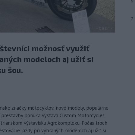
6
7
števníci možnosť využiť
raných modeloch aj užiť si
u šou.
zemské značky motocyklov, nové modely, populárne
 či prestavby ponúka výstava Custom Motorcycles
 nitrianskom výstavisku Agrokomplexu. Počas troch
estovacie jazdy pri vybraných modeloch aj užiť si