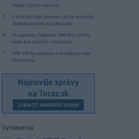
najmä v týchto častiach
5
V Košiciach Nad jazerom začína výstavba
chodníka,otvorili aj pumptrack
6
Na kúpalisku Diakovce UNIKALA LÁTKA,
osem ľudí skončilo v nemocnici
7
DPB: Všetky autobusy a trolejbusy majú
klimatizáciu
Najnovšie správy
na Teraz.sk
ZOBRAZIŤ NAJNOVŠIE SPRÁVY
Vyhlásenia