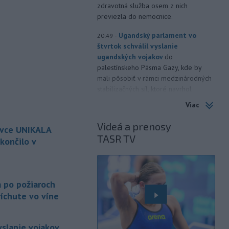
zdravotná služba osem z nich
previezla do nemocnice.
-
Ugandský parlament vo
20:49
štvrtok schválil vyslanie
ugandských vojakov
do
palestínskeho Pásma Gazy, kde by
mali pôsobiť v rámci medzinárodných
stabilizačných síl, ktoré navrhol
americký prezident Donald Trump.
Viac
-
Anglická futbalová asociácia
20:07
Videá a prenosy
ovce UNIKALA
(FA) stiahla svoju podporu
TASR TV
prezidentovi
Medzinárodnej
končilo v
futbalovej federácie (FIFA) Giannimu
Infantinovi, ktorý je pod paľbou kritiky
é
po jeho neúspešnom pláne.
a po požiaroch
-
Vo štvrtok do polnoci treba
18:54
íchute vo víne
najmä na západe a severozápade
Slovenska počítať s búrkami.
Slovenský hydrometeorologický ústav
yslanie vojakov