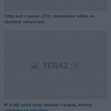
Tržby boli v januári 2021 medziročne nižšie vo
všetkých odvetviach
M. Krajčí podá svoju demisiu v piatok, nechce
zámienky na pád vlády