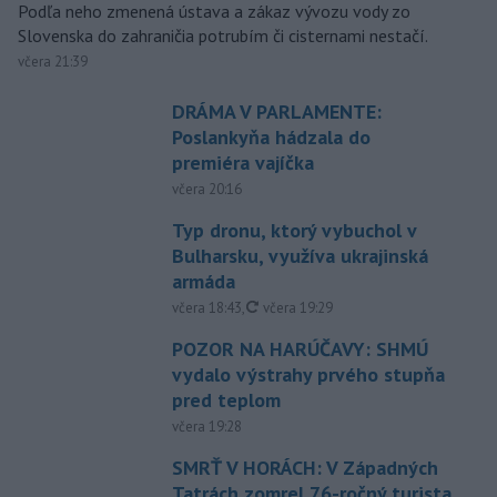
Podľa neho zmenená ústava a zákaz vývozu vody zo
Slovenska do zahraničia potrubím či cisternami nestačí.
včera 21:39
DRÁMA V PARLAMENTE:
Poslankyňa hádzala do
premiéra vajíčka
včera 20:16
Typ dronu, ktorý vybuchol v
Bulharsku, využíva ukrajinská
armáda
aktualizované
včera 18:43
,
včera 19:29
POZOR NA HARÚČAVY: SHMÚ
vydalo výstrahy prvého stupňa
pred teplom
včera 19:28
SMRŤ V HORÁCH: V Západných
Tatrách zomrel 76-ročný turista