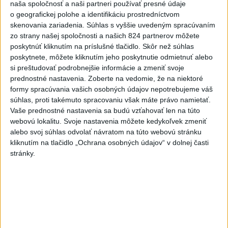
včera 19:24
naša spoločnosť a naši partneri používať presné údaje
o geografickej polohe a identifikáciu prostredníctvom
STOVKY NASADENÝCH
skenovania zariadenia. Súhlas s vyššie uvedeným spracúvaním
HASIČOV: Zasahujú pri lesnom
zo strany našej spoločnosti a našich 824 partnerov môžete
požiari v Andalúzii
poskytnúť kliknutím na príslušné tlačidlo. Skôr než súhlas
včera 17:13
poskytnete, môžete kliknutím jeho poskytnutie odmietnuť alebo
si preštudovať podrobnejšie informácie a zmeniť svoje
Práve teraz
prednostné nastavenia.
Zoberte na vedomie, že na niektoré
formy spracúvania vašich osobných údajov nepotrebujeme váš
-
Okresný úrad (OÚ) Malacky vyhlásil v súvislosti s
21:43
súhlas, proti takémuto spracovaniu však máte právo namietať.
požiarom
veľkého rozsahu vo Vojenskom obvode (VO) Záhorie
Vaše prednostné nastavenia sa budú vzťahovať len na túto
mimoriadnu situáciu. Jej vyhlásenie umožní v dotknutej lokalite
webovú lokalitu. Svoje nastavenia môžete kedykoľvek zmeniť
efektívnejšiu koordináciu nasadených síl a prostriedkov.
alebo svoj súhlas odvolať návratom na túto webovú stránku
kliknutím na tlačidlo „Ochrana osobných údajov“ v dolnej časti
Viac
stránky.
Videá a prenosy TASR TV
Deväť Slovákov zabojuje na ME v Paríži
o čo najlepšie výsledky
Viac