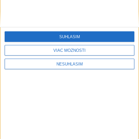
Šport
SÚHLASÍM
VIAC MOŽNOSTÍ
....
NESÚHLASÍM
....