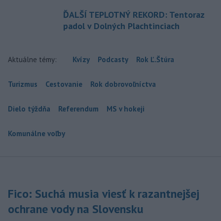
ĎALŠÍ TEPLOTNÝ REKORD: Tentoraz
padol v Dolných Plachtinciach
Aktuálne témy:
Kvízy
Podcasty
Rok Ľ.Štúra
Turizmus
Cestovanie
Rok dobrovoľníctva
Dielo týždňa
Referendum
MS v hokeji
Komunálne voľby
Fico: Suchá musia viesť k razantnejšej
ochrane vody na Slovensku