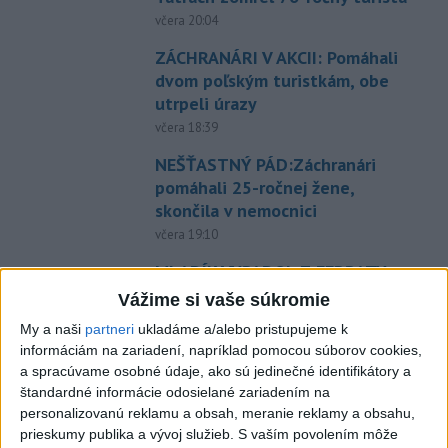
včera 20:04
ZÁCHRANÁRI V AKCII: Pomáhali
dvom poľským turistkám, obe
utrpeli úrazy
včera 18:39
NEŠŤASTNÝ PÁD:Záchranári
pomáhali 25-ročnej žene,
skončila v nemocnici
včera 19:10
MLADÍK VYPADOL Z FERRATY:
Na Skalke pri Kremnici
Vážime si vaše súkromie
zasahovali záchranári
My a naši
partneri
ukladáme a/alebo pristupujeme k
včera 17:19
informáciám na zariadení, napríklad pomocou súborov cookies,
a spracúvame osobné údaje, ako sú jedinečné identifikátory a
Omán: Rokovania o
štandardné informácie odosielané zariadením na
Hormuzskom prielive sú
personalizovanú reklamu a obsah, meranie reklamy a obsahu,
pozitívne a konštruktívne
prieskumy publika a vývoj služieb.
S vaším povolením môže