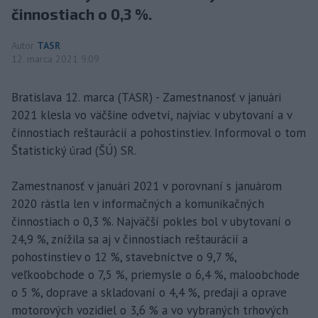
činnostiach o 0,3 %.
Autor
TASR
12. marca 2021 9:09
Bratislava 12. marca (TASR) - Zamestnanosť v januári
2021 klesla vo väčšine odvetví, najviac v ubytovaní a v
činnostiach reštaurácií a pohostinstiev. Informoval o tom
Štatistický úrad (ŠÚ) SR.
Zamestnanosť v januári 2021 v porovnaní s januárom
2020 rástla len v informačných a komunikačných
činnostiach o 0,3 %. Najväčší pokles bol v ubytovaní o
24,9 %, znížila sa aj v činnostiach reštaurácií a
pohostinstiev o 12 %, stavebníctve o 9,7 %,
veľkoobchode o 7,5 %, priemysle o 6,4 %, maloobchode
o 5 %, doprave a skladovaní o 4,4 %, predaji a oprave
motorových vozidiel o 3,6 % a vo vybraných trhových