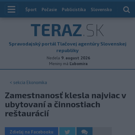
Index
Šport
Počasie
Publicistika
Slovensko
Zahranič
TERAZ
.SK
Spravodajský portál Tlačovej agentúry Slovenskej
republiky
Nedela
9. august 2026
Meniny má
Ľubomíra
< sekcia
Ekonomika
Zamestnanosť klesla najviac v
ubytovaní a činnostiach
reštaurácií
Zdieľaj na Facebooku