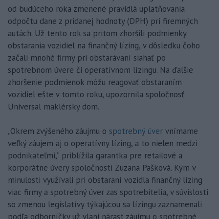
od budúceho roka zmenené pravidlá uplatňovania
odpočtu dane z pridanej hodnoty (DPH) pri firemných
autách. Už tento rok sa pritom zhoršili podmienky
obstarania vozidiel na finančný lízing, v dôsledku čoho
začali mnohé firmy pri obstarávaní siahať po
spotrebnom úvere či operatívnom lízingu. Na ďalšie
zhoršenie podmienok môžu reagovať obstaraním
vozidiel ešte v tomto roku, upozornila spoločnosť
Universal maklérsky dom.
„Okrem zvýšeného záujmu o
spotrebný úver
vnímame
veľký záujem aj o operatívny lízing, a to nielen medzi
podnikateľmi,“ priblížila garantka pre retailové a
korporátne úvery spoločnosti Zuzana Pašková. Kým v
minulosti využívali pri obstaraní vozidla finančný lízing
viac firmy a spotrebný úver zas spotrebitelia, v súvislosti
so zmenou legislatívy týkajúcou sa lízingu zaznamenali
podľa odborníčky už vlani nárast záujmu o spotrebné