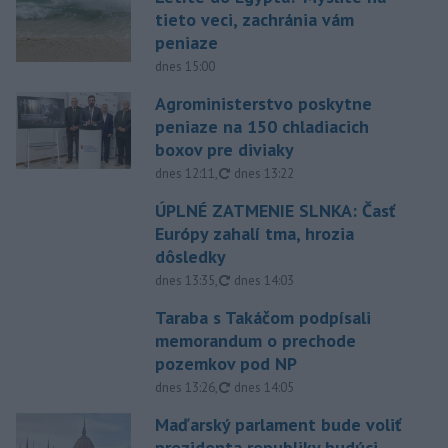
tieto veci, zachránia vám
peniaze
dnes 15:00
Agroministerstvo poskytne
peniaze na 150 chladiacich
boxov pre diviaky
aktualizované
dnes 12:11
,
dnes 13:22
ÚPLNÉ ZATMENIE SLNKA: Časť
Európy zahalí tma, hrozia
dôsledky
aktualizované
dnes 13:35
,
dnes 14:03
Taraba s Takáčom podpísali
memorandum o prechode
pozemkov pod NP
aktualizované
dnes 13:26
,
dnes 14:05
Maďarský parlament bude voliť
prezidenta republiky budúci