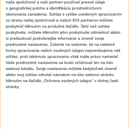
naša spoločnosť a naši partneri používať presné údaje
o geografickej polohe a identifikáciu prostredníctvom
Práve teraz
skenovania zariadenia. Súhlas s vyššie uvedeným spracúvaním
-
Meteorológovia zo Slovenského hydrometeorologického
zo strany našej spoločnosti a našich 824 partnerov môžete
15:25
ústavu
(SHMÚ) vo štvrtok opäť zaznamenali nový absolútny rekord
poskytnúť kliknutím na príslušné tlačidlo. Skôr než súhlas
teploty vzduchu. V Dolných Plachtinciach v okrese Veľký Krtíš dosiahla
poskytnete, môžete kliknutím jeho poskytnutie odmietnuť alebo
teplota popoludní 42 stupňov Celzia.
si preštudovať podrobnejšie informácie a zmeniť svoje
prednostné nastavenia.
Zoberte na vedomie, že na niektoré
formy spracúvania vašich osobných údajov nepotrebujeme váš
Viac
súhlas, proti takémuto spracovaniu však máte právo namietať.
Videá a prenosy TASR TV
Vaše prednostné nastavenia sa budú vzťahovať len na túto
webovú lokalitu. Svoje nastavenia môžete kedykoľvek zmeniť
Deväť Slovákov zabojuje na ME v Paríži
alebo svoj súhlas odvolať návratom na túto webovú stránku
o čo najlepšie výsledky
kliknutím na tlačidlo „Ochrana osobných údajov“ v dolnej časti
stránky.
Viac
Najčítanejšie
6h
24h
7d