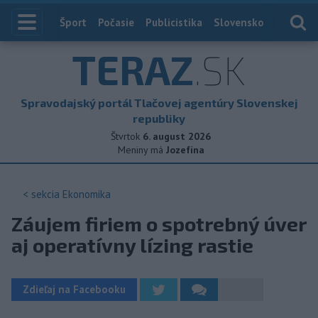
Index
Šport
Počasie
Publicistika
Slovensko
Zahranič
TERAZ
.SK
Spravodajský portál Tlačovej agentúry Slovenskej
republiky
Štvrtok
6. august 2026
Meniny má
Jozefína
< sekcia
Ekonomika
Záujem firiem o spotrebný úver
aj operatívny lízing rastie
Zdieľaj na Facebooku