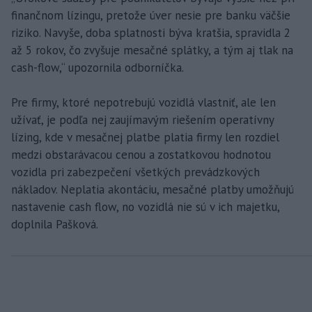
finančnom lízingu, pretože úver nesie pre banku väčšie
riziko. Navyše, doba splatnosti býva kratšia, spravidla 2
až 5 rokov, čo zvyšuje mesačné splátky, a tým aj tlak na
cash-flow,“ upozornila odborníčka.
Pre firmy, ktoré nepotrebujú vozidlá vlastniť, ale len
užívať, je podľa nej zaujímavým riešením operatívny
lízing, kde v mesačnej platbe platia firmy len rozdiel
medzi obstarávacou cenou a zostatkovou hodnotou
vozidla pri zabezpečení všetkých prevádzkových
nákladov. Neplatia akontáciu, mesačné platby umožňujú
nastavenie cash flow, no vozidlá nie sú v ich majetku,
doplnila Pašková.