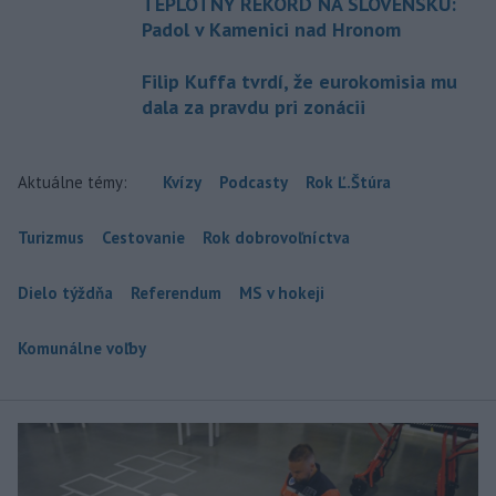
TEPLOTNÝ REKORD NA SLOVENSKU:
Padol v Kamenici nad Hronom
Filip Kuffa tvrdí, že eurokomisia mu
dala za pravdu pri zonácii
Aktuálne témy:
Kvízy
Podcasty
Rok Ľ.Štúra
Turizmus
Cestovanie
Rok dobrovoľníctva
Dielo týždňa
Referendum
MS v hokeji
Komunálne voľby