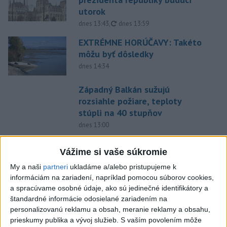
utorok
aktualizované
dnes 13:43
,
dnes 13:59
EXTRÉMNE HORÚČAVY: Takéto
môžu byť dôsledky
dnes 14:34
Západný Balkán sužujú
rozsiahle požiare, teploty
stúpli na 40 stupňov
dnes 13:00
Vozinha dostal veľkolepú
Vážime si vaše súkromie
prezentáciu, dres mu priniesol
parašutista
My a naši
partneri
ukladáme a/alebo pristupujeme k
informáciám na zariadení, napríklad pomocou súborov cookies,
dnes 11:40
a spracúvame osobné údaje, ako sú jedinečné identifikátory a
Deväť Slovákov zabojuje na ME
štandardné informácie odosielané zariadením na
v Paríži o čo najlepšie výsledky
personalizovanú reklamu a obsah, meranie reklamy a obsahu,
prieskumy publika a vývoj služieb.
S vaším povolením môže
dnes 13:05