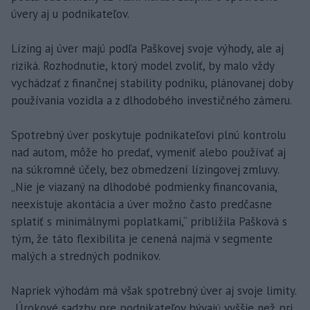
úvery aj u podnikateľov.
Lízing aj úver majú podľa Paškovej svoje výhody, ale aj
riziká. Rozhodnutie, ktorý model zvoliť, by malo vždy
vychádzať z finančnej stability podniku, plánovanej doby
používania vozidla a z dlhodobého investičného zámeru.
Spotrebný úver poskytuje podnikateľovi plnú kontrolu
nad autom, môže ho predať, vymeniť alebo používať aj
na súkromné účely, bez obmedzení lízingovej zmluvy.
„Nie je viazaný na dlhodobé podmienky financovania,
neexistuje akontácia a úver možno často predčasne
splatiť s minimálnymi poplatkami,“ priblížila Pašková s
tým, že táto flexibilita je cenená najmä v segmente
malých a stredných podnikov.
Napriek výhodám má však spotrebný úver aj svoje limity.
„Úrokové sadzby pre podnikateľov bývajú vyššie než pri