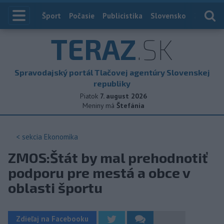
Index
Šport
Počasie
Publicistika
Slovensko
Zahranič
TERAZ
.SK
Spravodajský portál Tlačovej agentúry Slovenskej
republiky
Piatok
7. august 2026
Meniny má
Štefánia
< sekcia
Ekonomika
ZMOS:Štát by mal prehodnotiť
podporu pre mestá a obce v
oblasti športu
Zdieľaj na Facebooku