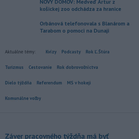
NOVÝ DOMOV: Medveď Artur z
košickej zoo odchádza za hranice
Orbánová telefonovala s Blanárom a
Tarabom o pomoci na Dunaji
Aktuálne témy:
Kvízy
Podcasty
Rok Ľ.Štúra
Turizmus
Cestovanie
Rok dobrovoľníctva
Dielo týždňa
Referendum
MS v hokeji
Komunálne voľby
Záver pracovného týždňa má byť