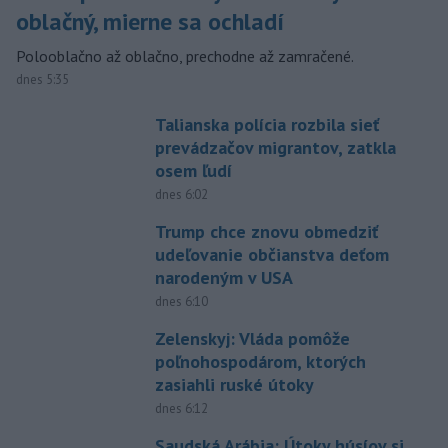
oblačný, mierne sa ochladí
Polooblačno až oblačno, prechodne až zamračené.
dnes 5:35
Talianska polícia rozbila sieť
prevádzačov migrantov, zatkla
osem ľudí
dnes 6:02
Trump chce znovu obmedziť
udeľovanie občianstva deťom
narodeným v USA
dnes 6:10
Zelenskyj: Vláda pomôže
poľnohospodárom, ktorých
zasiahli ruské útoky
dnes 6:12
Saudská Arábia: Útoky húsíov si