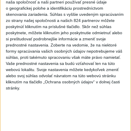
naša spoločnosť a naši partneri používať presné údaje
Twente deklasovalo DAC 6:0 v
o geografickej polohe a identifikáciu prostredníctvom
prvom zápase 3. predkola
skenovania zariadenia. Súhlas s vyššie uvedeným spracúvaním
aktualizované
včera 22:03
,
dnes 6:00
zo strany našej spoločnosti a našich 824 partnerov môžete
poskytnúť kliknutím na príslušné tlačidlo. Skôr než súhlas
Práve teraz
poskytnete, môžete kliknutím jeho poskytnutie odmietnuť alebo
si preštudovať podrobnejšie informácie a zmeniť svoje
-
Talianska polícia oznámila, že rozbila sieť prevádzačov,
06:02
prednostné nastavenia.
Zoberte na vedomie, že na niektoré
ktorí z Alžírska dopravovali migrantov na ostrov Sardínia. Pri raziách
formy spracúvania vašich osobných údajov nepotrebujeme váš
zatkla osem ľudí, informuje TASR podľa správy agentúry AFP.
súhlas, proti takémuto spracovaniu však máte právo namietať.
Vaše prednostné nastavenia sa budú vzťahovať len na túto
Viac
webovú lokalitu. Svoje nastavenia môžete kedykoľvek zmeniť
Videá a prenosy TASR TV
alebo svoj súhlas odvolať návratom na túto webovú stránku
kliknutím na tlačidlo „Ochrana osobných údajov“ v dolnej časti
Deväť Slovákov zabojuje na ME v Paríži
stránky.
o čo najlepšie výsledky
Viac
Najčítanejšie
6h
24h
7d