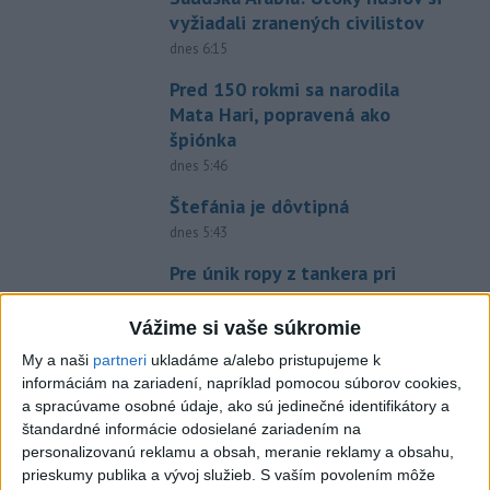
vyžiadali zranených civilistov
dnes 6:15
Pred 150 rokmi sa narodila
Mata Hari, popravená ako
špiónka
dnes 5:46
Štefánia je dôvtipná
dnes 5:43
Pre únik ropy z tankera pri
Ománe hrozí ekologická
katastrofa
Vážime si vaše súkromie
včera 21:59
My a naši
partneri
ukladáme a/alebo pristupujeme k
informáciám na zariadení, napríklad pomocou súborov cookies,
KDH žiada ministra vnútra o
a spracúvame osobné údaje, ako sú jedinečné identifikátory a
vysvetlenie nákupu
štandardné informácie odosielané zariadením na
kamerových systémov
personalizovanú reklamu a obsah, meranie reklamy a obsahu,
včera 17:40
prieskumy publika a vývoj služieb.
S vaším povolením môže