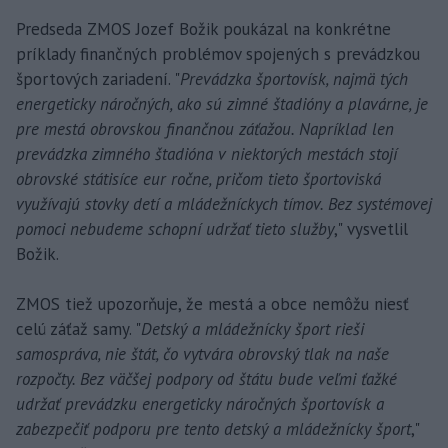
Predseda ZMOS Jozef Božik poukázal na konkrétne
príklady finančných problémov spojených s prevádzkou
športových zariadení. "
Prevádzka športovísk, najmä tých
energeticky náročných, ako sú zimné štadióny a plavárne, je
pre mestá obrovskou finančnou záťažou. Napríklad len
prevádzka zimného štadióna v niektorých mestách stojí
obrovské státisíce eur ročne, pričom tieto športoviská
využívajú stovky detí a mládežníckych tímov. Bez systémovej
pomoci nebudeme schopní udržať tieto služby
," vysvetlil
Božik.
ZMOS tiež upozorňuje, že mestá a obce nemôžu niesť
celú záťaž samy. "
Detský a mládežnícky šport rieši
samospráva, nie štát, čo vytvára obrovský tlak na naše
rozpočty. Bez väčšej podpory od štátu bude veľmi ťažké
udržať prevádzku energeticky náročných športovísk a
zabezpečiť podporu pre tento detský a mládežnícky šport
,"