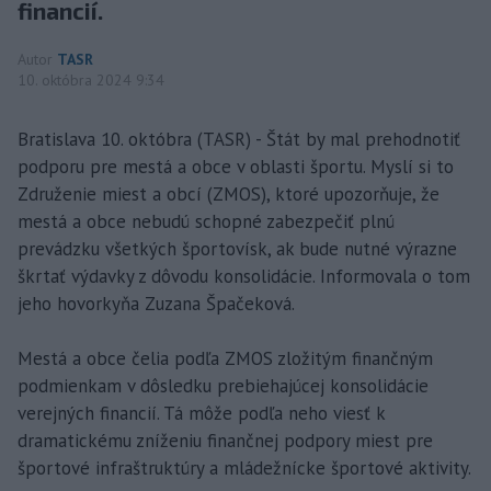
financií.
Autor
TASR
10. októbra 2024 9:34
Bratislava 10. októbra (TASR) - Štát by mal prehodnotiť
podporu pre mestá a obce v oblasti športu. Myslí si to
Združenie miest a obcí (ZMOS), ktoré upozorňuje, že
mestá a obce nebudú schopné zabezpečiť plnú
prevádzku všetkých športovísk, ak bude nutné výrazne
škrtať výdavky z dôvodu konsolidácie. Informovala o tom
jeho hovorkyňa Zuzana Špačeková.
Mestá a obce čelia podľa ZMOS zložitým finančným
podmienkam v dôsledku prebiehajúcej konsolidácie
verejných financií. Tá môže podľa neho viesť k
dramatickému zníženiu finančnej podpory miest pre
športové infraštruktúry a mládežnícke športové aktivity.