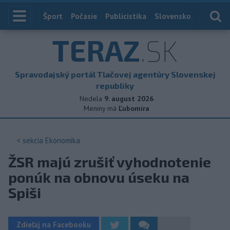
Index
Šport
Počasie
Publicistika
Slovensko
Zahranič
TERAZ
.SK
Spravodajský portál Tlačovej agentúry Slovenskej
republiky
Nedela
9. august 2026
Meniny má
Ľubomíra
< sekcia
Ekonomika
ŽSR majú zrušiť vyhodnotenie
ponúk na obnovu úseku na
Spiši
Zdieľaj na Facebooku