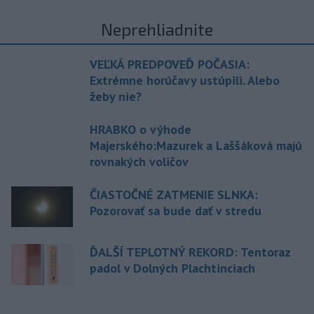
Neprehliadnite
VEĽKÁ PREDPOVEĎ POČASIA:
Extrémne horúčavy ustúpili. Alebo
žeby nie?
HRABKO o výhode
Majerského:Mazurek a Laššáková majú
rovnakých voličov
ČIASTOČNÉ ZATMENIE SLNKA:
Pozorovať sa bude dať v stredu
ĎALŠÍ TEPLOTNÝ REKORD: Tentoraz
padol v Dolných Plachtinciach