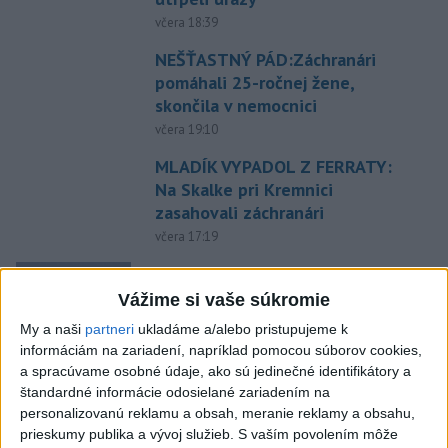
včera 18:39
NEŠŤASTNÝ PÁD:Záchranári
pomáhali 25-ročnej žene,
skončila v nemocnici
včera 19:10
MLADÍK VYPADOL Z FERRATY:
Na Skalke pri Kremnici
zasahovali záchranári
včera 17:19
Omán: Rokovania o
Hormuzskom prielive sú
Vážime si vaše súkromie
pozitívne a konštruktívne
My a naši
partneri
ukladáme a/alebo pristupujeme k
včera 19:24
informáciám na zariadení, napríklad pomocou súborov cookies,
a spracúvame osobné údaje, ako sú jedinečné identifikátory a
STOVKY NASADENÝCH
štandardné informácie odosielané zariadením na
HASIČOV: Zasahujú pri lesnom
personalizovanú reklamu a obsah, meranie reklamy a obsahu,
požiari v Andalúzii
prieskumy publika a vývoj služieb.
S vaším povolením môže