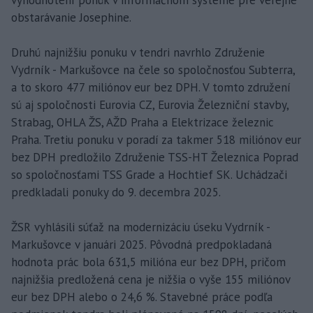
obstarávanie Josephine.
Druhú najnižšiu ponuku v tendri navrhlo Združenie
Vydrník - Markušovce na čele so spoločnosťou Subterra,
a to skoro 477 miliónov eur bez DPH. V tomto združení
sú aj spoločnosti Eurovia CZ, Eurovia Železniční stavby,
Strabag, OHLA ŽS, AŽD Praha a Elektrizace železnic
Praha. Tretiu ponuku v poradí za takmer 518 miliónov eur
bez DPH predložilo Združenie TSS-HT Železnica Poprad
so spoločnosťami TSS Grade a Hochtief SK. Uchádzači
predkladali ponuky do 9. decembra 2025.
ŽSR vyhlásili súťaž na modernizáciu úseku Vydrník -
Markušovce v januári 2025. Pôvodná predpokladaná
hodnota prác bola 631,5 milióna eur bez DPH, pričom
najnižšia predložená cena je nižšia o vyše 155 miliónov
eur bez DPH alebo o 24,6 %. Stavebné práce podľa