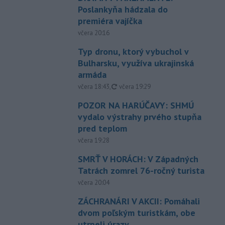
Poslankyňa hádzala do
premiéra vajíčka
včera 20:16
Typ dronu, ktorý vybuchol v
Bulharsku, využíva ukrajinská
armáda
aktualizované
včera 18:43
,
včera 19:29
POZOR NA HARÚČAVY: SHMÚ
vydalo výstrahy prvého stupňa
pred teplom
včera 19:28
SMRŤ V HORÁCH: V Západných
Tatrách zomrel 76-ročný turista
včera 20:04
ZÁCHRANÁRI V AKCII: Pomáhali
dvom poľským turistkám, obe
utrpeli úrazy