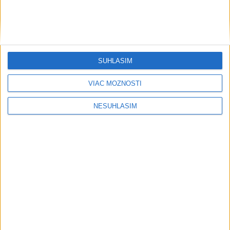
....
SÚHLASÍM
....
VIAC MOŽNOSTÍ
NESÚHLASÍM