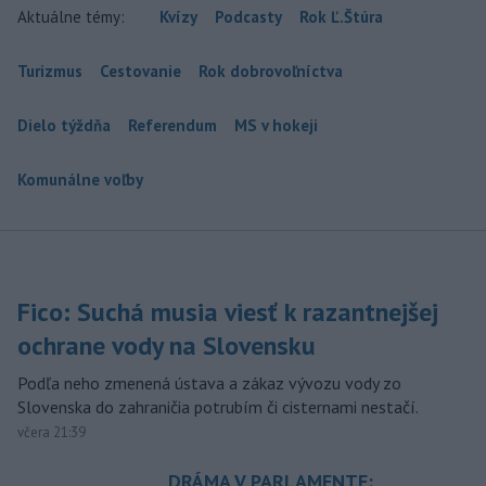
Aktuálne témy:
Kvízy
Podcasty
Rok Ľ.Štúra
Turizmus
Cestovanie
Rok dobrovoľníctva
Dielo týždňa
Referendum
MS v hokeji
Komunálne voľby
Fico: Suchá musia viesť k razantnejšej
ochrane vody na Slovensku
Podľa neho zmenená ústava a zákaz vývozu vody zo
Slovenska do zahraničia potrubím či cisternami nestačí.
včera 21:39
DRÁMA V PARLAMENTE: