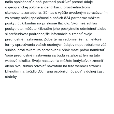
včera 17:13
naša spoločnosť a naši partneri používať presné údaje
o geografickej polohe a identifikáciu prostredníctvom
Práve teraz
skenovania zariadenia. Súhlas s vyššie uvedeným spracúvaním
zo strany našej spoločnosti a našich 824 partnerov môžete
-
Okresný úrad (OÚ) Malacky vyhlásil v súvislosti s
21:43
poskytnúť kliknutím na príslušné tlačidlo. Skôr než súhlas
požiarom
veľkého rozsahu vo Vojenskom obvode (VO) Záhorie
poskytnete, môžete kliknutím jeho poskytnutie odmietnuť alebo
mimoriadnu situáciu. Jej vyhlásenie umožní v dotknutej lokalite
si preštudovať podrobnejšie informácie a zmeniť svoje
efektívnejšiu koordináciu nasadených síl a prostriedkov.
prednostné nastavenia.
Zoberte na vedomie, že na niektoré
formy spracúvania vašich osobných údajov nepotrebujeme váš
Viac
súhlas, proti takémuto spracovaniu však máte právo namietať.
Videá a prenosy TASR TV
Vaše prednostné nastavenia sa budú vzťahovať len na túto
webovú lokalitu. Svoje nastavenia môžete kedykoľvek zmeniť
Deväť Slovákov zabojuje na ME v Paríži
alebo svoj súhlas odvolať návratom na túto webovú stránku
o čo najlepšie výsledky
kliknutím na tlačidlo „Ochrana osobných údajov“ v dolnej časti
stránky.
Viac
Najčítanejšie
6h
24h
7d
DRÁMA V PARLAMENTE: Poslankyňa
1