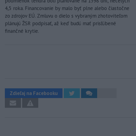
podmienok tendra boli plánované na 1598 dní, necelých
4,5 roka. Financovanie by malo byť plne alebo čiastočne
zo zdrojov EÚ. Zmluvu o dielo s vybraným zhotoviteľom
plánujú ŽSR podpísať, až keď budú mať prisľúbené
finančné krytie.
Zdieľaj na Facebooku