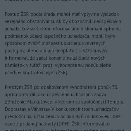
Postup ŽSR podľa úradu mohol mať vplyv na výsledok
verejného obstarávania. Ak by oboznámili neúspešných
uchádzačov so širšími informáciami o skúmaní splnenia
podmienok účasti úspešného uchádzača, mohli iným
spôsobom zvážiť možnosť uplatnenia revíznych
postupov, alebo ich ani neuplatniť. ÚVO zároveň
informoval, že začal konanie na základe nových
námietok v súťaži proti vyhodnoteniu ponúk alebo
návrhov kontrolovaným (ŽSR).
Predtým ŽSR po opakovanom vyhodnotení ponúk 30.
apríla potvrdili ako úspešného uchádzača znovu
Združenie Markušovce, v ktorom sú spoločnosti Tempra,
Doprastav a Váhostav. V konkurencii troch uchádzačov
predložili najnižšiu cenu viac ako 476 miliónov eur bez
dane z pridanej hodnoty (DPH). ŽSR informovali o
vyhodnotení ponúk v informačnom systéme pre verejné