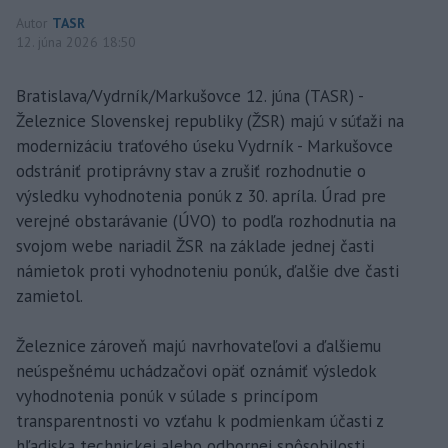
Autor
TASR
12. júna 2026 18:50
Bratislava/Vydrník/Markušovce 12. júna (TASR) -
Železnice Slovenskej republiky (ŽSR) majú v súťaži na
modernizáciu traťového úseku Vydrník - Markušovce
odstrániť protiprávny stav a zrušiť rozhodnutie o
výsledku vyhodnotenia ponúk z 30. apríla. Úrad pre
verejné obstarávanie (ÚVO) to podľa rozhodnutia na
svojom webe nariadil ŽSR na základe jednej časti
námietok proti vyhodnoteniu ponúk, ďalšie dve časti
zamietol.
Železnice zároveň majú navrhovateľovi a ďalšiemu
neúspešnému uchádzačovi opäť oznámiť výsledok
vyhodnotenia ponúk v súlade s princípom
transparentnosti vo vzťahu k podmienkam účasti z
hľadiska technickej alebo odbornej spôsobilosti.