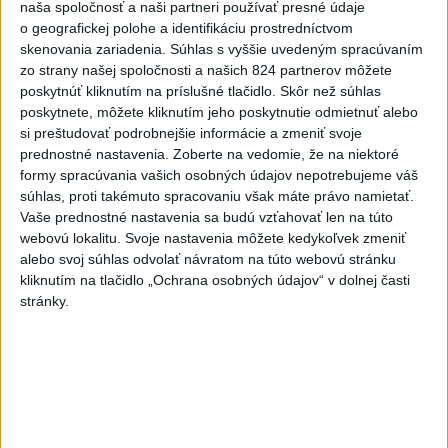
naša spoločnosť a naši partneri používať presné údaje
Taliansko 38:37
o geografickej polohe a identifikáciu prostredníctvom
aktualizované
včera 16:28
,
včera 19:55
skenovania zariadenia. Súhlas s vyššie uvedeným spracúvaním
zo strany našej spoločnosti a našich 824 partnerov môžete
Práve teraz
poskytnúť kliknutím na príslušné tlačidlo. Skôr než súhlas
poskytnete, môžete kliknutím jeho poskytnutie odmietnuť alebo
-
Pri pobreží Ománu hrozí ekologická katastrofa pre únik
21:58
si preštudovať podrobnejšie informácie a zmeniť svoje
čoraz
väčšieho množstva ropy z tankera, ktorý narazil na plytčinu v
prednostné nastavenia.
Zoberte na vedomie, že na niektoré
blízkosti prírodnej rezervácie.
formy spracúvania vašich osobných údajov nepotrebujeme váš
súhlas, proti takémuto spracovaniu však máte právo namietať.
Viac
Vaše prednostné nastavenia sa budú vzťahovať len na túto
Videá a prenosy TASR TV
webovú lokalitu. Svoje nastavenia môžete kedykoľvek zmeniť
alebo svoj súhlas odvolať návratom na túto webovú stránku
Deväť Slovákov zabojuje na ME v Paríži
kliknutím na tlačidlo „Ochrana osobných údajov“ v dolnej časti
o čo najlepšie výsledky
stránky.
Viac
Najčítanejšie
6h
24h
7d