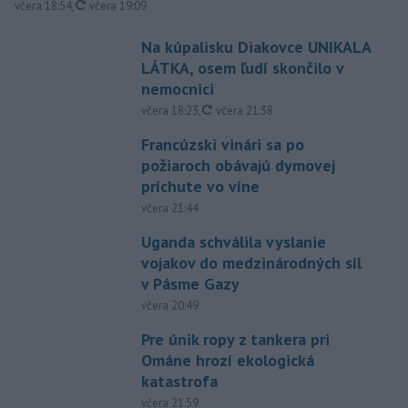
aktualizované
včera 18:54
,
včera 19:09
Na kúpalisku Diakovce UNIKALA
LÁTKA, osem ľudí skončilo v
nemocnici
aktualizované
včera 18:23
,
včera 21:38
Francúzski vinári sa po
požiaroch obávajú dymovej
príchute vo víne
včera 21:44
Uganda schválila vyslanie
vojakov do medzinárodných síl
v Pásme Gazy
včera 20:49
Pre únik ropy z tankera pri
Ománe hrozí ekologická
katastrofa
včera 21:59