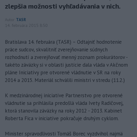
zlepšia možnosti vyhľadávania v nich.
Autor
TASR
14. februára 2015 8:50
Bratislava 14. februára (TASR) – Odtajniť hodnotenie
práce sudcov, skvalitniť zverejňovanie súdnych
rozhodnutí a zverejňovať menný zoznam prokurátorov -
takéto záväzky si v oblasti justície dala vláda v Akčnom
pláne Iniciatívy pre otvorené vládnutie v SR na roky
2014 a 2015. Materiál schválili ministri v stredu (11.2.)
K medzinárodnej iniciatíve Partnerstvo pre otvorené
vládnutie sa prihlásila predošlá vláda Ivety Radičovej,
ktorá stanovila záväzky na roky 2012 - 2013. Kabinet
Roberta Fica v iniciatíve pokračuje druhým cyklom.
Minister spravodlivosti Tomáš Borec vyzdvihol najmä