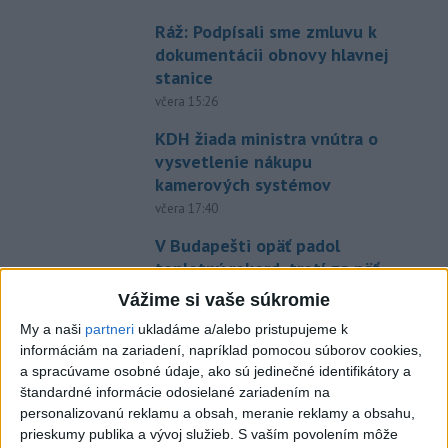
Ráž: Podpísali sme zmluvu k
dokumentácii obnovy hlavnej
stanice
včera 15:26
KDH žiada ministra vnútra o
vysvetlenie nákupu
kamerových systémov
včera 17:40
V Budapešti opäť padol
teplotný rekord, tretí za päť
týždňov
Vážime si vaše súkromie
včera 19:15
My a naši
partneri
ukladáme a/alebo pristupujeme k
Twente deklasovalo DAC 6:0 v
informáciám na zariadení, napríklad pomocou súborov cookies,
a spracúvame osobné údaje, ako sú jedinečné identifikátory a
prvom zápase 3. predkola
štandardné informácie odosielané zariadením na
včera 22:03
personalizovanú reklamu a obsah, meranie reklamy a obsahu,
Slovenskí hádzanári zdolali
prieskumy publika a vývoj služieb.
S vaším povolením môže