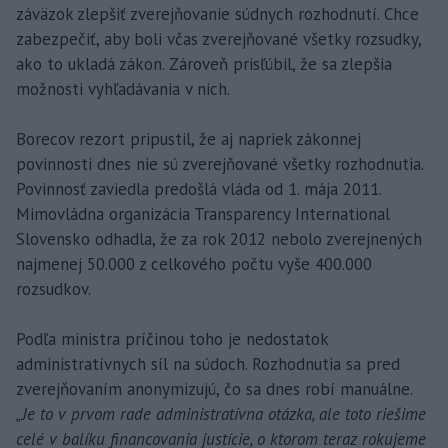
záväzok zlepšiť zverejňovanie súdnych rozhodnutí. Chce
zabezpečiť, aby boli včas zverejňované všetky rozsudky,
ako to ukladá zákon. Zároveň prisľúbil, že sa zlepšia
možnosti vyhľadávania v nich.
Borecov rezort pripustil, že aj napriek zákonnej
povinnosti dnes nie sú zverejňované všetky rozhodnutia.
Povinnosť zaviedla predošlá vláda od 1. mája 2011.
Mimovládna organizácia Transparency International
Slovensko odhadla, že za rok 2012 nebolo zverejnených
najmenej 50.000 z celkového počtu vyše 400.000
rozsudkov.
Podľa ministra príčinou toho je nedostatok
administratívnych síl na súdoch. Rozhodnutia sa pred
zverejňovaním anonymizujú, čo sa dnes robí manuálne.
„Je to v prvom rade administratívna otázka, ale toto riešime
celé v balíku financovania justície, o ktorom teraz rokujeme