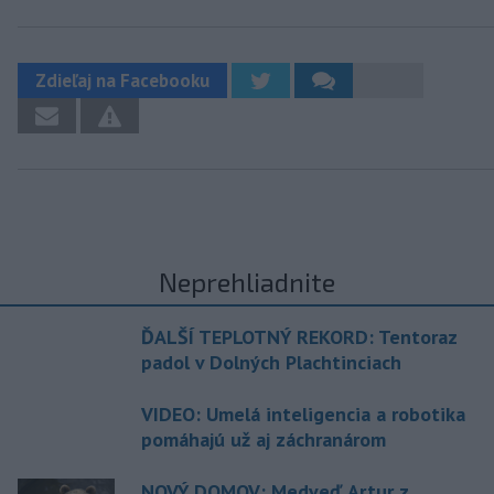
Zdieľaj na Facebooku
Neprehliadnite
ĎALŠÍ TEPLOTNÝ REKORD: Tentoraz
padol v Dolných Plachtinciach
VIDEO: Umelá inteligencia a robotika
pomáhajú už aj záchranárom
NOVÝ DOMOV: Medveď Artur z