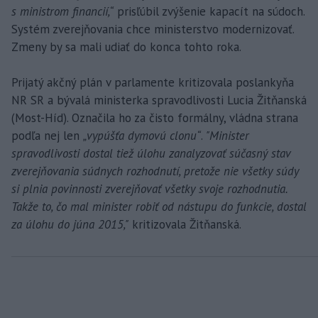
s ministrom financií,“
prisľúbil zvýšenie kapacít na súdoch.
Systém zverejňovania chce ministerstvo modernizovať.
Zmeny by sa mali udiať do konca tohto roka.
Prijatý akčný plán v parlamente kritizovala poslankyňa
NR SR a bývalá ministerka spravodlivosti Lucia Žitňanská
(Most-Híd). Označila ho za čisto formálny, vládna strana
podľa nej len
„vypúšťa dymovú clonu“
.
"Minister
spravodlivosti dostal tiež úlohu zanalyzovať súčasný stav
zverejňovania súdnych rozhodnutí, pretože nie všetky súdy
si plnia povinnosti zverejňovať všetky svoje rozhodnutia.
Takže to, čo mal minister robiť od nástupu do funkcie, dostal
za úlohu do júna 2015,"
kritizovala Žitňanská.