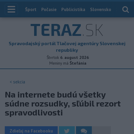
Index
Šport
Počasie
Publicistika
Slovensko
Zahranič
TERAZ
.SK
Spravodajský portál Tlačovej agentúry Slovenskej
republiky
Štvrtok
6. august 2026
Meniny má
Štefánia
< sekcia
Na internete budú všetky
súdne rozsudky, sľúbil rezort
spravodlivosti
Zdieľaj na Facebooku